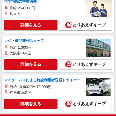
大学病院の中材滅菌
詳細を見る
キープ
月給 254,160円
足立区
派遣社員
株式会社kotrio /●SW-H2-2099910
詳細を見る
とりあえずキープ
鮫洲駅★デイで送迎や生活サポートなど【福
祉】
時給1650円〜2312円 ＜日払い有/週払い有/交
レジ・商品陳列スタッフ
通費全支給(ガソリン代含む)＞
時給 1,300円
品川区内｜最寄り駅：鮫洲
大阪市中央区
詳細を見る
キープ
詳細を見る
とりあえずキープ
派遣社員
株式会社kotrio /●SW-H2-2001404
マイクロバスによる施設利用者送迎ドライバー
大井競馬場前駅＊障がい者グループホームの支
日給 10,900円〜10,900円
援員｜軽作業の見守り等
神戸市須磨区
時給1550〜2312円＊交通費全支給(ガソリン代
含)/日収例：1550円×8h⇒12400円
詳細を見る
とりあえずキープ
品川区