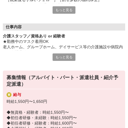
［職場見学OK］［創業40年以上の実績］
もっと見る
など、安心して長く続けられる待遇が目白押し！
紹介予定派遣では社員登用も可能です。
「せっかく働くならキャリアアップを目指したい」
仕事内容
そんなあなたにピッタリです◎
介護スタッフ／資格あり or 経験者
★勤務中のマスク着用OK
☆★必要な資格や経験は？★☆
老人ホーム、グループホーム、デイサービス等の介護施設や病院内
□ 介護職員初任者研修以上
での介護業務をお願いします。
□ 実務経験3ヶ月以上
もっと見る
ブランクがあってもしっかりフォローします！
・食事や入浴のお手伝いなどの身体介護
・シーツ交換、ベッドメイクなどの環境整備
・薬やおしぼりの準備などのケア
募集情報（アルバイト・パート・派遣社員・紹介予
・体操や季節ごとのレクリエーション
定派遣）
・歩行、車椅子の介助
・見守り
給与
※施設により異なります
時給1,550円〜1,650円
★施設内は冷暖房完備！いつでも快適にお仕事できますよ！
20代・30代・40代・50代・60代、
◆無資格・経験者：時給1,550円〜
若手からミドル、中高年（エルダー）、シニア世代まで幅広く活躍
◆初任者研修・未経験：時給1,550円〜
中！
◆初任者研修・経験者：時給1,600円〜