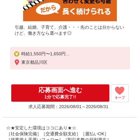
引越、結婚、子育て、介護・・・先のことは分からない
けど、働き方なら選べます◎
時給1,550円〜1,650円
東京都品川区
◆無資格・経験者：時給1,550円〜
◆初任者研修・未経験：時給1,550円〜
◆初任者研修・経験者：時給1,600円〜
◆介護福祉士・経験者：時給1,650円〜
応募画面へ進む
※経験者は3ヶ月以上
1分で応募完了!!
キープ
※給与幅は経験・能力による
求人応募期間：2026/08/01～2026/08/31
★週払いOK（規定あり）
☆★安定した環境はココにあり★☆
［社会保険完備］［交通費全額支給］［週払いOK］
［就業後も手厚いフォロー］［割引多数の福利厚生］