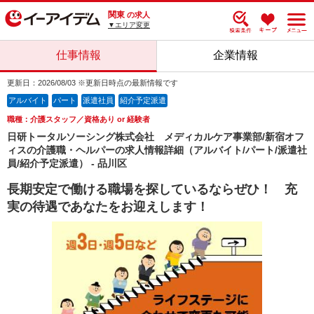
関東
の求人
▼エリア変更
仕事情報
企業情報
更新日：2026/08/03 ※更新日時点の最新情報です
アルバイト
パート
派遣社員
紹介予定派遣
職種：介護スタッフ／資格あり or 経験者
日研トータルソーシング株式会社 メディカルケア事業部/新宿オフ
ィスの介護職・ヘルパーの求人情報詳細（アルバイト/パート/派遣社
員/紹介予定派遣） - 品川区
長期安定で働ける職場を探しているならぜひ！ 充
実の待遇であなたをお迎えします！