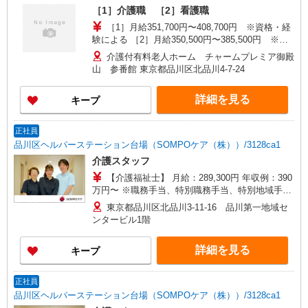
［1］介護職 ［2］看護職
［1］月給351,700円〜408,700円 ※資格・経
験による ［2］月給350,500円〜385,500円 ※経
験・能力による
介護付有料老人ホーム チャームプレミア御殿
山 参番館 東京都品川区北品川4-7-24
詳細を見る
キープ
正社員
品川区ヘルパーステーション台場（SOMPOケア（株））/3128ca1
介護スタッフ
【介護福祉士】 月給：289,300円 年収例：390
万円〜 ※職務手当、特別職務手当、特別地域手
当、（東京都）居住支援特別手当、働きがい向上
東京都品川区北品川3-11-16 品川第一地域セ
手当、日祝手当（月平均2回分）等、毎月平均的に
ンタービル1階
支払われる手当を含みます。 ※居住支援特別手当
は勤続5年目までの方はさらに1万円支給（再入社
詳細を見る
キープ
は除く） ◎賞与：基本給2.08ヶ月分/年支給 ◎残
業時は別途時間外手当支給（超過1分〜）
正社員
品川区ヘルパーステーション台場（SOMPOケア（株））/3128ca1