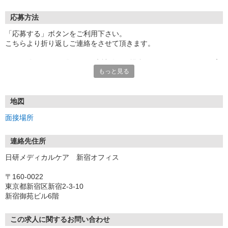
応募方法
「応募する」ボタンをご利用下さい。
こちらより折り返しご連絡をさせて頂きます。
★TEL登録、WEB登録OK！来社登録の場合はクオカード2000円プ
もっと見る
レゼント
・履歴書＆写真不要で登録OK
・職場見学することも可能です
地図
面接場所
連絡先住所
日研メディカルケア 新宿オフィス
〒160-0022
東京都新宿区新宿2-3-10
新宿御苑ビル6階
この求人に関するお問い合わせ