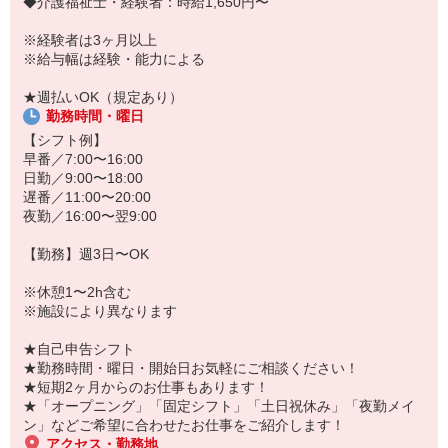
◆介護福祉士・経験者：時給1,650円〜
「こんな時だからこそ、しっかり稼いでおきたい！」
「すぐに働けるところはないかな…」
※経験者は3ヶ月以上
「しっかり稼げるアルバイトを探してる。」
※給与幅は経験・能力による
そんな方もぜひ！お気軽にご連絡ください♪
★週払いOK（規定あり）
勤務時間・曜日
【シフト例】
早番／7:00〜16:00
日勤／9:00〜18:00
遅番／11:00〜20:00
夜勤／16:00〜翌9:00
【勤務】週3日〜OK
※休憩1〜2h含む
※施設により異なります
★自己申告シフト
★勤務時間・曜日・開始日お気軽にご相談ください！
★短期2ヶ月からのお仕事もあります！
★「オープニング」「固定シフト」「土日祝休み」「夜勤メイ
ン」などご希望に合わせたお仕事をご紹介します！
アクセス・勤務地