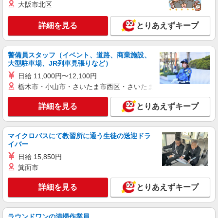
大阪市北区
【正社員】月給240,000〜400,000円 ・基本
給：200,000円〜220,000円 ・資格手当：10,000〜
詳細を見る
とりあえずキープ
30,000円 ・役職手当：10,000〜70,000円 ・処遇改
品川区内
善手当：20,000〜60,000円（勤続年数、保有資格
により変動） ・固定残業手当：20,000円（10時
詳細を見る
キープ
間） ※固定残業時間を超過する場合には超過勤務
警備員スタッフ（イベント、道路、商業施設、
手当として別途支給 ・夜勤手当：10,000円/1回
大型駐車場、JR列車見張りなど）
（上記給与とは別に支給） 下記資格をお持ちの方
派遣社員
日給 11,000円〜12,100円
歓迎 ・認知症介護基礎研修 ・初任者研修 ・実務
株式会社トラストグロース 新宿本社 第2営業部
栃木市・小山市・さいたま市西区・さいたま市岩槻区・久喜市・
者研修 ・介護福祉士 など
デイサービスでの介護士
詳細を見る
とりあえずキープ
時給：1500〜1750円 ※資格や経験などによる
東京都品川区
マイクロバスにて教習所に通う生徒の送迎ドラ
詳細を見る
キープ
イバー
日給 15,850円
派遣社員
箕面市
株式会社トラストグロース 新宿本社 第2営業部
グループホームでの介護士
詳細を見る
とりあえずキープ
時給：1500円〜 ※資格や経験などによる
東京都品川区
ラウンドワンの清掃作業員