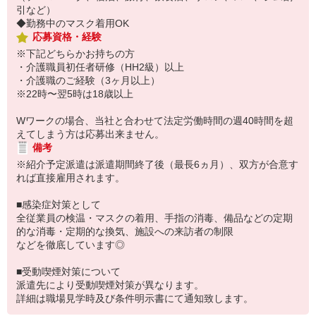
引など）
◆勤務中のマスク着用OK
応募資格・経験
※下記どちらかお持ちの方
・介護職員初任者研修（HH2級）以上
・介護職のご経験（3ヶ月以上）
※22時〜翌5時は18歳以上
Wワークの場合、当社と合わせて法定労働時間の週40時間を超
えてしまう方は応募出来ません。
備考
※紹介予定派遣は派遣期間終了後（最長6ヵ月）、双方が合意す
れば直接雇用されます。
■感染症対策として
全従業員の検温・マスクの着用、手指の消毒、備品などの定期
的な消毒・定期的な換気、施設への来訪者の制限
などを徹底しています◎
■受動喫煙対策について
派遣先により受動喫煙対策が異なります。
詳細は職場見学時及び条件明示書にて通知致します。