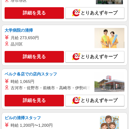
堺市堺区
り） ※給与幅は経験・能力による
東京都品川区 【最寄駅】北品川駅 ★勤務地は
詳細を見る
とりあえずキープ
3000ヶ所以上★ 自宅から通いやすいエリアなど、
お好きな勤務地をお選び下さい！！
詳細を見る
キープ
大学病院の清掃
月給 273,650円
アルバイト
パート
派遣社員
紹介予定派遣
品川区
日研トータルソーシング株式会社 メディカルケア事業部/新宿オフィ
ス
詳細を見る
とりあえずキープ
介護スタッフ／資格あり or 経験者
時給1,550円〜1,650円 ◆無資格・経験者：時
給1,550円〜 ◆初任者研修・未経験：時給1,550
ベルク各店での店内スタッフ
円〜 ◆初任者研修・経験者：時給1,600円〜 ◆介
東京都品川区 【最寄駅】中延駅 ★勤務地は
護福祉士・経験者：時給1,650円〜 ※経験者は3ヶ
時給 1,065円
3000ヶ所以上★ 自宅から通いやすいエリアなど、
月以上 ※給与幅は経験・能力による ★週払い
古河市・佐野市・前橋市・高崎市・伊勢崎市・太田市・館林市・
お好きな勤務地をお選び下さい！！
OK（規定あり）
詳細を見る
キープ
詳細を見る
とりあえずキープ
職業紹介
株式会社kotrio /●YK-S-2087286
ビルの清掃スタッフ
戸越公園駅☆就労支援施設のスタッフ募集☆年
時給 1,200円〜1,200円
齢不問/未経験OK