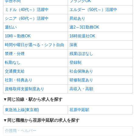
学歴不問
ブランクOK
ミドル（40代～）活躍中
エルダー（50代～）活躍中
シニア（60代～）活躍中
昇給あり
週払い
週2～3日勤務OK
10時～勤務OK
16時前退社OK
時間や曜日が選べる・シフト自由
深夜
禁煙・分煙
残業ほぼなし
転勤なし
登録制
交通費支給
社会保険あり
社割・特典あり
研修制度あり
資格取得支援制度あり
高収入・高額
同じ沿線・駅から求人を探す
東急池上線(東京都)
荏原中延駅
同じ職種から荏原中延駅の求人を探す
介護職・ヘルパー