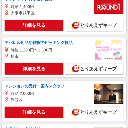
時給 1,400円
詳細を見る
キープ
大阪市城東区
派遣社員
詳細を見る
とりあえずキープ
株式会社kotrio /●SW-H2-1943933
大井町駅▼綺麗なサ高住で生活ケア▼清掃やフ
ロアの巡回など
アパレル用品や雑貨のピッキング検品
時給1650円〜2312円 ＜日払い有/週払い有/交
時給 1,200円〜1,500円
通費全支給(ガソリン代含む)＞
柏市
東京都品川区｜最寄駅：大井町
詳細を見る
とりあえずキープ
詳細を見る
キープ
派遣社員
マンションの受付・案内スタッフ
株式会社kotrio /●SW-H2-2001507
時給 2,000円
「支払い日に間に合ったぜ！」日払いOK＊障
渋谷区
がい者支援STAFF
時給1550円〜2312円 ＜日払い有/週払い有/交
詳細を見る
とりあえずキープ
通費全支給(ガソリン代含む)＞
品川区小山