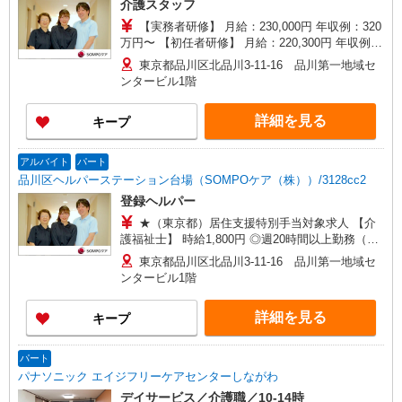
介護スタッフ
【実務者研修】 月給：230,000円 年収例：320
万円〜 【初任者研修】 月給：220,300円 年収例：
305万円〜 ※職務手当、（東京都）居住支援特別
東京都品川区北品川3-11-16 品川第一地域セ
手当、働きがい向上手当、日祝手当（月平均2回
ンタービル1階
分）等、毎月平均的に支払われる手当を含みま
す。 ※居住支援特別手当は勤続5年目までの方は
詳細を見る
キープ
さらに1万円支給（再入社は除く） ◎賞与：基本
給2.08ヶ月分/年支給 ◎残業時は別途時間外手当支
給（超過1分〜）
アルバイト
パート
品川区ヘルパーステーション台場（SOMPOケア（株））/3128cc2
登録ヘルパー
★（東京都）居住支援特別手当対象求人 【介
護福祉士】 時給1,800円 ◎週20時間以上勤務（社
保加入者）の場合は時給1,850円 ＊日曜祝日：時
東京都品川区北品川3-11-16 品川第一地域セ
給2,100円〜 【実務者研修・初任者研修（ヘルパ
ンタービル1階
ー1級・2級）】 時給1,720円 ◎週20時間以上勤務
（社保加入者）の場合は時給1,770円 ＊日曜祝
詳細を見る
キープ
日：時給2,020円〜 ◎身体介助、生活援助が同時
給 ◎キャンセル手当：職務時給の60％支給 ※居
住支援特別手当は勤続5年目までの方はさらに時給
パート
＋50円（再入社者は除く）
パナソニック エイジフリーケアセンターしながわ
デイサービス／介護職／10-14時