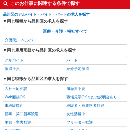
詳細を見る
このお仕事に関連する条件で探す
キープ
品川区のアルバイト・バイト・パートの求人を探す
派遣社員
同じ職種から品川区の求人を探す
株式会社kotrio /●SW-H2-2099000
[ 綺麗 ]高級シニアマンションで生活ケア/見守
医療・介護・福祉すべて
りなど/不動前駅
介護職・ヘルパー
時給1650円〜2312円 ＜日払い有/週払い有/交
通費全支給(ガソリン代含む)＞
同じ雇用形態から品川区の求人を探す
最寄り：不動前
アルバイト
パート
詳細を見る
キープ
派遣社員
紹介予定派遣
同じ特徴から品川区の求人を探す
入社日応相談
履歴書不要
Web面接OK
職場見学OKまたは説明会あり
未経験歓迎
経験者・有資格者歓迎
新卒・第二新卒歓迎
女性活躍中
主婦・主夫歓迎
フリーター歓迎