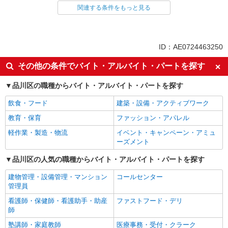
関連する条件をもっと見る
同じ雇用形態から荏原中延駅の求人を探す
アルバイト
パート
派遣社員
紹介予定派遣
ID：AE0724463250
同じ特徴から荏原中延駅の求人を探す
その他の条件でバイト・アルバイト・パートを探す
入社日応相談
履歴書不要
品川区の職種からバイト・アルバイト・パートを探す
Web面接OK
職場見学OKまたは説明会あり
飲食・フード
建築・設備・アクティブワーク
未経験歓迎
経験者・有資格者歓迎
教育・保育
ファッション・アパレル
新卒・第二新卒歓迎
女性活躍中
軽作業・製造・物流
イベント・キャンペーン・アミュ
主婦・主夫歓迎
フリーター歓迎
ーズメント
学歴不問
ブランクOK
品川区の人気の職種からバイト・アルバイト・パートを探す
ミドル（40代～）活躍中
エルダー（50代～）活躍中
建物管理・設備管理・マンション
コールセンター
シニア（60代～）活躍中
昇給あり
管理員
週払い
週2～3日勤務OK
看護師・保健師・看護助手・助産
ファストフード・デリ
10時～勤務OK
16時前退社OK
師
時間や曜日が選べる・シフト自由
深夜
塾講師・家庭教師
医療事務・受付・クラーク