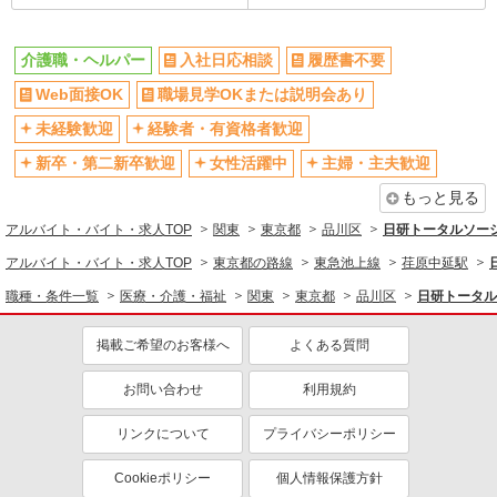
禁煙・分煙
残業ほぼなし
転勤なし
登録制
介護職・ヘルパー
入社日応相談
履歴書不要
交通費支給
社会保険あり
Web面接OK
職場見学OKまたは説明会あり
社割・特典あり
研修制度あり
未経験歓迎
経験者・有資格者歓迎
資格取得支援制度あり
高収入・高額
新卒・第二新卒歓迎
女性活躍中
主婦・主夫歓迎
同じ職種から求人を探す
もっと見る
医療・介護・福祉
アルバイト・バイト・求人TOP
関東
東京都
品川区
日研トータルソー
介護職・ヘルパー
アルバイト・バイト・求人TOP
東京都の路線
東急池上線
荏原中延駅
職種・条件一覧
医療・介護・福祉
関東
東京都
品川区
日研トータル
同じ特徴から求人を探す
未経験歓迎
ミドル（40代～）活躍中
掲載ご希望のお客様へ
よくある質問
週2～3日勤務OK
深夜
お問い合わせ
利用規約
交通費支給
社会保険あり
リンクについて
プライバシーポリシー
Cookieポリシー
個人情報保護方針