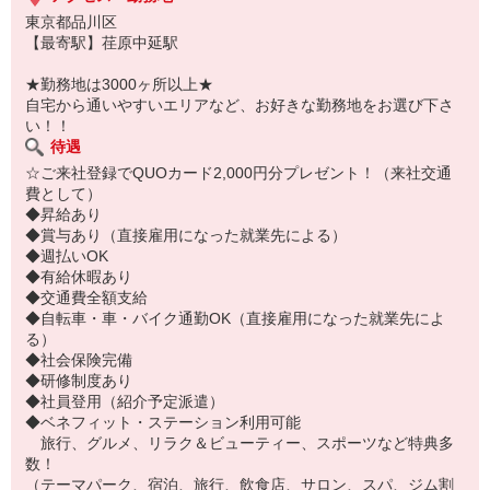
東京都品川区
【最寄駅】荏原中延駅
★勤務地は3000ヶ所以上★
自宅から通いやすいエリアなど、お好きな勤務地をお選び下さ
い！！
待遇
☆ご来社登録でQUOカード2,000円分プレゼント！（来社交通
費として）
◆昇給あり
◆賞与あり（直接雇用になった就業先による）
◆週払いOK
◆有給休暇あり
◆交通費全額支給
◆自転車・車・バイク通勤OK（直接雇用になった就業先によ
る）
◆社会保険完備
◆研修制度あり
◆社員登用（紹介予定派遣）
◆ベネフィット・ステーション利用可能
旅行、グルメ、リラク＆ビューティー、スポーツなど特典多
数！
（テーマパーク、宿泊、旅行、飲食店、サロン、スパ、ジム割