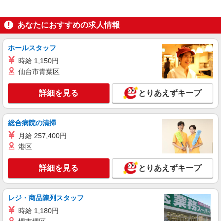
時給：1500円〜1700円 ※資格や経験などによ
る
あなたにおすすめの求人情報
東京都品川区
ホールスタッフ
詳細を見る
キープ
時給 1,150円
仙台市青葉区
派遣社員
株式会社トラストグロース 新宿本社 第2営業部
詳細を見る
とりあえずキープ
有料老人ホームでの介護士
時給：1300円〜1500円 ※資格や経験などによ
る
総合病院の清掃
東京都品川区
月給 257,400円
港区
詳細を見る
キープ
詳細を見る
とりあえずキープ
アルバイト
パート
派遣社員
紹介予定派遣
日研トータルソーシング株式会社 メディカルケア事業部/新宿オフィ
ス
レジ・商品陳列スタッフ
未経験・無資格OKの介護スタッフ
時給 1,180円
時給1,500円〜1,650円 ★週払いOK（規定あ