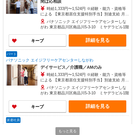
間は応相談
時給1,333円〜1,524円 ※経験・能力・資格等
による 【東京都居住支援特別手当】別途支給 月額
2万円！ ＊支給対象は所定労働時間週20時間以上
パナソニック エイジフリーケアセンターしな
の雇用契約者に限る ※一律処遇改善加算含む 〇時
がわ 東京都品川区南品川5-3-10 ミヤデラビル1階
間外勤務手当 〇土日祝勤務手当 〇無事故無違反表
彰金 〇年末年始勤務手当
詳細を見る
キープ
パート
パナソニック エイジフリーケアセンターしながわ
デイサービス／介護職／AMのみ
時給1,333円〜1,524円 ※経験・能力・資格等
による 【東京都居住支援特別手当】別途支給 月額
2万円！ ＊支給対象は所定労働時間週20時間以上
パナソニック エイジフリーケアセンターしな
の雇用契約者に限る
がわ 東京都品川区南品川5-3-10 ミヤデラビル1階
詳細を見る
キープ
派遣社員
株式会社トラストグロース 新宿本社 第2営業部
もっと見る
デイサービスでの介護士