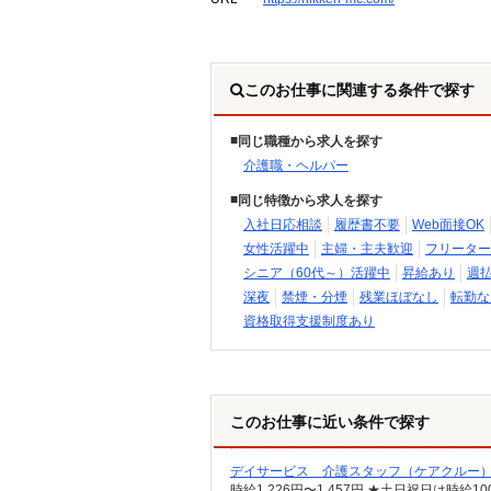
このお仕事に関連する条件で探す
同じ職種から求人を探す
介護職・ヘルパー
同じ特徴から求人を探す
入社日応相談
履歴書不要
Web面接OK
女性活躍中
主婦・主夫歓迎
フリーター
シニア（60代～）活躍中
昇給あり
週
深夜
禁煙・分煙
残業ほぼなし
転勤な
資格取得支援制度あり
このお仕事に近い条件で探す
デイサービス 介護スタッフ（ケアクルー
時給1,226円〜1,457円 ★土日祝日は時