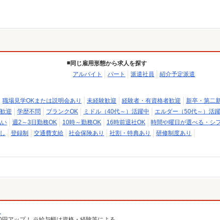
同じ雇用形態から求人を探す
アルバイト
パート
派遣社員
紹介予定派遣
職場見学OKまたは説明会あり
未経験歓迎
経験者・有資格者歓迎
新卒・第二
歓迎
学歴不問
ブランクOK
ミドル（40代～）活躍中
エルダー（50代～）活
払い
週2～3日勤務OK
10時～勤務OK
16時前退社OK
時間や曜日が選べる・シ
し
登録制
交通費支給
社会保険あり
社割・特典あり
研修制度あり
）
給100円アップ！ ※給与幅は資格・経験等による