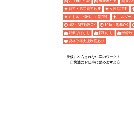
入社日応相談
履歴書不要
Web
新卒・第二新卒歓迎
女性活躍中
ミドル（40代～）活躍中
エルダー
週2～3日勤務OK
10時～勤務OK
残業ほぼなし
転勤なし
登録制
資格取得支援制度あり
天候に左右されない室内ワーク！
一日快適にお仕事に励めますよ◎