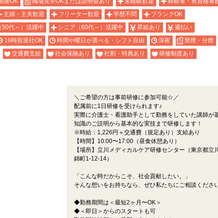
面接OK
職場見学OKまたは説明会あり
未経験歓迎
経験者・有資格者
主婦・主夫歓迎
フリーター歓迎
学歴不問
ブランクOK
（50代～）活躍中
シニア（60代～）活躍中
昇給あり
週払い
16時前退社OK
時間や曜日が選べる・シフト自由
深夜
禁煙・分煙
交通費支給
社会保険あり
社割・特典あり
研修制度あり
＼ご希望の方は事前研修に参加可能☆／
配属前に1日研修を受けられます♪
実際に介護士・看護助手として勤務をしていた講師が
知識のご説明から基本的な実技まで研修します！
※時給：1,226円＋交通費（規定あり）支給あり
【時間】10:00〜17:00（昼食休憩あり）
【場所】立川メディカルケア研修センター（東京都立
錦町1-12-14）
「こんな時だからこそ、社会貢献したい。」
そんな想いをお持ちなら、ぜひ私たちにご相談くださ
◆勤務期間は＜最短2ヶ月〜OK＞
◆＜即日＞からのスタートも可