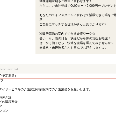
勤務開始時期もご希望に合わせます！
さらに、ご来社登録でQUOカード2,000円分プレゼント
あなたのライフスタイルに合わせて活躍できる場をご
意！
ご自身にマッチする現場がきっと見つかります♪
冷暖房完備の室内でできる介護ワーク☆
暑い日も、雨の日も、快適だから体の負担も軽減！
せっかく働くなら、快適な職場を選んでみませんか？
無資格・未経験者さんも喜んでお迎えしますよ。
介予定派遣）
ッフ
デイサービス等の介護施設や病院内での介護業務をお願いします。
身体介護
どの環境整備
ア
ション