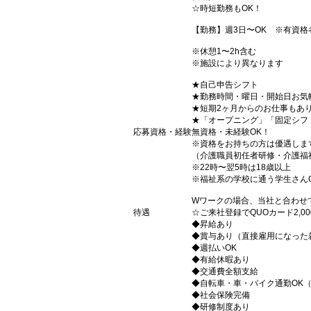
☆時短勤務もOK！
【勤務】週3日〜OK ※有資格
※休憩1〜2h含む
※施設により異なります
★自己申告シフト
★勤務時間・曜日・開始日お気
★短期2ヶ月からのお仕事もあ
★「オープニング」「固定シフ
応募資格・経験
無資格・未経験OK！
※資格をお持ちの方は優遇しま
（介護職員初任者研修・介護福
※22時〜翌5時は18歳以上
※福祉系の学校に通う学生さん
Wワークの場合、当社と合わせ
待遇
☆ご来社登録でQUOカード2,
◆昇給あり
◆賞与あり（直接雇用になった
◆週払いOK
◆有給休暇あり
◆交通費全額支給
◆自転車・車・バイク通勤OK
◆社会保険完備
◆研修制度あり