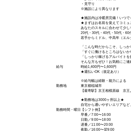
・見守り
※施設により異なります
★施設内は冷暖房完備！いつで
★まずはお名前を覚えてコミュ
あなたのスキルに合わせて少し
20代・30代・40代・50代・60
若手からミドル、中高年（エル
「こんな時だからこそ、しっか
「すぐに働けるところはないか
「しっかり稼げるアルバイトを
そんな方もぜひ！お気軽にご連
給与
時給1,400円〜1,600円
★週払いOK（規定あり）
※給与幅は経験・能力による
勤務地
東京都稲城市
【最寄駅】京王相模原線 京王
★勤務地は3000ヶ所以上★
自宅から通いやすいエリアなど
勤務時間・曜日
【シフト例】
早番／7:00〜16:00
日勤／9:00〜18:00
遅番／11:00〜20:00
夜勤／16:00〜翌9:00