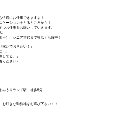
も快適にお仕事できますよ！
ニケーションをとるところから！
ずつお仕事をお願いしていきます。
代、
ダー）、シニア世代まで幅広く活躍中！
り稼いでおきたい！」
な…」
探してる。」
絡ください♪
よみうりランド駅 徒歩5分
、お好きな勤務地をお選び下さい！！