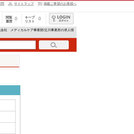
質問
サイトマップ
掲載ご希望のお客様へ
閲覧
キープ
0
0
履歴
リスト
ログイン
式会社 メディカルケア事業部/立川事業所の求人情