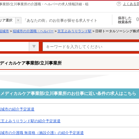
よくある
業部/立川事業所の介護職・ヘルパーの求人情報詳細 - 稲
保存した
0
リア選択
「あなたの街」のお仕事が探せる求人サイト
検索条件
稲城市
>
稲城市の介護職・ヘルパー
>
京王よみうりランド駅
> 日研トータルソーシング株
ディカルケア事業部/立川事業所
メディカルケア事業部/立川事業所のお仕事に近い条件の求人はこちら
稲城市の紹介予定派遣
京王よみうりランド駅の紹介予定派遣
稲城市の介護職 無資格（施設介護）の紹介予定派遣