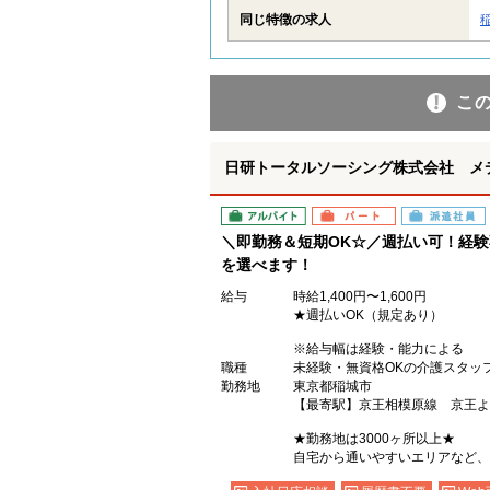
同じ特徴の求人
こ
日研トータルソーシング株式会社 メ
アルバイト
パート
派遣社員
＼即勤務＆短期OK☆／週払い可！経
を選べます！
給与
時給1,400円〜1,600円
★週払いOK（規定あり）
※給与幅は経験・能力による
職種
未経験・無資格OKの介護スタッ
勤務地
東京都稲城市
【最寄駅】京王相模原線 京王よ
★勤務地は3000ヶ所以上★
自宅から通いやすいエリアなど、