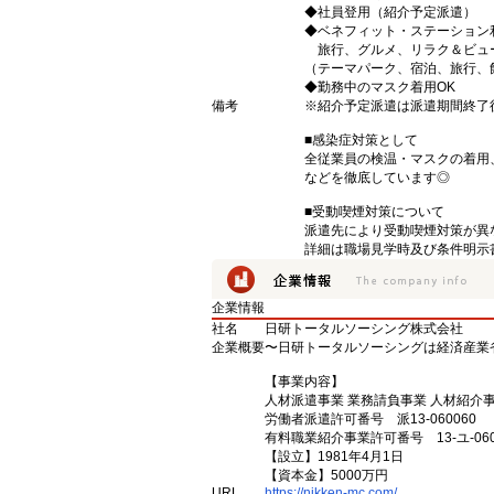
◆社員登用（紹介予定派遣）
◆ベネフィット・ステーション
旅行、グルメ、リラク＆ビュ
（テーマパーク、宿泊、旅行、
◆勤務中のマスク着用OK
備考
※紹介予定派遣は派遣期間終了
■感染症対策として
全従業員の検温・マスクの着用
などを徹底しています◎
■受動喫煙対策について
派遣先により受動喫煙対策が異
詳細は職場見学時及び条件明示
企業情報
社名
日研トータルソーシング株式会社
企業概要
〜日研トータルソーシングは経済産業
【事業内容】
人材派遣事業 業務請負事業 人材紹介
労働者派遣許可番号 派13-060060
有料職業紹介事業許可番号 13-ユ-060
【設立】1981年4月1日
【資本金】5000万円
URL
https://nikken-mc.com/