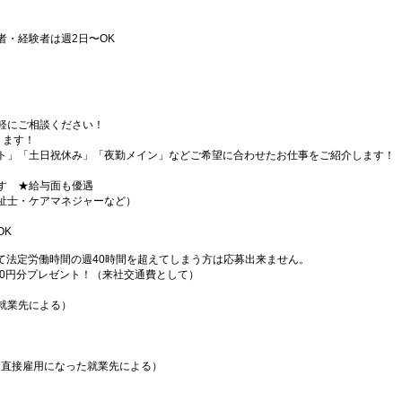
者・経験者は週2日〜OK
軽にご相談ください！
ります！
ト」「土日祝休み」「夜勤メイン」などご希望に合わせたお仕事をご紹介します！
す ★給与面も優遇
祉士・ケアマネジャーなど）
OK
て法定労働時間の週40時間を超えてしまう方は応募出来ません。
000円分プレゼント！（来社交通費として）
就業先による）
（直接雇用になった就業先による）