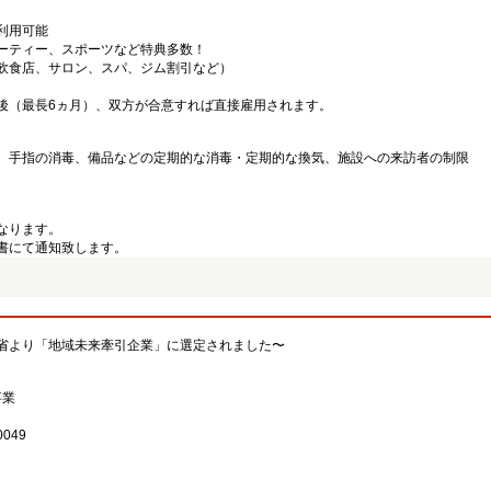
利用可能
ーティー、スポーツなど特典多数！
飲食店、サロン、スパ、ジム割引など）
後（最長6ヵ月）、双方が合意すれば直接雇用されます。
、手指の消毒、備品などの定期的な消毒・定期的な換気、施設への来訪者の制限
なります。
書にて通知致します。
省より「地域未来牽引企業」に選定されました〜
事業
049