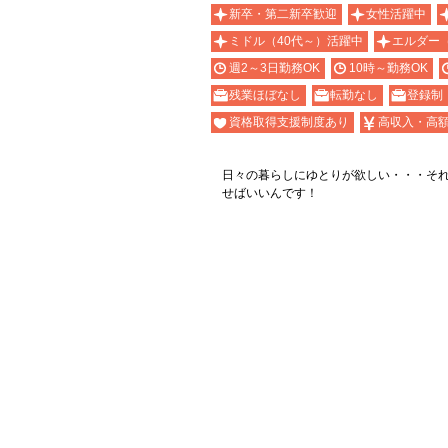
新卒・第二新卒歓迎
女性活躍中
ミドル（40代～）活躍中
エルダー
週2～3日勤務OK
10時～勤務OK
残業ほぼなし
転勤なし
登録制
資格取得支援制度あり
高収入・高
日々の暮らしにゆとりが欲しい・・・そ
せばいいんです！