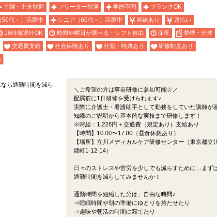
主婦・主夫歓迎
フリーター歓迎
学歴不問
ブランクOK
（50代～）活躍中
シニア（60代～）活躍中
昇給あり
週払い
16時前退社OK
時間や曜日が選べる・シフト自由
深夜
禁煙・分煙
交通費支給
社会保険あり
社割・特典あり
研修制度あり
額
れなら通勤時間を減ら
＼ご希望の方は事前研修に参加可能☆／
配属前に1日研修を受けられます♪
実際に介護士・看護助手として勤務をしていた講師が
知識のご説明から基本的な実技まで研修します！
※時給：1,226円＋交通費（規定あり）支給あり
【時間】10:00〜17:00（昼食休憩あり）
【場所】立川メディカルケア研修センター（東京都立
錦町1-12-14）
日々のストレスや苦労を少しでも減らすために…まず
通勤時間を減らしてみませんか！
通勤時間を短縮した分は、自由な時間♪
⇒睡眠時間や朝の準備にゆとりを持たせたり
⇒趣味や朝活の時間に宛てたり