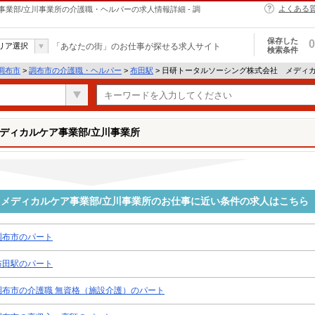
よくある
業部/立川事業所の介護職・ヘルパーの求人情報詳細 - 調
保存した
0
リア選択
「あなたの街」のお仕事が探せる求人サイト
検索条件
調布市
>
調布市の介護職・ヘルパー
>
布田駅
> 日研トータルソーシング株式会社 メディ
ディカルケア事業部/立川事業所
メディカルケア事業部/立川事業所のお仕事に近い条件の求人はこちら
調布市のパート
布田駅のパート
調布市の介護職 無資格（施設介護）のパート