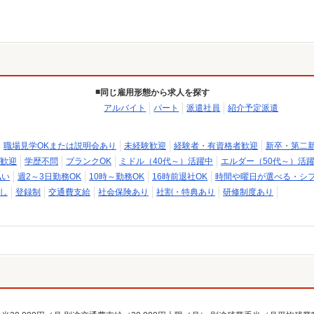
同じ雇用形態から求人を探す
アルバイト
パート
派遣社員
紹介予定派遣
職場見学OKまたは説明会あり
未経験歓迎
経験者・有資格者歓迎
新卒・第二
歓迎
学歴不問
ブランクOK
ミドル（40代～）活躍中
エルダー（50代～）活
払い
週2～3日勤務OK
10時～勤務OK
16時前退社OK
時間や曜日が選べる・シ
し
登録制
交通費支給
社会保険あり
社割・特典あり
研修制度あり