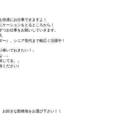
も快適にお仕事できますよ！
ニケーションをとるところから！
ずつお仕事をお願いしていきます。
代、
ダー）、シニア世代まで幅広く活躍中！
り稼いでおきたい！」
な…」
探してる。」
絡ください♪
、お好きな勤務地をお選び下さい！！