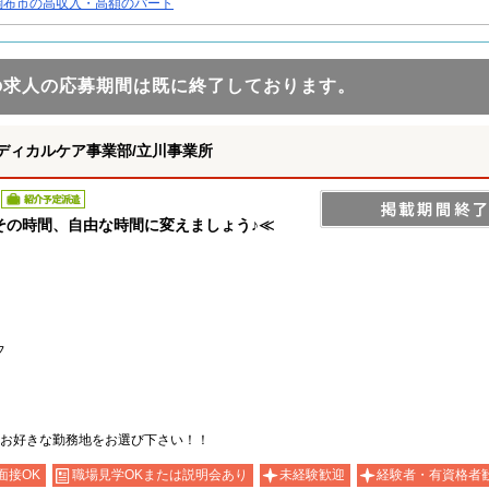
調布市の高収入・高額のパート
の求人の応募期間は既に終了しております。
ディカルケア事業部/立川事業所
紹介予定派遣
その時間、自由な時間に変えましょう♪≪
フ
お好きな勤務地をお選び下さい！！
面接OK
職場見学OKまたは説明会あり
未経験歓迎
経験者・有資格者