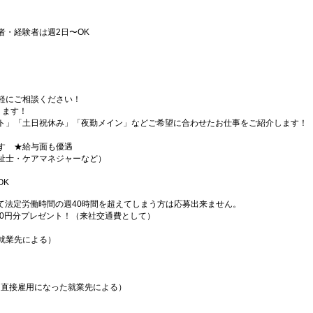
者・経験者は週2日〜OK
軽にご相談ください！
ります！
ト」「土日祝休み」「夜勤メイン」などご希望に合わせたお仕事をご紹介します！
す ★給与面も優遇
祉士・ケアマネジャーなど）
OK
て法定労働時間の週40時間を超えてしまう方は応募出来ません。
000円分プレゼント！（来社交通費として）
就業先による）
（直接雇用になった就業先による）