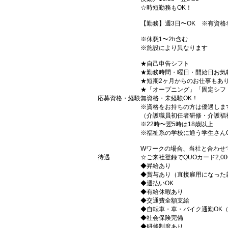
☆時短勤務もOK！
【勤務】週3日〜OK ※有資格
※休憩1〜2h含む
※施設により異なります
★自己申告シフト
★勤務時間・曜日・開始日お気
★短期2ヶ月からのお仕事もあ
★「オープニング」「固定シフ
応募資格・経験
無資格・未経験OK！
※資格をお持ちの方は優遇しま
（介護職員初任者研修・介護福
※22時〜翌5時は18歳以上
※福祉系の学校に通う学生さん
Wワークの場合、当社と合わせ
待遇
☆ご来社登録でQUOカード2,
◆昇給あり
◆賞与あり（直接雇用になった
◆週払いOK
◆有給休暇あり
◆交通費全額支給
◆自転車・車・バイク通勤OK
◆社会保険完備
◆研修制度あり