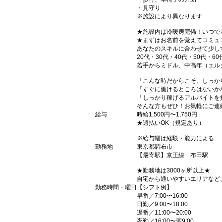
・見守り
※施設により異なります
★施設内は冷暖房完備！いつで
★まずはお名前を覚えてコミュ
あなたのスキルに合わせて少し
20代・30代・40代・50代・60
若手からミドル、中高年（エル
「こんな時だからこそ、しっか
「すぐに働けるところはないか
「しっかり稼げるアルバイトを
そんな方もぜひ！お気軽にご連
給与
時給1,500円〜1,750円
★週払いOK（規定あり）
※給与幅は経験・能力による
勤務地
東京都調布市
【最寄駅】京王線 布田駅
★勤務地は3000ヶ所以上★
自宅から通いやすいエリアなど
勤務時間・曜日
【シフト例】
早番／7:00〜16:00
日勤／9:00〜18:00
遅番／11:00〜20:00
夜勤／16:00〜翌9:00