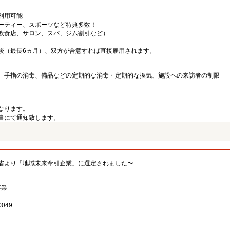
利用可能
ーティー、スポーツなど特典多数！
飲食店、サロン、スパ、ジム割引など）
後（最長6ヵ月）、双方が合意すれば直接雇用されます。
、手指の消毒、備品などの定期的な消毒・定期的な換気、施設への来訪者の制限
なります。
書にて通知致します。
省より「地域未来牽引企業」に選定されました〜
事業
049