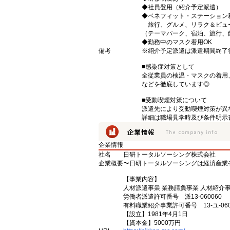
◆社員登用（紹介予定派遣）
◆ベネフィット・ステーション
旅行、グルメ、リラク＆ビュ
（テーマパーク、宿泊、旅行、
◆勤務中のマスク着用OK
備考
※紹介予定派遣は派遣期間終了
■感染症対策として
全従業員の検温・マスクの着用
などを徹底しています◎
■受動喫煙対策について
派遣先により受動喫煙対策が異
詳細は職場見学時及び条件明示
企業情報
社名
日研トータルソーシング株式会社
企業概要
〜日研トータルソーシングは経済産業
【事業内容】
人材派遣事業 業務請負事業 人材紹介
労働者派遣許可番号 派13-060060
有料職業紹介事業許可番号 13-ユ-060
【設立】1981年4月1日
【資本金】5000万円