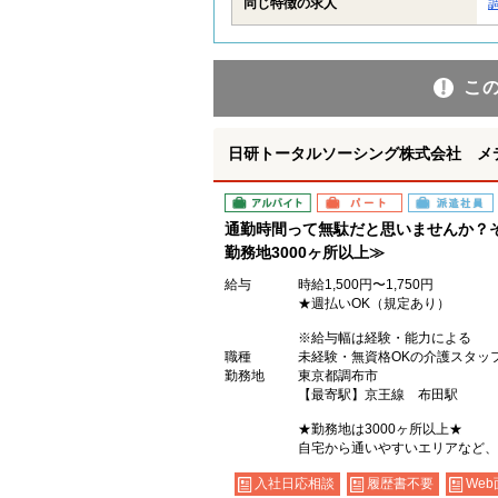
同じ特徴の求人
こ
日研トータルソーシング株式会社 メ
アルバイト
パート
派遣社員
通勤時間って無駄だと思いませんか？
勤務地3000ヶ所以上≫
給与
時給1,500円〜1,750円
★週払いOK（規定あり）
※給与幅は経験・能力による
職種
未経験・無資格OKの介護スタッ
勤務地
東京都調布市
【最寄駅】京王線 布田駅
★勤務地は3000ヶ所以上★
自宅から通いやすいエリアなど、
入社日応相談
履歴書不要
Web