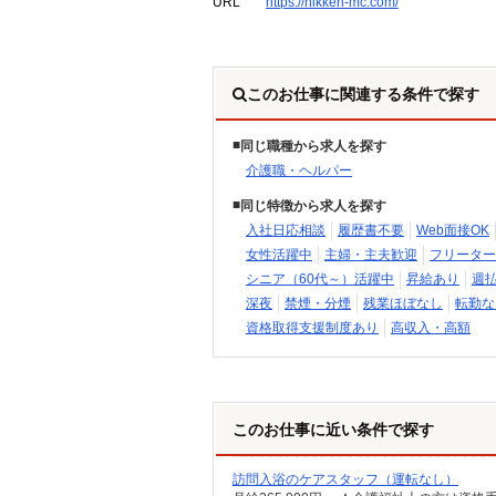
URL
https://nikken-mc.com/
このお仕事に関連する条件で探す
同じ職種から求人を探す
介護職・ヘルパー
同じ特徴から求人を探す
入社日応相談
履歴書不要
Web面接OK
女性活躍中
主婦・主夫歓迎
フリーター
シニア（60代～）活躍中
昇給あり
週
深夜
禁煙・分煙
残業ほぼなし
転勤な
資格取得支援制度あり
高収入・高額
このお仕事に近い条件で探す
訪問入浴のケアスタッフ（運転なし）