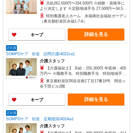
月給262,650円〜334,500円 ※経験・資格等に
より決定します ※定額地域手当 27,500円〜34,500
円・処遇改善手当 40,000円〜50,000円・居住支援
特別養護老人ホーム 永福南社会福祉ガーデン
手当 20,000円〜含む ▼別途手当あり 住宅手当
（東京都杉並区永福1-7-6）
15,000円／月（賃貸住宅の場合） 東京都居住支援
特別手当 10,000円〜20,000円／月 夜勤手当
詳細を見る
キープ
10,000円／回 扶養手当 10,000円（配偶者）・
3,000円（子若しくは父母） 年末年始手当あり
（12/30〜1/3）
正社員
SOMPOケア 杉並 訪問介護/4022ca1
介護スタッフ
【介護福祉士】 月給：255,300円 年収例：405
万円〜 ※職務手当、特別職務手当、特別地域手
当、（東京都）居住支援特別手当、働きがい向上
東京都杉並区阿佐谷南1丁目17番18号 阿佐ヶ
手当、日祝手当（月平均2回分）、深夜勤手当（月
谷下田ビル2階
平均4回分）等、毎月平均的に支払われる手当を含
みます。 ※居住支援特別手当は勤続5年目までの
詳細を見る
キープ
方はさらに1万円支給（再入社は除く） ◎賞与：
基本給2.08ヶ月分/年支給 ◎残業時は別途時間外手
当支給（超過1分〜）
正社員
SOMPOケア 杉並 定期巡回/4024ia1
介護スタッフ