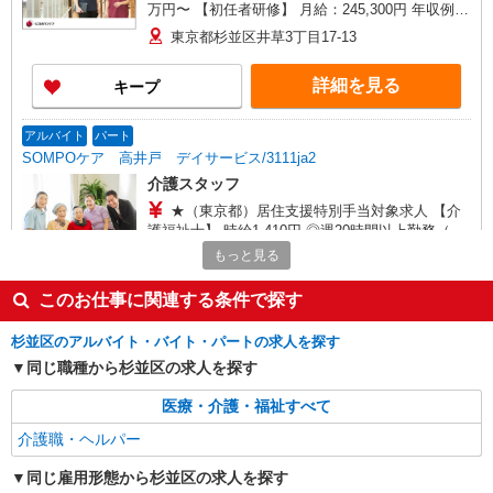
万円〜 【初任者研修】 月給：245,300円 年収例：
335万円〜 ※職務手当、（東京都）居住支援特別
東京都杉並区井草3丁目17-13
手当、日祝手当（月平均2回分）、夜勤手当（月平
均5回分）等、毎月平均的に支払われる手当を含み
詳細を見る
キープ
ます。 ※居住支援特別手当は勤続5年目までの方
はさらに1万円支給（再入社は除く） ◎賞与：基
本給2.08ヶ月分/年支給 ◎残業時は別途時間外手当
アルバイト
パート
支給（超過1分〜）
SOMPOケア 高井戸 デイサービス/3111ja2
介護スタッフ
★（東京都）居住支援特別手当対象求人 【介
護福祉士】 時給1,410円 ◎週20時間以上勤務（社
保加入者）の場合は時給1,460円 【実務者研修・
もっと見る
東京都杉並区上高井戸3-6-9 ベルシャトウ上
初任者研修（ヘルパー1級・2級）・無資格】 時給
高井戸1階
1,330円 ◎週20時間以上勤務（社保加入者）の場
このお仕事に関連する条件で探す
合は時給1,380円 ※居住支援特別手当は勤続5年目
詳細を見る
キープ
までの方はさらに時給＋50円（再入社者は除く）
杉並区のアルバイト・バイト・パートの求人を探す
同じ職種から杉並区の求人を探す
正社員
そんぽの家S 井荻/2014ba1
医療・介護・福祉すべて
介護スタッフ
介護職・ヘルパー
【介護福祉士】 月給：339,300円 年収例：450
万円〜 ※職務手当、特別職務手当、特別地域手
同じ雇用形態から杉並区の求人を探す
当、（東京都）居住支援特別手当、特別夜勤手