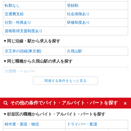
給（再入社は除く） ◎賞与：基本給2.08ヶ月分/年
転勤なし
登録制
詳細を見る
キープ
支給 ◎残業時は別途時間外手当支給（超過1
分〜）
交通費支給
社会保険あり
アルバイト
パート
社割・特典あり
研修制度あり
SOMPOケア 堀ノ内 訪問介護/3106cc2
資格取得支援制度あり
登録ヘルパー
★（東京都）居住支援特別手当対象求人 【介
同じ沿線・駅から求人を探す
護福祉士】時給1,800円 ◎週20時間以上勤務（社
保加入者）の場合は時給1,850円 ＊夜間
京王井の頭線(東京都)
久我山駅
東京都杉並区堀ノ内2-19-26
（18:00〜）：時給2,250円〜 ＊日曜祝日：時給
2,100円〜 【実務者研修・初任者研修（ヘルパー1
同じ職種から久我山駅の求人を探す
詳細を見る
キープ
級・2級）】時給1,720円 ◎週20時間以上勤務（社
介護職・ヘルパー
保加入者）の場合は時給1,770円 ＊夜間
（18:00〜）：時給2,150円〜 ＊日曜祝日：時給
アルバイト
パート
関連する条件をもっと見る
同じ雇用形態から久我山駅の求人を探す
2,020円〜 ◎身体介助、生活援助が同時給 ◎キャ
SOMPOケア 杉並 訪問介護/4022cc2
ンセル手当：職務時給の60％支給 ※居住支援特別
登録ヘルパー
アルバイト
パート
手当は勤続5年目までの方はさらに時給＋50円（再
入社者は除く）
★（東京都）居住支援特別手当対象求人 【介
派遣社員
紹介予定派遣
その他の条件でバイト・アルバイト・パートを探す
護福祉士】時給1,800円 ◎週20時間以上勤務（社
保加入者）の場合は時給1,850円 ＊早朝夜間（〜8
同じ特徴から久我山駅の求人を探す
東京都杉並区阿佐谷南1丁目17番18号 阿佐ヶ
杉並区の職種からバイト・アルバイト・パートを探す
時、18時〜）：時給2,250円〜 ＊日曜祝日：時給
谷下田ビル2階
2,100円〜 【実務者研修・初任者研修（ヘルパー1
入社日応相談
履歴書不要
軽作業・製造・物流
ドライバー・配達
級・2級）】時給1,720円 ◎週20時間以上勤務（社
Web面接OK
職場見学OKまたは説明会あり
詳細を見る
キープ
保加入者）の場合は時給1,770円 ＊早朝夜間（〜8