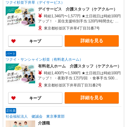
ツクイ杉並下井草（デイサービス）
デイサービス 介護スタッフ（ケアクルー）
時給1,346円〜1,577円 ★土日祝日は時給100円
アップ！ ・居住支援特別手当:120円/時間含む ※
給与幅は資格・経験等による
東京都杉並区下井草4丁目31番7号
詳細を見る
キープ
パート
ツクイ・サンシャイン杉並（有料老人ホーム）
有料老人ホーム 介護スタッフ（ケアクルー）
時給1,400円〜1,599円 ★土日祝日は時給100円
アップ！ ・夜勤手当:1万円/回 ・食事手当:500円/
日（1日6時間以上勤務の方対象） ・居住支援特別
東京都杉並区下井草四丁目31番2号
手当:120円/時給含む ※給与幅は資格・経験等によ
る
詳細を見る
キープ
正社員
社会福祉法人 健誠会 東京事業部
介護職