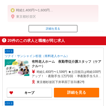
時給1,400円〜1,600円
★週払いOK（規定あり）
東京都杉並区
※給与幅は経験・能力による
詳細を見る
ID：AE0626555618
20
件のこの求人と職種が同じ求人
掲載期間終了
パート
ツクイ・サンシャイン杉並（有料老人ホーム）
有料老人ホーム 夜勤専従介護スタッフ（ケア
クルー）
時給1,400円〜1,599円 ★土日祝日は時給100円
アップ！ ・夜勤手当:1万円/回 ・準夜勤手当:5,000
円/回 ・食事手当:500円/日（1日6時間以上勤務の
東京都杉並区下井草四丁目31番2号
方対象） ・居住支援特別手当:120円/時給含む ※
給与幅は資格・経験等による
詳細を見る
キープ
パート