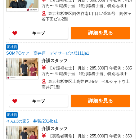
【介護福祉士】 月給：309,300円 年収例：414
万円〜 ※職務手当、特別職務手当、特別地域手
当、（東京都）居住支援特別手当、働きがい向上
東京都杉並区阿佐谷南1丁目17番18号 阿佐ヶ
手当、日祝手当（月平均2回分）、在宅手当（月平
谷下田ビル2階
均20回分）等、毎月平均的に支払われる手当を含
みます。 ■深夜勤手当別途支給：4,000円/回 ◎残
詳細を見る
キープ
業時は別途時間外手当支給（超過1分〜） ◎居住
支援特別手当は勤続5年目までの方はさらに1万円
支給（再入社は除く） ◎賞与 基本給2.08ヶ月分/
正社員
年支給
SOMPOケア 高井戸 デイサービス/3111ja1
介護スタッフ
【介護福祉士】 月給：285,300円 年収例：385
万円〜 ※職務手当、特別職務手当、特別地域手
当、（東京都）居住支援特別手当、働きがい向上
東京都杉並区上高井戸3-6-9 ベルシャトウ上
手当含む ※居住支援特別手当は勤続5年目までの
高井戸1階
方はさらに1万円支給（再入社は除く） ◎賞与：
基本給2.08ヶ月分/年支給 ◎残業時は別途時間外手
詳細を見る
キープ
当支給（超過1分〜）
正社員
そんぽの家S 井荻/2014ba1
介護スタッフ
【実務者研修】 月給：255,000円 年収例：350