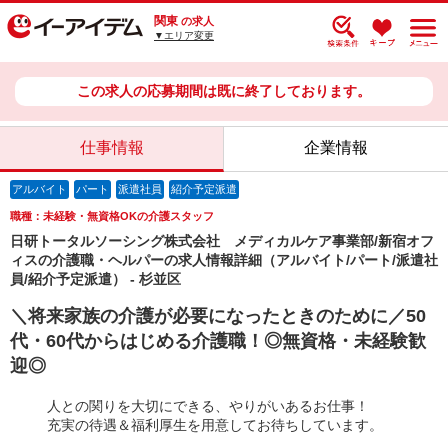
関東
の求人
▼エリア変更
この求人の応募期間は既に終了しております。
仕事情報
企業情報
アルバイト
パート
派遣社員
紹介予定派遣
職種：未経験・無資格OKの介護スタッフ
日研トータルソーシング株式会社 メディカルケア事業部/新宿オフ
ィスの介護職・ヘルパーの求人情報詳細（アルバイト/パート/派遣社
員/紹介予定派遣） - 杉並区
＼将来家族の介護が必要になったときのために／50
代・60代からはじめる介護職！◎無資格・未経験歓
迎◎
人との関りを大切にできる、やりがいあるお仕事！
充実の待遇＆福利厚生を用意してお待ちしています。