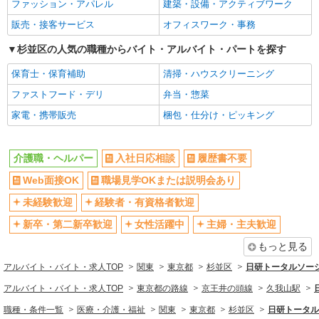
ファッション・アパレル
建築・設備・アクティブワーク
時、18時〜）：時給2,150円〜 ＊日曜祝日：時給
未経験歓迎
経験者・有資格者歓迎
2,020円〜 ◎身体介助、生活援助が同時給 ◎キャ
販売・接客サービス
オフィスワーク・事務
正社員
新卒・第二新卒歓迎
女性活躍中
ンセル手当：職務時給の60％支給 ※居住支援特別
SOMPOケア 杉並 定期巡回/4024ia1
杉並区の人気の職種からバイト・アルバイト・パートを探す
手当は勤続5年目までの方はさらに時給＋50円（再
主婦・主夫歓迎
フリーター歓迎
介護スタッフ
入社者は除く）
保育士・保育補助
清掃・ハウスクリーニング
学歴不問
【実務者研修】 月給：250,000円 年収例：340
ブランクOK
万円〜 【初任者研修】 月給：240,300円 年収例：
ファストフード・デリ
弁当・惣菜
ミドル（40代～）活躍中
エルダー（50代～）活躍中
330万円〜 ※職務手当、（東京都）居住支援特別
東京都杉並区阿佐谷南1丁目17番18号 阿佐ヶ
家電・携帯販売
手当、日祝手当（月平均2回分）、在宅手当（月平
梱包・仕分け・ピッキング
シニア（60代～）活躍中
昇給あり
谷下田ビル2階
均20回分）等、毎月平均的に支払われる手当を含
週払い
週2～3日勤務OK
みます。 ※居住支援特別手当は勤続5年目までの
詳細を見る
キープ
方はさらに1万円支給（再入社は除く） ◎賞与：
介護職・ヘルパー
入社日応相談
履歴書不要
10時～勤務OK
16時前退社OK
基本給2.08ヶ月分/年支給 ◎残業時は別途時間外手
当支給（超過1分〜）
時間や曜日が選べる・シフト自由
Web面接OK
職場見学OKまたは説明会あり
深夜
正社員
SOMPOケア 杉並 訪問介護/4022ca1
禁煙・分煙
残業ほぼなし
未経験歓迎
経験者・有資格者歓迎
介護スタッフ
転勤なし
登録制
新卒・第二新卒歓迎
女性活躍中
主婦・主夫歓迎
【実務者研修】 月給：246,000円 年収例：340
交通費支給
社会保険あり
万円〜 【初任者研修】 月給：236,300円 年収例：
もっと見る
325万円〜 ※職務手当、（東京都）居住支援特別
社割・特典あり
研修制度あり
東京都杉並区阿佐谷南1丁目17番18号 阿佐ヶ
アルバイト・バイト・求人TOP
関東
東京都
杉並区
日研トータルソー
手当、日祝手当（月平均2回分）、深夜勤手当（月
谷下田ビル2階
資格取得支援制度あり
平均4回分）等、毎月平均的に支払われる手当を含
アルバイト・バイト・求人TOP
東京都の路線
京王井の頭線
久我山駅
みます。 ※居住支援特別手当は勤続5年目までの
詳細を見る
同じ職種から求人を探す
キープ
方はさらに1万円支給（再入社は除く） ◎賞与：
職種・条件一覧
医療・介護・福祉
関東
東京都
杉並区
日研トータル