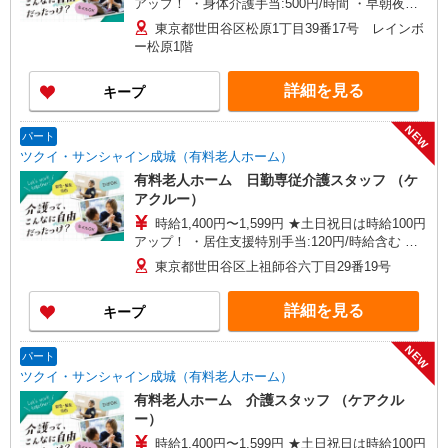
アップ！ ・身体介護手当:500円/時間 ・早朝夜間
深夜手当:300円/時間 （18:00〜翌07:59の時間
東京都世田谷区松原1丁目39番17号 レインボ
帯） ・ICT手当:2,000円/月 ・ケア→ケアの移動時
ー松原1階
間も賃金（時給）を支給 ・特定事業所加算手
当:60円/時間 ・居住支援特別手当:120円/時間含む
詳細を見る
キープ
※給与幅は資格・経験等による
NEW
パート
ツクイ・サンシャイン成城（有料老人ホーム）
有料老人ホーム 日勤専従介護スタッフ （ケ
アクルー）
時給1,400円〜1,599円 ★土日祝日は時給100円
アップ！ ・居住支援特別手当:120円/時給含む ※
給与幅は資格・経験等による
東京都世田谷区上祖師谷六丁目29番19号
詳細を見る
キープ
NEW
パート
ツクイ・サンシャイン成城（有料老人ホーム）
有料老人ホーム 介護スタッフ （ケアクル
ー）
時給1,400円〜1,599円 ★土日祝日は時給100円