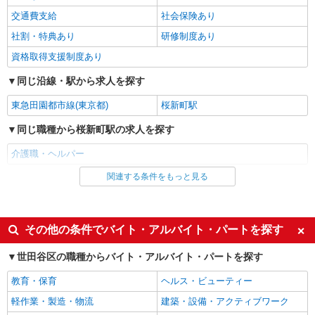
・ケア→ケアの移動時間も賃金（時給）を支給 ・
詳細を見る
キープ
交通費支給
社会保険あり
居住支援特別手当:120円/時給含む ※給与幅は資
格・経験等による
社割・特典あり
研修制度あり
NEW
パート
資格取得支援制度あり
ツクイ世田谷経堂（訪問入浴）
訪問入浴 介護スタッフ（オペレーター）
同じ沿線・駅から求人を探す
時給1,507円〜1,757円 ★土・祝日は時給100円
東急田園都市線(東京都)
桜新町駅
アップ！ ・居住支援特別手当:120円/時間含む ※
給与幅は資格・経験等による
東京都世田谷区宮坂2-11-13
同じ職種から桜新町駅の求人を探す
介護職・ヘルパー
詳細を見る
キープ
関連する条件をもっと見る
同じ雇用形態から桜新町駅の求人を探す
正社員
アルバイト
そんぽの家 成城南/1015aa1
パート
介護スタッフ
派遣社員
紹介予定派遣
その他の条件でバイト・アルバイト・パートを探す
【介護福祉士】 月給：342,300円 年収例：454
同じ特徴から桜新町駅の求人を探す
万円〜 ※職務手当、特別職務手当、特別地域手
世田谷区の職種からバイト・アルバイト・パートを探す
当、（東京都）居住支援特別手当、働きがい向上
東京都世田谷区喜多見1丁目31-10
入社日応相談
履歴書不要
手当、特別夜勤手当、日祝手当（月平均2回分）、
教育・保育
ヘルス・ビューティー
夜勤手当（月平均5回分）等、毎月平均的に支払わ
Web面接OK
職場見学OKまたは説明会あり
詳細を見る
キープ
れる手当を含みます。 ※居住支援特別手当は勤続
軽作業・製造・物流
建築・設備・アクティブワーク
未経験歓迎
5年目までの方はさらに1万円支給（再入社は除
経験者・有資格者歓迎