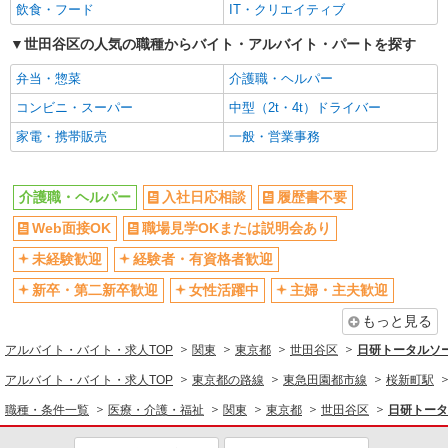
飲食・フード
IT・クリエイティブ
く） ◎賞与：基本給2.08ヶ月分/年支給 ◎残業時
アルバイト
パート
新卒・第二新卒歓迎
女性活躍中
は別途時間外手当支給（超過1分〜）
そんぽの家S 上野毛駅前/2061bc3
世田谷区の人気の職種からバイト・アルバイト・パートを探す
主婦・主夫歓迎
フリーター歓迎
登録ヘルパー
弁当・惣菜
介護職・ヘルパー
学歴不問
ブランクOK
時給：1,270円 ーーーーーーー 【資格取得
後】 時給1,620円〜 ＊早朝夜間：時給2,003円〜
コンビニ・スーパー
中型（2t・4t）ドライバー
ミドル（40代～）活躍中
エルダー（50代～）活躍中
＊日曜祝日：時給1,920円〜 ーーーーーーー
東京都世田谷区上野毛3丁目12-17
家電・携帯販売
一般・営業事務
シニア（60代～）活躍中
昇給あり
週払い
週2～3日勤務OK
詳細を見る
キープ
介護職・ヘルパー
入社日応相談
履歴書不要
10時～勤務OK
16時前退社OK
正社員
時間や曜日が選べる・シフト自由
Web面接OK
職場見学OKまたは説明会あり
深夜
SOMPOケア ラヴィーレレジデンス世田谷千歳台/9060ba1
禁煙・分煙
残業ほぼなし
未経験歓迎
経験者・有資格者歓迎
介護スタッフ
転勤なし
登録制
新卒・第二新卒歓迎
【実務者研修】 月給：240,000円 年収例：330
女性活躍中
主婦・主夫歓迎
万円〜 【初任者研修】 月給：230,300円 年収例：
交通費支給
社会保険あり
もっと見る
320万円〜 ※職務手当、（東京都）居住支援特別
東京都世田谷区千歳台6丁目11番55号
社割・特典あり
手当、日祝手当（月平均2回分）、夜勤手当（月平
研修制度あり
アルバイト・バイト・求人TOP
関東
東京都
世田谷区
日研トータルソ
均2回分）等、毎月平均的に支払われる手当を含み
資格取得支援制度あり
詳細を見る
キープ
ます。 ※居住支援特別手当は勤続5年目までの方
アルバイト・バイト・求人TOP
東京都の路線
東急田園都市線
桜新町駅
はさらに1万円支給（再入社は除く） ◎賞与：基
同じ職種から求人を探す
職種・条件一覧
医療・介護・福祉
関東
東京都
世田谷区
日研トータ
本給2.08ヶ月分/年支給 ◎残業時は別途時間外手当
正社員
支給（超過1分〜）
医療・介護・福祉
SOMPOケア 世田谷 定期巡回/4017ia1