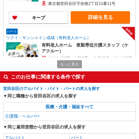
給与幅は資格・経験等による
東京都世田谷区宇奈根2丁目11番11号
詳細を見る
キープ
NEW
パート
ツクイ・サンシャイン成城（有料老人ホーム）
有料老人ホーム 夜勤専従介護スタッフ（ケ
アクルー）
時給1,400円〜1,599円 ★土日祝日は時給100円
アップ！ ・夜勤手当:1万円/回 ・居住支援特別手
もっと見る
当:120円/時給含む ※給与幅は資格・経験等による
東京都世田谷区上祖師谷六丁目29番19号
このお仕事に関連する条件で探す
詳細を見る
キープ
世田谷区のアルバイト・バイト・パートの求人を探す
同じ職種から世田谷区の求人を探す
NEW
パート
ツクイ世田谷上祖師谷（デイサービス）
医療・介護・福祉すべて
デイサービス 介護スタッフ（ケアクルー）
介護職・ヘルパー
時給1,346円〜1,577円 ★土日祝日は時給100円
アップ！ ・居住支援特別手当:120円/時間含む ※
同じ雇用形態から世田谷区の求人を探す
給与幅は資格・経験等による
東京都世田谷区上祖師谷1丁目37-1
アルバイト
パート