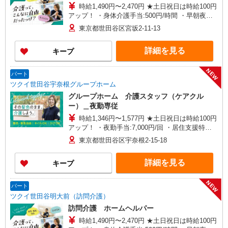
時給1,490円〜2,470円 ★土日祝日は時給100円
アップ！ ・身体介護手当:500円/時間 ・早朝夜間
深夜手当:300円/時間 （18:00〜翌07:59の時間
東京都世田谷区宮坂2-11-13
帯） ・ICT手当:2,000円/月 ・深夜割増は別途支給
・ケア→ケアの移動時間も賃金（時給）を支給 ・
詳細を見る
キープ
居住支援特別手当:120円/時間含む ※給与幅は資
格・経験等による
NEW
パート
ツクイ世田谷宇奈根グループホーム
グループホーム 介護スタッフ（ケアクル
ー）＿夜勤専従
時給1,346円〜1,577円 ★土日祝日は時給100円
アップ！ ・夜勤手当:7,000円/回 ・居住支援特別
手当:120円/時間含む ※給与幅は資格・経験等によ
東京都世田谷区宇奈根2-15-18
る
詳細を見る
キープ
NEW
パート
ツクイ世田谷明大前（訪問介護）
訪問介護 ホームヘルパー
時給1,490円〜2,470円 ★土日祝日は時給100円