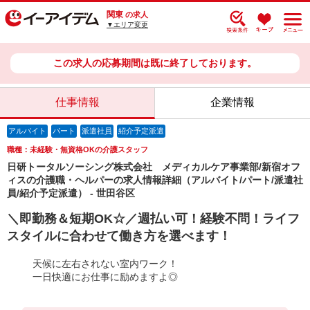
関東
の求人
▼エリア変更
この求人の応募期間は既に終了しております。
仕事情報
企業情報
アルバイト
パート
派遣社員
紹介予定派遣
職種：未経験・無資格OKの介護スタッフ
日研トータルソーシング株式会社 メディカルケア事業部/新宿オフ
ィスの介護職・ヘルパーの求人情報詳細（アルバイト/パート/派遣社
員/紹介予定派遣） - 世田谷区
＼即勤務＆短期OK☆／週払い可！経験不問！ライフ
スタイルに合わせて働き方を選べます！
天候に左右されない室内ワーク！
一日快適にお仕事に励めますよ◎