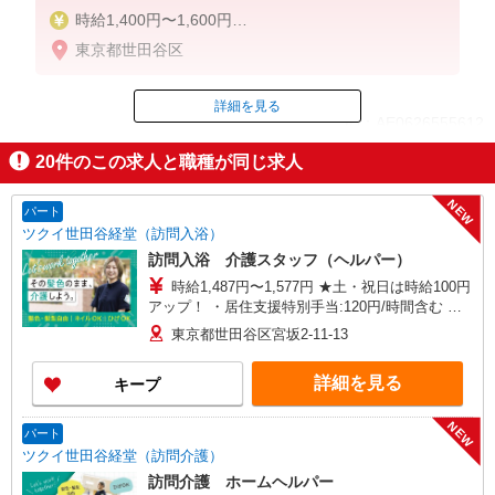
時給1,400円〜1,600円
★週払いOK（規定あり）
東京都世田谷区
※給与幅は経験・能力による
詳細を見る
ID：AE0626555612
20
件のこの求人と職種が同じ求人
掲載期間終了
NEW
パート
ツクイ世田谷経堂（訪問入浴）
訪問入浴 介護スタッフ（ヘルパー）
時給1,487円〜1,577円 ★土・祝日は時給100円
アップ！ ・居住支援特別手当:120円/時間含む ※
給与幅は資格・経験等による
東京都世田谷区宮坂2-11-13
詳細を見る
キープ
NEW
パート
ツクイ世田谷経堂（訪問介護）
訪問介護 ホームヘルパー