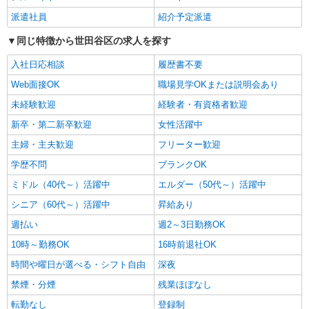
派遣社員
紹介予定派遣
詳細を見る
キープ
同じ特徴から世田谷区の求人を探す
NEW
パート
入社日応相談
履歴書不要
ツクイ世田谷宇奈根グループホーム
グループホーム 介護スタッフ（ケアクル
Web面接OK
職場見学OKまたは説明会あり
ー）
未経験歓迎
経験者・有資格者歓迎
時給1,346円〜1,577円 ★土日祝日は時給100円
アップ！ ・夜勤手当:7,000円/回 ・居住支援特別
新卒・第二新卒歓迎
女性活躍中
手当:120円/時間含む ※給与幅は資格・経験等によ
東京都世田谷区宇奈根2-15-18
主婦・主夫歓迎
フリーター歓迎
る
学歴不問
ブランクOK
詳細を見る
キープ
ミドル（40代～）活躍中
エルダー（50代～）活躍中
NEW
パート
シニア（60代～）活躍中
昇給あり
レオーダ経堂（サービス付き高齢者向け住宅）
週払い
週2～3日勤務OK
サービス付き高齢者向け住宅 ホームヘルパ
10時～勤務OK
16時前退社OK
ー
時給1,427円〜1,550円 ★土日祝日は時給100円
時間や曜日が選べる・シフト自由
深夜
アップ！ ・身体介護手当:500円/時間 ・早朝夜間
禁煙・分煙
残業ほぼなし
深夜手当:300円/時間 （18:00〜翌07:59の時間
東京都世田谷区宮坂2-11-13
帯） ・ICT手当:2,000円/月 ・深夜割増は別途支給
転勤なし
登録制