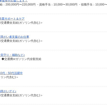
事復帰を応援します！
作業サポート＆ケア
有/交通費全支給(ガソリン代含む)＞
！障がい者支援のお仕事
有/交通費全支給(ガソリン代含む)＞
見守り・補助など♪
 ◆交通費orガソリン代全額支給
40代・50代活躍中
ソリン代含む)＞
障がいデイ♪
有/交通費全支給(ガソリン代含む)＞