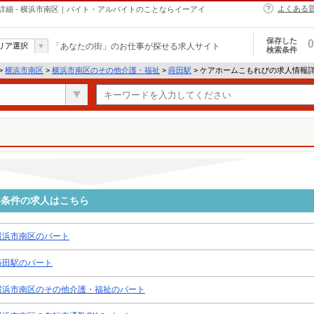
よくある
細 - 横浜市南区｜バイト・アルバイトのことならイーアイ
保存した
0
リア選択
「あなたの街」のお仕事が探せる求人サイト
検索条件
>
横浜市南区
>
横浜市南区のその他介護・福祉
>
蒔田駅
> ケアホームこもれびの求人情報
い条件の求人はこちら
横浜市南区のパート
蒔田駅のパート
横浜市南区のその他介護・福祉のパート