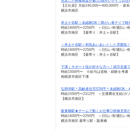
充実した研修制度が魅力♪障がいデイでお仕
横浜市南区
井土ケ谷駅｜未経験OK！障がい者デイで軽
時給1600円〜2250円 ＜日払い有/週払い
横浜市南区 【最寄り：井土ヶ谷駅】
＜井土ケ谷駅＞和気あいあいとした雰囲気
時給1600円〜2250円 ＜日払い有/週払い
横浜市南区 【最寄り：井土ヶ谷駅】
下溝｜サポート役が好きな方へ！就労支援で
時給1500円〜 ※給与は資格・経験を考慮
相模原市南区下溝
弘明寺駅＊高齢者住宅STAFF＊未経験OK・
時給1550円〜2312円 ＜交通費全支給(ガ
【横浜市南区】
阪東橋駅★チームで動くお仕事◎研修充実の
時給1600円〜2250円 ＜日払い有/週払い
横浜市南区 最寄り駅：阪東橋