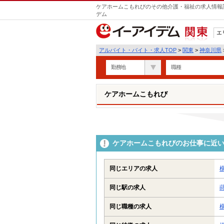
ケアホームこもれびのその他介護・福祉の求人情報詳
デム
エ
関東
アルバイト・バイト・求人TOP
>
関東
>
神奈川県
勤務地
職種
ケアホームこもれび
ケアホームこもれびのお仕事に近
同じエリアの求人
同じ駅の求人
同じ職種の求人