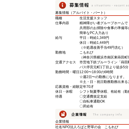
募集情報（アルバイト・パート）
職種
生活支援スタッフ
仕事内容
精神障がい者グループホームで
共用部のお掃除や食事の準備等
簡単なPC入力あり
給与
平日：時給1,349円
休日：時給1,449円
（※処遇改善手当49円含む）
勤務地
こもれび
（神奈川県横浜市南区東蒔田町9
交通アクセス
市営地下鉄ブルーライン「蒔田
バス停宮元町1丁目より徒歩5分
勤務時間・曜日
12:00〜18:00の6時間
☆週2日〜の勤務になります。
※土・日・祝日勤務勤務出来る
応募資格・経験
定年70才
休日・休暇
シフト制夏季休暇、有給有（勤
待遇
〇交通費規定支給
〇自転車通勤OK
〇昇給有
企業情報
社名
NPO法人ろばと野草の会 こもれび