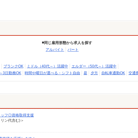
同じ雇用形態から求人を探す
アルバイト
パート
ブランクOK
ミドル（40代～）活躍中
エルダー（50代～）活躍中
～3日勤務OK
時間や曜日が選べる・シフト自由
昼
夕方
自転車通勤OK
交通
タッフ◎資格取得支援
ソリン代含む)＞