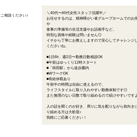
＼40代〜60代女性スタッフ活躍中／
ご相談ください♪
お任せするのは、精神障がい者グループホームでのお
や
食事の準備等の生活支援やお話相手など。
特別な資格や経験は問いません◎
イチから丁寧にお教えしますので安心してチャレンジ
くださいね。
■1日6h、週2日〜勤務日数相談OK
■午前はゆっくり12時スタート
■「蒔田駅」から徒歩圏内
■WワークOK
■有給休暇あり
午前中の時間は自由に使えるので、
ライフスタイルに取り入れやすい勤務体制です◎
また無理のない日数で取り組めるので続けやすいです
人の話を聞くのが好き、周りに気を配りながら前向き
り組める方は大歓迎♪
気軽にご応募ください！