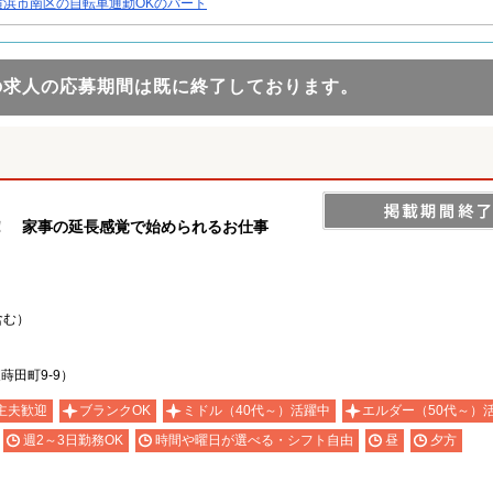
横浜市南区の自転車通勤OKのパート
の求人の応募期間は既に終了しております。
！ 家事の延長感覚で始められるお仕事
含む）
蒔田町9-9）
主夫歓迎
ブランクOK
ミドル（40代～）活躍中
エルダー（50代～）
週2～3日勤務OK
時間や曜日が選べる・シフト自由
昼
夕方