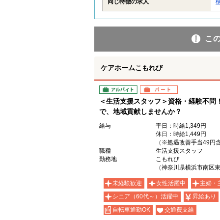
同じ特徴の求人
こ
ケアホームこもれび
アルバイト
パート
＜生活支援スタッフ＞資格・経験不問
で、地域貢献しませんか？
給与
平日：時給1,349円
休日：時給1,449円
（※処遇改善手当49円
職種
生活支援スタッフ
勤務地
こもれび
（神奈川県横浜市南区東
未経験歓迎
女性活躍中
主婦・
シニア（60代～）活躍中
昇給あり
自転車通勤OK
交通費支給