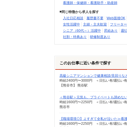
看護師・保健師・看護助手・助産師
同じ特徴から求人を探す
入社日応相談
履歴書不要
Web面接OK
女性活躍中
主婦・主夫歓迎
フリーター
シニア（60代～）活躍中
昇給あり
週
社割・特典あり
研修制度あり
このお仕事に近い条件で探す
高級シニアマンションで健康相談/見回りな
時給2400円〜3000円 ＜日払い有/週払い
【熊谷市】 熊谷駅
＜熊谷駅＞元気も、プライベートも諦めない＊
時給1600円〜2250円 ＜日払い有/週払い
熊谷市
【職場環境◎】よすぎて全私が泣いた≫看護
時給1600円〜2250円 ＜日払い有/週払い