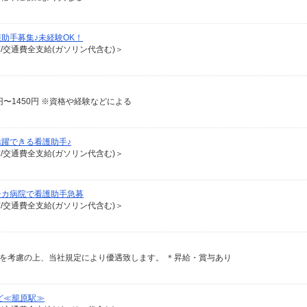
助手募集♪未経験OK！
有/交通費全支給(ガソリン代含む)＞
0円〜1450円 ※資格や経験などによる
躍できる看護助手♪
有/交通費全支給(ガソリン代含む)＞
チカ病院で看護助手急募
有/交通費全支給(ガソリン代含む)＞
験・能力を考慮の上、当社規定により優遇致します。 ＊昇給・賞与あり
ど≪籠原駅≫