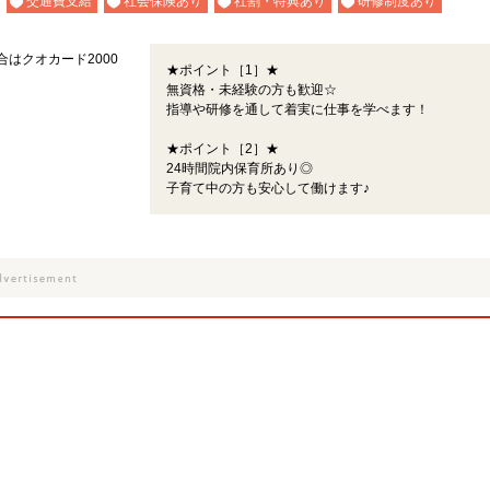
交通費支給
社会保険あり
社割・特典あり
研修制度あり
合はクオカード2000
★ポイント［1］★
無資格・未経験の方も歓迎☆
指導や研修を通して着実に仕事を学べます！
★ポイント［2］★
24時間院内保育所あり◎
子育て中の方も安心して働けます♪