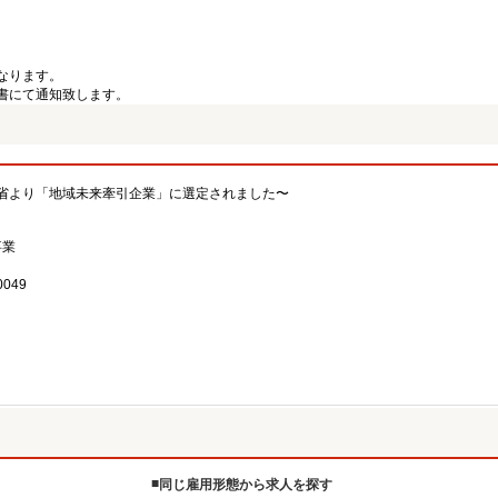
なります。
書にて通知致します。
省より「地域未来牽引企業」に選定されました〜
事業
049
同じ雇用形態から求人を探す