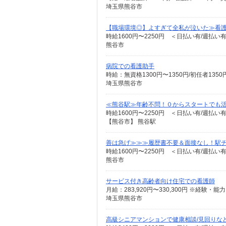
埼玉県熊谷市
【職場環境◎】よすぎて全私が泣いた≫看護
時給1600円〜2250円 ＜日払い有/週払い
熊谷市
病院での看護助手
時給：無資格1300円〜1350円/初任者135
埼玉県熊谷市
≪熊谷駅≫年齢不問！０からスタートでも活
時給1600円〜2250円 ＜日払い有/週払い
【熊谷市】 熊谷駅
善は急げ≫≫≫履歴書不要＆面接なし！駅
時給1600円〜2250円 ＜日払い有/週払い
熊谷市
サービス付き高齢者向け住宅での看護師
月給：283,920円〜330,300円 ※経
埼玉県熊谷市
高級シニアマンションで健康相談/見回りな