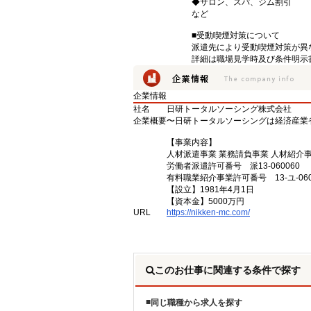
◆サロン、スパ、ジム割引
など
■受動喫煙対策について
派遣先により受動喫煙対策が異
詳細は職場見学時及び条件明示
企業情報
社名
日研トータルソーシング株式会社
企業概要
〜日研トータルソーシングは経済産業
【事業内容】
人材派遣事業 業務請負事業 人材紹介
労働者派遣許可番号 派13-060060
有料職業紹介事業許可番号 13-ユ-060
【設立】1981年4月1日
【資本金】5000万円
URL
https://nikken-mc.com/
このお仕事に関連する条件で探す
同じ職種から求人を探す