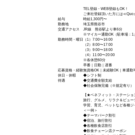
TEL登録・WEB登録もOK！
ご来社登録頂いた方には≪Quo
給与
時給1,300円〜
勤務地
埼玉県熊谷市
交通アクセス
JR線 熊谷駅より車6分
※マイカー通勤OK（駐車場：1,0
勤務時間・曜日
（1）7:00〜16:00
（2）8:00〜17:00
（3）9:00〜18:00
（4）11:00〜20:00
※各休憩60分
早番｜日勤｜遅番
応募資格・経験
無資格OK｜未経験OK｜車通勤
休日・休暇
◆シフト制
待遇
◆交通費全額支給
◆社会保険完備（※規定有り）
【★ベネフィット・ステーショ
旅行、グルメ、リラク＆ビュー
学習、育児、ペットなど各種ジ
＜一例＞
◆テーマパーク割引
◆宿泊、旅行割引
◆各種飲食店割引
◆飲食チェーン店クーポン