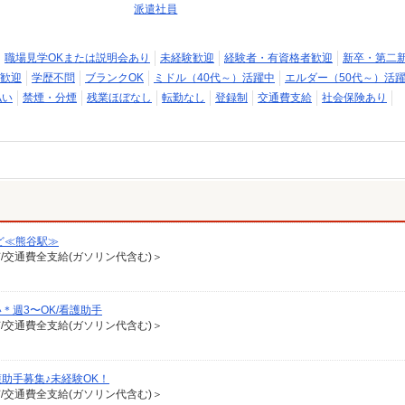
派遣社員
職場見学OKまたは説明会あり
未経験歓迎
経験者・有資格者歓迎
新卒・第二
歓迎
学歴不問
ブランクOK
ミドル（40代～）活躍中
エルダー（50代～）活
払い
禁煙・分煙
残業ほぼなし
転勤なし
登録制
交通費支給
社会保険あり
ど≪熊谷駅≫
有/交通費全支給(ガソリン代含む)＞
週3〜OK/看護助手
有/交通費全支給(ガソリン代含む)＞
助手募集♪未経験OK！
有/交通費全支給(ガソリン代含む)＞