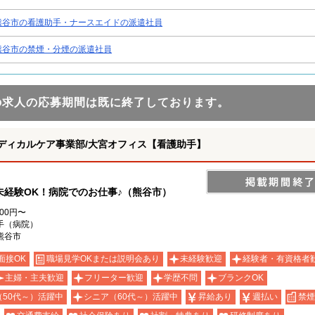
熊谷市の看護助手・ナースエイドの派遣社員
熊谷市の禁煙・分煙の派遣社員
の求人の応募期間は既に終了しております。
ディカルケア事業部/大宮オフィス【看護助手】
経験OK！病院でのお仕事♪（熊谷市）
300円〜
手（病院）
熊谷市
面接OK
職場見学OKまたは説明会あり
未経験歓迎
経験者・有資格者
主婦・主夫歓迎
フリーター歓迎
学歴不問
ブランクOK
（50代～）活躍中
シニア（60代～）活躍中
昇給あり
週払い
禁煙