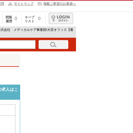
質問
サイトマップ
掲載ご希望のお客様へ
閲覧
キープ
0
0
履歴
リスト
ログイン
株式会社 メディカルケア事業部/大宮オフィス【看
の求人はこ