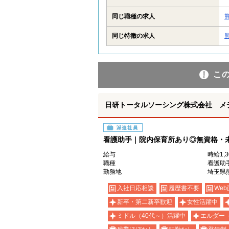
同じ職種の求人
同じ特徴の求人
こ
日研トータルソーシング株式会社 メ
派遣社員
看護助手｜院内保育所あり◎無資格・未
給与
時給1,
職種
看護助
勤務地
埼玉県
入社日応相談
履歴書不要
Web
新卒・第二新卒歓迎
女性活躍中
ミドル（40代～）活躍中
エルダー