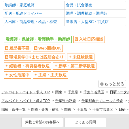
派遣社員
シニア（60代～）活躍中
昇給あり
塾講師・家庭教師
食品・試食販売
株式会社kotrio /●CB-H-2031642
週払い
禁煙・分煙
配送・配達ドライバー
調理・調理補助・調理師
都賀駅｜シニア向けマンションで負担少なめの
看護職員＊。
残業ほぼなし
転勤なし
入出庫・商品管理・検品・検査
量販店・大型SC・百貨店
時給2400円〜3000円＜交通費全額支給(ガソリ
登録制
交通費支給
ン代含む)/日払い可/週払い可＞
社会保険あり
社割・特典あり
看護師・保健師・看護助手・助産師
千葉市若葉区|最寄り駅：都賀
入社日応相談
研修制度あり
履歴書不要
Web面接OK
詳細を見る
キープ
同じ職種から求人を探す
職場見学OKまたは説明会あり
未経験歓迎
派遣社員
医療・介護・福祉
経験者・有資格者歓迎
新卒・第二新卒歓迎
株式会社kotrio /●CB-H-1855228
看護師・保健師・看護助手・助産師
女性活躍中
主婦・主夫歓迎
都賀駅＊看護助手(資格経験不問)募集♪食事配
膳などの補助業務
もっと見る
同じ特徴から求人を探す
時給1600円〜2250円 ＜日払い有/週払い有/交
アルバイト・バイト・求人TOP
関東
千葉県
千葉市若葉区
日研トータ
未経験歓迎
ミドル（40代～）活躍中
通費全支給(ガソリン代含む)＞
アルバイト・バイト・求人TOP
千葉県の路線
千葉都市モノレール２号線
千葉市若葉区//都賀駅すぐ！
交通費支給
社会保険あり
職種・条件一覧
医療・介護・福祉
関東
千葉県
千葉市若葉区
日研ト
詳細を見る
キープ
掲載ご希望のお客様へ
よくある質問
派遣社員