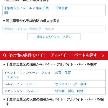
職業紹介
千葉都市モノレール２号線(千葉
株式会社kotrio /●SW-S-2078014
千城台駅
県)
千城台駅＊未経験スタートの先輩7割！教え上
手な病院で看護助手
同じ職種から千城台駅の求人を探す
【正社員】月給240,000〜400,000円 ・基本
給：200,000円〜220,000円 ・資格手当：10,000〜
看護師・保健師・看護助手・助産師
30,000円 ・役職手当：10,000〜70,000円 ・処遇改
千葉市若葉区
関連する条件をもっと見る
同じ雇用形態から千城台駅の求人を探す
善手当：20,000〜60,000円（勤続年数、保有資格
により変動） ・固定残業手当：20,000円（10時
詳細を見る
キープ
派遣社員
間） ※固定残業時間を超過する場合には超過勤務
手当として別途支給 ・夜勤手当：10,000円/1回
同じ特徴から千城台駅の求人を探す
（上記給与とは別に支給） 下記資格をお持ちの方
その他の条件でバイト・アルバイト・パートを探す
派遣社員
歓迎 ・認知症介護基礎研修 ・初任者研修 ・実務
株式会社kotrio /●CB-H-1878019
入社日応相談
履歴書不要
者研修 ・介護福祉士 など
千葉市若葉区の職種からバイト・アルバイト・パートを探す
千城台駅すぐ★病院でお掃除/食事の配膳など
Web面接OK
職場見学OKまたは説明会あり
♪★激募★
イベント・キャンペーン・アミュ
教育・保育
未経験歓迎
経験者・有資格者歓迎
ーズメント
時給1500円〜2125円 ＜日払い有/週払い有/交
通費全支給(ガソリン代含む)＞
新卒・第二新卒歓迎
女性活躍中
ヘルス・ビューティー
オフィスワーク・事務
千葉市若葉区 最寄り：千城台駅
主婦・主夫歓迎
フリーター歓迎
ファッション・アパレル
軽作業・製造・物流
学歴不問
ブランクOK
詳細を見る
キープ
千葉市若葉区の人気の職種からバイト・アルバイト・パートを探
す
ミドル（40代～）活躍中
エルダー（50代～）活躍中