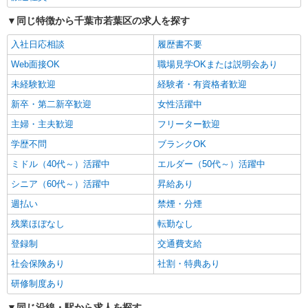
同じ特徴から千葉市若葉区の求人を探す
派遣社員
株式会社kotrio /●CB-H-1983164
入社日応相談
履歴書不要
千城台駅｜看護師さんのサポートスタッフ募集
Web面接OK
職場見学OKまたは説明会あり
♪医療行為なし
未経験歓迎
経験者・有資格者歓迎
時給1500円〜2250円 ＜日払い有/週払い有/交
通費全支給(ガソリン代含む)＞
新卒・第二新卒歓迎
女性活躍中
千葉市若葉区｜最寄り駅≪千城台≫
主婦・主夫歓迎
フリーター歓迎
学歴不問
ブランクOK
詳細を見る
キープ
ミドル（40代～）活躍中
エルダー（50代～）活躍中
派遣社員
シニア（60代～）活躍中
昇給あり
株式会社トラストグロース 新宿本社 第1営業部
週払い
禁煙・分煙
有料老人ホームでの看護師
残業ほぼなし
転勤なし
時給：2100円〜2200円 ※資格や経験などに
よる
登録制
交通費支給
千葉県千葉市若葉区
社会保険あり
社割・特典あり
研修制度あり
詳細を見る
キープ
同じ沿線・駅から求人を探す