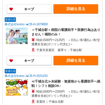
詳細を見る
キープ
派遣社員
株式会社kotrio /●CB-H-1879800
＜千城台駅＞病院の看護助手＊医療行為はあり
ません！補助のみ！
時給1500円〜2125円 ＜日払い有/週払い有/交
通費全支給(ガソリン代含む)＞
千葉市若葉区 最寄り：千城台駅
詳細を見る
キープ
派遣社員
株式会社kotrio /●CB-H-2031193
≪千城台北≫未経験・無資格から看護助手へ挑
戦！シフト相談OK♪
時給1600円〜2250円 ＜日払い有/週払い有/交
通費全支給(ガソリン代含む)＞
若葉区｜千城台北駅