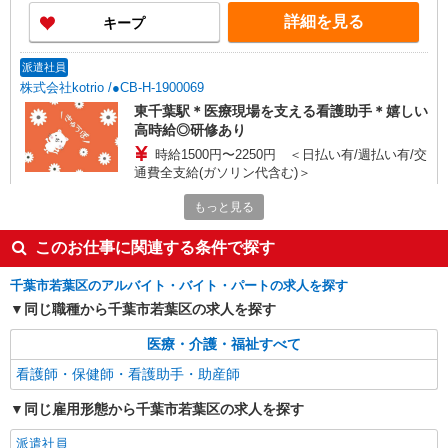
詳細を見る
キープ
派遣社員
株式会社kotrio /●CB-H-1900069
東千葉駅＊医療現場を支える看護助手＊嬉しい
高時給◎研修あり
時給1500円〜2250円 ＜日払い有/週払い有/交
通費全支給(ガソリン代含む)＞
若葉区＊交通費全額支給
もっと見る
詳細を見る
キープ
このお仕事に関連する条件で探す
千葉市若葉区のアルバイト・バイト・パートの求人を探す
派遣社員
株式会社トラストグロース 新宿本社 第1営業部
同じ職種から千葉市若葉区の求人を探す
特別養護老人ホームでの看護師
医療・介護・福祉すべて
時給：2100円〜2200円 ※経験などにより異
看護師・保健師・看護助手・助産師
なる
千葉県千葉市若葉区
同じ雇用形態から千葉市若葉区の求人を探す
詳細を見る
派遣社員
キープ