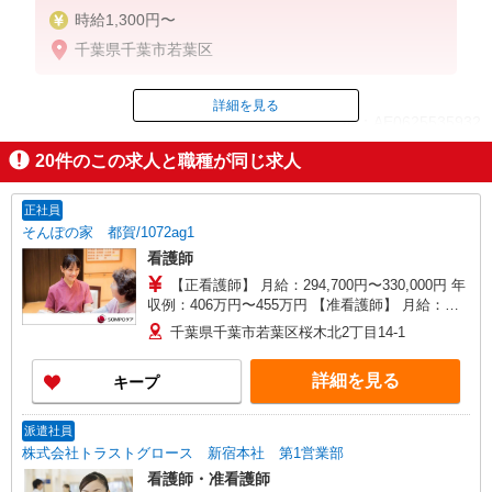
時給1,300円〜
千葉県千葉市若葉区
詳細を見る
ID：AE0625535932
20
件のこの求人と職種が同じ求人
掲載期間終了
正社員
そんぽの家 都賀/1072ag1
看護師
【正看護師】 月給：294,700円〜330,000円 年
収例：406万円〜455万円 【准看護師】 月給：
269,000円〜304,300円 年収例：370万円〜419万円
千葉県千葉市若葉区桜木北2丁目14-1
【賞与】あり（年2回） ※月給は職務手当、働き
がい向上手当、日祝手当（月平均2回分）等、 毎
詳細を見る
キープ
月平均的に支払われる手当を含みます。 ◎月給は
経験により異なります。 ◎残業時は別途時間外手
当支給（超過1分〜） ◎賞与 基本給2.08ヶ月分/
派遣社員
年支給
株式会社トラストグロース 新宿本社 第1営業部
看護師・准看護師