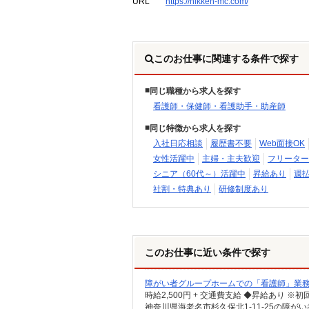
URL
https://nikken-mc.com/
このお仕事に関連する条件で探す
同じ職種から求人を探す
看護師・保健師・看護助手・助産師
同じ特徴から求人を探す
入社日応相談
履歴書不要
Web面接OK
女性活躍中
主婦・主夫歓迎
フリーター
シニア（60代～）活躍中
昇給あり
週
社割・特典あり
研修制度あり
このお仕事に近い条件で探す
障がい者グループホームでの「看護師」業務
神奈川県海老名市杉久保北1-11-25の障が