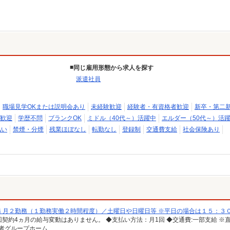
同じ雇用形態から求人を探す
派遣社員
職場見学OKまたは説明会あり
未経験歓迎
経験者・有資格者歓迎
新卒・第二
歓迎
学歴不問
ブランクOK
ミドル（40代～）活躍中
エルダー（50代～）活
払い
禁煙・分煙
残業ほぼなし
転勤なし
登録制
交通費支給
社会保険あり
 月２勤務（１勤務実働２時間程度）／土曜日や日曜日等 ※平日の場合は１５：３
い者グループホーム