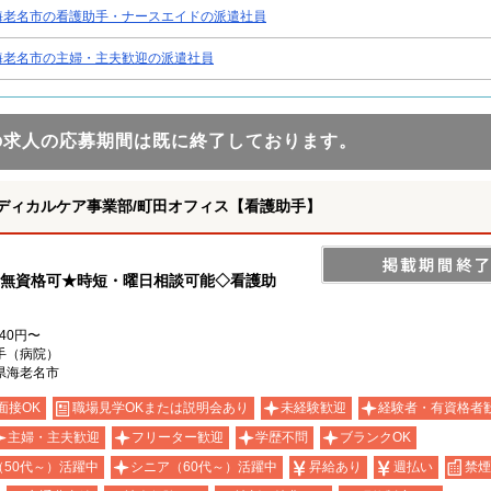
海老名市の看護助手・ナースエイドの派遣社員
海老名市の主婦・主夫歓迎の派遣社員
の求人の応募期間は既に終了しております。
ディカルケア事業部/町田オフィス【看護助手】
◎無資格可★時短・曜日相談可能◇看護助
340円〜
手（病院）
県海老名市
面接OK
職場見学OKまたは説明会あり
未経験歓迎
経験者・有資格者
主婦・主夫歓迎
フリーター歓迎
学歴不問
ブランクOK
（50代～）活躍中
シニア（60代～）活躍中
昇給あり
週払い
禁煙