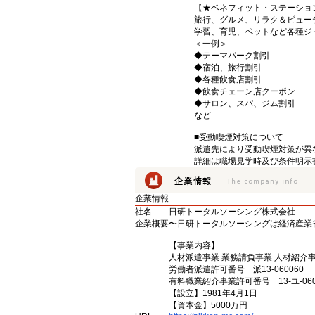
【★ベネフィット・ステーショ
旅行、グルメ、リラク＆ビュー
学習、育児、ペットなど各種ジ
＜一例＞
◆テーマパーク割引
◆宿泊、旅行割引
◆各種飲食店割引
◆飲食チェーン店クーポン
◆サロン、スパ、ジム割引
など
■受動喫煙対策について
派遣先により受動喫煙対策が異
詳細は職場見学時及び条件明示
企業情報
社名
日研トータルソーシング株式会社
企業概要
〜日研トータルソーシングは経済産業
【事業内容】
人材派遣事業 業務請負事業 人材紹介
労働者派遣許可番号 派13-060060
有料職業紹介事業許可番号 13-ユ-060
【設立】1981年4月1日
【資本金】5000万円