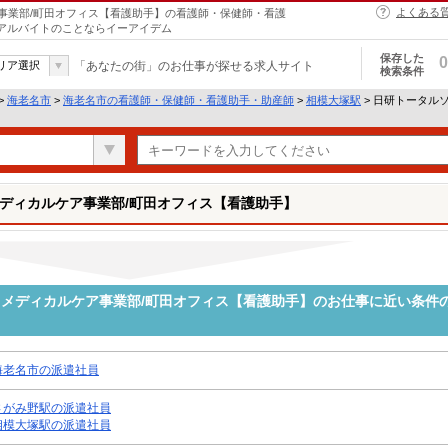
よくある
事業部/町田オフィス【看護助手】の看護師・保健師・看護
・アルバイトのことならイーアイデム
保存した
0
リア選択
「あなたの街」のお仕事が探せる求人サイト
検索条件
>
海老名市
>
海老名市の看護師・保健師・看護助手・助産師
>
相模大塚駅
> 日研トータル
ディカルケア事業部/町田オフィス【看護助手】
メディカルケア事業部/町田オフィス【看護助手】のお仕事に近い条件
海老名市の派遣社員
さがみ野駅の派遣社員
相模大塚駅の派遣社員