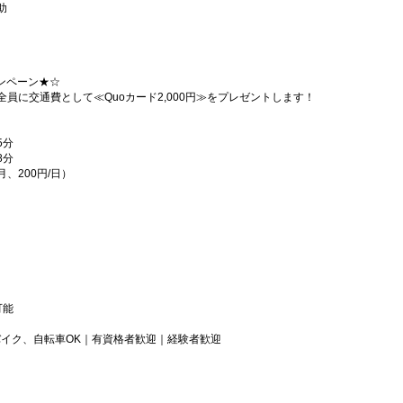
助
ンペーン★☆
員に交通費として≪Quoカード2,000円≫をプレゼントします！
5分
8分
月、200円/日）
可能
バイク、自転車OK｜有資格者歓迎｜経験者歓迎