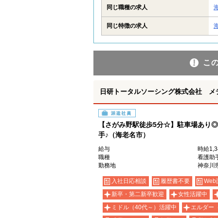
同じ職種の求人
同じ特徴の求人
こ
日研トータルソーシング株式会社 メ
派遣社員
【さがみ野駅徒歩5分☆】駐車場あり
手♪（海老名市）
給与
時給1,
職種
看護助
勤務地
神奈川
入社日応相談
履歴書不要
Web
新卒・第二新卒歓迎
女性活躍中
ミドル（40代～）活躍中
エルダー