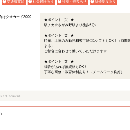
交通費支給
社会保険あり
社割・特典あり
研修制度あり
合はクオカード2000
★ポイント［1］★
駅チカ☆さがみ野駅より徒歩5分♪
★ポイント［2］★
時短、土日のみ勤務相談可能◎1シフトもOK！（時間
よる）
ご都合に合わせて働いていただけます☆
★ポイント［3］★
経験があれば無資格もOK！
丁寧な研修・教育体制あり！（チームワーク良好）
♪