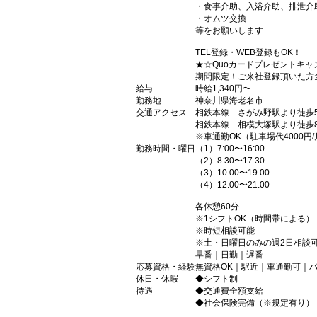
・食事介助、入浴介助、排泄介
・オムツ交換
等をお願いします
TEL登録・WEB登録もOK！
★☆Quoカードプレゼントキャ
期間限定！ご来社登録頂いた方全
給与
時給1,340円〜
勤務地
神奈川県海老名市
交通アクセス
相鉄本線 さがみ野駅より徒歩
相鉄本線 相模大塚駅より徒歩
※車通勤OK（駐車場代4000円/
勤務時間・曜日
（1）7:00〜16:00
（2）8:30〜17:30
（3）10:00〜19:00
（4）12:00〜21:00
各休憩60分
※1シフトOK（時間帯による）
※時短相談可能
※土・日曜日のみの週2日相談
早番｜日勤｜遅番
応募資格・経験
無資格OK｜駅近｜車通勤可｜
休日・休暇
◆シフト制
待遇
◆交通費全額支給
◆社会保険完備（※規定有り）