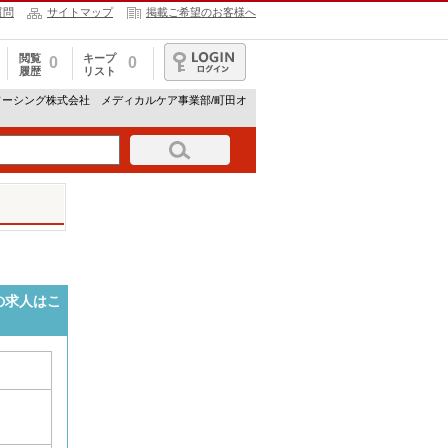
質問
サイトマップ
掲載ご希望のお客様へ
閲覧
キープ
0
0
履歴
リスト
ログイン
ソーシング株式会社 メディカルケア事業部/町田オ
の求人はこ