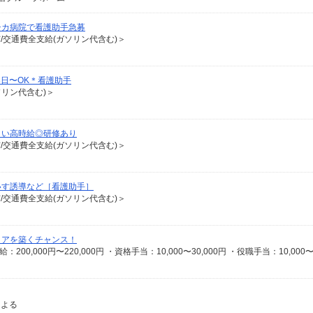
チカ病院で看護助手急募
有/交通費全支給(ガソリン代含む)＞
3日〜OK＊看護助手
ソリン代含む)＞
しい高時給◎研修あり
有/交通費全支給(ガソリン代含む)＞
いす誘導など［看護助手］
有/交通費全支給(ガソリン代含む)＞
リアを築くチャンス！
による