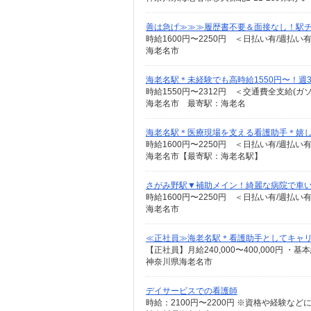
善は急げ≫≫≫履歴書不要＆面接なし！駅
時給1600円〜2250円 ＜日払い有/週払い
海老名市
海老名駅＊未経験でも高時給1550円〜！週
時給1550円〜2312円 ＜交通費全支給(ガ
海老名市 最寄駅：海老名
海老名駅＊医療現場を支える看護助手＊嬉
時給1600円〜2250円 ＜日払い有/週払い
海老名市【最寄駅：海老名駅】
さがみ野駅▼補助メイン！綺麗な病院で車
時給1600円〜2250円 ＜日払い有/週払い
海老名市
≪正社員≫海老名駅＊看護助手としてキャ
神奈川県海老名市
デイサービスでの看護師
時給：2100円〜2200円 ※資格や経験など