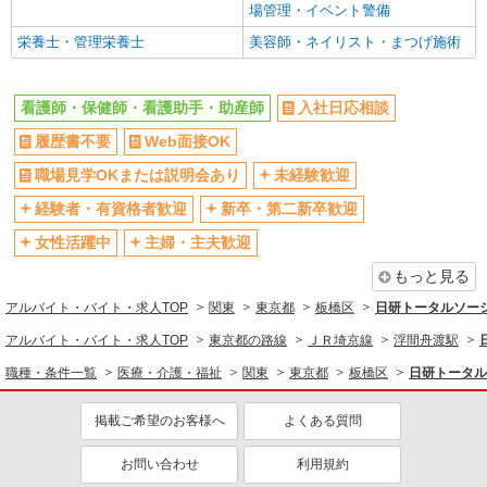
手当として別途支給 ・夜勤手当：10,000円/1回
場管理・イベント警備
（上記給与とは別に支給） 下記資格をお持ちの方
週払い
禁煙・分煙
アルバイト
パート
職業紹介
歓迎 ・認知症介護基礎研修 ・初任者研修 ・実務
栄養士・管理栄養士
美容師・ネイリスト・まつげ施術
株式会社トラストグロース 新宿本社 第3営業部
残業ほぼなし
転勤なし
者研修 ・介護福祉士 など
介護付き有料老人ホームでの看護師
登録制
交通費支給
時給：准看護師1644円〜/看護師1824円〜 ※資
看護師・保健師・看護助手・助産師
入社日応相談
社会保険あり
格や経験などによる
社割・特典あり
履歴書不要
Web面接OK
東京都板橋区
研修制度あり
職場見学OKまたは説明会あり
未経験歓迎
同じ職種から求人を探す
詳細を見る
キープ
経験者・有資格者歓迎
新卒・第二新卒歓迎
医療・介護・福祉
女性活躍中
主婦・主夫歓迎
派遣社員
看護師・保健師・看護助手・助産師
株式会社kotrio /●SW-H1-2100330
もっと見る
上板橋駅｜家庭と両立できる＊デイサービス看
同じ特徴から求人を探す
アルバイト・バイト・求人TOP
関東
東京都
板橋区
日研トータルソー
護師【夜勤なし】
未経験歓迎
ミドル（40代～）活躍中
アルバイト・バイト・求人TOP
時給2400円〜3000円 ＜日払い有/週払い有/交
東京都の路線
ＪＲ埼京線
浮間舟渡駅
通費全支給(ガソリン代含む)＞
交通費支給
社会保険あり
職種・条件一覧
医療・介護・福祉
関東
東京都
板橋区
日研トータル
板橋区≪最寄駅：上板橋≫
掲載ご希望のお客様へ
よくある質問
詳細を見る
キープ
お問い合わせ
利用規約
職業紹介