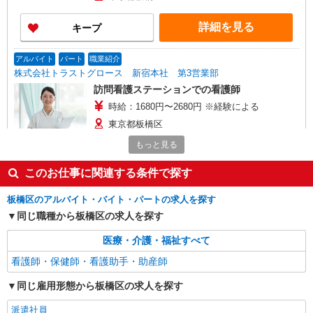
詳細を見る
キープ
アルバイト
パート
職業紹介
株式会社トラストグロース 新宿本社 第3営業部
訪問看護ステーションでの看護師
時給：1680円〜2680円 ※経験による
東京都板橋区
もっと見る
詳細を見る
キープ
このお仕事に関連する条件で探す
派遣社員
板橋区のアルバイト・バイト・パートの求人を探す
株式会社kotrio /●SW-H1-2098856
同じ職種から板橋区の求人を探す
上板橋駅＊サ高住＊シフト融通が利くため子育
て世代から大人気♪
医療・介護・福祉すべて
時給2400円〜3000円 ＜日払い有/週払い有/交
看護師・保健師・看護助手・助産師
通費全支給(ガソリン代含む)＞
板橋区≪最寄駅：上板橋≫
同じ雇用形態から板橋区の求人を探す
詳細を見る
派遣社員
キープ