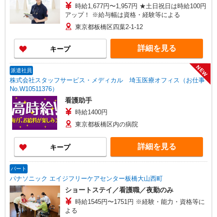
時給1,677円〜1,957円 ★土日祝日は時給100円
アップ！ ※給与幅は資格・経験等による
東京都板橋区四葉2-1-12
詳細を見る
キープ
NEW
派遣社員
株式会社スタッフサービス・メディカル 埼玉医療オフィス（お仕事
No.W10511376）
看護助手
時給1400円
東京都板橋区内の病院
詳細を見る
キープ
パート
パナソニック エイジフリーケアセンター板橋大山西町
ショートステイ／看護職／夜勤のみ
時給1545円〜1751円 ※経験・能力・資格等に
よる