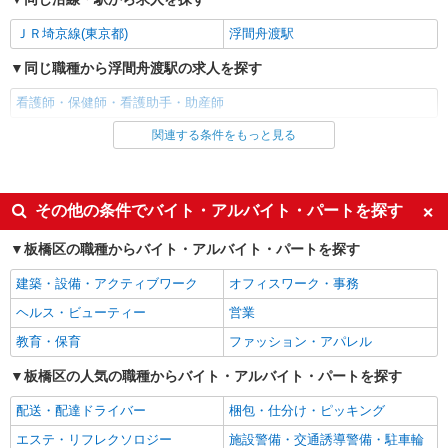
ＪＲ埼京線(東京都)
浮間舟渡駅
派遣社員
株式会社kotrio /●SW-H1-2100329
同じ職種から浮間舟渡駅の求人を探す
成増駅｜家庭と両立できる＊デイサービス看護
師【夜勤なし】
看護師・保健師・看護助手・助産師
時給2400円〜3000円 ＜日払い有/週払い有/交
関連する条件をもっと見る
同じ雇用形態から浮間舟渡駅の求人を探す
通費全支給(ガソリン代含む)＞
板橋区赤塚 ほか区内多数
派遣社員
同じ特徴から浮間舟渡駅の求人を探す
詳細を見る
キープ
その他の条件でバイト・アルバイト・パートを探す
入社日応相談
履歴書不要
板橋区の職種からバイト・アルバイト・パートを探す
職業紹介
Web面接OK
職場見学OKまたは説明会あり
株式会社kotrio /●SW-S-2080047
建築・設備・アクティブワーク
オフィスワーク・事務
西台駅＊病院の看護助手│残業ほぼなし！経験
未経験歓迎
経験者・有資格者歓迎
ヘルス・ビューティー
営業
不問・資格不問◎
新卒・第二新卒歓迎
女性活躍中
【正社員】月給240,000〜400,000円 ・基本
教育・保育
ファッション・アパレル
主婦・主夫歓迎
フリーター歓迎
給：200,000円〜220,000円 ・資格手当：10,000〜
板橋区の人気の職種からバイト・アルバイト・パートを探す
30,000円 ・役職手当：10,000〜70,000円 ・処遇改
東京都板橋区西台
学歴不問
ブランクOK
善手当：20,000〜60,000円（勤続年数、保有資格
配送・配達ドライバー
梱包・仕分け・ピッキング
により変動） ・固定残業手当：20,000円（10時
ミドル（40代～）活躍中
エルダー（50代～）活躍中
詳細を見る
キープ
間） ※固定残業時間を超過する場合には超過勤務
エステ・リフレクソロジー
施設警備・交通誘導警備・駐車輪
シニア（60代～）活躍中
昇給あり