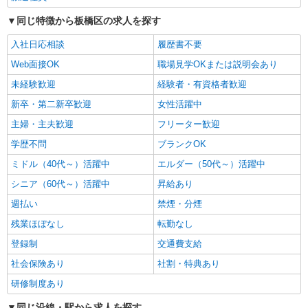
同じ特徴から板橋区の求人を探す
職業紹介
株式会社kotrio /●SW-S-2097558
入社日応相談
履歴書不要
≪正社員≫高島平駅＊看護助手としてキャリア
Web面接OK
職場見学OKまたは説明会あり
を築くチャンス！
未経験歓迎
経験者・有資格者歓迎
【正社員】月給240,000〜400,000円 ・基本
給：200,000円〜220,000円 ・資格手当：10,000〜
新卒・第二新卒歓迎
女性活躍中
30,000円 ・役職手当：10,000〜70,000円 ・処遇改
東京都板橋区
主婦・主夫歓迎
フリーター歓迎
善手当：20,000〜60,000円（勤続年数、保有資格
により変動） ・固定残業手当：20,000円（10時
学歴不問
ブランクOK
詳細を見る
キープ
間） ※固定残業時間を超過する場合には超過勤務
手当として別途支給 ・夜勤手当：10,000円/1回
ミドル（40代～）活躍中
エルダー（50代～）活躍中
（上記給与とは別に支給） 下記資格をお持ちの方
派遣社員
シニア（60代～）活躍中
昇給あり
歓迎 ・認知症介護基礎研修 ・初任者研修 ・実務
株式会社kotrio /●SW-H1-2100331
者研修 ・介護福祉士 など
週払い
禁煙・分煙
高島平駅｜家庭と両立できる＊デイサービス看
護師【夜勤なし】
残業ほぼなし
転勤なし
時給2400円〜3000円 ＜日払い有/週払い有/交
登録制
交通費支給
通費全支給(ガソリン代含む)＞
社会保険あり
社割・特典あり
板橋区
研修制度あり
詳細を見る
キープ
同じ沿線・駅から求人を探す