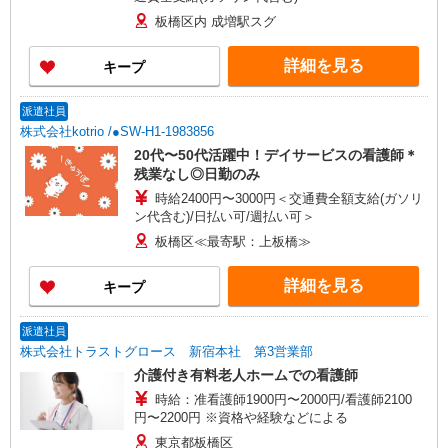
板橋区内 成増駅スグ
詳細を見る
キープ
派遣社員
株式会社kotrio /●SW-H1-1983856
20代〜50代活躍中！デイサービスの看護師＊
残業なし◎日勤のみ
時給2400円〜3000円＜交通費全額支給(ガソリ
ン代含む)/日払い可/週払い可＞
板橋区≪最寄駅：上板橋≫
詳細を見る
キープ
派遣社員
株式会社トラストグロース 新宿本社 第3営業部
介護付き有料老人ホームでの看護師
時給：准看護師1900円〜2000円/看護師2100
円〜2200円 ※資格や経験などによる
東京都板橋区