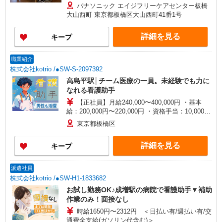
パナソニック エイジフリーケアセンター板橋
大山西町 東京都板橋区大山西町41番1号
詳細を見る
キープ
職業紹介
株式会社kotrio /●SW-S-2097392
高島平駅│チーム医療の一員。未経験でも力に
なれる看護助手
【正社員】月給240,000〜400,000円 ・基本
給：200,000円〜220,000円 ・資格手当：10,000〜
30,000円 ・役職手当：10,000〜70,000円 ・処遇改
東京都板橋区
善手当：20,000〜60,000円（勤続年数、保有資格
により変動） ・固定残業手当：20,000円（10時
詳細を見る
キープ
間） ※固定残業時間を超過する場合には超過勤務
手当として別途支給 ・夜勤手当：10,000円/1回
（上記給与とは別に支給） 下記資格をお持ちの方
派遣社員
歓迎 ・認知症介護基礎研修 ・初任者研修 ・実務
株式会社kotrio /●SW-H1-1833682
者研修 ・介護福祉士 など
お試し勤務OK♪成増駅の病院で看護助手▼補助
作業のみ！面接なし
時給1650円〜2312円 ＜日払い有/週払い有/交
通費全支給(ガソリン代含む)＞