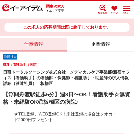
関東
の求人
▼エリア変更
この求人の応募期間は既に終了しております。
仕事情報
企業情報
派遣社員
職種：看護助手（病院）
日研トータルソーシング株式会社 メディカルケア事業部/新宿オフ
ィス【看護助手】の看護師・保健師・看護助手・助産師の求人情報
詳細（派遣社員） - 板橋区
【浮間舟渡駅徒歩5分】週3日〜OK！看護助手☆無資
格・未経験OK◎板橋区の病院♪
★TEL登録、WEB登録OK！来社登録の場合はクオカー
ド2000円プレゼント