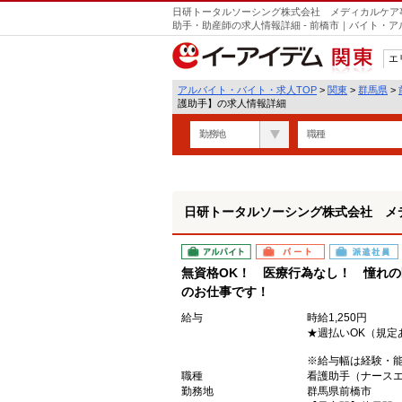
日研トータルソーシング株式会社 メディカルケア
助手・助産師の求人情報詳細 - 前橋市｜バイト・
エ
関東
アルバイト・バイト・求人TOP
>
関東
>
群馬県
>
護助手】の求人情報詳細
勤務地
職種
日研トータルソーシング株式会社 メ
アルバイト
パート
派遣社員
無資格OK！ 医療行為なし！ 憧れ
のお仕事です！
給与
時給1,250円
★週払いOK（規定
※給与幅は経験・
職種
看護助手（ナース
勤務地
群馬県前橋市