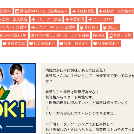
面接OK
職場見学OKまたは説明会あり
未経験歓迎
経験者・有資格者
主婦・主夫歓迎
フリーター歓迎
学歴不問
ブランクOK
（50代～）活躍中
シニア（60代～）活躍中
昇給あり
週払い
16時前退社OK
時間や曜日が選べる・シフト自由
深夜
禁煙・分煙
交通費支給
社会保険あり
社割・特典あり
研修制度あり
病院のお仕事に興味がある方は必見！
看護師さんのお手伝いとして、医療業界で働いてみま
か？
看護助手の業務は医療行為がなく、
無資格からスタート可能です。
「医療の世界に憧れていたけど資格は持っていなく
て・・・」
という方も安心してチャレンジできますよ。
〜日研トータルソーシングでお仕事探し〜
お仕事探しのときはもちろん、就業後にも万全のフォ