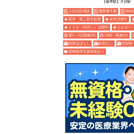
【最寄駅】片貝駅
入社日応相談
履歴書不要
Web
新卒・第二新卒歓迎
女性活躍中
ミドル（40代～）活躍中
エルダー
週2～3日勤務OK
10時～勤務OK
残業ほぼなし
転勤なし
登録制
資格取得支援制度あり