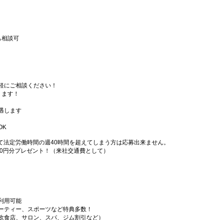
も相談可
軽にご相談ください！
ります！
遇します
OK
て法定労働時間の週40時間を超えてしまう方は応募出来ません。
000円分プレゼント！（来社交通費として）
利用可能
ーティー、スポーツなど特典多数！
飲食店、サロン、スパ、ジム割引など）