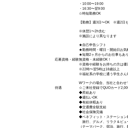
・10:00〜19:00
・16:30〜翌9:00
☆時短勤務OK
【勤務】週3日〜OK ※週2日
※休憩1〜2h含む
※施設により異なります
★自己申告シフト
★勤務時間・曜日・開始日お気
★短期2ヶ月からのお仕事もあ
応募資格・経験
無資格・未経験OK！
※資格や経験をお持ちの方は優
※22時〜翌5時は18歳以上
※福祉系の学校に通う学生さん
Wワークの場合、当社と合わせ
待遇
☆ご来社登録でQUOカード2,
◆昇給あり
◆週払いOK
◆有給休暇あり
◆交通費全額支給
◆社会保険完備
◆ベネフィット・ステーション
旅行、グルメ、リラク＆ビュ
（テーマパーク、宿泊、旅行、