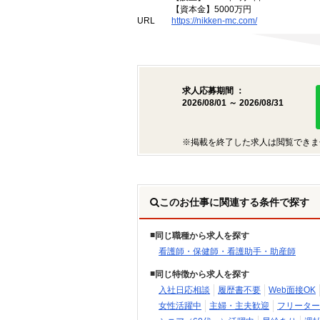
【資本金】5000万円
URL
https://nikken-mc.com/
求人応募期間 ：
2026/08/01 ～ 2026/08/31
※掲載を終了した求人は閲覧できま
このお仕事に関連する条件で探す
同じ職種から求人を探す
看護師・保健師・看護助手・助産師
同じ特徴から求人を探す
入社日応相談
履歴書不要
Web面接OK
女性活躍中
主婦・主夫歓迎
フリーター