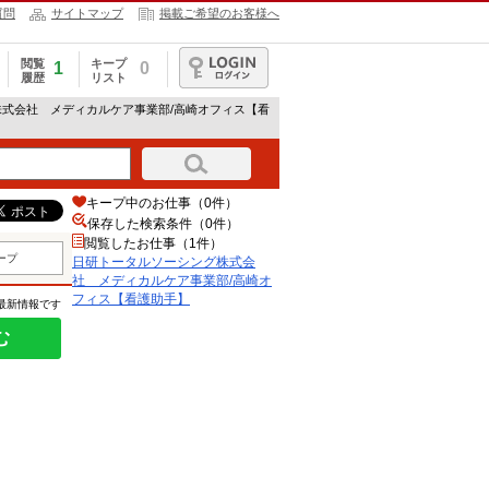
質問
サイトマップ
掲載ご希望のお客様へ
閲覧
キープ
1
0
履歴
リスト
ログイン
株式会社 メディカルケア事業部/高崎オフィス【看
キープ中のお仕事（0件）
保存した検索条件（
0
件）
閲覧したお仕事（1件）
ープ
日研トータルソーシング株式会
社 メディカルケア事業部/高崎オ
フィス【看護助手】
の最新情報です
む