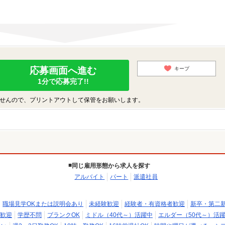
応募画面へ進む
キープ
1分で応募完了!!
せんので、プリントアウトして保管をお願いします。
同じ雇用形態から求人を探す
アルバイト
パート
派遣社員
職場見学OKまたは説明会あり
未経験歓迎
経験者・有資格者歓迎
新卒・第二
歓迎
学歴不問
ブランクOK
ミドル（40代～）活躍中
エルダー（50代～）活