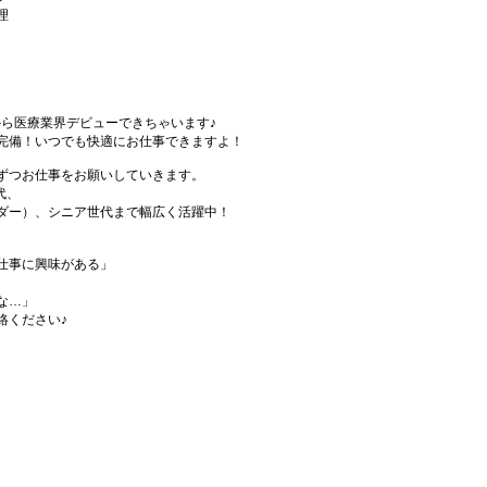
理
から医療業界デビューできちゃいます♪
完備！いつでも快適にお仕事できますよ！
ずつお仕事をお願いしていきます。
代、
ダー）、シニア世代まで幅広く活躍中！
仕事に興味がある」
な…」
絡ください♪