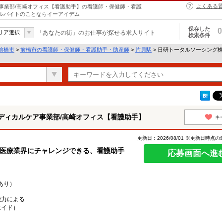
よくある
事業部/高崎オフィス【看護助手】の看護師・保健師・看護
アルバイトのことならイーアイデム
保存した
0
リア選択
「あなたの街」のお仕事が探せる求人サイト
検索条件
前橋市
>
前橋市の看護師・保健師・看護助手・助産師
>
片貝駅
> 日研トータルソーシング
ディカルケア事業部/高崎オフィス【看護助手】
キ
更新日：2026/08/01 ※更新日時点
の医療業界にチャレンジできる、看護助手
応募画面へ進
あり）
能力による
エイド）