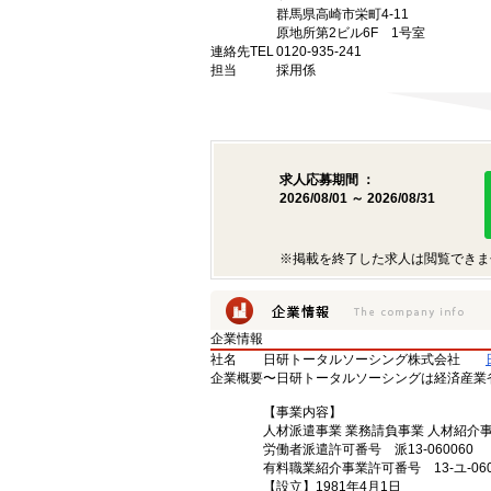
群馬県高崎市栄町4-11
原地所第2ビル6F 1号室
連絡先TEL
0120-935-241
担当
採用係
求人応募期間 ：
2026/08/01 ～ 2026/08/31
※掲載を終了した求人は閲覧できま
企業情報
社名
日研トータルソーシング株式会社
企業概要
〜日研トータルソーシングは経済産業
【事業内容】
人材派遣事業 業務請負事業 人材紹介
労働者派遣許可番号 派13-060060
有料職業紹介事業許可番号 13-ユ-060
【設立】1981年4月1日