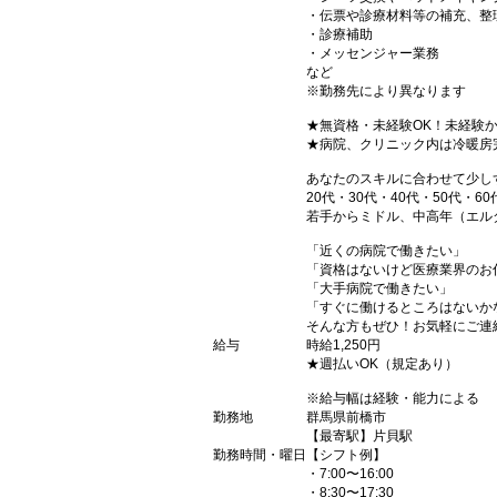
・伝票や診療材料等の補充、整
・診療補助
・メッセンジャー業務
など
※勤務先により異なります
★無資格・未経験OK！未経験
★病院、クリニック内は冷暖房
あなたのスキルに合わせて少し
20代・30代・40代・50代・60
若手からミドル、中高年（エル
「近くの病院で働きたい」
「資格はないけど医療業界のお
「大手病院で働きたい」
「すぐに働けるところはないか
そんな方もぜひ！お気軽にご連
給与
時給1,250円
★週払いOK（規定あり）
※給与幅は経験・能力による
勤務地
群馬県前橋市
【最寄駅】片貝駅
勤務時間・曜日
【シフト例】
・7:00〜16:00
・8:30〜17:30