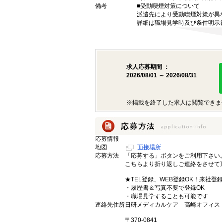
備考
■受動喫煙対策について
派遣先により受動喫煙対策が異
詳細は職場見学時及び条件明示
求人応募期間 ：
2026/08/01 ～ 2026/08/31
※掲載を終了した求人は閲覧できま
応募情報
地図
面接場所
応募方法
「応募する」ボタンをご利用下さい
こちらより折り返しご連絡をさせて
★TEL登録、WEB登録OK！来社登
・履歴書＆写真不要で登録OK
・職場見学することも可能です
連絡先住所
日研メディカルケア 高崎オフィス
〒370-0841