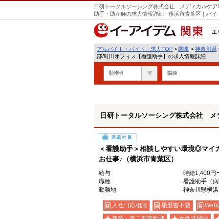
日研トータルソーシング株式会社 メディカルケア
助手・助産師の求人情報詳細 - 横浜市青葉区｜バ
エ
関東
アルバイト・バイト・求人TOP
>
関東
>
神奈川県
部/町田オフィス【看護助手】の求人情報詳細
勤務地
職種
日研トータルソーシング株式会社 メ
派遣社員
＜看護助手＞相談しやすい環境◎マイ
お仕事♪（横浜市青葉区）
給与
時給1,400円
職種
看護助手（病
勤務地
神奈川県横浜
入社日応相談
履歴書不要
Web
新卒・第二新卒歓迎
女性活躍中