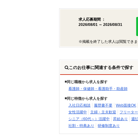
求人応募期間 ：
2026/08/01 ～ 2026/08/31
※掲載を終了した求人は閲覧できま
このお仕事に関連する条件で探す
同じ職種から求人を探す
看護師・保健師・看護助手・助産師
同じ特徴から求人を探す
入社日応相談
履歴書不要
Web面接OK
女性活躍中
主婦・主夫歓迎
フリーター
シニア（60代～）活躍中
昇給あり
週
社割・特典あり
研修制度あり