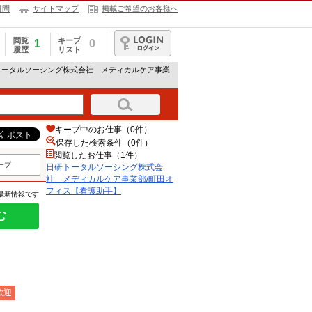
質問
サイトマップ
掲載ご希望のお客様へ
閲覧
キープ
1
0
履歴
リスト
ログイン
トータルソーシング株式会社 メディカルケア事業
キープ中のお仕事（0件）
保存した検索条件（
0
件）
閲覧したお仕事（1件）
ープ
日研トータルソーシング株式会
社 メディカルケア事業部/町田オ
フィス【看護助手】
の最新情報です
む
歓迎