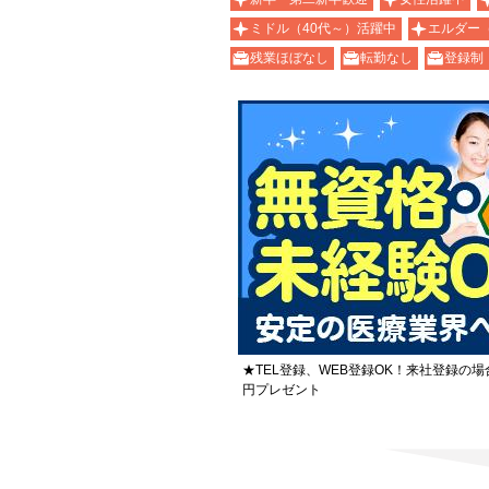
ミドル（40代～）活躍中
エルダー
残業ほぼなし
転勤なし
登録制
★TEL登録、WEB登録OK！来社登録の場
円プレゼント