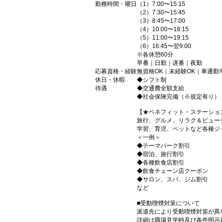
勤務時間・曜日
（1）7:00〜15:15
（2）7:30〜15:45
（3）8:45〜17:00
（4）10:00〜18:15
（5）11:00〜19:15
（6）16:45〜翌9:00
※各休憩60分
早番｜日勤｜遅番｜夜勤
応募資格・経験
無資格OK｜未経験OK｜車通勤
休日・休暇
◆シフト制
待遇
◆交通費全額支給
◆社会保険完備（※規定有り）
【★ベネフィット・ステーショ
旅行、グルメ、リラク＆ビュー
学習、育児、ペットなど各種ジ
＜一例＞
◆テーマパーク割引
◆宿泊、旅行割引
◆各種飲食店割引
◆飲食チェーン店クーポン
◆サロン、スパ、ジム割引
など
■受動喫煙対策について
派遣先により受動喫煙対策が異
詳細は職場見学時及び条件明示