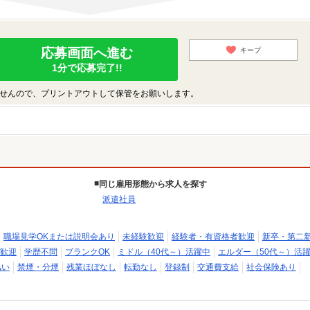
応募画面へ進む
キープ
1分で応募完了!!
せんので、プリントアウトして保管をお願いします。
同じ雇用形態から求人を探す
派遣社員
職場見学OKまたは説明会あり
未経験歓迎
経験者・有資格者歓迎
新卒・第二
歓迎
学歴不問
ブランクOK
ミドル（40代～）活躍中
エルダー（50代～）活
払い
禁煙・分煙
残業ほぼなし
転勤なし
登録制
交通費支給
社会保険あり