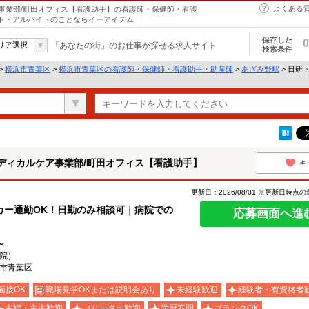
よくある
事業部/町田オフィス【看護助手】の看護師・保健師・看護
イト・アルバイトのことならイーアイデム
保存した
0
リア選択
「あなたの街」のお仕事が探せる求人サイト
検索条件
>
横浜市青葉区
>
横浜市青葉区の看護師・保健師・看護助手・助産師
>
あざみ野駅
> 日研
ディカルケア事業部/町田オフィス【看護助手】
キ
更新日：2026/08/01 ※更新日時点
カー通勤OK！日勤のみ相談可｜病院での
応募画面へ進
〜
院）
市青葉区
面接OK
職場見学OKまたは説明会あり
未経験歓迎
経験者・有資格者
主婦・主夫歓迎
フリーター歓迎
学歴不問
ブランクOK