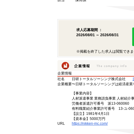
担当
採用係
求人応募期間 ：
2026/08/01 ～ 2026/08/31
※掲載を終了した求人は閲覧できま
企業情報
社名
日研トータルソーシング株式会社
企業概要
〜日研トータルソーシングは経済産業
【事業内容】
人材派遣事業 業務請負事業 人材紹介
労働者派遣許可番号 派13-060060
有料職業紹介事業許可番号 13-ユ-060
【設立】1981年4月1日
【資本金】5000万円
URL
https://nikken-mc.com/