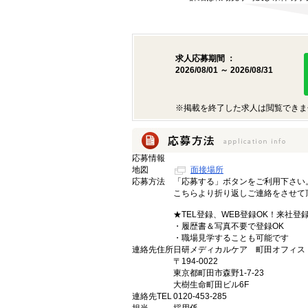
求人応募期間 ：
2026/08/01 ～ 2026/08/31
※掲載を終了した求人は閲覧できま
応募情報
地図
面接場所
応募方法
「応募する」ボタンをご利用下さい
こちらより折り返しご連絡をさせて
★TEL登録、WEB登録OK！来社登
・履歴書＆写真不要で登録OK
・職場見学することも可能です
連絡先住所
日研メディカルケア 町田オフィス
〒194-0022
東京都町田市森野1-7-23
大樹生命町田ビル6F
連絡先TEL
0120-453-285