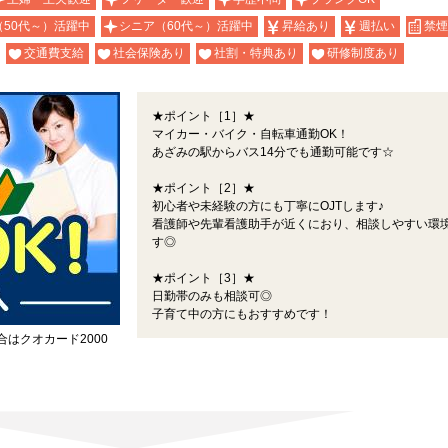
（50代～）活躍中
シニア（60代～）活躍中
昇給あり
週払い
禁煙
交通費支給
社会保険あり
社割・特典あり
研修制度あり
★ポイント［1］★
マイカー・バイク・自転車通勤OK！
あざみの駅からバス14分でも通勤可能です☆
★ポイント［2］★
初心者や未経験の方にも丁寧にOJTします♪
看護師や先輩看護助手が近くにおり、相談しやすい環
す◎
★ポイント［3］★
日勤帯のみも相談可◎
子育て中の方にもおすすめです！
合はクオカード2000