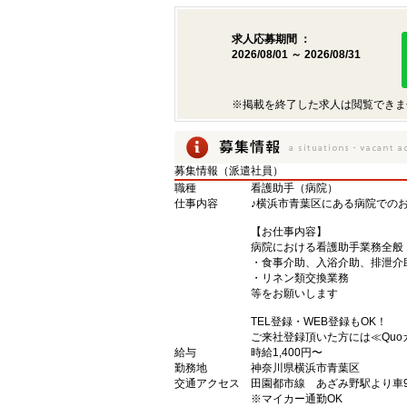
求人応募期間 ：
2026/08/01 ～ 2026/08/31
※掲載を終了した求人は閲覧できま
募集情報（派遣社員）
職種
看護助手（病院）
仕事内容
♪横浜市青葉区にある病院でのお
【お仕事内容】
病院における看護助手業務全般
・食事介助、入浴介助、排泄介
・リネン類交換業務
等をお願いします
TEL登録・WEB登録もOK！
ご来社登録頂いた方には≪Quo
給与
時給1,400円〜
勤務地
神奈川県横浜市青葉区
交通アクセス
田園都市線 あざみ野駅より車
※マイカー通勤OK