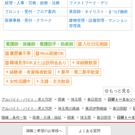
経理・人事・労務・総務・法務
ファストフード・デリ
シニア（60代～）活躍中
昇給あり
詳細を見る
キープ
フロント・受付・フロア案内
美容師・ネイリスト・まつげ施術
週払い
禁煙・分煙
医療事務・受付・クラーク
建物管理・設備管理・マンション
アルバイト
パート
職業紹介
残業ほぼなし
転勤なし
管理員
株式会社トラストグロース 新宿本社 第3営業部
登録制
交通費支給
介護老人保健施設での夜専看護師
社会保険あり
社割・特典あり
看護師・保健師・看護助手・助産師
入社日応相談
1夜勤：35000円
研修制度あり
埼玉県春日部市
履歴書不要
Web面接OK
同じ職種から求人を探す
職場見学OKまたは説明会あり
未経験歓迎
詳細を見る
キープ
経験者・有資格者歓迎
医療・介護・福祉
新卒・第二新卒歓迎
派遣社員
看護師・保健師・看護助手・助産師
女性活躍中
主婦・主夫歓迎
株式会社kotrio /●SI-H-2024382
もっと見る
同じ特徴から求人を探す
＜春日部駅＞元気も、プライベートも諦めない
＊週3〜OK/看護助手
アルバイト・バイト・求人TOP
関東
埼玉県
春日部市
日研トータルソ
未経験歓迎
ミドル（40代～）活躍中
時給1600円〜2250円 ＜日払い有/週払い有/交
アルバイト・バイト・求人TOP
埼玉県の路線
東武伊勢崎線
春日部駅
交通費支給
社会保険あり
通費全支給(ガソリン代含む)＞
職種・条件一覧
医療・介護・福祉
関東
埼玉県
春日部市
日研トータ
春日部市内
掲載ご希望のお客様へ
よくある質問
詳細を見る
キープ