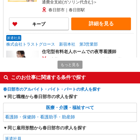
通費全支給(ガソリン代含む)＞
春日部市｜春日部駅
詳細を見る
キープ
派遣社員
株式会社トラストグロース 新宿本社 第3営業部
住宅型有料老人ホームでの夜専看護師
1夜勤：40250円〜42000円 ※資格や経験など
による
もっと見る
埼玉県春日部市
このお仕事に関連する条件で探す
詳細を見る
キープ
春日部市のアルバイト・バイト・パートの求人を探す
同じ職種から春日部市の求人を探す
派遣社員
株式会社kotrio /●SI-H-2074902
医療・介護・福祉すべて
春日部駅のサ高住＊シフト融通が利くため子育
看護師・保健師・看護助手・助産師
て世代から大人気♪
同じ雇用形態から春日部市の求人を探す
時給2400円〜3000円 ＜日払い有/週払い有/交
通費全支給(ガソリン代含む)＞
派遣社員