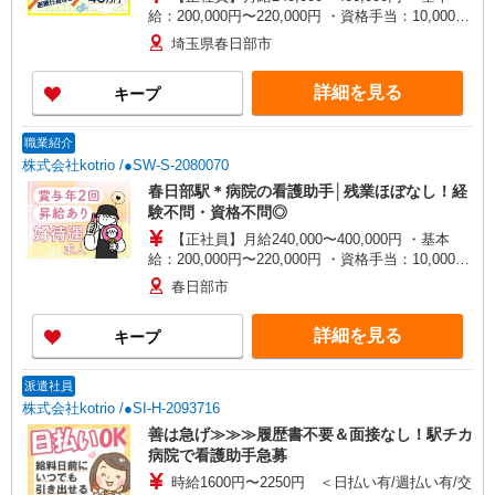
給：200,000円〜220,000円 ・資格手当：10,000〜
30,000円 ・役職手当：10,000〜70,000円 ・処遇改
埼玉県春日部市
善手当：20,000〜60,000円（勤続年数、保有資格
により変動） ・固定残業手当：20,000円（10時
詳細を見る
キープ
間） ※固定残業時間を超過する場合には超過勤務
手当として別途支給 ・夜勤手当：10,000円/1回
（上記給与とは別に支給） 下記資格をお持ちの方
職業紹介
歓迎 ・認知症介護基礎研修 ・初任者研修 ・実務
株式会社kotrio /●SW-S-2080070
者研修 ・介護福祉士 など
春日部駅＊病院の看護助手│残業ほぼなし！経
験不問・資格不問◎
【正社員】月給240,000〜400,000円 ・基本
給：200,000円〜220,000円 ・資格手当：10,000〜
30,000円 ・役職手当：10,000〜70,000円 ・処遇改
春日部市
善手当：20,000〜60,000円（勤続年数、保有資格
により変動） ・固定残業手当：20,000円（10時
詳細を見る
キープ
間） ※固定残業時間を超過する場合には超過勤務
手当として別途支給 ・夜勤手当：10,000円/1回
（上記給与とは別に支給） 下記資格をお持ちの方
派遣社員
歓迎 ・認知症介護基礎研修 ・初任者研修 ・実務
株式会社kotrio /●SI-H-2093716
者研修 ・介護福祉士 など
善は急げ≫≫≫履歴書不要＆面接なし！駅チカ
病院で看護助手急募
時給1600円〜2250円 ＜日払い有/週払い有/交