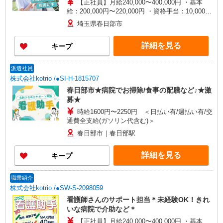
【正社員】月給240,000〜400,000円 ・基本
給：200,000円〜220,000円 ・資格手当：10,000〜
30,000円 ・役職手当：10,000〜70,000円 ・処遇改
埼玉県春日部市
善手当：20,000〜60,000円（勤続年数、保有資格
により変動） ・固定残業手当：20,000円（10時
詳細を見る
キープ
間） ※固定残業時間を超過する場合には超過勤務
手当として別途支給 ・夜勤手当：10,000円/1回
（上記給与とは別に支給） 下記資格をお持ちの方
派遣社員
歓迎 ・認知症介護基礎研修 ・初任者研修 ・実務
株式会社kotrio /●SI-H-1815707
者研修 ・介護福祉士 など
春日部市★病院でお掃除/食事の配膳など♪★激
募★
時給1600円〜2250円 ＜日払い有/週払い有/交
通費全支給(ガソリン代含む)＞
春日部市｜春日部駅
詳細を見る
キープ
職業紹介
株式会社kotrio /●SW-S-2098059
看護師さんのサポート担当＊未経験OK！きれ
いな病院で介助など＊
【正社員】月給240,000〜400,000円 ・基本