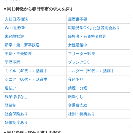
春日部市｜春日部駅
同じ特徴から春日部市の求人を探す
詳細を見る
キープ
入社日応相談
履歴書不要
Web面接OK
職場見学OKまたは説明会あり
派遣社員
株式会社kotrio /●SI-H-2076261
未経験歓迎
経験者・有資格者歓迎
≪春日部駅≫16時帰宅もOK♪病院で補助だけ
新卒・第二新卒歓迎
女性活躍中
のまったり作業
主婦・主夫歓迎
フリーター歓迎
時給1600円〜2250円 ＜日払い有/週払い有/交
通費全支給(ガソリン代含む)＞
学歴不問
ブランクOK
春日部市内
ミドル（40代～）活躍中
エルダー（50代～）活躍中
シニア（60代～）活躍中
昇給あり
詳細を見る
キープ
週払い
禁煙・分煙
派遣社員
残業ほぼなし
転勤なし
株式会社kotrio /●SI-H-2076191
登録制
交通費支給
春日部駅＊看護助手(資格経験不問)募集♪食事
配膳などの補助業務
社会保険あり
社割・特典あり
時給1600円〜2250円 ＜日払い有/週払い有/交
研修制度あり
通費全支給(ガソリン代含む)＞
春日部市｜春日部駅
同じ沿線・駅から求人を探す