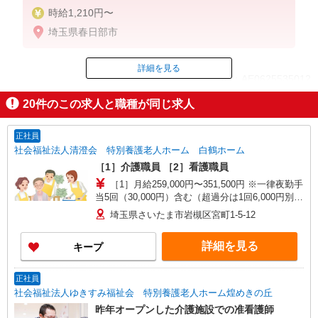
時給1,210円〜
埼玉県春日部市
詳細を見る
ID：AE0625535012
20
件のこの求人と職種が同じ求人
掲載期間終了
正社員
社会福祉法人清澄会 特別養護老人ホーム 白鶴ホーム
［1］介護職員 ［2］看護職員
［1］月給259,000円〜351,500円 ※一律夜勤手
当5回（30,000円）含む（超過分は1回6,000円別途
支給） ※下記一律処遇支援手当含む ■10年以上介
埼玉県さいたま市岩槻区宮町1-5-12
護経験のある介護福祉士 月額74,500円 ■その他
の方 月額61,000円 ［2］月給267,250円〜
詳細を見る
キープ
281,250円 ※一律処遇支援手当24,250円・職務手
当（オンコール）含む ※別途、資格手当等あり ※
給与幅は、資格・経験による
正社員
社会福祉法人ゆきすみ福祉会 特別養護老人ホーム煌めきの丘
昨年オープンした介護施設での准看護師