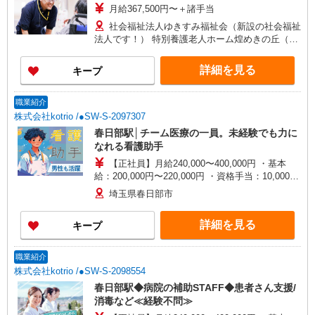
月給367,500円〜＋諸手当
社会福祉法人ゆきすみ福祉会（新設の社会福祉
法人です！） 特別養護老人ホーム煌めきの丘（き
らめきのおか） 埼玉県春日部市永沼1208-1
詳細を見る
キープ
職業紹介
株式会社kotrio /●SW-S-2097307
春日部駅│チーム医療の一員。未経験でも力に
なれる看護助手
【正社員】月給240,000〜400,000円 ・基本
給：200,000円〜220,000円 ・資格手当：10,000〜
30,000円 ・役職手当：10,000〜70,000円 ・処遇改
埼玉県春日部市
善手当：20,000〜60,000円（勤続年数、保有資格
により変動） ・固定残業手当：20,000円（10時
詳細を見る
キープ
間） ※固定残業時間を超過する場合には超過勤務
手当として別途支給 ・夜勤手当：10,000円/1回
（上記給与とは別に支給） 下記資格をお持ちの方
職業紹介
歓迎 ・認知症介護基礎研修 ・初任者研修 ・実務
株式会社kotrio /●SW-S-2098554
者研修 ・介護福祉士 など
春日部駅◆病院の補助STAFF◆患者さん支援/
消毒など≪経験不問≫