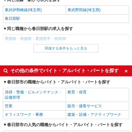
東武伊勢崎線(埼玉県)
東武野田線(埼玉県)
詳細を見る
キープ
春日部駅
職業紹介
同じ職種から春日部駅の求人を探す
株式会社kotrio /●SW-S-2097472
≪正社員≫春日部駅＊看護助手としてキャリア
看護師・保健師・看護助手・助産師
を築くチャンス！
関連する条件をもっと見る
同じ雇用形態から春日部駅の求人を探す
【正社員】月給240,000〜400,000円 ・基本
給：200,000円〜220,000円 ・資格手当：10,000〜
派遣社員
30,000円 ・役職手当：10,000〜70,000円 ・処遇改
埼玉県春日部市
善手当：20,000〜60,000円（勤続年数、保有資格
同じ特徴から春日部駅の求人を探す
その他の条件でバイト・アルバイト・パートを探す
により変動） ・固定残業手当：20,000円（10時
詳細を見る
キープ
間） ※固定残業時間を超過する場合には超過勤務
入社日応相談
履歴書不要
春日部市の職種からバイト・アルバイト・パートを探す
手当として別途支給 ・夜勤手当：10,000円/1回
Web面接OK
職場見学OKまたは説明会あり
（上記給与とは別に支給） 下記資格をお持ちの方
派遣社員
清掃・警備・ビルメンテナンス・
教育・保育
歓迎 ・認知症介護基礎研修 ・初任者研修 ・実務
株式会社kotrio /●SI-H-2101945
未経験歓迎
経験者・有資格者歓迎
設備管理
者研修 ・介護福祉士 など
【職場環境◎】よすぎて全私が泣いた≫看護助
新卒・第二新卒歓迎
女性活躍中
営業
販売・接客サービス
手募集♪未経験OK！
主婦・主夫歓迎
フリーター歓迎
オフィスワーク・事務
建築・設備・アクティブワーク
時給1600円〜2250円 ＜日払い有/週払い有/交
通費全支給(ガソリン代含む)＞
学歴不問
ブランクOK
春日部市の人気の職種からバイト・アルバイト・パートを探す
春日部市｜春日部駅
ミドル（40代～）活躍中
エルダー（50代～）活躍中