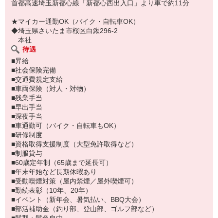
首都高速埼玉新都心線「新都心西出入口」より車で約11分
・車両管理
・安全確認
★マイカー通勤OK（バイク・自転車OK）
・洗車
◆埼玉県さいたま市桜区白鍬296-2
・積込補助
本社
待遇
■研修について
■昇給
・ベテランドライバー同行
■社会保険完備
・ルート習得
■交通費規定支給
・積み降ろし方法習得
■車両保険（対人・対物）
・原料知識習得
■残業手当
・チーム運行でサポート
■早出手当
・無理な配車は行わない
■深夜手当
■車通勤可（バイク・自転車もOK）
■研修制度
■資格取得支援制度（大型免許取得など）
■制服貸与
■60歳定年制（65歳まで延長可）
■年末年始など長期休暇あり
■受動喫煙対策（屋内禁煙／屋外喫煙可）
■勤続表彰（10年、20年）
■イベント（新年会、暑気払い、BBQ大会）
■部活補助金（釣り部、登山部、ゴルフ部など）