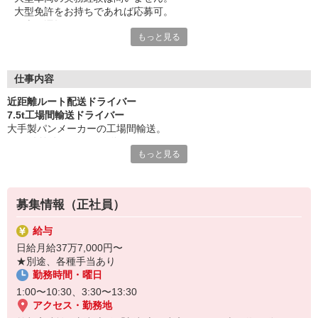
大型免許をお持ちであれば応募可。
・車の運転が好き
もっと見る
・安定企業で長く働きたい
そんな方の希望が叶う環境が整っています。
お気軽にご応募ください。
仕事内容
▼キャリアアップ可能
近距離ルート配送ドライバー
将来的な中核ドライバー候補の募集です。
7.5t工場間輸送ドライバー
長期勤務でスキルをしっかり磨いていけます。
大手製パンメーカーの工場間輸送。
1日2件前後のルート配送。
▼ポイント
もっと見る
荷物は原料や包材。
・大手製パンメーカー案件！需要安定◎
積みおろしは、パレット積み＋バラおろし。
・安全装備完備！専用車制度で安心＋快適なワークライフ◎
・社長との距離が近い職場で風通し良好◎
▼業務に関する詳細など
・接客要素なしで運転に集中できる◎
募集情報（正社員）
・運転車両は7.5tトラック
・輸送する商品は原料や包材
給与
・1日2件前後
日給月給37万7,000円〜
・工場間の定期ルート配送
★別途、各種手当あり
・運転時間が長め
勤務時間・曜日
・パレット積み
・一部バラ降ろしあり
1:00〜10:30、3:30〜13:30
アクセス・勤務地
■その他お願いする可能性がある業務