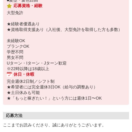
■髪型・髪色自由
応募資格・経験
大型免許
★経験者優遇あり
★資格取得支援あり（入社後、大型免許を取得した方も多数）
未経験OK
ブランクOK
学歴不問
男女不問
Uターン・Iターン・Jターン歓迎
※22時以降は18歳以上
休日・休暇
完全週休2日制／シフト制
★希望者には完全週休3日OK（給与の調整あり）
★土日休みも可能
★「もっと稼ぎたい！」という方には週休1日〜OK
応募方法
ここまでお読みくださり、誠にありがとうございます。