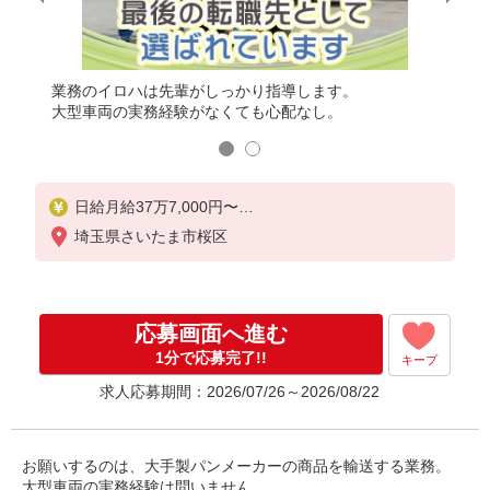
。
業務のイロハは先輩がしっかり指導します。
勤務時
です。
大型車両の実務経験がなくても心配なし。
運転時
日給月給37万7,000円〜
★別途、各種手当あり
埼玉県さいたま市桜区
応募画面へ進む
1分で応募完了!!
キープ
求人応募期間：2026/07/26～2026/08/22
お願いするのは、大手製パンメーカーの商品を輸送する業務。
大型車両の実務経験は問いません。