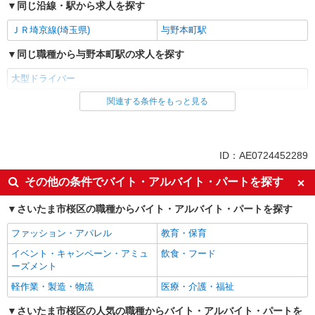
同じ沿線・駅から求人を探す
ＪＲ埼京線(埼玉県)
与野本町駅
同じ職種から与野本町駅の求人を探す
大型ドライバー
関連する条件をもっと見る
同じ雇用形態から与野本町駅の求人を探す
正社員
同じ特徴から与野本町駅の求人を探す
ID：AE0724452289
入社日応相談
未経験歓迎
その他の条件でバイト・アルバイト・パートを探す
経験者・有資格者歓迎
女性活躍中
さいたま市桜区の職種からバイト・アルバイト・パートを探す
主婦・主夫歓迎
学歴不問
ファッション・アパレル
教育・保育
ブランクOK
昇給あり
イベント・キャンペーン・アミュ
飲食・フード
完全週休2日制
年間休日120日以上
ーズメント
土日祝休み
髪型・髪色自由
軽作業・製造・物流
医療・介護・福祉
ネイルOK
ピアスOK
さいたま市桜区の人気の職種からバイト・アルバイト・パートを