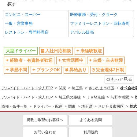
禁煙・分煙
車通勤OK
探す
バイク通勤OK
自転車通勤OK
コンビニ・スーパー
医療事務・受付・クラーク
残業ほぼなし
副業・WワークOK
一般・営業事務
ファミリーレストラン・回転寿司
交通費支給
各種手当（家族・役職・インセン
レストラン・専門料理店
アパレル販売
ティブなど）あり
制服貸与
研修制度あり
大型ドライバー
入社日応相談
未経験歓迎
資格取得支援制度あり
経験者・有資格者歓迎
女性活躍中
主婦・主夫歓迎
同じ職種から求人を探す
学歴不問
ブランクOK
昇給あり
完全週休2日制
ドライバー・配達
もっと見る
同じ特徴から求人を探す
アルバイト・バイト・求人TOP
関東
埼玉県
さいたま市桜区
株式会社
未経験歓迎
土日祝休み
アルバイト・バイト・求人TOP
埼玉県の路線
ＪＲ埼京線
与野本町駅
車通勤OK
副業・WワークOK
職種・条件一覧
ドライバー・配達
関東
埼玉県
さいたま市桜区
株式
交通費支給
掲載ご希望のお客様へ
よくある質問
お問い合わせ
利用規約