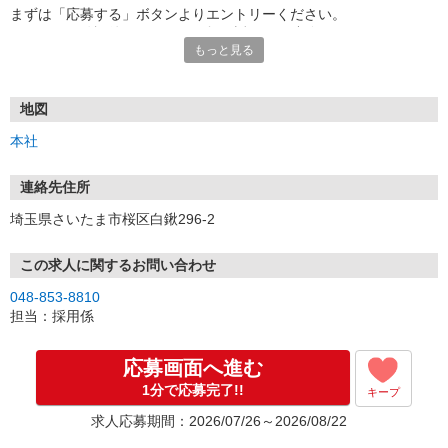
まずは「応募する」ボタンよりエントリーください。
エントリー確認後、こちらより折り返しのご連絡をさせて頂きま
もっと見る
す。
＜お電話の場合＞
お電話でのご応募・お問合せもお待ちしております。
地図
仕事や待遇のこと等、気になる点やご質問がございましたらお気軽
本社
にどうぞ。
★勤務開始日の相談OK
連絡先住所
★面接時の履歴書は不要です。
埼玉県さいたま市桜区白鍬296-2
この求人に関するお問い合わせ
048-853-8810
担当：採用係
応募画面へ進む
1分で応募完了!!
キープ
求人応募期間：2026/07/26～2026/08/22