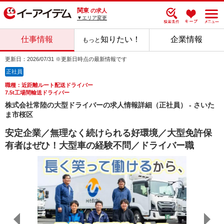
関東
の求人
▼エリア変更
仕事情報
知りたい！
企業情報
もっと
更新日：2026/07/31 ※更新日時点の最新情報です
正社員
職種：近距離ルート配送ドライバー
7.5t工場間輸送ドライバー
株式会社常陸の大型ドライバーの求人情報詳細（正社員） - さいた
ま市桜区
安定企業／無理なく続けられる好環境／大型免許保
有者はぜひ！大型車の経験不問／ドライバー職