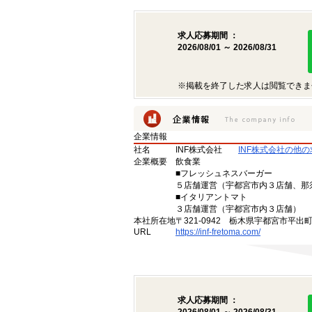
求人応募期間 ：
2026/08/01 ～ 2026/08/31
※掲載を終了した求人は閲覧できま
企業情報
社名
INF株式会社
INF株式会社の他
企業概要
飲食業
■フレッシュネスバーガー
５店舗運営（宇都宮市内３店舗、那
■イタリアントマト
３店舗運営（宇都宮市内３店舗）
本社所在地
〒321-0942 栃木県宇都宮市平出町
URL
https://inf-fretoma.com/
求人応募期間 ：