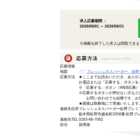
求人応募期間 ：
2026/08/01 ～ 2026/08/31
※掲載を終了した求人は閲覧できま
応募情報
地図
フレッシュネスバーガー 佐野
応募方法
★ここまでお読みいただき、ありが
お電話または「応募する」ボタンを
※「応募する」ボタン（WEB応募）
※応募するボタンが押せない方など
お問い合わせでも結構です。お気
★面接は勤務地にて実施いたします
連絡先住所
フレッシュネスバーガー佐野プレミ
栃木県佐野市越名町2058番 佐野プ
連絡先TEL
0283-86-7062
担当
採用係