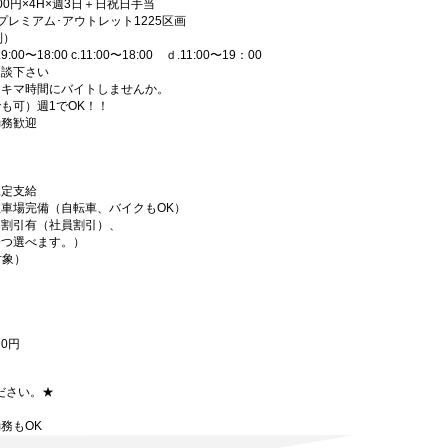
00円×4H×週3日＋日祝日手当
プレミアム･アウトレット1225区画
制）
00〜18:00 c.11:00〜18:00 ｄ.11:00〜19：00
相談下さい
スキマ時間にバイトしませんか。
も可）週1でOK！！
勤務歓迎
規定支給
車場完備（自転車、バイクもOK）
ト割引有（社員割引）、
一つ選べます。）
対象）
70円
ださい。★
務もOK