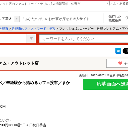
よくある
ット店のファストフード・デリの求人情報詳細 - 佐野市｜
保存した
0
リア選択
「あなたの街」のお仕事が探せる求人サイト
検索条件
佐野市
>
佐野市のファストフード・デリ
> フレッシュネスバーガー 佐野プレミアム・ア
アム・アウトレット店
キ
更新日：2026/08/01 ※更新日時点
K／未経験から始めるカフェ接客／まか
応募画面へ進
70円
たい方）
200円×8H×週5日＋日祝日手当