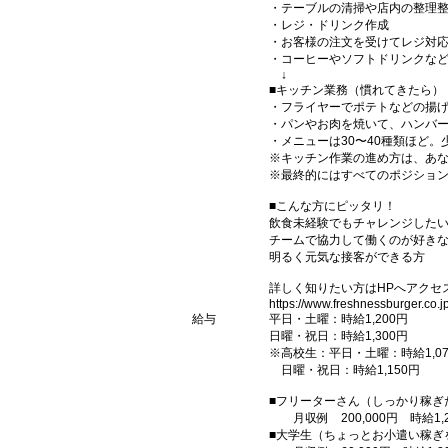
・テーブルの清掃や店内の整理
・レジ・ドリンク作成
・お客様の注文を受けてレジ対
・コーヒーやソフトドリンクな
↓
■キッチン業務（慣れてきたら）
・フライヤーでポテトなどの揚
・パンやお肉を焼いて、ハンバ
・メニューは30〜40種類ほど
※キッチン作業の進め方は、あ
※最終的にはすべてのポジショ
■こんな方にピッタリ！
飲食未経験でもチャレンジした
チームで協力して働くのが好き
明るく元気な接客ができる方
詳しく知りたい方はHPへアクセ
https://www.freshnessburger.co.jp
給与
平日・土曜：時給1,200円
日曜・祝日：時給1,300円
※高校生：平日・土曜：時給1,0
日曜・祝日：時給1,150円
■フリーターさん（しっかり稼ぎ
月収例 200,000円 時給1,
■大学生（ちょっとお小遣い稼ぎ