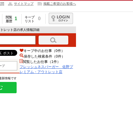
質問
サイトマップ
掲載ご希望のお客様へ
閲覧
キープ
1
0
履歴
リスト
ログイン
ウトレット店の求人情報詳細
キープ中のお仕事（0件）
保存した検索条件（
0
件）
閲覧したお仕事（1件）
ープ
フレッシュネスバーガー 佐野プ
レミアム・アウトレット店
の最新情報です
む