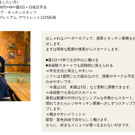
をしたい方）
00円×4H×週3日＋日祝日手当
ロア・キッチンスタッフ
プレミアム･アウトレット1225区画
おしゃれなバーガーカフェで、接客とキッチン業務を
せします。
まずは簡単な配膳や接客からスタートします。
■週1日〜OKで土日中心に働ける
■未経験スタートでも段階的に覚えられる
≪学生生活と両立しやすい≫
シフトは1週間ごとの提出なので、授業やサークル予定
わせやすいです。
「今週は1日、来週は3日」など柔軟に調整できます。
≪未経験でも安心のスタート≫
最初は配膳や片付けなどシンプルな作業からスタート
慣れてきたらレジやキッチン業務へ少しずつステップ
プします。
≪働きやすいメリット≫
髪型・髪色自由で自分らしく働けます。
さらに、好きなメニューが選べるまかない付きです。