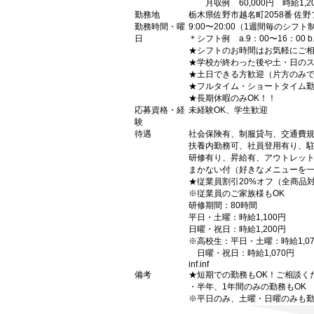
月収例 60,000円 時給1,2
勤務地
栃木県佐野市越名町2058番 佐野
勤務時間・曜
9:00〜20:00（1週間毎のシフト
日
＊シフト例 a.9：00〜16：00 b.9:
★シフトのお時間はお気軽にご
★学校が終わった後や土・日の
★土日できる方歓迎（片方のみで
★フルタイム・ショートタイム
★長期休暇のみOK！！
応募資格・経
未経験OK、学生歓迎
験
待遇
社会保険有、制服貸与、交通費
扶養内勤務可、社員登用有り、駐
研修有り、昇給有、アウトレッ
まかない付（好きなメニューを
★従業員割引20%オフ（全商品
※従業員のご家族様もOK
研修期間：80時間
平日・土曜：時給1,100円
日曜・祝日：時給1,200円
※高校生：平日・土曜：時給1,0
日曜・祝日：時給1,070円
inf.inf
備考
★短期での勤務もOK！ご相談く
・半年、1年間のみの勤務もOK
※平日のみ、土曜・日曜のみも勤