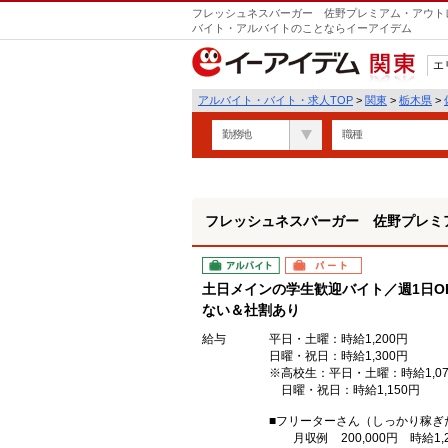
フレッシュネスバーガー 佐野プレミアム・アウトレ
バイト・アルバイトのことならイーアイデム
エ
関東
アルバイト・バイト・求人TOP
>
関東
>
栃木県
>
勤務地
職種
フレッシュネスバーガー 佐野プレミ
アルバイト
パート
土日メインの学生歓迎バイト／週1日O
ない＆社割あり
給与
平日・土曜：時給1,200円
日曜・祝日：時給1,300円
※高校生：平日・土曜：時給1,0
日曜・祝日：時給1,150円
■フリーターさん（しっかり稼ぎ
月収例 200,000円 時給1,