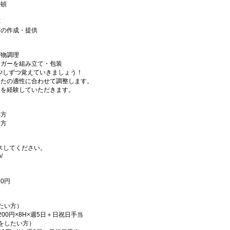
整頓
応
どの作成・提供
げ物調理
ーガーを組み立て・包装
。少しずつ覚えていきましょう！
なたの適性に合わせて調整します。
ンを経験していただきます。
い方
な方
スしてください。
/
70円
たい方）
200円×8H×週5日＋日祝日手当
をしたい方）