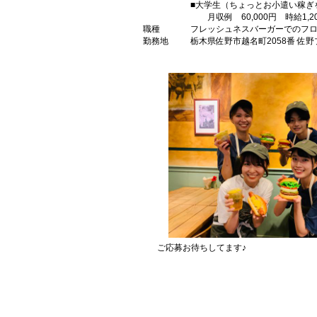
■大学生（ちょっとお小遣い稼ぎ
月収例 60,000円 時給1,2
職種
フレッシュネスバーガーでのフ
勤務地
栃木県佐野市越名町2058番 佐野
ご応募お待ちしてます♪