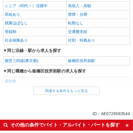
シニア（60代～）活躍中
高収入・高額
昇給あり
禁煙・分煙
残業ほぼなし
転勤なし
登録制
交通費支給
社会保険あり
社割・特典あり
同じ沿線・駅から求人を探す
都営三田線(東京都)
板橋区役所前駅
同じ職種から板橋区役所前駅の求人を探す
薬剤師
関連する条件をもっと見る
同じ雇用形態から板橋区役所前駅の求人を探す
派遣社員
同じ特徴から板橋区役所前駅の求人を探す
ID：AE0729583544
入社日応相談
経験者・有資格者歓迎
その他の条件でバイト・アルバイト・パートを探す
新卒・第二新卒歓迎
女性活躍中