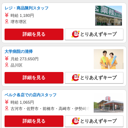
詳細を見る
キープ
レジ・商品陳列スタッフ
時給 1,180円
職業紹介
堺市堺区
調剤薬局（東京都板橋区）【アイデムエージェント薬剤師】
（JOB074210）
詳細を見る
とりあえずキープ
薬剤師
■正社員 月給例 458,000円〜516,000円 ※経
験・年齢により優遇 ※管理経験者、30代・40代歓
大学病院の清掃
迎
東京都板橋区（調剤薬局）
月給 273,650円
品川区
詳細を見る
キープ
詳細を見る
とりあえずキープ
パート
正社員
職業紹介
調剤薬局（東京都板橋区）【アイデムエージェント薬剤師】
（JOB067116）
ベルク各店での店内スタッフ
薬剤師（職業紹介・パート）
時給 1,065円
■正社員 年収400〜550万円 月給250,000円〜
古河市・佐野市・前橋市・高崎市・伊勢崎市・太田市・館林市・
380,000円 ※賞与実績年2回（計4.0か月分） 時間
外手当別途支給、住宅手当、通勤手当 ■パート 時
東京都板橋区市（調剤薬局）
給2000円以上 ※週30時間以上、ラスト迄出来る
詳細を見る
とりあえずキープ
方・土曜出来る方優遇