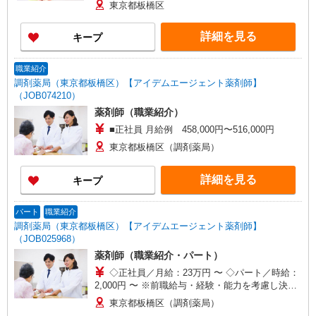
家族手当 5,000円（被扶養配偶者）、3,500円/人
東京都板橋区
（18歳以下1子〜3子） ・住宅手当 10,000〜
20,000円（家賃4.5万円以上の賃貸のみ） ・処
詳細を見る
キープ
遇加算金支給手当 30,000円（支給月は11月、2月
の2回） ・賞与あり
職業紹介
調剤薬局（東京都板橋区）【アイデムエージェント薬剤師】
（JOB074210）
薬剤師（職業紹介）
■正社員 月給例 458,000円〜516,000円
東京都板橋区（調剤薬局）
詳細を見る
キープ
パート
職業紹介
調剤薬局（東京都板橋区）【アイデムエージェント薬剤師】
（JOB025968）
薬剤師（職業紹介・パート）
◇正社員／月給：23万円 〜 ◇パート／時給：
2,000円 〜 ※前職給与・経験・能力を考慮し決定
します。
東京都板橋区（調剤薬局）