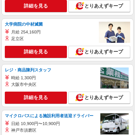
詳細を見る
とりあえずキープ
パート
正社員
職業紹介
調剤薬局（東京都板橋区）【アイデムエージェント薬剤師】
（JOB028860）
大学病院の中材滅菌
薬剤師（職業紹介）
月給 254,160円
■正社員 年収420万円〜550万円 ※経験考慮
足立区
月給25万円〜35万円 ※固定残業代を含まない ※
賞与は7月・12月にそれぞれ２か月分支給 ■パート
東京都板橋区（調剤薬局）
詳細を見る
とりあえずキープ
時給2000円〜2200円 ※週30時間以上、ラスト迄
出来る方、月2回以上土曜勤務出来る方
詳細を見る
キープ
レジ・商品陳列スタッフ
時給 1,300円
大阪市中央区
詳細を見る
とりあえずキープ
マイクロバスによる施設利用者送迎ドライバー
日給 10,900円〜10,900円
神戸市須磨区