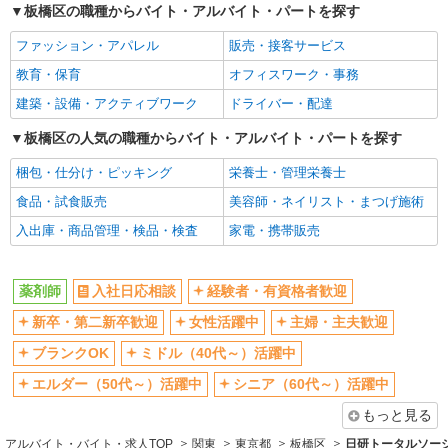
板橋区の職種からバイト・アルバイト・パートを探す
主婦・主夫歓迎
ブランクOK
ファッション・アパレル
販売・接客サービス
ミドル（40代～）活躍中
エルダー（50代～）活躍中
教育・保育
オフィスワーク・事務
シニア（60代～）活躍中
高収入・高額
建築・設備・アクティブワーク
ドライバー・配達
昇給あり
禁煙・分煙
残業ほぼなし
板橋区の人気の職種からバイト・アルバイト・パートを探す
転勤なし
登録制
交通費支給
梱包・仕分け・ピッキング
栄養士・管理栄養士
社会保険あり
社割・特典あり
食品・試食販売
美容師・ネイリスト・まつげ施術
同じ職種から求人を探す
入出庫・商品管理・検品・検査
家電・携帯販売
医療・介護・福祉
薬剤師
入社日応相談
経験者・有資格者歓迎
薬剤師
新卒・第二新卒歓迎
女性活躍中
主婦・主夫歓迎
同じ特徴から求人を探す
ブランクOK
ミドル（40代～）活躍中
ミドル（40代～）活躍中
交通費支給
エルダー（50代～）活躍中
シニア（60代～）活躍中
社会保険あり
もっと見る
アルバイト・バイト・求人TOP
関東
東京都
板橋区
日研トータルソー