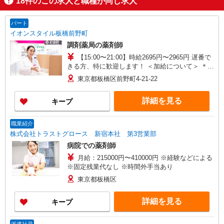
18
件のこの求人と職種が同じ求人
パート
イオンスタイル板橋前野町
調剤薬局の薬剤師
【15:00〜21:00】時給2695円〜2965円 遅番で
きる方、特に歓迎します！ ＜加給について＞ ＊9
時まで・・・170円UP ＊17時以降・・・170円UP
東京都板橋区前野町4-21-22
＊日祝はさらに100円UP ※別途記載が無い場合
は、パートタイマーとアルバイトの時給が異なる
詳細を見る
キープ
事がありますので、お問い合わせください。 ※時
間帯・曜日による
職業紹介
株式会社トラストグロース 新宿本社 第3営業部
病院での薬剤師
月給：215000円〜410000円 ※経験などによる
※固定残業代なし ※時間外手当あり
東京都板橋区
詳細を見る
キープ