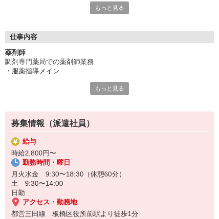
もっと見る
三田線「板橋区役所前駅」より徒歩1分◎
★ポイント［3］★
木・日・祝休み☆プライベートも充実です！
仕事内容
薬剤師
調剤専門薬局での薬剤師業務
・服薬指導メイン
・薬歴 （iPad）
もっと見る
TEL登録・WEB登録もOK！
★☆Quoカードプレゼントキャンペーン★☆
期間限定！ご来社登録頂いた方全員に交通費として≪Quoカード2,0
募集情報（派遣社員）
00円≫をプレゼントします！
給与
時給2,800円〜
勤務時間・曜日
月火水金 9:30〜18:30（休憩60分）
土 9:30〜14:00
日勤
アクセス・勤務地
都営三田線 板橋区役所前駅より徒歩1分