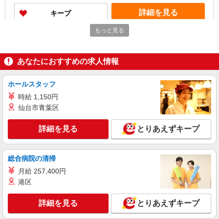
詳細を見る
キープ
もっと見る
パート
職業紹介
調剤薬局（東京都板橋区）【アイデムエージェント薬剤師】
（JOB032981）
あなたにおすすめの求人情報
薬剤師（職業紹介・パート）
◇正社員／月給：29〜40万円 ◇パート／時
ホールスタッフ
給：2000〜2200円 ※前職給与・経験・能力を考慮
し決定します。
時給 1,150円
東京都板橋区（調剤薬局）
仙台市青葉区
詳細を見る
キープ
詳細を見る
とりあえずキープ
パート
正社員
職業紹介
調剤薬局（東京都板橋区）【アイデムエージェント薬剤師】
総合病院の清掃
（JOB013205）
月給 257,400円
薬剤師（職業紹介）
港区
■正社員 450万円以上 ※経験考慮します ■パ
ート 時給：2000円以上
詳細を見る
とりあえずキープ
東京都板橋区（調剤薬局）