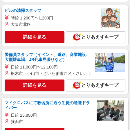
詳細を見る
キープ
ビルの清掃スタッフ
パート
正社員
職業紹介
時給 1,200円〜1,200円
調剤薬局（東京都板橋区）【アイデムエージェント薬剤師】
大阪市北区
（JOB067116）
薬剤師（職業紹介）
詳細を見る
とりあえずキープ
■正社員 年収400〜550万円 月給250,000円〜
380,000円 ※賞与実績年2回（計4.0か月分） 時間
外手当別途支給、住宅手当、通勤手当 ■パート 時
東京都板橋区（調剤薬局）
警備員スタッフ（イベント、道路、商業施設、
給2000円以上 ※週30時間以上、ラスト迄出来る
大型駐車場、JR列車見張りなど）
方・土曜出来る方優遇
詳細を見る
キープ
日給 11,000円〜12,100円
栃木市・小山市・さいたま市西区・さいたま市岩槻区・久喜市・
職業紹介
調剤薬局（東京都板橋区）【アイデムエージェント薬剤師】
詳細を見る
とりあえずキープ
（JOB072956）
薬剤師（職業紹介）
マイクロバスにて教習所に通う生徒の送迎ドラ
■正社員 年収500万円〜550万円 ※経験考慮
イバー
月給例30万円〜40万円 ※固定残業代を含まない
※賞与は7月・12月にそれぞれ２か月分支給
日給 15,850円
東京都板橋区（調剤薬局）
箕面市
詳細を見る
キープ