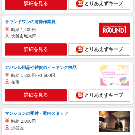
詳細を見る
とりあえずキープ
職業紹介
調剤薬局（東京都板橋区）【アイデムエージェント薬剤師】
ラウンドワンの清掃作業員
（JOB076218）
時給 1,400円
薬剤師（職業紹介）
大阪市城東区
■正社員 ※当社規定 ※残業代別途支給 ※若手
歓迎します
詳細を見る
とりあえずキープ
東京都板橋区（調剤薬局）
詳細を見る
キープ
アパレル用品や雑貨のピッキング検品
時給 1,200円〜1,500円
パート
職業紹介
柏市
調剤薬局（東京都板橋区）【アイデムエージェント薬剤師】
（JOB026009）
詳細を見る
とりあえずキープ
薬剤師（職業紹介・パート）
◇正社員／月給：32万円 〜 ◇パート／時給：
2,100円 〜 ※前職給与・経験・能力を考慮し決定
マンションの受付・案内スタッフ
します。
東京都板橋区 （調剤薬局）
時給 2,000円
渋谷区
詳細を見る
キープ