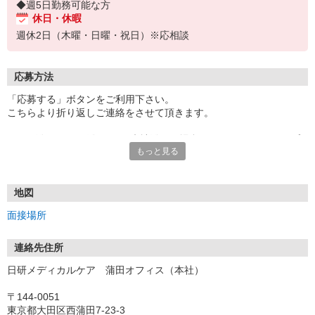
◆週5日勤務可能な方
休日・休暇
週休2日（木曜・日曜・祝日）※応相談
応募方法
「応募する」ボタンをご利用下さい。
こちらより折り返しご連絡をさせて頂きます。
★TEL登録、WEB登録OK！来社登録の場合はクオカード2000円プ
もっと見る
レゼント
・履歴書＆写真不要で登録OK
・職場見学することも可能です
地図
面接場所
連絡先住所
日研メディカルケア 蒲田オフィス（本社）
〒144-0051
東京都大田区西蒲田7-23-3