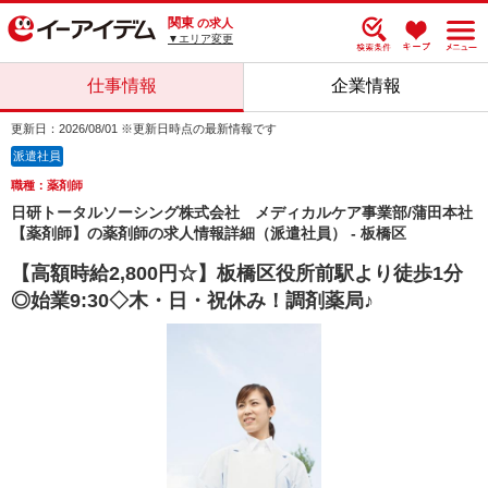
関東
の求人
▼エリア変更
仕事情報
企業情報
更新日：2026/08/01 ※更新日時点の最新情報です
派遣社員
職種：薬剤師
日研トータルソーシング株式会社 メディカルケア事業部/蒲田本社
【薬剤師】の薬剤師の求人情報詳細（派遣社員） - 板橋区
【高額時給2,800円☆】板橋区役所前駅より徒歩1分
◎始業9:30◇木・日・祝休み！調剤薬局♪