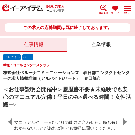
関東
の求人
▼エリア変更
この求人の応募期間は既に終了しております。
仕事情報
企業情報
アルバイト
パート
職種：コールセンタースタッフ
株式会社ベルーナコミュニケーションズ 春日部コンタクトセンタ
ーの求人情報詳細（アルバイト/パート） - 春日部市
＜お仕事説明会開催中＞履歴書不要★未経験でも安
心のマニュアル完備！平日のみ×選べる時間！女性活
躍中♪
ップアッ
パート
マニュアルや、一人ひとりの能力に合わせた研修も有♪
プも可
わからないことがあれば何でも気軽に聞いてくださ...
働きな