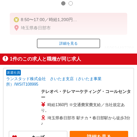
8:50〜17:00／時給1,200円
17:00以降／時給1,250円
埼玉県春日部市
※フルタイム勤務手当／時給＋100円
詳細を見る
ID：AE0624487704
1
件のこの求人と職種が同じ求人
掲載期間終了
派遣社員
ランスタッド株式会社 さいたま支店（さいたま事業
所）/WSIT108995
テレオペ・テレマーケティング・コールセンタ
ー
時給1360円 ※交通費実費支給／当社規定あ
り。
埼玉県春日部市 駅チカ＊春日部駅から徒歩3分
♪
詳細を見る