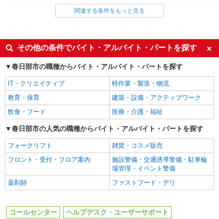
関連する条件をもっと見る
同じ雇用形態から春日部駅の求人を探す
アルバイト
パート
同じ特徴から春日部駅の求人を探す
その他の条件でバイト・アルバイト・パートを探す
入社日応相談
即日勤務OK
春日部市の職種からバイト・アルバイト・パートを探す
履歴書不要
未経験歓迎
IT・クリエイティブ
軽作業・製造・物流
経験者・有資格者歓迎
新卒・第二新卒歓迎
教育・保育
建築・設備・アクティブワーク
女性活躍中
主婦・主夫歓迎
飲食・フード
医療・介護・福祉
フリーター歓迎
学歴不問
春日部市の人気の職種からバイト・アルバイト・パートを探す
ブランクOK
ミドル（40代～）活躍中
フォークリフト
雑貨・コスメ販売
エルダー（50代～）活躍中
時間固定シフト制
フロント・受付・フロア案内
施設警備・交通誘導警備・駐車輪
フルタイム歓迎
朝
場管理・イベント警備
昼
夕方
薬剤師
ファストフード・デリ
服装自由
駅直結・駅チカ
上場企業・上場企業のグループ会
扶養内勤務OK
コールセンター
ヘルプデスク・ユーザーサポート
社