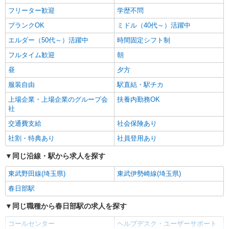
フリーター歓迎
学歴不問
ブランクOK
ミドル（40代～）活躍中
エルダー（50代～）活躍中
時間固定シフト制
フルタイム歓迎
朝
昼
夕方
服装自由
駅直結・駅チカ
上場企業・上場企業のグループ会
扶養内勤務OK
社
交通費支給
社会保険あり
社割・特典あり
社員登用あり
同じ沿線・駅から求人を探す
東武野田線(埼玉県)
東武伊勢崎線(埼玉県)
春日部駅
同じ職種から春日部駅の求人を探す
コールセンター
ヘルプデスク・ユーザーサポート