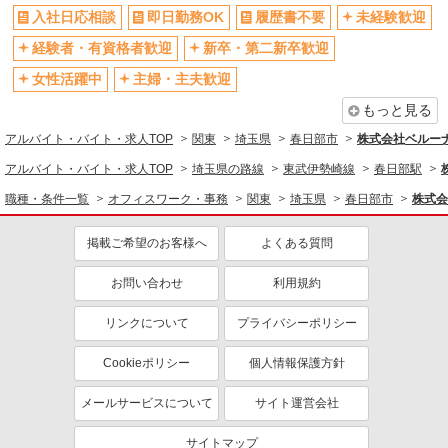
交通費支給
入社日応相談
即日勤務OK
社会保険あり
履歴書不要
未経験歓迎
社割・特典あり
社員登用あり
経験者・有資格者歓迎
新卒・第二新卒歓迎
女性活躍中
主婦・主夫歓迎
同じ職種から求人を探す
もっと見る
オフィスワーク・事務
アルバイト・バイト・求人TOP
関東
埼玉県
春日部市
株式会社ベルー
コールセンター
アルバイト・バイト・求人TOP
埼玉県の路線
東武伊勢崎線
春日部駅
同じ特徴から求人を探す
職種・条件一覧
オフィスワーク・事務
関東
埼玉県
春日部市
株式会
未経験歓迎
ミドル（40代～）活躍中
服装自由
掲載ご希望のお客様へ
上場企業・上場企業のグループ会
よくある質問
社
お問い合わせ
利用規約
扶養内勤務OK
交通費支給
社会保険あり
社員登用あり
リンクについて
プライバシーポリシー
Cookieポリシー
個人情報保護方針
メールサービスについて
サイト運営会社
サイトマップ