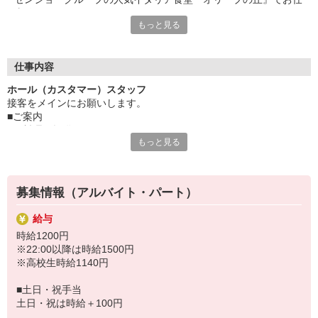
事始めませんか♪
もっと見る
◎人と接することやお世話をするのが好き
◎お客様とのコミュニケーションを楽しみたい
◎イタリアンが好き
仕事内容
そんなあなたにオススメ！
ホール（カスタマー）スタッフ
万全の研修体制でしっかりとお教えするので
接客をメインにお願いします。
未経験の方も安心してチャレンジしてくださいね！
■ご案内
■お料理の提供
固定シフトで予定も立てやすい♪
もっと見る
■デザート作成
曜日・時間はご相談ください。
■テーブルセッティング
「講義の合間に・学校終わりに」
■お会計
「家事の空いた時間に扶養内で」
「土日祝メインで安定収入」
募集情報（アルバイト・パート）
などなど、希望があれば遠慮なくご相談を♪
給与
時給1200円
※22:00以降は時給1500円
※高校生時給1140円
■土日・祝手当
土日・祝は時給＋100円