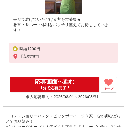
長期で続けていただける方を大募集★
教育・サポート体制をバッチリ整えてお待ちしていま
す！
時給1200円
※22:00以降は時給1500円
千葉県旭市
※高校生時給1140円
■土日・祝手当
土日・祝は時給＋100円
応募画面へ進む
■特別手当
1分で応募完了!!
キープ
早朝手当（6:00〜8:00）時給＋100円
求人応募期間：2026/08/01～2026/08/31
ココス・ジョリーパスタ・ビッグボーイ・すき家・なか卯などな
どでお馴染み！
ゼンショーグループの人気イタリア食堂『オリーブの丘』でお仕