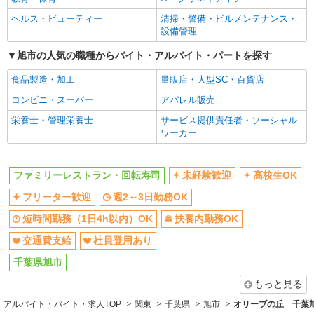
同じ職種から求人を探す
ヘルス・ビューティー
清掃・警備・ビルメンテナンス・
飲食・フード
設備管理
同じ特徴から求人を探す
旭市の人気の職種からバイト・アルバイト・パートを探す
未経験歓迎
高校生OK
食品製造・加工
量販店・大型SC・百貨店
週2～3日勤務OK
短時間勤務（1日4h以内）OK
コンビニ・スーパー
アパレル販売
扶養内勤務OK
交通費支給
栄養士・管理栄養士
サービス提供責任者・ソーシャル
ワーカー
社員登用あり
ファミリーレストラン・回転寿司
未経験歓迎
高校生OK
フリーター歓迎
週2～3日勤務OK
短時間勤務（1日4h以内）OK
扶養内勤務OK
交通費支給
社員登用あり
千葉県旭市
もっと見る
アルバイト・バイト・求人TOP
関東
千葉県
旭市
オリーブの丘 千葉