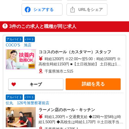
シェアする
URLをシェア
3
件のこの求人と職種が同じ求人
アルバイト
パート
COCO’S 旭店
ココスのホール（カスタマー）スタッフ
時給1200円 ※22:00〜翌5:00：時給1500円 ※
高校生時給1150円 ■【土日祝加給】 土日祝は1時
間当たり＋100円 ■特別手当 早朝手当（5:00〜
千葉県旭市ニ515
8:00）時給＋200円
詳細を見る
キープ
アルバイト
パート
伝丸 126号旭警察署前店
ラーメン店のホール・キッチン
時給1,200円＋交通費支給 ◆22時〜翌5時は時
給1,500円 ◆高校生は時給1,170円 ※土日祝手当
時給＋50円 ※研修中も給与の変動なし