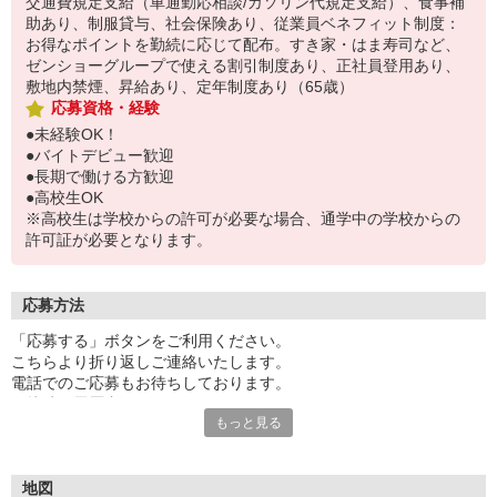
交通費規定支給（車通勤応相談/ガソリン代規定支給）、食事補
助あり、制服貸与、社会保険あり、従業員ベネフィット制度：
お得なポイントを勤続に応じて配布。すき家・はま寿司など、
ゼンショーグループで使える割引制度あり、正社員登用あり、
敷地内禁煙、昇給あり、定年制度あり（65歳）
応募資格・経験
●未経験OK！
●バイトデビュー歓迎
●長期で働ける方歓迎
●高校生OK
※高校生は学校からの許可が必要な場合、通学中の学校からの
許可証が必要となります。
応募方法
「応募する」ボタンをご利用ください。
こちらより折り返しご連絡いたします。
電話でのご応募もお待ちしております。
面接時の履歴書は不要です。
もっと見る
地図