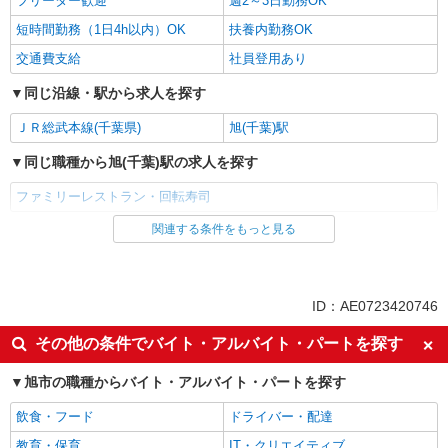
フリーター歓迎
週2～3日勤務OK
短時間勤務（1日4h以内）OK
扶養内勤務OK
交通費支給
社員登用あり
同じ沿線・駅から求人を探す
ＪＲ総武本線(千葉県)
旭(千葉)駅
同じ職種から旭(千葉)駅の求人を探す
ファミリーレストラン・回転寿司
関連する条件をもっと見る
同じ雇用形態から旭(千葉)駅の求人を探す
アルバイト
パート
同じ特徴から旭(千葉)駅の求人を探す
ID：AE0723420746
未経験歓迎
高校生OK
その他の条件でバイト・アルバイト・パートを探す
フリーター歓迎
週2～3日勤務OK
旭市の職種からバイト・アルバイト・パートを探す
短時間勤務（1日4h以内）OK
扶養内勤務OK
飲食・フード
ドライバー・配達
交通費支給
社員登用あり
教育・保育
IT・クリエイティブ