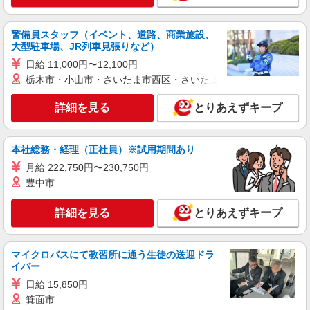
詳細を見る
キープ
警備員スタッフ（イベント、道路、商業施設、
アルバイト
パート
大型駐車場、JR列車見張りなど）
ケンタッキーフライドチキン イオンモールつくば店
日給 11,000円〜12,100円
カウンター・キッチンスタッフ ＜優先募集日
時＞平日（月〜金） フルタイム
栃木市・小山市・さいたま市西区・さいたま市岩槻区・久喜市・
時給1200円
詳細を見る
とりあえずキープ
茨城県つくば市稲岡66‐1
詳細を見る
キープ
本社総務・経理（正社員）※試用期間あり
月給 222,750円〜230,750円
アルバイト
パート
豊中市
ケンタッキーフライドチキン つくば研究学園店
カウンター・キッチンスタッフ ＜優先募集日
詳細を見る
とりあえずキープ
時＞土日祝 フルタイム
時給1100円 土日祝祭日時給1150円
茨城県つくば市研究学園5丁目17－4
マイクロバスにて教習所に通う生徒の送迎ドラ
イバー
詳細を見る
日給 15,850円
キープ
箕面市