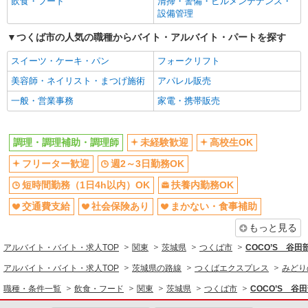
飲食・フード
清掃・警備・ビルメンテナンス・
同じ職種から求人を探す
設備管理
飲食・フード
つくば市の人気の職種からバイト・アルバイト・パートを探す
調理・調理補助・調理師
スイーツ・ケーキ・パン
フォークリフト
同じ特徴から求人を探す
美容師・ネイリスト・まつげ施術
アパレル販売
未経験歓迎
一般・営業事務
高校生OK
家電・携帯販売
週2～3日勤務OK
短時間勤務（1日4h以内）OK
扶養内勤務OK
交通費支給
調理・調理補助・調理師
未経験歓迎
高校生OK
社会保険あり
まかない・食事補助
フリーター歓迎
週2～3日勤務OK
社員登用あり
短時間勤務（1日4h以内）OK
扶養内勤務OK
交通費支給
社会保険あり
まかない・食事補助
もっと見る
アルバイト・バイト・求人TOP
関東
茨城県
つくば市
COCO’S 谷
アルバイト・バイト・求人TOP
茨城県の路線
つくばエクスプレス
みどり
職種・条件一覧
飲食・フード
関東
茨城県
つくば市
COCO’S 