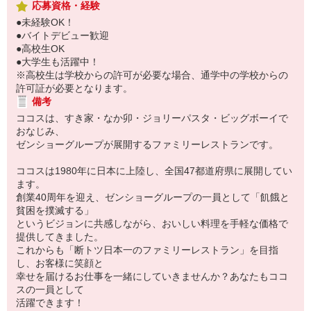
応募資格・経験
●未経験OK！
●バイトデビュー歓迎
●高校生OK
●大学生も活躍中！
※高校生は学校からの許可が必要な場合、通学中の学校からの
許可証が必要となります。
備考
ココスは、すき家・なか卯・ジョリーパスタ・ビッグボーイで
おなじみ、
ゼンショーグループが展開するファミリーレストランです。
ココスは1980年に日本に上陸し、全国47都道府県に展開してい
ます。
創業40周年を迎え、ゼンショーグループの一員として「飢餓と
貧困を撲滅する」
というビジョンに共感しながら、おいしい料理を手軽な価格で
提供してきました。
これからも「断トツ日本一のファミリーレストラン」を目指
し、お客様に笑顔と
幸せを届けるお仕事を一緒にしていきませんか？あなたもココ
スの一員として
活躍できます！