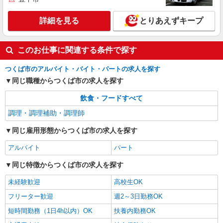
ココスのキッチン（フード）スタッフ
詳細を見る
とりあえずキープ
時給1200円 ※22:00〜翌5:00：時給1500円 ※
高校生時給1150円 ■【土日祝加給】 土日祝は1時
間当たり＋50円 ■特別手当 早朝手当（5:00〜
茨城県つくば市小野崎字成田282-7
8:00）時給＋50円
このお仕事に関連する条件で探す
詳細を見る
キープ
つくば市のアルバイト・バイト・パートの求人を探す
同じ職種からつくば市の求人を探す
飲食・フードすべて
調理・調理補助・調理師
同じ雇用形態からつくば市の求人を探す
アルバイト
パート
同じ特徴からつくば市の求人を探す
未経験歓迎
高校生OK
フリーター歓迎
週2～3日勤務OK
短時間勤務（1日4h以内）OK
扶養内勤務OK