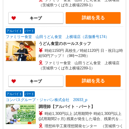
（茨城県つくば市上横場2289-1）
詳細を見る
キープ
アルバイト
パート
ファミリー食堂 山田うどん食堂 上横場店（店舗番号174）
うどん食堂のホールスタッフ
時給1150円 高校生／時給1120円 日・祝日は時
給50円アップ！（9時〜22時）
ファミリー食堂 山田うどん食堂 上横場店
（茨城県つくば市上横場2289-1）
詳細を見る
キープ
アルバイト
パート
コンパスグループ・ジャパン株式会社 20933_p
調理師【アルバイト・パート】
時給1,300円以上 試用期間中 時給1,300円以上
(試用期間2ヶ月) 残業が発生した場合、残業代を1
分単位で別途支給します。
理想科学工業理想開発センター （茨城県つく