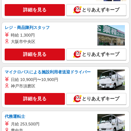
すき家 つくば上横場店
詳細を見る
とりあえずキープ
すき家の店舗スタッフ（接客・調理・清掃な
ど）
時給1,150円 ※22:00〜翌5:00：時給1,450円 ※
レジ・商品陳列スタッフ
高校生時給1,074円 ※早朝手当（5:00〜9:00）時給
時給 1,300円
＋150円
茨城県つくば市上横場2289-3
大阪市中央区
詳細を見る
キープ
詳細を見る
とりあえずキープ
アルバイト
パート
すき家 桜土浦IC店
マイクロバスによる施設利用者送迎ドライバー
すき家の店舗スタッフ（接客・調理・清掃な
日給 10,900円〜10,900円
ど）
神戸市須磨区
時給1,413円
茨城県つくば市下広岡字向山1055-321
詳細を見る
とりあえずキープ
詳細を見る
キープ
代務運転士
アルバイト
パート
月給 253,500円
COCO’S つくば小野崎店
豊中市