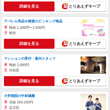
アルバイト
パート
詳細を見る
とりあえずキープ
ケンタッキーフライドチキン イオンモールつくば店
カウンター・キッチンスタッフ ＜優先募集日
時＞平日（月〜金） フルタイム
アパレル用品や雑貨のピッキング検品
時給1200円
時給 1,200円〜1,500円
茨城県つくば市稲岡66‐1
柏市
詳細を見る
キープ
詳細を見る
とりあえずキープ
アルバイト
パート
すき家 イーアスつくば店
マンションの受付・案内スタッフ
すき家の店舗スタッフ（接客・調理・清掃な
時給 2,000円
ど）
渋谷区
時給1,150円 ※高校生時給1,074円 ※土日祝手
当 時給＋50円
詳細を見る
とりあえずキープ
茨城県つくば市研究学園5-19イーアスつくばシ
ョッピングセンター3F
大学病院の中材滅菌
詳細を見る
キープ
月給 254,160円
足立区
アルバイト
パート