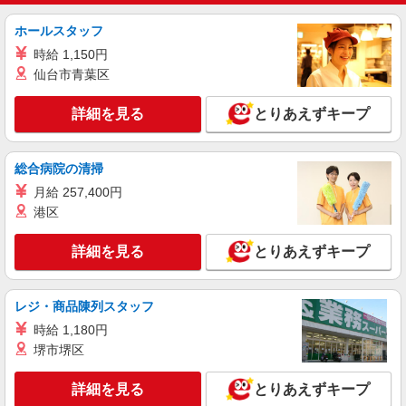
ホールスタッフ
詳細を見る
キープ
時給 1,150円
仙台市青葉区
アルバイト
パート
コンパスグループ・ジャパン株式会社 20548_p
詳細を見る
とりあえずキープ
調理師【アルバイト・パート】
時給1,400円以上 試用期間中 時給1,400円以上
(試用期間2ヶ月) 残業が発生した場合、残業代を1
総合病院の清掃
分単位で別途支給します。
アステラス製薬カフェテリア （茨城県つくば
月給 257,400円
市御幸が丘21）
港区
詳細を見る
キープ
詳細を見る
とりあえずキープ
アルバイト
パート
コンパスグループ・ジャパン株式会社 21443_p
レジ・商品陳列スタッフ
調理補助【アルバイト・パート】
時給 1,180円
時給1,074円以上 試用期間中 時給1,074円以上
堺市堺区
(試用期間2ヶ月) 残業が発生した場合、残業代を1
分単位で別途支給します。
アステラス製薬東光台事業所 （茨城県つくば
詳細を見る
とりあえずキープ
市東光台5-2-3）