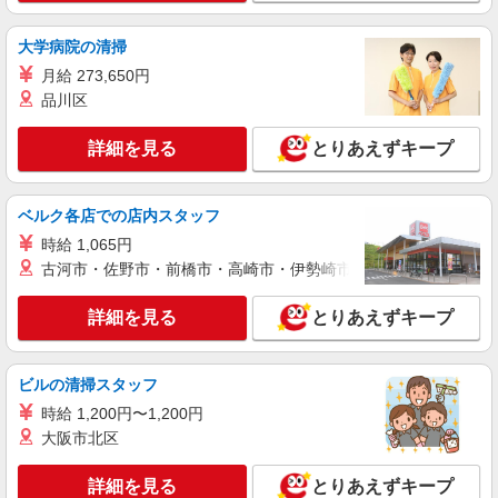
詳細を見る
キープ
大学病院の清掃
月給 273,650円
パート
品川区
ツクイ花畑（デイサービス）
デイサービス 調理スタッフ（ミールケアクル
詳細を見る
とりあえずキープ
ー）
時給1,074円〜1,370円 ★土日祝日は時給100円
アップ！ ※給与幅は資格・経験等による
ベルク各店での店内スタッフ
茨城県つくば市花畑3-21-3
時給 1,065円
古河市・佐野市・前橋市・高崎市・伊勢崎市・太田市・館林市・
詳細を見る
キープ
詳細を見る
とりあえずキープ
アルバイト
パート
ケンタッキーフライドチキン 筑波学園店
カウンター・キッチンスタッフ ＜優先募集日
ビルの清掃スタッフ
時＞土日祝 フルタイム
時給 1,200円〜1,200円
時給1100円
大阪市北区
茨城県つくば市小野崎174-1
詳細を見る
とりあえずキープ