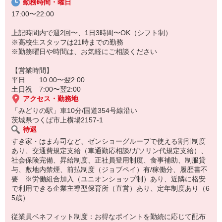
勤務時間・曜日
17:00〜22:00
上記時間内で週2回〜、1日3時間〜OK（シフト制）
※高校生スタッフは21時までの勤務
※勤務曜日や時間は、お気軽にご相談ください
【営業時間】
平日 10:00〜翌2:00
土日祝 7:00〜翌2:00
アクセス・勤務地
「みどりの駅」車10分/国道354号線沿い
茨城県つくば市上横場2157-1
待遇
すき家・はま寿司など、ゼンショーグループで使える割引制度
あり、交通費規定支給（車通勤応相談/ガソリン代規定支給）、
社会保険完備、昇給制度、正社員登用制度、食事補助、制服貸
与、敷地内禁煙、前払制度（ジョブペイ）有/稼働分、履歴書不
要 ※労働組合加入（ユニオンショップ制）あり、近隣に格安
で利用できる企業主導型保育所（直営）あり、定年制度あり（6
5歳）
従業員ベネフィット制度：お得なポイントを勤続に応じて配布