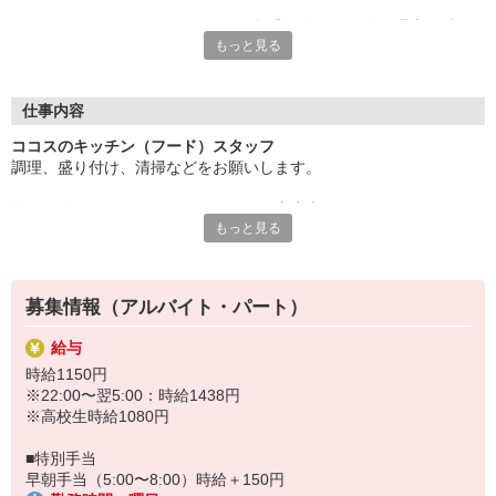
ディナータイムのシフトだから、授業が終わった後や週末に働け
もっと見る
て、学業とアルバイトを無理なく両立できます。
サークル活動や学校行事とも柔軟に調整できるので、プライベー
トの時間もしっかり確保。未経験でも大歓迎！先輩スタッフがし
仕事内容
っかりサポートするので、安心してスタートできますよ♪
ココスのキッチン（フード）スタッフ
調理、盛り付け、清掃などをお願いします。
楽しい職場で、新しい経験を積みながら、学生生活をもっと充実
させよう！
包丁が使えない・・・そんなあなたも大丈夫！
もっと見る
まずは盛り付けやお皿洗いなどからお任せするので
すき家・はま寿司など、ゼンショーグループで使える割引制度あ
徐々に雰囲気に慣れていきましょう。
り。
ゆくゆくはハンバーグやスパゲッティなどのメニューも担当してい
募集情報（アルバイト・パート）
ただきます。
（マニュアルあり）
給与
時給1150円
※22:00〜翌5:00：時給1438円
※高校生時給1080円
■特別手当
早朝手当（5:00〜8:00）時給＋150円