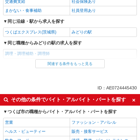
交通費支給
社会保険あり
まかない・食事補助
社員登用あり
同じ沿線・駅から求人を探す
つくばエクスプレス(茨城県)
みどりの駅
同じ職種からみどりの駅の求人を探す
調理・調理補助・調理師
関連する条件をもっと見る
同じ雇用形態からみどりの駅の求人を探す
アルバイト
パート
同じ特徴からみどりの駅の求人を探す
ID：AE0724445430
未経験歓迎
高校生OK
その他の条件でバイト・アルバイト・パートを探す
フリーター歓迎
週2～3日勤務OK
つくば市の職種からバイト・アルバイト・パートを探す
短時間勤務（1日4h以内）OK
扶養内勤務OK
営業
ファッション・アパレル
交通費支給
社会保険あり
ヘルス・ビューティー
販売・接客サービス
まかない・食事補助
社員登用あり