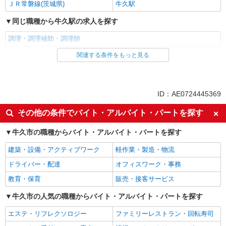
ＪＲ常磐線(茨城県)
牛久駅
同じ職種から牛久駅の求人を探す
調理・調理補助・調理師
関連する条件をもっと見る
同じ雇用形態から牛久駅の求人を探す
アルバイト
パート
同じ特徴から牛久駅の求人を探す
ID：AE0724445369
未経験歓迎
高校生OK
その他の条件でバイト・アルバイト・パートを探す
フリーター歓迎
週2～3日勤務OK
牛久市の職種からバイト・アルバイト・パートを探す
短時間勤務（1日4h以内）OK
扶養内勤務OK
建築・設備・アクティブワーク
軽作業・製造・物流
交通費支給
社会保険あり
ドライバー・配達
オフィスワーク・事務
まかない・食事補助
社員登用あり
教育・保育
販売・接客サービス
同じ職種から求人を探す
牛久市の人気の職種からバイト・アルバイト・パートを探す
飲食・フード
エステ・リフレクソロジー
ファミリーレストラン・回転寿司
調理・調理補助・調理師