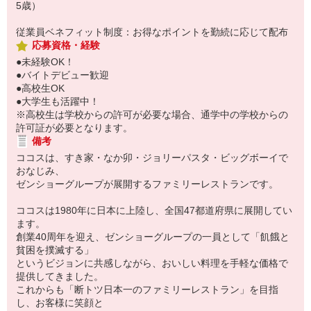
5歳）
従業員ベネフィット制度：お得なポイントを勤続に応じて配布
応募資格・経験
●未経験OK！
●バイトデビュー歓迎
●高校生OK
●大学生も活躍中！
※高校生は学校からの許可が必要な場合、通学中の学校からの
許可証が必要となります。
備考
ココスは、すき家・なか卯・ジョリーパスタ・ビッグボーイで
おなじみ、
ゼンショーグループが展開するファミリーレストランです。
ココスは1980年に日本に上陸し、全国47都道府県に展開してい
ます。
創業40周年を迎え、ゼンショーグループの一員として「飢餓と
貧困を撲滅する」
というビジョンに共感しながら、おいしい料理を手軽な価格で
提供してきました。
これからも「断トツ日本一のファミリーレストラン」を目指
し、お客様に笑顔と