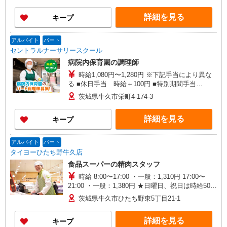
詳細を見る
キープ
アルバイト
パート
セントラルナーサリースクール
病院内保育園の調理師
時給1,080円〜1,280円 ※下記手当により異な
る ■休日手当 時給＋100円 ■特別期間手当
（GW、お盆、年末年始※会社カレンダーによ
茨城県牛久市栄町4-174-3
る）時給＋200円
詳細を見る
キープ
アルバイト
パート
タイヨーひたち野牛久店
食品スーパーの精肉スタッフ
時給 8:00〜17:00 ・一般：1,310円 17:00〜
21:00 ・一般：1,380円 ★日曜日、祝日は時給50円
アップ（規定あり） ▼その他、待遇欄をご覧くだ
茨城県牛久市ひたち野東5丁目21-1
さい▼
詳細を見る
キープ