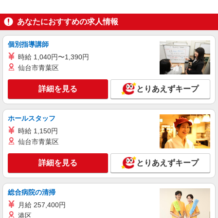
精肉部門
月給25万円〜35万円（スキル・経験を考慮）
あなたにおすすめの求人情報
＜昇給・賞与について＞ ●昇給年1回 ●賞与年2回
（年間4.2ヶ月分／過去実績） ＜各種手当一覧＞ ●
茨城県牛久市ひたち野東5丁目21-1
個別指導講師
交通費規定支給 ●資格手当 ＜年収例＞ ●30歳代：
年収450万円 ●40歳代：年収500万円
時給 1,040円〜1,390円
詳細を見る
キープ
仙台市青葉区
詳細を見る
とりあえずキープ
ホールスタッフ
時給 1,150円
仙台市青葉区
詳細を見る
とりあえずキープ
総合病院の清掃
月給 257,400円
港区