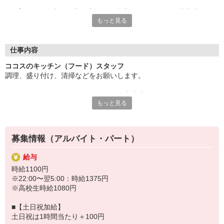
子育てとお仕事の両立を応援する環境が整っており、扶養内で無
もっと見る
理なく働けるので、
家庭とのバランスを大切にしたい方にぴったりです。
シフトは柔軟に対応でき、急な予定変更にも安心。未経験でも丁
仕事内容
寧にサポートするので、
ココスのキッチン（フード）スタッフ
安心してスタートできます。
調理、盛り付け、清掃などをお願いします。
子育て中のあなたにこそ、働きやすい環境を提供します！ぜひお
包丁が使えない・・・そんなあなたも大丈夫！
気軽にご応募ください。
もっと見る
まずは盛り付けやお皿洗いなどからお任せするので
徐々に雰囲気に慣れていきましょう。
すき家・はま寿司など、ゼンショーグループで使える割引制度あ
り。
ゆくゆくはハンバーグやスパゲッティなどのメニューも担当してい
募集情報（アルバイト・パート）
ただきます。
（マニュアルあり）
給与
時給1100円
※22:00〜翌5:00：時給1375円
※高校生時給1080円
■【土日祝加給】
土日祝は1時間当たり＋100円