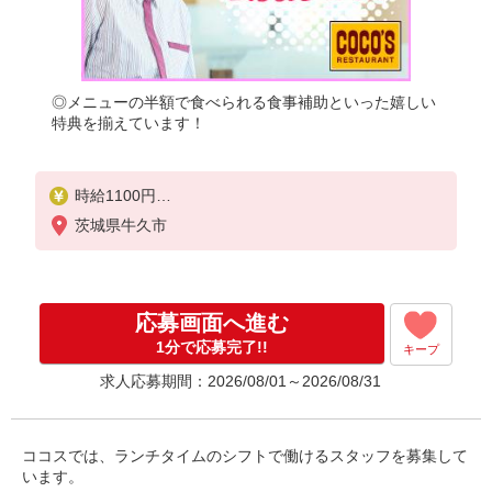
◎メニューの半額で食べられる食事補助といった嬉しい
特典を揃えています！
時給1100円
※22:00〜翌5:00：時給1375円
茨城県牛久市
※高校生時給1080円
■【土日祝加給】
土日祝は1時間当たり＋100円
応募画面へ進む
■特別手当
1分で応募完了!!
キープ
早朝手当（5:00〜8:00）時給＋200円
求人応募期間：2026/08/01～2026/08/31
ココスでは、ランチタイムのシフトで働けるスタッフを募集して
います。