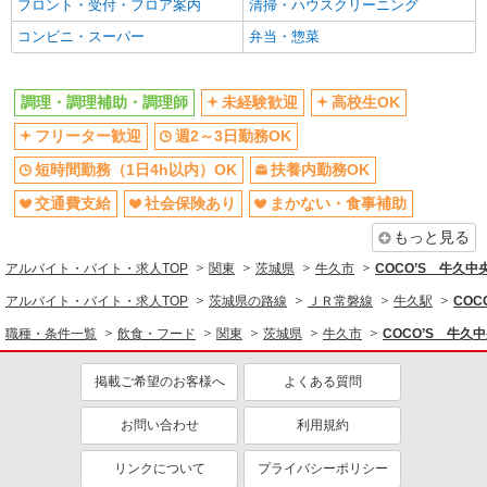
フロント・受付・フロア案内
清掃・ハウスクリーニング
同じ特徴から求人を探す
コンビニ・スーパー
弁当・惣菜
未経験歓迎
高校生OK
週2～3日勤務OK
短時間勤務（1日4h以内）OK
調理・調理補助・調理師
未経験歓迎
高校生OK
扶養内勤務OK
交通費支給
フリーター歓迎
週2～3日勤務OK
社会保険あり
まかない・食事補助
短時間勤務（1日4h以内）OK
扶養内勤務OK
社員登用あり
交通費支給
社会保険あり
まかない・食事補助
もっと見る
アルバイト・バイト・求人TOP
関東
茨城県
牛久市
COCO’S 牛久
アルバイト・バイト・求人TOP
茨城県の路線
ＪＲ常磐線
牛久駅
CO
職種・条件一覧
飲食・フード
関東
茨城県
牛久市
COCO’S 牛
掲載ご希望のお客様へ
よくある質問
お問い合わせ
利用規約
リンクについて
プライバシーポリシー