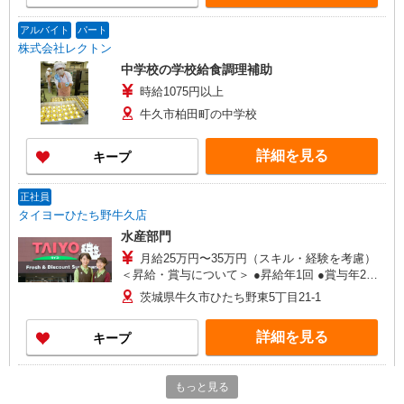
アルバイト
パート
株式会社レクトン
中学校の学校給食調理補助
時給1075円以上
牛久市柏田町の中学校
詳細を見る
キープ
正社員
タイヨーひたち野牛久店
水産部門
月給25万円〜35万円（スキル・経験を考慮）
＜昇給・賞与について＞ ●昇給年1回 ●賞与年2回
（年間4.2ヶ月分／過去実績） ＜各種手当一覧＞ ●
茨城県牛久市ひたち野東5丁目21-1
交通費規定支給 ●資格手当 ＜年収例＞ ●30歳代：
年収450万円 ●40歳代：年収500万円
詳細を見る
キープ
正社員
もっと見る
タイヨーひたち野牛久店