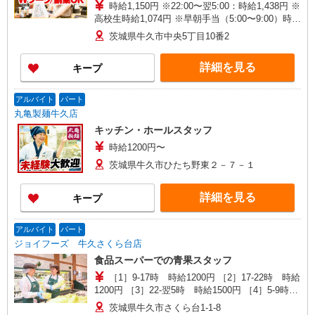
時給1,150円 ※22:00〜翌5:00：時給1,438円 ※
高校生時給1,074円 ※早朝手当（5:00〜9:00）時給
＋150円
茨城県牛久市中央5丁目10番2
詳細を見る
キープ
アルバイト
パート
丸亀製麺牛久店
キッチン・ホールスタッフ
時給1200円〜
茨城県牛久市ひたち野東２－７－１
詳細を見る
キープ
アルバイト
パート
ジョイフーズ 牛久さくら台店
食品スーパーでの青果スタッフ
［1］9-17時 時給1200円 ［2］17-22時 時給
1200円 ［3］22-翌5時 時給1500円 ［4］5-9時
時給1200円 ※日祝＋100円
茨城県牛久市さくら台1-1-8