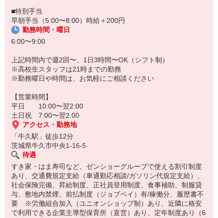
■特別手当
早朝手当（5:00〜8:00）時給＋200円
勤務時間・曜日
6:00〜9:00
上記時間内で週2回〜、1日3時間〜OK（シフト制）
※高校生スタッフは21時までの勤務
※勤務曜日や時間は、お気軽にご相談ください
【営業時間】
平日 10:00〜翌2:00
土日祝 7:00〜翌2:00
アクセス・勤務地
「牛久駅」徒歩12分
茨城県牛久市中央1-16-5
待遇
すき家・はま寿司など、ゼンショーグループで使える割引制度
あり、交通費規定支給（車通勤応相談/ガソリン代規定支給）、
社会保険完備、昇給制度、正社員登用制度、食事補助、制服貸
与、敷地内禁煙、前払制度（ジョブペイ）有/稼働分、履歴書不
要 ※労働組合加入（ユニオンショップ制）あり、近隣に格安
で利用できる企業主導型保育所（直営）あり、定年制度あり（6