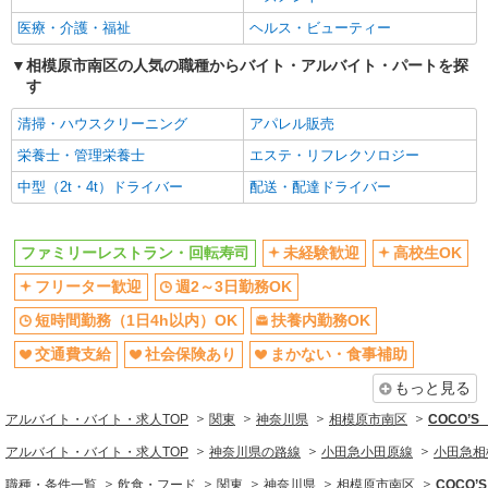
まかない・食事補助
社員登用あり
医療・介護・福祉
ヘルス・ビューティー
同じ職種から求人を探す
相模原市南区の人気の職種からバイト・アルバイト・パートを探
飲食・フード
す
同じ特徴から求人を探す
清掃・ハウスクリーニング
アパレル販売
栄養士・管理栄養士
エステ・リフレクソロジー
未経験歓迎
高校生OK
中型（2t・4t）ドライバー
配送・配達ドライバー
週2～3日勤務OK
短時間勤務（1日4h以内）OK
扶養内勤務OK
交通費支給
社会保険あり
まかない・食事補助
ファミリーレストラン・回転寿司
未経験歓迎
高校生OK
社員登用あり
フリーター歓迎
週2～3日勤務OK
短時間勤務（1日4h以内）OK
扶養内勤務OK
交通費支給
社会保険あり
まかない・食事補助
もっと見る
アルバイト・バイト・求人TOP
関東
神奈川県
相模原市南区
COCO’
アルバイト・バイト・求人TOP
神奈川県の路線
小田急小田原線
小田急相
職種・条件一覧
飲食・フード
関東
神奈川県
相模原市南区
COCO