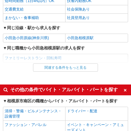
短時間勤務（1日4h以内）OK
扶養内勤務OK
交通費支給
社会保険あり
まかない・食事補助
社員登用あり
同じ沿線・駅から求人を探す
小田急小田原線(神奈川県)
小田急相模原駅
同じ職種から小田急相模原駅の求人を探す
ファミリーレストラン・回転寿司
関連する条件をもっと見る
同じ雇用形態から小田急相模原駅の求人を探す
アルバイト
パート
同じ特徴から小田急相模原駅の求人を探す
その他の条件でバイト・アルバイト・パートを探す
未経験歓迎
高校生OK
相模原市南区の職種からバイト・アルバイト・パートを探す
フリーター歓迎
週2～3日勤務OK
清掃・警備・ビルメンテナンス・
ドライバー・配達
短時間勤務（1日4h以内）OK
扶養内勤務OK
設備管理
交通費支給
社会保険あり
ファッション・アパレル
イベント・キャンペーン・アミュ
ーズメント