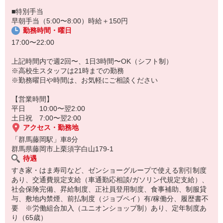
■特別手当
早朝手当（5:00〜8:00）時給＋150円
勤務時間・曜日
17:00〜22:00
上記時間内で週2回〜、1日3時間〜OK（シフト制）
※高校生スタッフは21時までの勤務
※勤務曜日や時間は、お気軽にご相談ください
【営業時間】
平日 10:00〜翌2:00
土日祝 7:00〜翌2:00
アクセス・勤務地
「群馬藤岡駅」車8分
群馬県藤岡市上栗須字白山179-1
待遇
すき家・はま寿司など、ゼンショーグループで使える割引制度
あり、交通費規定支給（車通勤応相談/ガソリン代規定支給）、
社会保険完備、昇給制度、正社員登用制度、食事補助、制服貸
与、敷地内禁煙、前払制度（ジョブペイ）有/稼働分、履歴書不
要 ※労働組合加入（ユニオンショップ制）あり、定年制度あ
り（65歳）