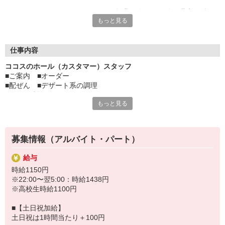
ディナータイムのシフトだから、授業が終わった後や週末に働け
もっと見る
て、学業とアルバイトを無理なく両立できます。
サークル活動や学校行事とも柔軟に調整できるので、プライベー
トの時間もしっかり確保。未経験でも大歓迎！先輩スタッフがし
仕事内容
っかりサポートするので、安心してスタートできますよ♪
ココスのホール（カスタマー）スタッフ
■ご案内 ■オーダー
楽しい職場で、新しい経験を積みながら、学生生活をもっと充実
■配ぜん ■デザート系の調理
させよう！
■レジ、清掃
もっと見る
など、ホール（カスタマー）業務をお願いします。
すき家・はま寿司など、ゼンショーグループで使える割引制度あ
り。
手の洗い方、トレーの持ち方、お客様へのご挨拶の仕方などは
詳しいマニュアルで学べます。
募集情報（アルバイト・パート）
給与
時給1150円
※22:00〜翌5:00：時給1438円
※高校生時給1100円
■【土日祝加給】
土日祝は1時間当たり＋100円