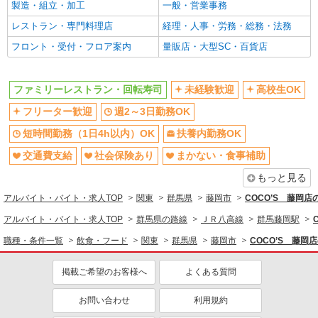
製造・組立・加工
一般・営業事務
同じ特徴から求人を探す
レストラン・専門料理店
経理・人事・労務・総務・法務
未経験歓迎
高校生OK
フロント・受付・フロア案内
量販店・大型SC・百貨店
週2～3日勤務OK
短時間勤務（1日4h以内）OK
扶養内勤務OK
交通費支給
ファミリーレストラン・回転寿司
未経験歓迎
高校生OK
社会保険あり
まかない・食事補助
フリーター歓迎
週2～3日勤務OK
社員登用あり
短時間勤務（1日4h以内）OK
扶養内勤務OK
交通費支給
社会保険あり
まかない・食事補助
もっと見る
アルバイト・バイト・求人TOP
関東
群馬県
藤岡市
COCO’S 藤岡
アルバイト・バイト・求人TOP
群馬県の路線
ＪＲ八高線
群馬藤岡駅
職種・条件一覧
飲食・フード
関東
群馬県
藤岡市
COCO’S 藤岡
掲載ご希望のお客様へ
よくある質問
お問い合わせ
利用規約