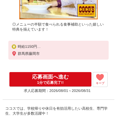
◎メニューの半額で食べられる食事補助といった嬉しい
特典を揃えています！
時給1150円
※22:00〜翌5:00：時給1438円
群馬県藤岡市
※高校生時給1100円
■【土日祝加給】
土日祝は1時間当たり＋100円
応募画面へ進む
■特別手当
1分で応募完了!!
キープ
早朝手当（5:00〜8:00）時給＋150円
求人応募期間：2026/08/01～2026/08/31
ココスでは、学校帰りや休日を有効活用したい高校生、専門学
生、大学生が多数活躍中！