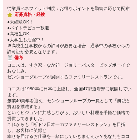
従業員ベネフィット制度：お得なポイントを勤続に応じて配布
応募資格・経験
●未経験OK！
●バイトデビュー歓迎
●高校生OK
●大学生も活躍中！
※高校生は学校からの許可が必要な場合、通学中の学校からの
許可証が必要となります。
備考
ココスは、すき家・なか卯・ジョリーパスタ・ビッグボーイで
おなじみ、
ゼンショーグループが展開するファミリーレストランです。
ココスは1980年に日本に上陸し、全国47都道府県に展開してい
ます。
創業40周年を迎え、ゼンショーグループの一員として「飢餓と
貧困を撲滅する」
というビジョンに共感しながら、おいしい料理を手軽な価格で
提供してきました。
これからも「断トツ日本一のファミリーレストラン」を目指
し、お客様に笑顔と
幸せを届けるお仕事を一緒にしていきませんか？あなたもココ