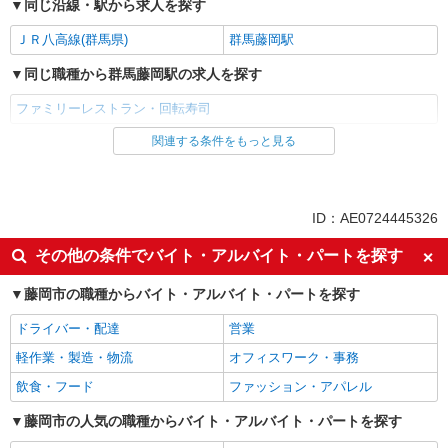
同じ沿線・駅から求人を探す
ＪＲ八高線(群馬県)
群馬藤岡駅
同じ職種から群馬藤岡駅の求人を探す
ファミリーレストラン・回転寿司
関連する条件をもっと見る
同じ雇用形態から群馬藤岡駅の求人を探す
アルバイト
パート
同じ特徴から群馬藤岡駅の求人を探す
ID：AE0724445326
未経験歓迎
高校生OK
その他の条件でバイト・アルバイト・パートを探す
フリーター歓迎
週2～3日勤務OK
藤岡市の職種からバイト・アルバイト・パートを探す
短時間勤務（1日4h以内）OK
扶養内勤務OK
ドライバー・配達
営業
交通費支給
社会保険あり
軽作業・製造・物流
オフィスワーク・事務
まかない・食事補助
社員登用あり
飲食・フード
ファッション・アパレル
同じ職種から求人を探す
藤岡市の人気の職種からバイト・アルバイト・パートを探す
飲食・フード