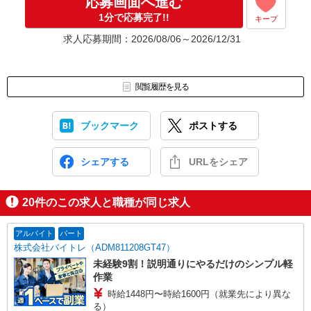
応募画面へ進む
1分で応募完了!!
キープ
求人応募期間：2026/08/06～2026/12/31
閲覧履歴を見る
ブックマーク
ポストする
シェアする
URLをシェア
20
件のこの求人と職種が同じ求人
アルバイト
パート
株式会社バイトレ（ADM811208GT47）
未経験9割！説明通りにやるだけのシンプル軽
作業
時給1448円〜時給1600円（就業先により異な
る）