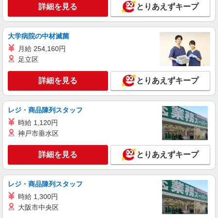
詳細を見る
とりあえずキープ
アルバイト
パート
株式会社バイトレ（ADM815654）
大学病院の中材滅菌
未経験9割！説明通りにやるだけのシンプル軽
月給 254,160円
作業
足立区
時給1300円（就業先により異なる）
茨城県土浦市
詳細を見る
とりあえずキープ
詳細を見る
キープ
レジ・商品陳列スタッフ
正社員
時給 1,120円
株式会社テクノ・サービス マニュファクチャリング【茨城県】
神戸市垂水区
製造スタッフ（組立・加工・目視検査・機械操
作など）
詳細を見る
とりあえずキープ
月給200000〜250000円（スキル・経験を考
慮）
茨城県土浦市 （他にも茨城県内に多数あり）
レジ・商品陳列スタッフ
※勤務地はご希望を考慮の上、ご自宅を中心に通
時給 1,300円
勤時間120分圏内のエリアとなります。（転勤な
し）
大阪市中央区
詳細を見る
キープ