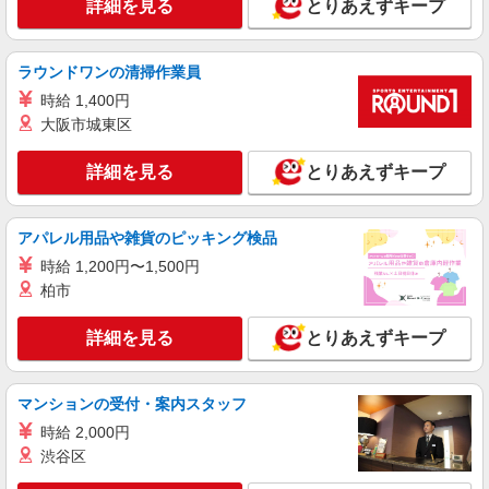
詳細を見る
とりあえずキープ
詳細を見る
キープ
ラウンドワンの清掃作業員
アルバイト
パート
時給 1,400円
株式会社バイトレ（ADM814620）
大阪市城東区
久しぶりのお仕事に｜座ってできるモクモク軽
作業
詳細を見る
とりあえずキープ
時給1266円（就業先により異なる）
茨城県土浦市
アパレル用品や雑貨のピッキング検品
詳細を見る
キープ
時給 1,200円〜1,500円
柏市
アルバイト
パート
株式会社バイトレ（ADM815651）
詳細を見る
とりあえずキープ
コツコツ派歓迎｜見る・分ける・貼るだけ♪倉
庫内軽作業
マンションの受付・案内スタッフ
時給1300円（就業先により異なる）
時給 2,000円
茨城県土浦市
渋谷区
詳細を見る
キープ