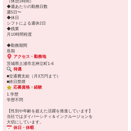
安心して働ける環境です。
（休憩1時間）
◆週あたりの勤務日数
週5日〜
◆休日
シフトによる週休2日
◆残業
月10時間程度
◆勤務期間
長期
アクセス・勤務地
茨城県土浦市北神立町1-6
待遇
■交通費支給（月3万円まで）
■終日禁煙
応募資格・経験
1.学歴
学歴不問
【性別や年齢を超えた活躍を推進しています】
当社ではダイバーシティ＆インクルージョンを
大切にしています。
休日・休暇