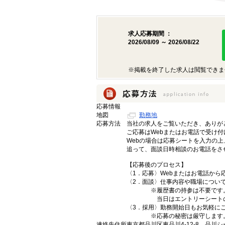
求人応募期間 ：
2026/08/09 ～ 2026/08/22
※掲載を終了した求人は閲覧できま
応募情報
地図
勤務地
応募方法
当社の求人をご覧いただき、ありが
ご応募はWebまたはお電話で受け付
Webの場合は応募シートを入力の
追って、面談日時相談のお電話をさ
【応募後のプロセス】
〈1．応募〉Webまたはお電話から
〈2．面談〉仕事内容や職場につい
※履歴書の持参は不要です
当日はエントリーシートのご
〈3．採用〉勤務開始日もお気軽に
※応募の秘密は厳守します
連絡先住所
東京都品川区東品川4-12-8 品川