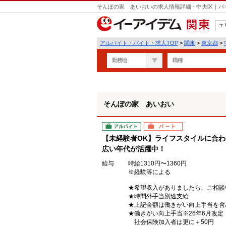
そんぽの家 あいおいの求人情報詳細 - 中央区｜
エ
関東
アルバイト・バイト・求人TOP
>
関東
>
東京都
>
勤務地
職種
そんぽの家 あいおい
アルバイト
パート
【未経験者OK】ライフスタイルに合わ
広い年代が活躍中！
給与
時給1310円〜1360円
※経験等による
★希望収入がありましたら、ご相談
★時間外手当別途支給
★上記金額は働きがい向上手当を含
★働きがい向上手当※26年6月改
社会保険加入者は更に＋50円