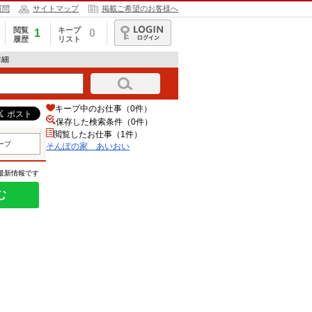
質問
サイトマップ
掲載ご希望のお客様へ
閲覧
キープ
1
0
履歴
リスト
ログイン
詳細
キープ中のお仕事（0件）
保存した検索条件（
0
件）
閲覧したお仕事（1件）
ープ
そんぽの家 あいおい
の最新情報です
む