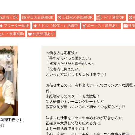
h以内）OK
平日のみ勤務OK
土日祝のみ勤務OK
バイク通勤OK
フリーター歓迎
ミドル（40代～）活躍中
ボーナス・賞与あり
扶養
ない・食事補助
社員登用あり
＜働き方は応相談＞
「早朝からパっと働きたい」
「夕方あたりだと都合がいい」
「扶養内に抑えたい」
といった方にピッタリなお仕事です！
お任せするのは、有料老人ホームでのカンタンな調理
付。
未経験からのスタートも大歓迎！
新人研修やトレーニングシートなど
教育体制が整っているので初めてでも安心です◎
決まった仕事をコツコツ進めるのが好きな方や、
い調理工程です。
正確さを意識して取り組める方は、
心◎
より一層活躍できますよ！
安心・安全に、そして美味しく楽しめる食事を提供し