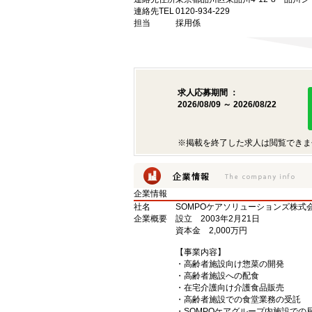
連絡先TEL
0120-934-229
担当
採用係
求人応募期間 ：
2026/08/09 ～ 2026/08/22
※掲載を終了した求人は閲覧できま
企業情報
社名
SOMPOケアソリューションズ株式
企業概要
設立 2003年2月21日
資本金 2,000万円
【事業内容】
・高齢者施設向け惣菜の開発
・高齢者施設への配食
・在宅介護向け介護食品販売
・高齢者施設での食堂業務の受託
・SOMPOケアグループ内施設での