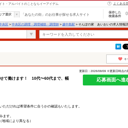
よくある
バイト・アルバイトのことならイーアイデム
保存した
0
リア選択
「あなたの街」のお仕事が探せる求人サイト
検索条件
中央区
>
中央区の調理・調理補助・調理師
>
越中島駅
> そんぽの家 あいおいの求人情報
キ
更新日：2026/08/09 ※更新日時点
せて働けます！ 10代〜60代まで、幅
応募画面へ進
いただければ希望条件に合うかの確認もいたします。
みます。
定（地域により異なる）