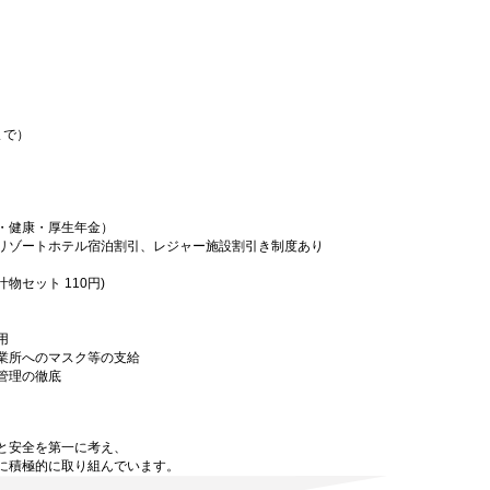
まで）
・健康・厚生年金）
リゾートホテル宿泊割引、レジャー施設割引き制度あり
セット 110円)
用
業所へのマスク等の支給
管理の徹底
と安全を第一に考え、
に積極的に取り組んでいます。