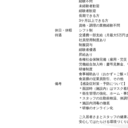
経験不問
未経験者歓迎
経験者歓迎
長期できる方
3ケ月以上できる方
資格・調理の業務経験不問
休日・休暇
シフト制
待遇
交通費一部支給（月最大5万円
社員登用制度あり
制服貸与
経験者優遇
昇給あり
各種社会保険完備（雇用・労災
労働組合加入時：慶弔見舞金、
研修制度
食事補助あり（おかず＋ご飯＋汁物
食楽膳の従業員割引、その他
備考
【感染症対策・予防について】
＊面談時（施設内）はマスク着
＊衛生管理の強化、ホーム・事
＊スタッフの出勤前検温、体調
＊施設内消毒の徹底
＊研修のオンライン化
ご入居者さまとスタッフの健康
安心してはたらける環境づくり