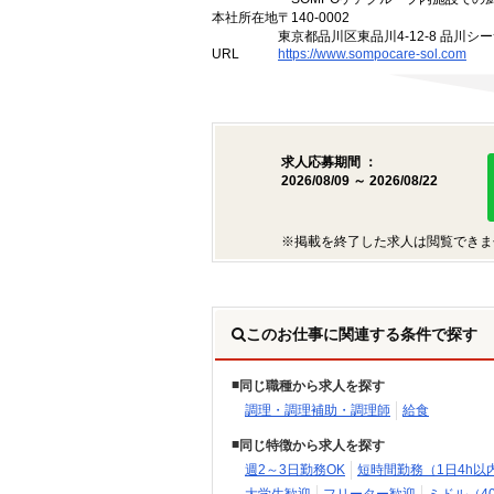
本社所在地
〒140-0002
東京都品川区東品川4-12-8 品川
URL
https://www.sompocare-sol.com
求人応募期間 ：
2026/08/09 ～ 2026/08/22
※掲載を終了した求人は閲覧できま
このお仕事に関連する条件で探す
同じ職種から求人を探す
調理・調理補助・調理師
給食
同じ特徴から求人を探す
週2～3日勤務OK
短時間勤務（1日4h以