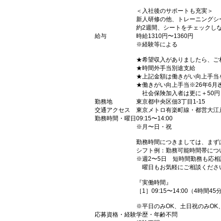
＜入社後のサポートも充実＞
新人研修の他、トレーニングシ
約2週間、シートをチェックし
給与
時給1310円〜1360円
※経験等による
★希望収入がありましたら、ご
★時間外手当別途支給
★上記金額は働きがい向上手当
★働きがい向上手当※26年6月
社会保険加入者は更に＋50円
勤務地
東京都中央区佃3丁目1-15
交通アクセス
東京メトロ有楽町線・都営大江
勤務時間・曜日
09:15〜14:00
※月〜日・祝
勤務時間につきましては、まず
シフト例：勤務可能時間帯につ
※週2〜5日 短時間勤務も応相
曜日もお気軽にご相談くださ
『実働時間』
［1］09:15〜14:00（4時間4
※平日のみOK、土日祝のみOK
応募資格・経験
学歴・年齢不問