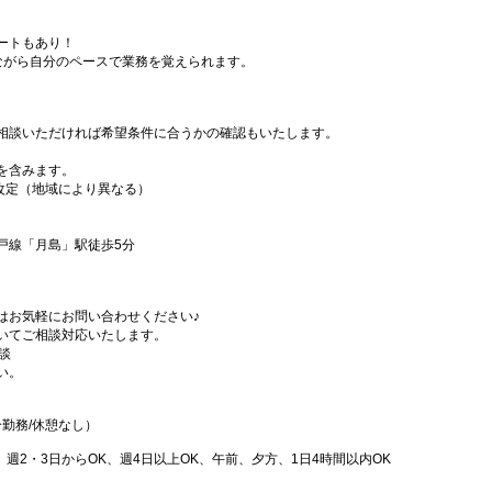
ートもあり！
ながら自分のペースで業務を覚えられます。
相談いただければ希望条件に合うかの確認もいたします。
を含みます。
改定（地域により異なる）
戸線「月島」駅徒歩5分
はお気軽にお問い合わせください♪
いてご相談対応いたします。
談
い。
5分勤務/休憩なし）
、週2・3日からOK、週4日以上OK、午前、夕方、1日4時間以内OK