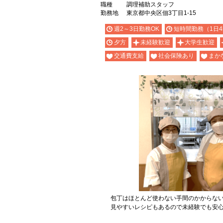
職種
調理補助スタッフ
勤務地
東京都中央区佃3丁目1-15
週2～3日勤務OK
短時間勤務（1日4
夕方
未経験歓迎
大学生歓迎
交通費支給
社会保険あり
まか
包丁はほとんど使わない手間のかからな
見やすいレシピもあるので未経験でも安