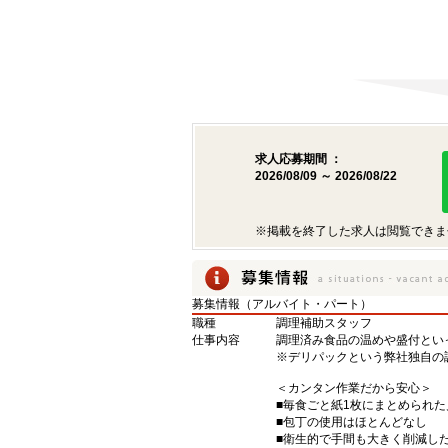
求人応募期間 ：
2026/08/09 ～ 2026/08/22
※掲載を終了した求人は閲覧できま
募集情報（アルバイト・パート）
職種
調理補助スタッフ
仕事内容
調理済み食品の温めや盛付とい
※デリパックという弊社独自の
＜カンタン作業だから安心＞
■毎食ごと紙1枚にまとめられ
■包丁の使用はほとんどなし
■衛生的で手間も大きく削減し