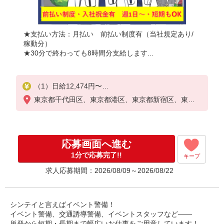
★支払い方法：月払い 前払い制度有（当社規定あり/
稼動分）
★30分で終わっても8時間分支給します...
（1）日給12,474円〜
※給与幅は勤務日数による
東京都千代田区、東京都港区、東京都新宿区、東京
都品川区、東京都目黒区、東京都渋谷区
MAX日収13,474円
基本：日給12,474円
精勤手当：＋1,000円 ※週4日勤務以上
応募画面へ進む
（2）日給10,500円〜
1分で応募完了!!
キープ
※給与幅は勤務日数による
求人応募期間：2026/08/09～2026/08/22
MAX日収11,500円
基本：日給10,500円
精勤手当1,000円/日※週4日勤務以上
シンテイと言えばイベント警備！
イベント警備、交通誘導警備、イベントスタッフなど――
単発から短期・長期まで幅広いお仕事をご用意しています！