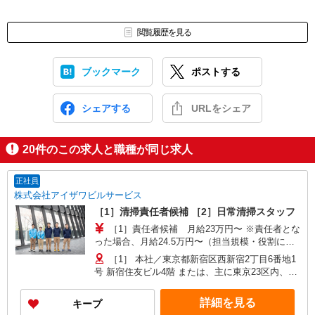
＼応募から最短5日で勤務スタートも可能です／
（例）
ご応募
閲覧履歴を見る
▼
翌日：応募の次の日に面談
▼
ブックマーク
ポストする
2〜4日目：研修スタート（3日間）
▼
シェアする
URLをシェア
5日目：勤務開始！！
20
件のこの求人と職種が同じ求人
正社員
株式会社アイザワビルサービス
［1］清掃責任者候補 ［2］日常清掃スタッフ
［1］責任者候補 月給23万円〜 ※責任者とな
った場合、月給24.5万円〜（担当規模・役割によ
り段階的に昇給 月収例26.1万円（入社2年/基本給
［1］ 本社／東京都新宿区西新宿2丁目6番地1
23万円＋資格手当5,000円＋残業手当2.6万円※月
号 新宿住友ビル4階 または、主に東京23区内、関
20時間） 年収例360.2万円（上記月収例26.1万円
東圏にある住友不動産所有の各オフィスビル、マ
＋賞与年2回） ［2］日常清掃 月給22万円〜 月
ンション 各現場へは直行直帰OK！※転居を伴う
詳細を見る
キープ
収例24.6万円（入社1年/未経験/基本給22万円＋残
転勤はありません。 ［2］東京都内各地にあり！