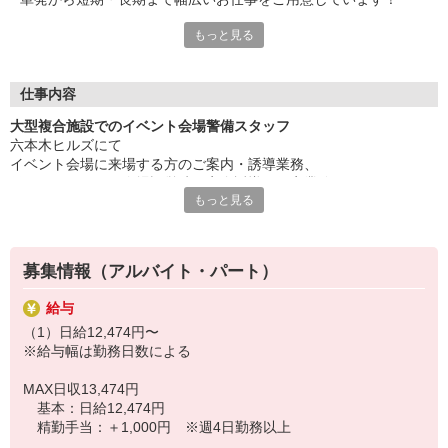
もっと見る
≪シフト自由≫
勤務は週1日〜OK！
「今月はいくら稼ぎたい」「この日は休みたい」など、
希望収入やライフスタイルに合わせて働くことができます。
仕事内容
提出も、アプリで簡単＆週1回でOKなのもポイント！
大型複合施設でのイベント会場警備スタッフ
六本木ヒルズにて
≪初任研修手当＆入社祝い金あり≫
イベント会場に来場する方のご案内・誘導業務、
研修期間3日分の研修手当の支給あり。
併せて、イベント会場設営時の安全誘導・保安業務などをお願いし
収入面でも安心してスタートできます！
もっと見る
ます。（アルバイト・パート）
また、勤務開始後は特定の勤務回数ごとに入社祝い金を支給！
※研修有
お給料のほか最大5万円の祝い金も手にするチャンスです♪
未経験者は新任研修20h〜
■初任研修手当：3日間3万円支給
募集情報（アルバイト・パート）
▼具体的お仕事内容は▼
（研修手当1日9,000円＋食事手当1日1,000円×3日）
「こちらでの飲食はできません」
※研修実施3日間の交通費も支給！
給与
「こちらが入り口です」
（1）日給12,474円〜
「危ないので足元お気をつけください」、他
■入社祝い金：5万円支給
※給与幅は勤務日数による
お越しいただいたお客様に対してご案内・巡回をお願いします
研修終了後…
15回勤務で2万円
MAX日収13,474円
難しい業務はないので未経験でも始めやすい業務です
30回勤務で3万円
基本：日給12,474円
合計5万円が給与とは別でGETできます！
精勤手当：＋1,000円 ※週4日勤務以上
≪シンテイ警備≫なら【長期現場×固定勤務地】が可能！