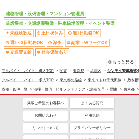
同じ特徴から求人を探す
建物管理・設備管理・マンション管理員
未経験歓迎
土日祝休み
施設警備・交通誘導警備・駐車輪場管理・イベント警備
週1日勤務OK
週2～3日勤務OK
未経験歓迎
土日祝休み
週1日勤務OK
深夜
副業・WワークOK
週2～3日勤務OK
深夜
副業・WワークOK
交通費支給
社会保険あり
交通費支給
社会保険あり
社宅・寮あり
まかない・食事補助
もっと見る
社員登用あり
アルバイト・バイト・求人TOP
関東
東京都
品川区
シンテイ警備株式
アルバイト・バイト・求人TOP
東京都の路線
東京メトロ千代田線
乃木坂
職種・条件一覧
清掃・警備・ビルメンテナンス・設備管理
関東
東京都
掲載ご希望のお客様へ
よくある質問
お問い合わせ
利用規約
リンクについて
プライバシーポリシー