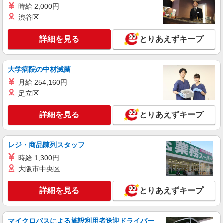
無資格・未経験の方 日給13,500円〜 交通誘導
時給 2,000円
警備2級資格者 日給14,000円〜 交通誘導警備2級
渋谷区
資格者（資格が必要な現場での勤務時） 日給
東京都品川区 ※周辺エリアにも勤務地多数♪
15,000円〜 さらに・・・ ★交通誘導警備2級、ま
※勤務地充足の際は、他近隣の勤務地をご案内い
詳細を見る
とりあえずキープ
たは指導教育責任者の資格をお持ちの方は、 サ
たします
ンエス警備保障特別給付金 100,000円支給 ※30
詳細を見る
キープ
勤務30,000円 さらに30勤務後70,000円（規定
有） ★過去3年以内に1年以上の経験ある方は、7
大学病院の中材滅菌
時間の新任研修後、 研修費として60,000円支給
アルバイト
パート
月給 254,160円
（規定有）
サンエス警備保障株式会社 溝の口支社
足立区
高日給の交通誘導警備
無資格・未経験の方 日給15,500円〜 交通誘導
詳細を見る
とりあえずキープ
警備2級資格者 日給16,000円〜 交通誘導警備2級
資格者（資格が必要な現場での勤務時） 日給
東京都品川区 ※周辺エリアにも勤務地多数♪
17,000円〜 さらに・・・ ★交通誘導警備2級、ま
※勤務地充足の際は、他近隣の勤務地をご案内い
レジ・商品陳列スタッフ
たは指導教育責任者の資格をお持ちの方は、 サ
たします
時給 1,300円
ンエス警備保障特別給付金 100,000円支給 ※30
詳細を見る
キープ
勤務30,000円 さらに30勤務後70,000円（規定
大阪市中央区
有） ★過去3年以内に1年以上の経験ある方は、7
時間の新任研修後、 研修費として60,000円支給
アルバイト
パート
詳細を見る
とりあえずキープ
（規定有）
サンエス警備保障株式会社 蒲田支社
高日給の交通誘導警備
マイクロバスによる施設利用者送迎ドライバー
無資格・未経験の方 日給13,500円〜 交通誘導