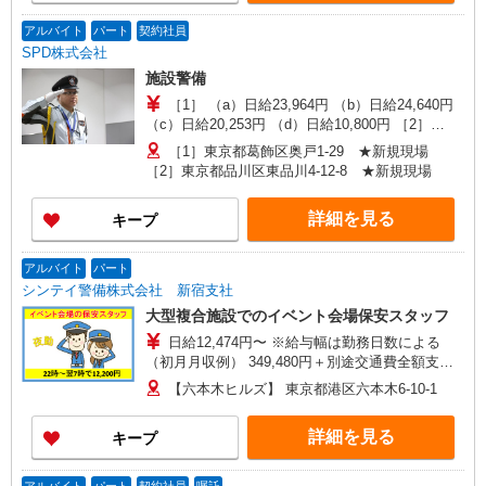
業手当2.6万円※月20時間） 年収例339.2万円（上
新宿区周辺エリア ・新宿区西新宿2丁目 ・新宿区
記月収例24.6万円＋賞与年2回） ※残業代はしっ
西新宿8丁目 ・新宿区大久保3丁目 ・新宿区西新
アルバイト
パート
契約社員
かり支給いたします
宿6丁目 千代田区周辺エリア ・千代田区外神田3
SPD株式会社
丁目 ・千代田区神田駿河台2丁目 ・千代田区西神
施設警備
田3丁目 ・千代田区二番町4丁目 ・千代田区麹町5
［1］ （a）日給23,964円 （b）日給24,640円
丁目 ・千代田区麹町1丁目 ・千代田区一番町 港区
（c）日給20,253円 （d）日給10,800円 ［2］
周辺エリア ・港区三田1丁目 ・港区芝浦3丁目 ・
（a）日給23,289円 （b）日給12,152円
港区赤坂8丁目 文京区（飯田橋）周辺エリア ・文
［1］東京都葛飾区奥戸1-29 ★新規現場
京区後楽2丁目 台東区周辺エリア ・台東区北上野
［2］東京都品川区東品川4-12-8 ★新規現場
1丁目 品川区周辺エリア ・品川区西品川1丁目 中
央区周辺エリア ・中央区日本橋2丁目 ※すべて駅
詳細を見る
キープ
から徒歩圏内です！ ※現場状況により、配属現場
が上記と異なる場合がございます。
アルバイト
パート
シンテイ警備株式会社 新宿支社
大型複合施設でのイベント会場保安スタッフ
日給12,474円〜 ※給与幅は勤務日数による
（初月月収例） 349,480円＋別途交通費全額支給
※日勤20日の場合。研修手当（3日間で3万円）、
【六本木ヒルズ】 東京都港区六本木6-10-1
入社祝金5万円含む 【各種手当】 ・精勤手当：
1,000円/日 ※週4回以上勤務の場合 ・研修手当：
詳細を見る
キープ
3日間30,000円 ・入社祝金：合計5万円 【給与は
週払いor月払い、選べます】 ★週払い（毎週水
曜） ※勤務日数によって規定あり ★月払い（毎月