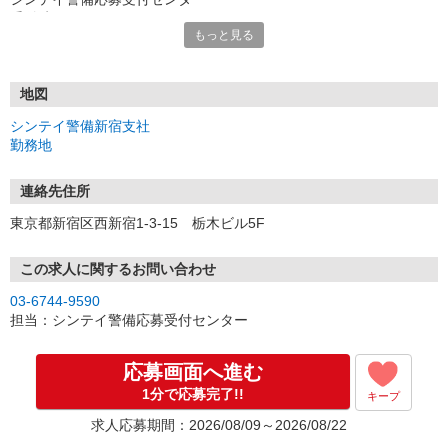
受付時間：10:00〜23:00
もっと見る
※友達や仲間同士での応募OK
※ハローワークでお仕事をお探しの方も是非ご応募ください
WEB応募された方は、応募受付センターから配信される
地図
面接予約メール（ショートメールとEメールの2通）より面接日時の
シンテイ警備新宿支社
予約が可能です。
勤務地
ショートメールは【03-6778-8910】、Eメールは【job@shintei.bizp
la.jp】
からのご連絡になります。
連絡先住所
※「@shintei.bizpla.jp」ドメインからメールが受信できるよう設定
東京都新宿区西新宿1-3-15 栃木ビル5F
をお願いします。
面接予約メールが配信されない場合や不明な点がございましたら
この求人に関するお問い合わせ
下記迄お気軽にお問い合わせください。
03-6744-9590
シンテイ警備 応募受付センター【03-6744-9590】
担当：シンテイ警備応募受付センター
シンテイ警備 新宿支社【03-5909-8821】
★面接時のマスク着用OKです
応募画面へ進む
1分で応募完了!!
キープ
≪面接場所≫
・新宿支社（東京都新宿区西新宿1-3-15 栃木ビル5F）
求人応募期間：2026/08/09～2026/08/22