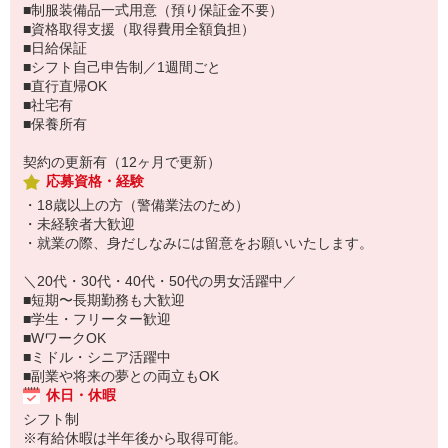
■制服装備品一式用意（預り保証金不要）
■資格取得支援（取得費用全額負担）
■日給保証
■シフト自己申告制／1週間ごと
■直行直帰OK
■社宅有
■保養所有
契約の更新有（12ヶ月で更新）
応募資格・経験
・18歳以上の方（警備業法のため）
・未経験者大歓迎
・就業の際、身だしなみには留意をお願いいたします。
＼20代・30代・40代・50代の男女活躍中／
■短期〜長期勤務も大歓迎
■学生・フリーター歓迎
■WワークOK
■ミドル・シニア活躍中
■副業や将来の夢との両立もOK
休日・休暇
シフト制
※有給休暇は半年後から取得可能。