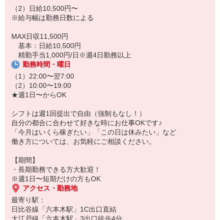
勤務地は数年以上続く長期現場です。
（2）日給10,500円〜
毎日同じ現場、同じ生活リズムで安定して勤務が出来ます。
※給与幅は勤務日数による
さらに【当日雨天中止ナシ】！
当日急にお仕事がなくなってしまう心配はありません。
MAX日収11,500円
基本：日給10,500円
精勤手当1,000円/日※週4日勤務以上
勤務時間・曜日
（1）22:00〜翌7:00
（2）10:00〜19:00
★週1日〜からOK
シフトは週1回提出で自由（強制もなし！）
自分の都合に合わせて好きな時にお仕事OKです♪
「今月はいくら稼ぎたい」「この日は休みたい」など
働き方については、お気軽にご相談ください。
【期間】
・長期勤務できる方大歓迎！
※週1日〜短期だけの方もOK
アクセス・勤務地
最寄り駅：
日比谷線「六本木駅」1C出口直結
大江戸線「六本木駅」3出口徒歩4分