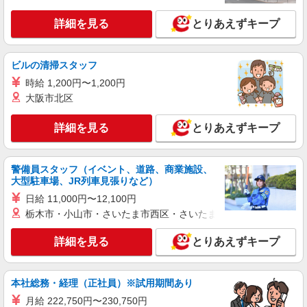
高日給の交通誘導警備
無資格・未経験の方 日給15,500円〜 交通誘導
詳細を見る
とりあえずキープ
警備2級資格者 日給16,000円〜 交通誘導警備2級
資格者（資格が必要な現場での勤務時） 日給
東京都品川区 ※周辺エリアにも勤務地多数♪
17,000円〜 さらに・・・ ★交通誘導警備2級、ま
※勤務地充足の際は、他近隣の勤務地をご案内い
ビルの清掃スタッフ
たは指導教育責任者の資格をお持ちの方は、 サ
たします
ンエス警備保障特別給付金 100,000円支給 ※30
時給 1,200円〜1,200円
詳細を見る
キープ
勤務30,000円 さらに30勤務後70,000円（規定
大阪市北区
有） ★過去3年以内に1年以上の経験ある方は、7
時間の新任研修後、 研修費として60,000円支給
アルバイト
パート
詳細を見る
とりあえずキープ
（規定有）
サンエス警備保障株式会社 新宿支社
高日給の交通誘導警備
警備員スタッフ（イベント、道路、商業施設、
無資格・未経験の方 日給13,500円〜 交通誘導
大型駐車場、JR列車見張りなど）
警備2級資格者 日給14,000円〜 交通誘導警備2級
資格者（資格が必要な現場での勤務時） 日給
日給 11,000円〜12,100円
東京都品川区 ※周辺エリアにも勤務地多数♪
15,000円〜 さらに・・・ ★交通誘導警備2級、ま
※勤務地充足の際は、他近隣の勤務地をご案内い
栃木市・小山市・さいたま市西区・さいたま市岩槻区・久喜市・
たは指導教育責任者の資格をお持ちの方は、 サ
たします
ンエス警備保障特別給付金 100,000円支給 ※30
詳細を見る
とりあえずキープ
詳細を見る
キープ
勤務30,000円 さらに30勤務後70,000円（規定
有） ★過去3年以内に1年以上の経験ある方は、7
時間の新任研修後、 研修費として60,000円支給
アルバイト
パート
（規定有）
本社総務・経理（正社員）※試用期間あり
サンエス警備保障株式会社 渋谷支社
月給 222,750円〜230,750円
高日給の交通誘導警備