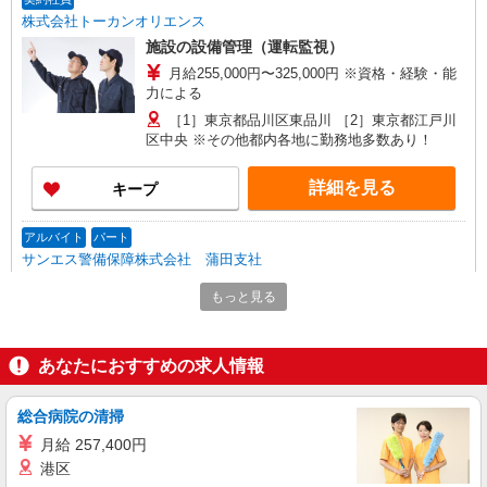
株式会社トーカンオリエンス
施設の設備管理（運転監視）
月給255,000円〜325,000円 ※資格・経験・能
力による
［1］東京都品川区東品川 ［2］東京都江戸川
区中央 ※その他都内各地に勤務地多数あり！
詳細を見る
キープ
アルバイト
パート
サンエス警備保障株式会社 蒲田支社
高日給の交通誘導警備
もっと見る
無資格・未経験の方 日給13,500円〜 交通誘導
警備2級資格者 日給14,000円〜 交通誘導警備2級
資格者（資格が必要な現場での勤務時） 日給
東京都品川区 ※周辺エリアにも勤務地多数♪
あなたにおすすめの求人情報
15,000円〜 さらに・・・ ★交通誘導警備2級、ま
※勤務地充足の際は、他近隣の勤務地をご案内い
たは指導教育責任者の資格をお持ちの方は、 サ
たします
ンエス警備保障特別給付金 100,000円支給 ※30
総合病院の清掃
詳細を見る
キープ
勤務30,000円 さらに30勤務後70,000円（規定
月給 257,400円
有） ★過去3年以内に1年以上の経験ある方は、7
港区
時間の新任研修後、 研修費として60,000円支給
アルバイト
パート