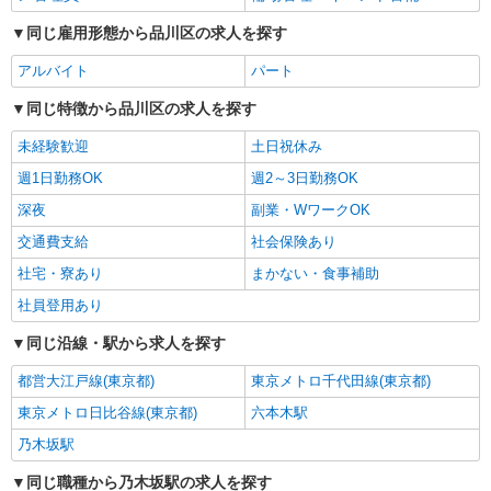
警備2級資格者 日給14,000円〜 交通誘導警備2級
資格者（資格が必要な現場での勤務時） 日給
同じ雇用形態から品川区の求人を探す
東京都品川区 ※周辺エリアにも勤務地多数♪
15,000円〜 さらに・・・ ★交通誘導警備2級、ま
※勤務地充足の際は、他近隣の勤務地をご案内い
たは指導教育責任者の資格をお持ちの方は、 サ
アルバイト
パート
たします
ンエス警備保障特別給付金 100,000円支給 ※30
詳細を見る
キープ
勤務30,000円 さらに30勤務後70,000円（規定
同じ特徴から品川区の求人を探す
有） ★過去3年以内に1年以上の経験ある方は、7
未経験歓迎
時間の新任研修後、 研修費として60,000円支給
土日祝休み
（規定有）
週1日勤務OK
週2～3日勤務OK
深夜
副業・WワークOK
交通費支給
社会保険あり
社宅・寮あり
まかない・食事補助
社員登用あり
同じ沿線・駅から求人を探す
都営大江戸線(東京都)
東京メトロ千代田線(東京都)
東京メトロ日比谷線(東京都)
六本木駅
乃木坂駅
同じ職種から乃木坂駅の求人を探す