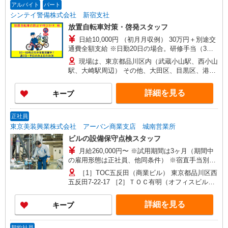
によって規定あり ★月払い（毎月25日） 給料前
アルバイト
パート
払いサービスの利用も可能！ 働いた分だけ事前に
シンテイ警備株式会社 新宿支社
お給料を受け取ることもできます！（規定あり）
放置自転車対策・啓発スタッフ
日給10,000円 （初月月収例） 30万円＋別途交
通費全額支給 ※日勤20日の場合。研修手当（3日
間で3万円）、入社祝金5万円含む 【各種手当】
現場は、東京都品川区内（武蔵小山駅、西小山
・精勤手当：1,000円/日 ※週4回以上勤務の場合
駅、大崎駅周辺） その他、大田区、目黒区、港
・研修手当：3日間30,000円 ・入社祝金：合計5万
区、渋谷区、新宿区の近隣エリア始め 東京都内を
円 【給与は週払いor月払い、選べます】 ★週払い
中心にお仕事多数あります お気軽にご相談くださ
詳細を見る
キープ
（毎週水曜） ※勤務日数によって規定あり ★月払
い 【登録は新宿】 JR、小田急、京王、東京メト
い（毎月25日） 給料前払いシステムの利用も可
ロ丸の内線、 都営地下鉄副都心線など新宿駅西口
能！
から徒歩5分の 好立地の新宿支社です！ 是非お気
正社員
軽にお越し下さい。
東京美装興業株式会社 アーバン商業支店 城南営業所
ビルの設備保守点検スタッフ
月給260,000円〜 ※試用期間は3ヶ月（期間中
の雇用形態は正社員、他同条件） ※宿直手当別途
支給 ＜技術手当＞ 電気主任技術者1種・2種（月
［1］TOC五反田（商業ビル） 東京都品川区西
30,000円）、3種（月15,000円） 電気工事士2種
五反田7-22-17 ［2］ＴＯＣ有明（オフィスビル）
（月5,000円） 建築物環境衛生管理技術者（月
東京都江東区有明3-5-7
7,000円） 冷凍機械責任者3種（月3,000円） 消防
詳細を見る
キープ
設備士 など ※支給額上限（70,000円／月）
契約社員