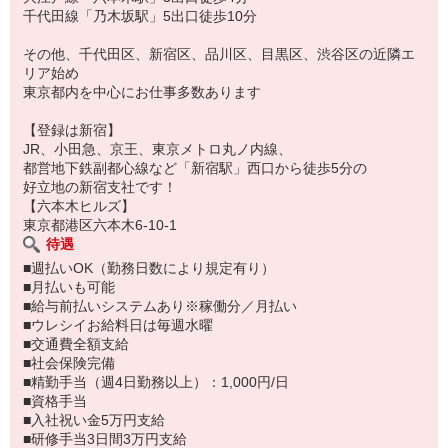
千代田線「乃木坂駅」5出口徒歩10分
その他、千代田区、新宿区、品川区、目黒区、渋谷区の近隣エ
リア始め
東京都内を中心にお仕事多数あります
【登録は新宿】
JR、小田急、京王、東京メトロ丸ノ内線、
都営地下鉄副都心線など「新宿駅」西口から徒歩5分の
好立地の新宿支社です！
【六本木ヒルズ】
東京都港区六本木6-10-1
待遇
■週払いOK（勤務日数により規定有り）
■月払いも可能
■給与前払いシステムあり※稼働分／月払い
■ウレシイお給料日は毎週水曜
■交通費全額支給
■社会保険完備
■精勤手当（週4日勤務以上）：1,000円/日
■資格手当
■入社祝い金5万円支給
■研修手当3日間3万円支給