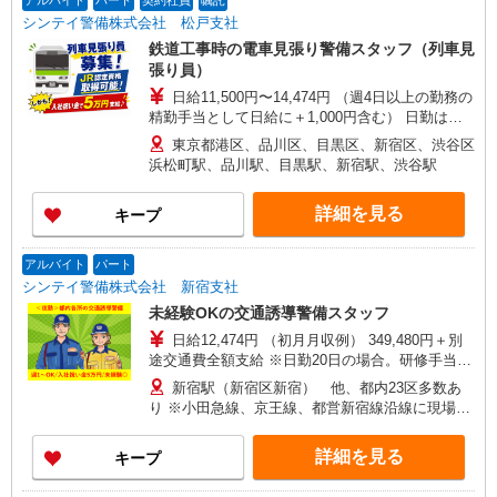
アルバイト
パート
契約社員
嘱託
25日） 給料前払いシステムの利用も可能！
シンテイ警備株式会社 松戸支社
鉄道工事時の電車見張り警備スタッフ（列車見
張り員）
日給11,500円〜14,474円 （週4日以上の勤務の
精勤手当として日給に＋1,000円含む） 日勤は
MAX日収1万2,500円 基本：日給10,500円 週4日以
東京都港区、品川区、目黒区、新宿区、渋谷区
上勤務で＋1,000円 列車見張員資格取得で＋1,000
浜松町駅、品川駅、目黒駅、新宿駅、渋谷駅
円 （列車見張員従事週4日未満は－500円） 夜勤
はMAX日収1万4,474円 基本：日給12,474円 週4日
詳細を見る
キープ
以上勤務で＋1,000円 列車見張員資格取得で＋
1,000円 （列車見張員従事週4日未満は－500円）
入社祝い金5万円支給 研修終了後 15回勤務で2万
アルバイト
パート
円 30回勤務で3万円 合計5万円GET 初任研修と合
シンテイ警備株式会社 新宿支社
わせて8万円
未経験OKの交通誘導警備スタッフ
日給12,474円 （初月月収例） 349,480円＋別
途交通費全額支給 ※日勤20日の場合。研修手当
（3日間で3万円）、入社祝金5万円含む 【各種手
新宿駅（新宿区新宿） 他、都内23区多数あ
当】 ・精勤手当：1,000円/日 ※週4回以上勤務の
り ※小田急線、京王線、都営新宿線沿線に現場有
場合 ・資格手当（交通誘導警備業務資格手当
【勤務地例】 各線「新宿駅」近く 各線「池袋駅」
300円〜1,000円/日） ・研修手当：3日間30,000円
近く JR中央線「武蔵小金井駅」近く 東京メトロ
詳細を見る
キープ
・入社祝金：合計5万円 【給与は週払いor月払
千代田線、日比谷線、丸ノ内線「霞が関駅」近く
い、選べます】 ★週払い（毎週水曜） ※勤務日数
他JR山手線各駅など