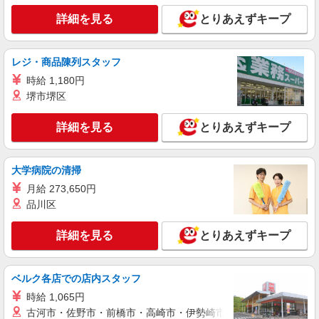
（規定有）
サンエス警備保障株式会社 渋谷支社
詳細を見る
とりあえずキープ
高日給の交通誘導警備
無資格・未経験の方 日給13,500円〜 交通誘導
警備2級資格者 日給14,000円〜 交通誘導警備2級
レジ・商品陳列スタッフ
資格者（資格が必要な現場での勤務時） 日給
東京都品川区 ※周辺エリアにも勤務地多数♪
15,000円〜 さらに・・・ ★交通誘導警備2級、ま
時給 1,180円
※勤務地充足の際は、他近隣の勤務地をご案内い
たは指導教育責任者の資格をお持ちの方は、 サ
堺市堺区
たします
ンエス警備保障特別給付金 100,000円支給 ※30
詳細を見る
キープ
勤務30,000円 さらに30勤務後70,000円（規定
詳細を見る
とりあえずキープ
有） ★過去3年以内に1年以上の経験ある方は、7
時間の新任研修後、 研修費として60,000円支給
アルバイト
パート
（規定有）
SPD株式会社
大学病院の清掃
オフィスビルの施設警備
月給 273,650円
［1］当務／日給23,289円 ［2］夜勤／日給
品川区
12,152円 ★月収例★ ［1］月収279,468円（月／
当務12勤務の場合） ［2］月収243,040円（月／夜
東京都品川区東品川
詳細を見る
とりあえずキープ
勤20勤務の場合）
詳細を見る
キープ
ベルク各店での店内スタッフ
アルバイト
パート
時給 1,065円
サンエス警備保障株式会社 蒲田支社
古河市・佐野市・前橋市・高崎市・伊勢崎市・太田市・館林市・