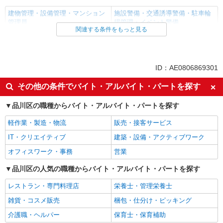
建物管理・設備管理・マンション
施設警備・交通誘導警備・駐車輪
管理員
場管理・イベント警備
関連する条件をもっと見る
同じ雇用形態から乃木坂駅の求人を探す
アルバイト
パート
ID：AE0806869301
同じ特徴から乃木坂駅の求人を探す
その他の条件でバイト・アルバイト・パートを探す
未経験歓迎
土日祝休み
週1日勤務OK
品川区の職種からバイト・アルバイト・パートを探す
週2～3日勤務OK
深夜
副業・WワークOK
軽作業・製造・物流
販売・接客サービス
交通費支給
社会保険あり
IT・クリエイティブ
建築・設備・アクティブワーク
社宅・寮あり
まかない・食事補助
オフィスワーク・事務
営業
社員登用あり
品川区の人気の職種からバイト・アルバイト・パートを探す
同じ職種から求人を探す
レストラン・専門料理店
栄養士・管理栄養士
清掃・警備・ビルメンテナンス・設備管理
雑貨・コスメ販売
梱包・仕分け・ピッキング
建物管理・設備管理・マンショ
施設警備・交通誘導警備・駐車
介護職・ヘルパー
保育士・保育補助
ン管理員
輪場管理・イベント警備