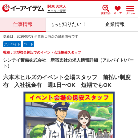
関東
の求人
▼エリア変更
仕事情報
知りたい！
企業情報
もっと
更新日：2026/08/09 ※更新日時点の最新情報です
アルバイト
パート
職種：大型複合施設でのイベント会場警備スタッフ
シンテイ警備株式会社 新宿支社の求人情報詳細（アルバイト/パー
ト）
六本木ヒルズのイベント会場スタッフ 前払い制度
有 入社祝金有 週1日〜OK 短期でもOK