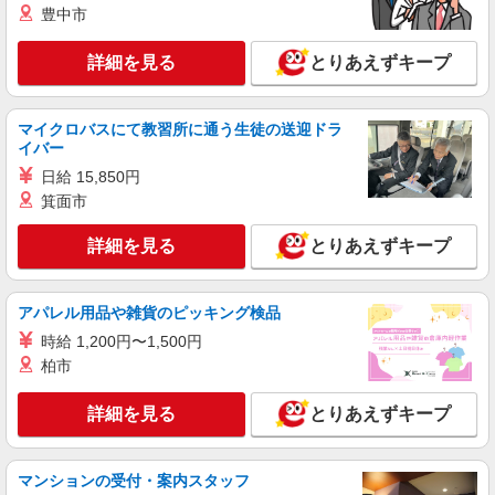
豊中市
無資格・未経験の方 日給13,500円〜 交通誘導
警備2級資格者 日給14,000円〜 交通誘導警備2級
詳細を見る
資格者（資格が必要な現場での勤務時） 日給
とりあえずキープ
東京都品川区 ※周辺エリアにも勤務地多数♪
15,000円〜 さらに・・・ ★交通誘導警備2級、ま
※勤務地充足の際は、他近隣の勤務地をご案内い
たは指導教育責任者の資格をお持ちの方は、 サ
たします
ンエス警備保障特別給付金 100,000円支給 ※30
マイクロバスにて教習所に通う生徒の送迎ドラ
詳細を見る
キープ
勤務30,000円 さらに30勤務後70,000円（規定
イバー
有） ★過去3年以内に1年以上の経験ある方は、7
日給 15,850円
時間の新任研修後、 研修費として60,000円支給
アルバイト
パート
箕面市
（規定有）
サンエス警備保障株式会社 新宿支社
高日給の交通誘導警備
詳細を見る
とりあえずキープ
無資格・未経験の方 日給15,500円〜 交通誘導
警備2級資格者 日給16,000円〜 交通誘導警備2級
資格者（資格が必要な現場での勤務時） 日給
東京都品川区 ※周辺エリアにも勤務地多数♪
アパレル用品や雑貨のピッキング検品
17,000円〜 さらに・・・ ★交通誘導警備2級、ま
※勤務地充足の際は、他近隣の勤務地をご案内い
時給 1,200円〜1,500円
たは指導教育責任者の資格をお持ちの方は、 サ
たします
ンエス警備保障特別給付金 100,000円支給 ※30
柏市
詳細を見る
キープ
勤務30,000円 さらに30勤務後70,000円（規定
有） ★過去3年以内に1年以上の経験ある方は、7
詳細を見る
とりあえずキープ
時間の新任研修後、 研修費として60,000円支給
アルバイト
パート
（規定有）
サンエス警備保障株式会社 蒲田支社
高日給の交通誘導警備
マンションの受付・案内スタッフ