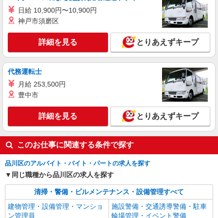
警備2級資格者 日給14,000円〜 交通誘導警備2級
日給 10,900円〜10,900円
資格者（資格が必要な現場での勤務時） 日給
神戸市須磨区
東京都品川区 ※周辺エリアにも勤務地多数♪
15,000円〜 さらに・・・ ★交通誘導警備2級、ま
※勤務地充足の際は、他近隣の勤務地をご案内い
たは指導教育責任者の資格をお持ちの方は、 サ
たします
詳細を見る
とりあえずキープ
ンエス警備保障特別給付金 100,000円支給 ※30
詳細を見る
キープ
勤務30,000円 さらに30勤務後70,000円（規定
有） ★過去3年以内に1年以上の経験ある方は、7
時間の新任研修後、 研修費として60,000円支給
代務運転士
アルバイト
パート
（規定有）
サンエス警備保障株式会社 渋谷支社
月給 253,500円
高日給の交通誘導警備
豊中市
無資格・未経験の方 日給15,500円〜 交通誘導
警備2級資格者 日給16,000円〜 交通誘導警備2級
詳細を見る
とりあえずキープ
資格者（資格が必要な現場での勤務時） 日給
東京都品川区 ※周辺エリアにも勤務地多数♪
17,000円〜 さらに・・・ ★交通誘導警備2級、ま
※勤務地充足の際は、他近隣の勤務地をご案内い
たは指導教育責任者の資格をお持ちの方は、 サ
このお仕事に関連する条件で探す
たします
ンエス警備保障特別給付金 100,000円支給 ※30
詳細を見る
キープ
勤務30,000円 さらに30勤務後70,000円（規定
品川区のアルバイト・バイト・パートの求人を探す
有） ★過去3年以内に1年以上の経験ある方は、7
同じ職種から品川区の求人を探す
時間の新任研修後、 研修費として60,000円支給
アルバイト
パート
（規定有）
サンエス警備保障株式会社 溝の口支社
清掃・警備・ビルメンテナンス・設備管理すべて
高日給の交通誘導警備
建物管理・設備管理・マンショ
施設警備・交通誘導警備・駐車
無資格・未経験の方 日給13,500円〜 交通誘導
ン管理員
輪場管理・イベント警備