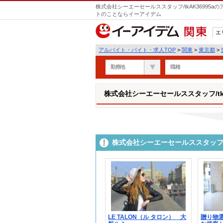
株式会社シーエーセールススタッフ/tkAK36995
トのことならイーアイデム
エ
関東
アルバイト・バイト・求人TOP
>
関東
>
東京都
>
勤務地
職種
株式会社シーエーセールススタッフ/tkA
株式会社シーエーセールススタッフ/t
LE TALON（ル タロン） 大
贈り物