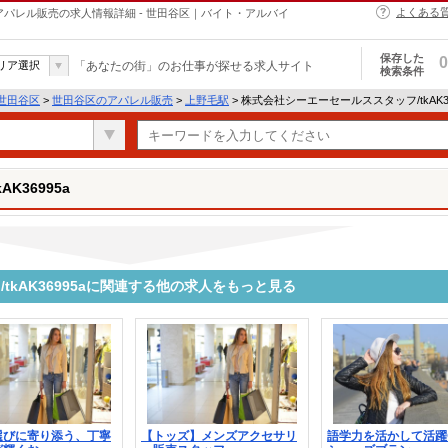
よくある
aのアパレル販売の求人情報詳細 - 世田谷区｜バイト・アルバイ
保存した
0
リア選択
「あなたの街」のお仕事が探せる求人サイト
検索条件
世田谷区
>
世田谷区のアパレル販売
>
上野毛駅
> 株式会社シーエーセールススタッフ/tkAK3
K36995a
kAK36995aに関連する他の求人をもっと見る
選びに寄り添う、丁寧
【トッズ】メンズアクセサリ
語学力を活かして活躍