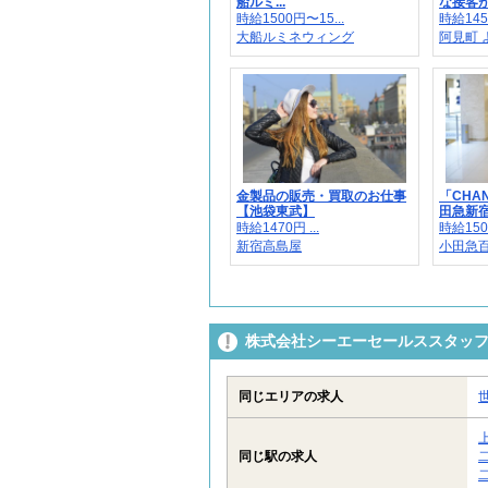
船ルミ...
な接客が
時給1500円〜15...
時給145
大船ルミネウィング
阿見町 よ
金製品の販売・買取のお仕事
「CHA
【池袋東武】
田急新宿.
時給1470円 ...
時給150
新宿高島屋
小田急
株式会社シーエーセールススタッフ/
同じエリアの求人
同じ駅の求人