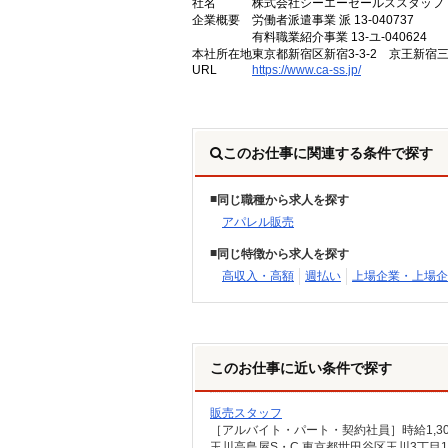
社名
株式会社シーエーセールススタッフ
企業概要
労働者派遣事業 派 13-040737
有料職業紹介事業 13-ユ-040624
本社所在地
東京都新宿区新宿3-3-2 京王新宿
URL
https://www.ca-ss.jp/
このお仕事に関連する条件で探す
同じ職種から求人を探す
アパレル販売
同じ特徴から求人を探す
高収入・高額
週払い
上場企業・上場企
このお仕事に近い条件で探す
販売スタッフ
［アルバイト・パート・契約社員］時給1,3
玉川高島屋S・C 東京都世田谷区玉川3丁目1