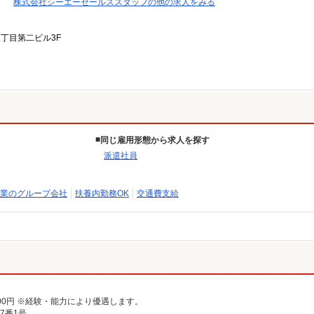
株式会社シーエーセールススタッフの他の求人をみる
三丁目第二ビル3F
同じ雇用形態から求人を探す
派遣社員
業のグループ会社
扶養内勤務OK
交通費支給
00円 ※経験・能力により優遇します。
7番1号