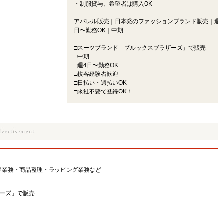
・制服貸与、希望者は購入OK
アパレル販売｜日本発のファッションブランド販売｜週
日〜勤務OK｜中期
□スーツブランド「ブルックスブラザーズ」で販売
□中期
□週4日〜勤務OK
□接客経験者歓迎
□日払い・週払いOK
□来社不要で登録OK！
ジ業務・商品整理・ラッピング業務など
ザーズ」で販売