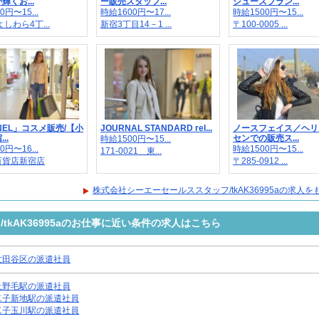
輝くお...
ー販売スタッフ...
シューズブラン...
0円〜15...
時給1600円〜17...
時給1500円〜15...
しわら4丁...
新宿3丁目14－1 ...
〒100-0005 ...
NEL」コスメ販売/【小
JOURNAL STANDARD rel...
ノースフェイス／ヘリ
..
センでの販売ス...
時給1500円〜15...
0円〜16...
時給1500円〜15...
171-0021 東...
百貨店新宿店
〒285-0912 ...
株式会社シーエーセールススタッフ/tkAK36995aの求人
tkAK36995aのお仕事に近い条件の求人はこちら
世田谷区の派遣社員
上野毛駅の派遣社員
二子新地駅の派遣社員
二子玉川駅の派遣社員