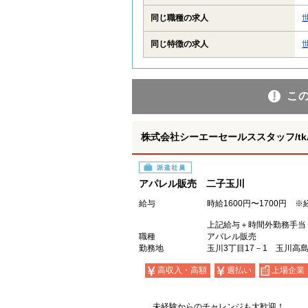
同じ職種の求人
同じ特徴の求人
こ
株式会社シーエーセールススタッフ/tkAK
派遣社員
アパレル販売 二子玉川
給与
時給1600円〜1700円 
上記給与＋時間外勤務手当
職種
アパレル販売
勤務地
玉川3丁目17－1 玉川高島
高収入・高額
週払い
上場企業
未経験からのチャレンジも大歓迎！