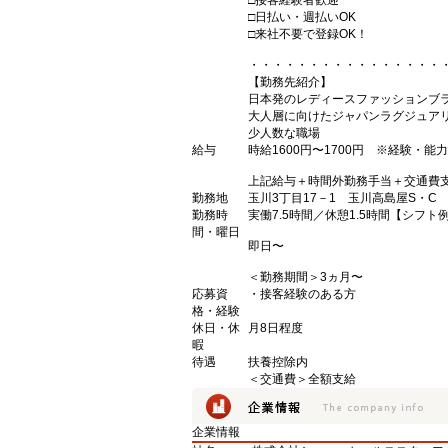
□接客経験者歓迎
□日払い・週払いOK
□来社不要で登録OK！
・・・・・・・・・・・・・・・・
【勤務先紹介】
日本発のレディースファッションブ
大人層に向けたジャパンラグジュア
少人数な職場
給与
時給1600円〜1700円 ※経験・能
上記給与＋時間外勤務手当＋交通費
勤務地
玉川3丁目17－1 玉川高島屋S・C
勤務時
実働7.5時間／休憩1.5時間【シフト例】9:30-
間・曜日
即日〜
＜勤務期間＞3ヵ月〜
応募資
・接客経験のある方
格・経験
休日・休
月8日程度
暇
待遇
扶養控除内
＜交通費＞全額支給
企業情報