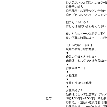
◎人気アパレル商品へのタグ付
◎冊子の封入
◎宅配便・お菓子などの仕分け
◎カプセルおもちゃ・アニメグ
他にもいろいろ！
詳しくはお問い合わせください
※こちらのページは特定の案件
※ご応募の時期によって、ご紹
【1日の流れ（例）】
現場の最寄り駅に集合。
▼
作業の手ほどきをします。
未経験でもスグできる作業ばか
▼
お仕事スタート
▼
お昼休憩
▼
午後も引き続き作業
▼
お仕事終了！
勤務地によっては営業所に寄っ
給与
時給1,300円〜1,500円 ※勤
◎日払い・週払い選択可能（日
◎残業手当、リーダー手当、深