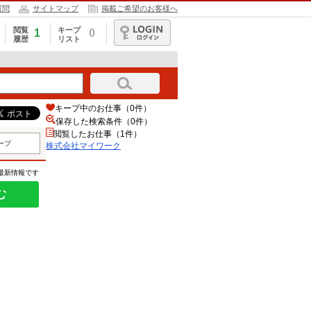
質問
サイトマップ
掲載ご希望のお客様へ
閲覧
キープ
1
0
履歴
リスト
ログイン
キープ中のお仕事（0件）
保存した検索条件（
0
件）
閲覧したお仕事（1件）
ープ
株式会社マイワーク
の最新情報です
む