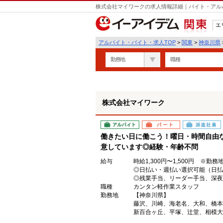
株式会社マイワークの求人情報詳細｜バイト・アル
エ
関東
アルバイト・バイト・求人TOP
>
関東
>
神奈川県
勤務地
職種
株式会社マイワーク
アルバイト
パート
派遣社員
働きたい日に働こう！曜日・時間自由
意しています◎経験・年齢不問
給与
時給1,300円〜1,500円 ※勤
◎日払い・週払い選択可能（日払
◎残業手当、リーダー手当、深夜
職種
カンタン軽作業スタッフ
勤務地
【神奈川県】
藤沢、川崎、海老名、大和、橋本
新百合ヶ丘、平塚、辻堂、相模大