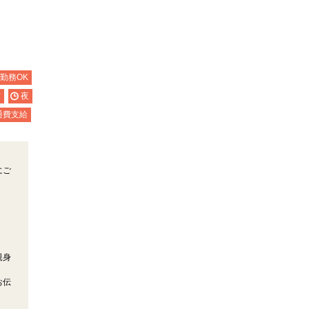
日勤務OK
方
夜
通費支給
にご
親身
お伝