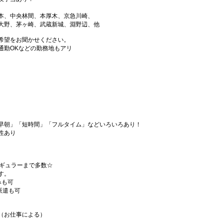
本、中央林間、本厚木、京急川崎、
大野、茅ヶ崎、武蔵新城、淵野辺、他
希望をお聞かせください。
通勤OKなどの勤務地もアリ
早朝」「短時間」「フルタイム」などいろいろあり！
性あり
レギュラーまで多数☆
す。
みも可
派遣も可
（お仕事による）