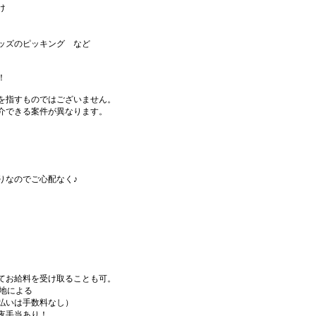
け
ッズのピッキング など
！
を指すものではございません。
介できる案件が異なります。
りなのでご心配なく♪
てお給料を受け取ることも可。
務地による
払いは手数料なし）
夜手当あり！