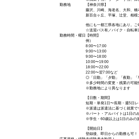
勤務地
【神奈川県】
藤沢、川崎、海老名、大和、橋
新百合ヶ丘、平塚、辻堂、相模
他にも一都三県各地にあり。ご
☆送迎バス有／バイク・自転車
勤務時間・曜日
【時間】
例）
8:00〜17:00
9:00〜13:00
9:00〜18:00
10:00〜19:00
18:00〜22:00
22:00〜翌7:00など
◎「日勤」「夕勤」「夜勤」「
※多少時間の変更・残業の可能
※勤務地により異なります
【日数・期間】
短期・単発1日〜長期・週5日
※派遣は派遣法に基づく就業で
※パート・アルバイトは1日の
※学生・60歳以上は1日のみの
【開始日】
登録後、即日からの勤務も可！