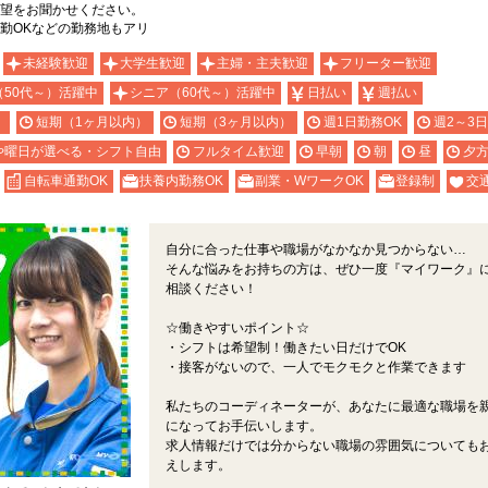
希望をお聞かせください。
勤OKなどの勤務地もアリ
未経験歓迎
大学生歓迎
主婦・主夫歓迎
フリーター歓迎
（50代～）活躍中
シニア（60代～）活躍中
日払い
週払い
）
短期（1ヶ月以内）
短期（3ヶ月以内）
週1日勤務OK
週2～3
や曜日が選べる・シフト自由
フルタイム歓迎
早朝
朝
昼
夕
自転車通勤OK
扶養内勤務OK
副業・WワークOK
登録制
交
自分に合った仕事や職場がなかなか見つからない…
そんな悩みをお持ちの方は、ぜひ一度『マイワーク』
相談ください！
☆働きやすいポイント☆
・シフトは希望制！働きたい日だけでOK
・接客がないので、一人でモクモクと作業できます
私たちのコーディネーターが、あなたに最適な職場を
になってお手伝いします。
求人情報だけでは分からない職場の雰囲気についても
えします。