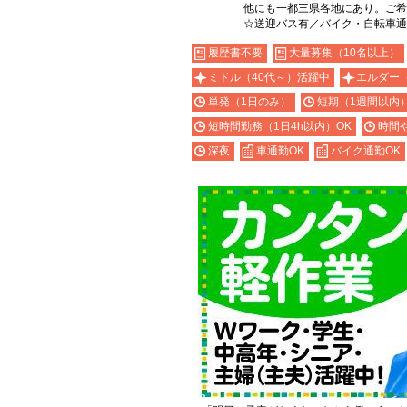
他にも一都三県各地にあり。ご
☆送迎バス有／バイク・自転車通
履歴書不要
大量募集（10名以上）
ミドル（40代～）活躍中
エルダー
単発（1日のみ）
短期（1週間以内
短時間勤務（1日4h以内）OK
時間
深夜
車通勤OK
バイク通勤OK