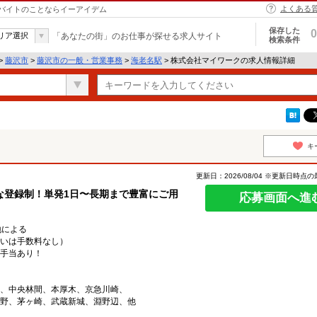
よくある
バイトのことならイーアイデム
保存した
0
リア選択
「あなたの街」のお仕事が探せる求人サイト
検索条件
>
藤沢市
>
藤沢市の一般・営業事務
>
海老名駅
> 株式会社マイワークの求人情報詳細
キ
更新日：2026/08/04 ※更新日時点
な登録制！単発1日〜長期まで豊富にご用
応募画面へ進
務地による
いは手数料なし）
手当あり！
、中央林間、本厚木、京急川崎、
野、茅ヶ崎、武蔵新城、淵野辺、他