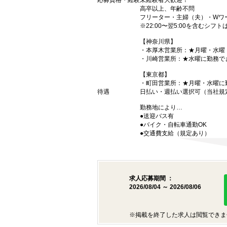
応募資格・経験
未経験者大歓迎！
高卒以上、年齢不問
フリーター・主婦（夫）・Wワ
※22:00〜翌5:00を含むシフ
【神奈川県】
・本厚木営業所：★月曜・水曜
・川崎営業所：★水曜に勤務で
【東京都】
・町田営業所：★月曜・水曜に
待遇
日払い・週払い選択可（当社規
勤務地により…
●送迎バス有
●バイク・自転車通勤OK
●交通費支給（規定あり）
求人応募期間 ：
2026/08/04 ～ 2026/08/06
※掲載を終了した求人は閲覧できま