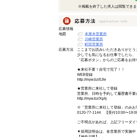
※掲載を終了した求人は閲覧できま
応募情報
地図
本厚木営業所
川崎営業所
町田営業所
応募方法
ここまでお読みいただきありがとう
少しでも気になるお仕事でしたら、
「応募ボタン」からのご応募をお待
★来社不要！自宅で完了！！
WEB登録
http://myw.bz/0Jle
★営業所に来社して登録
営業所、日時を予約して履歴書不要
http://myw.bz/Xg4j
※「営業所に来社して登録」のみお
0120-77-1144 【受付10:00〜19:
ご不明点があれば、上記フリーダイ
▼採用説明会は、各営業所で実施中
【神奈川県】