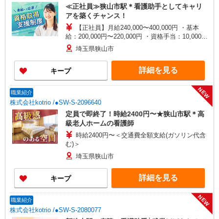
≪正社員≫狭山市駅＊看護助手としてキャリ
和7年度実績例 入職5年・経験者(介護福祉士)
アを築くチャンス！
【正社員】月給240,000〜400,000円 ・基本
給：200,000円〜220,000円 ・資格手当：10,000〜
30,000円 ・役職手当：10,000〜70,000円 ・処遇改
埼玉県狭山市
善手当：20,000〜60,000円（勤続年数、保有資格
により変動） ・固定残業手当：20,000円（10時
詳細を見る
キープ
間） ※固定残業時間を超過する場合には超過勤務
手当として別途支給 ・夜勤手当：10,000円/1回
（上記給与とは別に支給） 下記資格をお持ちの方
NEW
職業紹介
歓迎 ・認知症介護基礎研修 ・初任者研修 ・実務
株式会社kotrio /●SW-S-2096640
者研修 ・介護福祉士 など
定員で即終了！時給2400円〜★狭山市駅＊高
級老人ホームの看護師
時給2400円〜＜交通費全額支給(ガソリン代含
む)＞
埼玉県狭山市
詳細を見る
キープ
NEW
職業紹介
株式会社kotrio /●SW-S-2080077