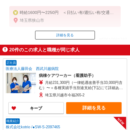
時給1600円〜2250円 ＜日払い有/週払い有/交通費
全支給(ガソリン代含む)＞
埼玉県狭山市
詳細を見る
ID：AE0610081767
20
件のこの求人と職種が同じ求人
掲載期間終了
正社員
医療法人藤田会 西武川越病院
病棟ケアワーカー（看護助手）
月給231,300円（一律処遇改善手当33,000円含
む）〜＋各種実績手当別途支給(下記にて詳細あり)
※介護経験者は経歴を考慮し優遇 【各種実績手
埼玉県川越市今福265-2
当】 ◎夜勤手当12,000円×4回 ◎介護福祉士の資
格手当10,000円（今回増額！） ◎賞与年2回
詳細を見る
キープ
（夏：基本給×2.0 冬：基本給×2.6） ※入職初
年度は入職月により調整があります。 ◎通勤手当
◎土曜残業手当 【月収例】 279,300円（月給
NEW
職業紹介
231,300円＋夜勤手当4回分48,000円） 【年収例】
株式会社kotrio /●SW-S-2097465
469万円（月給24万円＋賞与2回＋夜勤手当） ★令