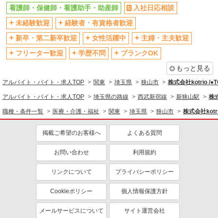
看護師・保健師・看護助手・助産師
入社日応相談
バイク通勤OK
自転車通勤OK
残業少なめ（月20h未満）
未経験歓迎
経験者・有資格者歓迎
交通費支給
社会保険あり
産休・育休取得実績あり
新卒・第二新卒歓迎
女性活躍中
主婦・主夫歓迎
退職金・財形貯蓄制度あり
各種手当（家族・役職・インセン
フリーター歓迎
学歴不問
ブランクOK
ティブなど）あり
もっと見る
制服貸与
研修制度あり
アルバイト・バイト・求人TOP
関東
埼玉県
狭山市
株式会社kotrio /
資格取得支援制度あり
アルバイト・バイト・求人TOP
埼玉県の路線
西武新宿線
新狭山駅
株式
同じ職種から求人を探す
職種・条件一覧
医療・介護・福祉
関東
埼玉県
狭山市
株式会社kotr
医療・介護・福祉
掲載ご希望のお客様へ
よくある質問
看護師・保健師・看護助手・助産師
お問い合わせ
利用規約
同じ特徴から求人を探す
未経験歓迎
ミドル（40代～）活躍中
リンクについて
プライバシーポリシー
ボーナス・賞与あり
車通勤OK
Cookieポリシー
個人情報保護方針
交通費支給
社会保険あり
メールサービスについて
サイト運営会社
産休・育休取得実績あり