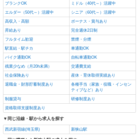
ブランクOK
給：200,000円〜220,000円 ・資格手当：10,000〜
ミドル（40代～）活躍中
30,000円 ・役職手当：10,000〜70,000円 ・処遇改
埼玉県狭山市
エルダー（50代～）活躍中
シニア（60代～）活躍中
善手当：20,000〜60,000円（勤続年数、保有資格
により変動） ・固定残業手当：20,000円（10時
高収入・高額
ボーナス・賞与あり
詳細を見る
キープ
間） ※固定残業時間を超過する場合には超過勤務
昇給あり
完全週休2日制
手当として別途支給 ・夜勤手当：10,000円/1回
（上記給与とは別に支給） 下記資格をお持ちの方
NEW
フルタイム歓迎
派遣社員
禁煙・分煙
歓迎 ・認知症介護基礎研修 ・初任者研修 ・実務
株式会社kotrio /●SI-H-2076300
者研修 ・介護福祉士 など
駅直結・駅チカ
車通勤OK
≪新狭山駅≫16時帰宅もOK♪病院で補助だけ
バイク通勤OK
自転車通勤OK
のまったり作業
時給1600円〜2250円 ＜日払い有/週払い有/交
残業少なめ（月20h未満）
交通費支給
通費全支給(ガソリン代含む)＞
社会保険あり
産休・育休取得実績あり
狭山市 ★来社不要
退職金・財形貯蓄制度あり
各種手当（家族・役職・インセン
ティブなど）あり
詳細を見る
キープ
制服貸与
研修制度あり
NEW
職業紹介
資格取得支援制度あり
株式会社kotrio /●SW-S-2080126
同じ沿線・駅から求人を探す
新狭山駅近く☆病院での看護助手♪週3日OK
のパートSTAFF◎
西武新宿線(埼玉県)
新狭山駅
時給1550円〜2312円 ＜交通費全支給(ガソリ