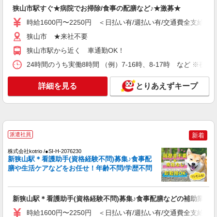
配膳などの補助業務
狭山市駅すぐ★病院でお掃除/食事の配膳など♪★激募★
時給1600円〜2250円 ＜日払い有/週払い有/交
通費全支給(ガソリン代含む)＞
時給1600円〜2250円 ＜日払い有/週払い有/交通費全支給(ガ
狭山市 ★来社不要
狭山市 ★来社不要
狭山市駅から近く 車通勤OK！
詳細を見る
キープ
24時間のうち実働8時間 （例）7-16時、8-17時 など ※
NEW
派遣社員
詳細を見る
とりあえずキープ
株式会社kotrio /●SI-H-2101646
高級シニアマンションで健康相談/見回りなど
≪狭山市駅≫
時給2400円〜3000円 ＜日払い有/週払い有/交
通費全支給(ガソリン代含む)＞
派遣社員
新着
狭山市駅そば
株式会社kotrio /●SI-H-2076230
新狭山駅＊看護助手(資格経験不問)募集♪食事配
詳細を見る
キープ
膳や生活ケアなどをお任せ！年齢不問/学歴不問
NEW
派遣社員
株式会社kotrio /●SI-H-2076440
新狭山駅＊看護助手(資格経験不問)募集♪食事配膳などの補助業務
＜高時給＞新狭山駅近くの病院で安定した働
時給1600円〜2250円 ＜日払い有/週払い有/交通費全支給(ガ
き方を★看護助手♪