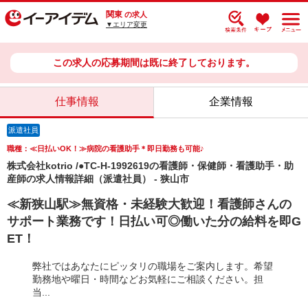
関東
の求人
▼エリア変更
この求人の応募期間は既に終了しております。
仕事情報
企業情報
派遣社員
職種：≪日払いOK！≫病院の看護助手＊即日勤務も可能♪
株式会社kotrio /●TC-H-1992619の看護師・保健師・看護助手・助
産師の求人情報詳細（派遣社員） - 狭山市
≪新狭山駅≫無資格・未経験大歓迎！看護師さんの
サポート業務です！日払い可◎働いた分の給料を即G
ET！
弊社ではあなたにピッタリの職場をご案内します。希望
勤務地や曜日・時間などお気軽にご相談ください。担
当...