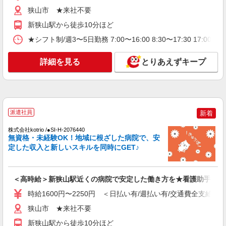
時給1600円〜2250円 ＜日払い有/週払い有/交
狭山市 ★来社不要
通費全支給(ガソリン代含む)＞
新狭山駅から徒歩10分ほど
狭山市 ★来社不要
★シフト制/週3〜5日勤務 7:00〜16:00 8:30〜17:30 17:
詳細を見る
キープ
詳細を見る
とりあえずキープ
NEW
職業紹介
株式会社kotrio /●SW-S-2098052
看護師さんのサポート担当＊未経験OK！き
れいな病院で介助など＊
派遣社員
新着
【正社員】月給240,000〜400,000円 ・基本
給：200,000円〜220,000円 ・資格手当：10,000〜
株式会社kotrio /●SI-H-2076440
無資格・未経験OK！地域に根ざした病院で、安
30,000円 ・役職手当：10,000〜70,000円 ・処遇改
埼玉県狭山市
善手当：20,000〜60,000円（勤続年数、保有資格
定した収入と新しいスキルを同時にGET♪
により変動） ・固定残業手当：20,000円（10時
詳細を見る
キープ
間） ※固定残業時間を超過する場合には超過勤務
手当として別途支給 ・夜勤手当：10,000円/1回
＜高時給＞新狭山駅近くの病院で安定した働き方を★看護助手♪
（上記給与とは別に支給） 下記資格をお持ちの方
NEW
職業紹介
歓迎 ・認知症介護基礎研修 ・初任者研修 ・実務
時給1600円〜2250円 ＜日払い有/週払い有/交通費全支給(ガ
株式会社kotrio /●SW-S-2156336
者研修 ・介護福祉士 など
狭山市 ★来社不要
看護師さんのサポート担当＊未経験OK！き
れいな病院で介助など＊
新狭山駅から徒歩10分ほど