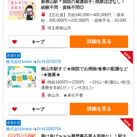
新狭山駅＊病院の看護助手│残業ほぼなし！
経験不問・資格不問◎
【正社員】月給240,000〜400,000円 ・基本
給：200,000円〜220,000円 ・資格手当：10,000〜
30,000円 ・役職手当：10,000〜70,000円 ・処遇改
埼玉県狭山市
善手当：20,000〜60,000円（勤続年数、保有資格
により変動） ・固定残業手当：20,000円（10時
詳細を見る
キープ
間） ※固定残業時間を超過する場合には超過勤務
手当として別途支給 ・夜勤手当：10,000円/1回
（上記給与とは別に支給） 下記資格をお持ちの方
NEW
派遣社員
歓迎 ・認知症介護基礎研修 ・初任者研修 ・実務
株式会社kotrio /●SI-H-2076370
者研修 ・介護福祉士 など
狭山市駅すぐ★病院でお掃除/食事の配膳など
♪★激募★
時給1600円〜2250円 ＜日払い有/週払い有/交
通費全支給(ガソリン代含む)＞
狭山市 ★来社不要
詳細を見る
キープ
NEW
派遣社員
株式会社kotrio /●SI-H-2093754
善は急げ≫≫≫履歴書不要＆面接なし！駅チ