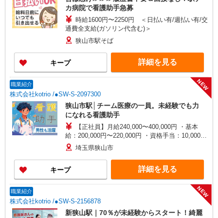
カ病院で看護助手急募
時給1600円〜2250円 ＜日払い有/週払い有/交
通費全支給(ガソリン代含む)＞
狭山市駅そば
詳細を見る
キープ
NEW
職業紹介
株式会社kotrio /●SW-S-2097300
狭山市駅│チーム医療の一員。未経験でも力
になれる看護助手
【正社員】月給240,000〜400,000円 ・基本
給：200,000円〜220,000円 ・資格手当：10,000〜
30,000円 ・役職手当：10,000〜70,000円 ・処遇改
埼玉県狭山市
善手当：20,000〜60,000円（勤続年数、保有資格
により変動） ・固定残業手当：20,000円（10時
詳細を見る
キープ
間） ※固定残業時間を超過する場合には超過勤務
手当として別途支給 ・夜勤手当：10,000円/1回
（上記給与とは別に支給） 下記資格をお持ちの方
NEW
職業紹介
歓迎 ・認知症介護基礎研修 ・初任者研修 ・実務
株式会社kotrio /●SW-S-2156878
者研修 ・介護福祉士 など
新狭山駅｜70％が未経験からスタート！綺麗