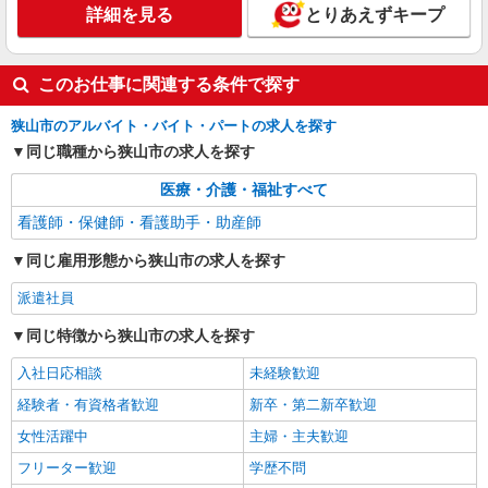
時給2400円〜3000円 ＜日払い有/週払い有/交
詳細を見る
とりあえずキープ
通費全支給(ガソリン代含む)＞
新狭山駅そば
このお仕事に関連する条件で探す
詳細を見る
キープ
狭山市のアルバイト・バイト・パートの求人を探す
NEW
派遣社員
同じ職種から狭山市の求人を探す
株式会社kotrio /●SI-H-2101983
医療・介護・福祉すべて
【職場環境◎】よすぎて全私が泣いた≫看護
助手募集♪未経験OK！
看護師・保健師・看護助手・助産師
時給1600円〜2250円 ＜日払い有/週払い有/交
同じ雇用形態から狭山市の求人を探す
通費全支給(ガソリン代含む)＞
狭山市駅そば
派遣社員
詳細を見る
同じ特徴から狭山市の求人を探す
キープ
入社日応相談
未経験歓迎
NEW
職業紹介
経験者・有資格者歓迎
新卒・第二新卒歓迎
株式会社kotrio /●SW-S-2156553
新狭山駅＊資格取得支援あり！病院の看護助
女性活躍中
主婦・主夫歓迎
手◆未経験歓迎
フリーター歓迎
学歴不問
【正社員】月給240,000〜400,000円 ・基本