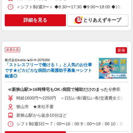
時給1550円〜2312円 ＜交通費全支給(ガソリ
＜シフト制/週3〜＞ ◆8:30〜17:30 ◆9:00〜18:00 ◆10：
ン代含む)＞
埼玉県狭山市
詳細を見る
とりあえずキープ
詳細を見る
キープ
NEW
職業紹介
株式会社kotrio /●SW-S-2157167
派遣社員
新着
＼正社員／資格も経験も手に入る◎病院の看
株式会社kotrio /●SI-H-2076300
護助手募集！
「ストレスフリーで働ける！」と人気のお仕事
【正社員】月給240,000〜400,000円 ・基本
です★ピカピカな病院の看護助手募集⇒シフト
給：200,000円〜220,000円 ・資格手当：10,000〜
融通◎
30,000円 ・役職手当：10,000〜70,000円 ・処遇改
埼玉県狭山市
善手当：20,000〜60,000円（勤続年数、保有資格
≪新狭山駅≫16時帰宅もOK♪病院で補助だけのまったり作業
により変動） ・固定残業手当：20,000円（10時
詳細を見る
キープ
間） ※固定残業時間を超過する場合には超過勤務
時給1600円〜2250円 ＜日払い有/週払い有/交通費全支給(ガ
手当として別途支給 ・夜勤手当：10,000円/1回
（上記給与とは別に支給） 下記資格をお持ちの方
NEW
狭山市 ★来社不要
派遣社員
歓迎 ・認知症介護基礎研修 ・初任者研修 ・実務
株式会社kotrio /●SI-H-2101628
新狭山駅から徒歩10分ほど
者研修 ・介護福祉士 など
高級シニアマンションで健康相談/見回りなど
シフト制/週3日〜 7：00〜16：00 9：00〜18：00 10：
≪新狭山駅≫