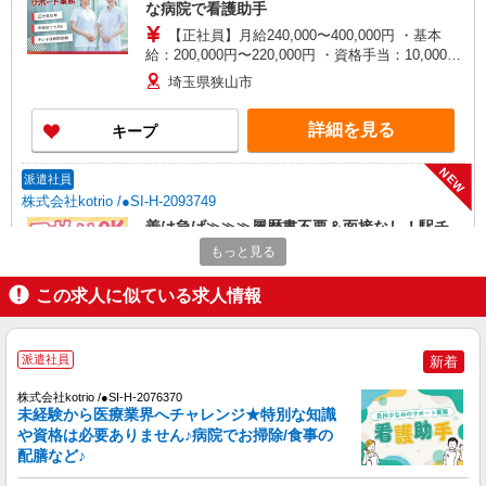
な病院で看護助手
【正社員】月給240,000〜400,000円 ・基本
給：200,000円〜220,000円 ・資格手当：10,000〜
30,000円 ・役職手当：10,000〜70,000円 ・処遇改
埼玉県狭山市
善手当：20,000〜60,000円（勤続年数、保有資格
により変動） ・固定残業手当：20,000円（10時
詳細を見る
キープ
間） ※固定残業時間を超過する場合には超過勤務
手当として別途支給 ・夜勤手当：10,000円/1回
（上記給与とは別に支給） 下記資格をお持ちの方
NEW
派遣社員
歓迎 ・認知症介護基礎研修 ・初任者研修 ・実務
株式会社kotrio /●SI-H-2093749
者研修 ・介護福祉士 など
善は急げ≫≫≫履歴書不要＆面接なし！駅チ
カ病院で看護助手急募
もっと見る
時給1600円〜2250円 ＜日払い有/週払い有/交
通費全支給(ガソリン代含む)＞
この求人に似ている求人情報
新狭山駅そば
派遣社員
新着
詳細を見る
キープ
株式会社kotrio /●SI-H-2076370
NEW
未経験から医療業界へチャレンジ★特別な知識
派遣社員
や資格は必要ありません♪病院でお掃除/食事の
株式会社kotrio /●SI-H-2076230
配膳など♪
新狭山駅＊看護助手(資格経験不問)募集♪食事