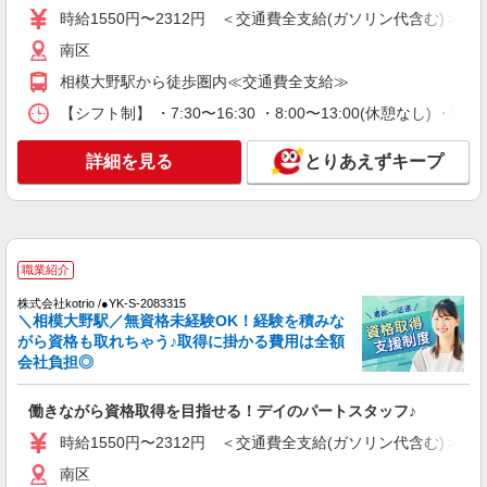
時給1550円〜2312円 ＜交通費全支給(ガソリン代含む)＞
正社員
南区
パナソニック エイジフリーハウス相模大野 看護小規模多機能
相模大野駅から徒歩圏内≪交通費全支給≫
介護職／サ高住／小規模多機能／正社員／夜勤
は月4〜5回
【シフト制】 ・7:30〜16:30 ・8:00〜13:00(休憩なし) ・
月給24万7,450円〜26万9,670円 ※経験・能
力・資格等による 初任者研修 月給 24万7,450円
詳細を見る
とりあえずキープ
実務者研修 月給 25万1,160円 介護福祉士 月給 26
パナソニック エイジフリーハウス相模大野 神
万3,510円 社会福祉士 月給 26万9,670円 ※一律処
奈川県相模原市南区相模大野5丁目29番6号
遇改善加算含む ※夜勤手当6,000円/4回を含む 〇
資格手当 〇職種手当 〇業務手当 〇首都圏手当 〇
詳細を見る
キープ
時間外勤務手当 〇夜勤手当 〇深夜勤務手当 〇休
職業紹介
日勤務手当 〇年末年始勤務手当
パート
株式会社kotrio /●YK-S-2083315
＼相模大野駅／無資格未経験OK！経験を積みな
パナソニック エイジフリーハウス相模大野 看護小規模多機能
がら資格も取れちゃう♪取得に掛かる費用は全額
サ高住小規模多機能／介護職／日勤のみ
会社負担◎
時給1,282円〜1,346円 ※経験・能力・資格等
による 社会福祉士・介護福祉士 時給1,346円 その
働きながら資格取得を目指せる！デイのパートスタッフ♪
他資格 時給1,282円 ※一律処遇改善加算含む 〇時
パナソニック エイジフリーハウス相模大野 神
間外勤務手当 〇土日祝勤務手当 〇夜勤手当 〇深
奈川県相模原市南区相模大野5丁目29番6号
時給1550円〜2312円 ＜交通費全支給(ガソリン代含む)＞
夜勤務手当 〇年末年始勤務手当 〇早朝7:00〜
8:00/夜間18:00〜20:00は時給25％UP
南区
詳細を見る