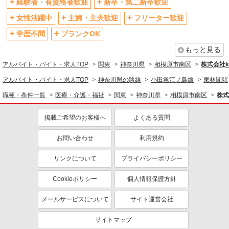
経験者・有資格者歓迎
新卒・第二新卒歓迎
退職金・財形貯蓄制度あり
各種手当（家族・役職・インセン
ティブなど）あり
女性活躍中
主婦・主夫歓迎
フリーター歓迎
制服貸与
研修制度あり
学歴不問
ブランクOK
資格取得支援制度あり
もっと見る
同じ職種から求人を探す
アルバイト・バイト・求人TOP
関東
神奈川県
相模原市南区
株式会社ko
医療・介護・福祉
アルバイト・バイト・求人TOP
神奈川県の路線
小田急江ノ島線
東林間駅
介護職・ヘルパー
職種・条件一覧
医療・介護・福祉
関東
神奈川県
相模原市南区
株式
同じ特徴から求人を探す
掲載ご希望のお客様へ
よくある質問
未経験歓迎
ミドル（40代～）活躍中
お問い合わせ
利用規約
ボーナス・賞与あり
車通勤OK
交通費支給
社会保険あり
リンクについて
プライバシーポリシー
産休・育休取得実績あり
Cookieポリシー
個人情報保護方針
メールサービスについて
サイト運営会社
サイトマップ