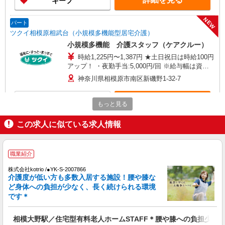
キープ
NEW
パート
ツクイ相模原相武台（小規模多機能型居宅介護）
小規模多機能 介護スタッフ（ケアクルー）
時給1,225円〜1,387円 ★土日祝日は時給100円
アップ！ ・夜勤手当:5,000円/回 ※給与幅は資
格・経験等による
神奈川県相模原市南区新磯野1-32-7
詳細を見る
キープ
もっと見る
この求人に似ている求人情報
パート
パナソニック エイジフリーハウス相模大野 看護小規模多機能
介護職／サ高住／小規模多機能事業所／夜勤専
職業紹介
従／パート
時給1,371円〜1,549円 ※経験・能力・資格等
株式会社kotrio /●YK-S-2007866
による 社会福祉士・介護福祉士 時給1,549円 その
介護度が低い方も多数入居する施設！腰や膝な
他資格 時給1,371円 ※一律処遇改善加算含む 〇時
ど身体への負担が少なく、長く続けられる環境
パナソニック エイジフリーハウス相模大野 神
間外勤務手当 〇土日祝勤務手当 〇夜勤手当 〇深
です＊
奈川県相模原市南区相模大野5丁目29番6号
夜勤務手当 〇年末年始勤務手当 〇早朝7:00〜
8:00/夜間18:00〜20:00は時給25％UP
相模大野駅／住宅型有料老人ホームSTAFF＊腰や膝への負担少な
詳細を見る
キープ