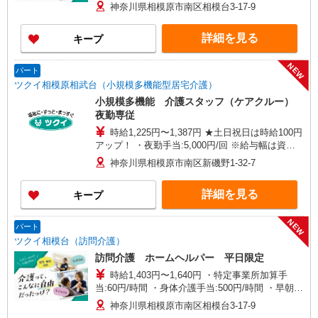
介護手当:500円/時間 ・早朝夜間深夜手当:300円/
神奈川県相模原市南区相模台3-17-9
時間 （18:00〜翌07:59の時間帯） ・ICT手
当:2,000円/月 ・深夜割増は別途支給 ・ケア→ケ
詳細を見る
キープ
アの移動時間も賃金（時給）を支給 ※給与幅は資
格・経験等による
NEW
パート
ツクイ相模原相武台（小規模多機能型居宅介護）
小規模多機能 介護スタッフ（ケアクルー）
夜勤専従
時給1,225円〜1,387円 ★土日祝日は時給100円
アップ！ ・夜勤手当:5,000円/回 ※給与幅は資
格・経験等による
神奈川県相模原市南区新磯野1-32-7
詳細を見る
キープ
NEW
パート
ツクイ相模台（訪問介護）
訪問介護 ホームヘルパー 平日限定
時給1,403円〜1,640円 ・特定事業所加算手
当:60円/時間 ・身体介護手当:500円/時間 ・早朝夜
間深夜手当:300円/時間 （18:00〜翌07:59の時間
神奈川県相模原市南区相模台3-17-9
帯） ・ICT手当:2,000円/月 ・深夜割増は別途支給