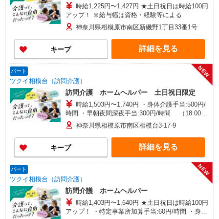
時給1,225円〜1,427円 ★土日祝日は時給100円
アップ！ ※給与幅は資格・経験等による
神奈川県相模原市南区新磯野1丁目33番1号
詳細を見る
キープ
NEW
パート
ツクイ相模台（訪問介護）
訪問介護 ホームヘルパー 土日祝日限定
時給1,503円〜1,740円 ・身体介護手当:500円/
時間 ・早朝夜間深夜手当:300円/時間 （18:00〜
翌07:59の時間帯） ・ICT手当:2,000円/月 ・深夜
神奈川県相模原市南区相模台3-17-9
割増は別途支給 ・ケア→ケアの移動時間も賃金
（時給）を支給 ・土日祝日手当:100円/時間含む
詳細を見る
キープ
※給与幅は資格・経験等による
NEW
パート
ツクイ相模台（訪問介護）
訪問介護 ホームヘルパー
時給1,403円〜1,640円 ★土日祝日は時給100円
アップ！ ・特定事業所加算手当:60円/時間 ・身体