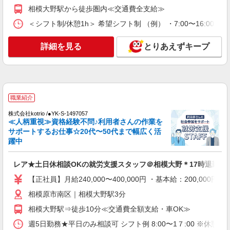
キープ
相模大野駅から徒歩圏内≪交通費全支給≫
＜シフト制/休憩1h＞ 希望シフト制 （例） ・7:00〜16:00 ・8:
パート
パナソニック エイジフリーハウス相模大野 看護小規模多機能
サ高住小規模多機能／介護職／遅出のみ
詳細を見る
とりあえずキープ
時給1,282円〜1,346円 ※経験・能力・資格等
による 社会福祉士・介護福祉士 時給1,346円 その
他資格 時給1,282円 ※一律処遇改善加算含む 〇時
パナソニック エイジフリーハウス相模大野 神
間外勤務手当 〇土日祝勤務手当 〇夜勤手当 〇深
奈川県相模原市南区相模大野5丁目29番6号
夜勤務手当 〇年末年始勤務手当 〇早朝7:00〜
職業紹介
8:00/夜間18:00〜20:00は時給25％UP
詳細を見る
キープ
株式会社kotrio /●YK-S-1497057
≪人柄重視≫資格経験不問♪利用者さんの作業を
サポートするお仕事☆20代〜50代まで幅広く活
パート
躍中
パナソニック エイジフリーハウス相模大野 看護小規模多機能
介護職／サ高住／小規模多機能／パート／日
レア★土日休相談OKの就労支援スタッフ＠相模大野＊17時退勤も
数・時間は応相談
【正社員】月給240,000〜400,000円 ・基本給：200,0
時給1,282円〜1,549円 ※経験・能力・資格等
による 社会福祉士・介護福祉士（夜勤専従） 時給
相模原市南区｜相模大野駅3分
1,549円 社会福祉士・介護福祉士 時給1,346円 そ
パナソニック エイジフリーハウス相模大野 神
の他資格（夜勤専従） 時給1,371円 その他資格 時
相模大野駅⇒徒歩10分≪交通費全額支給・車OK≫
奈川県相模原市南区相模大野5丁目29番6号
給1,282円 ※一律処遇改善加算含む 〇時間外勤務
週5日勤務★平日のみ相談可 シフト例 8:00〜1７:00 ※休憩
手当 〇土日祝勤務手当 〇夜勤手当 〇深夜勤務手