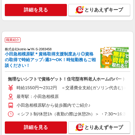
詳細を見る
キープ
当 〇年末年始勤務手当 〇早朝7:00〜8:00/夜間
18:00〜20:00は時給25％UP
詳細を見る
とりあえずキープ
正社員
パナソニック エイジフリーハウス相模大野 看護小規模多機能
介護職／サービス付き高齢者向け住宅／正社員
／介護福祉士／夜勤月4〜5回
職業紹介
月給26万3510円〜26万9670円 ※経験・能力・
資格等による 介護福祉士 月給 26万3510円 社会福
株式会社kotrio /●YK-S-2083458
祉士 月給 26万9670円 ※一律処遇改善加算含む ※
小田急相模原駅＊資格取得支援制度あり◎資格
パナソニック エイジフリーハウス相模大野 神
夜勤手当6000円/4回を含む 〇資格手当 〇職種手当
の取得で時給アップ♪週3〜OK！時短勤務もご相
奈川県相模原市南区相模大野5丁目29番6号
〇業務手当 〇首都圏手当 〇時間外勤務手当 〇夜
談ください！
勤手当 〇深夜勤務手当 〇休日勤務手当 〇年末年
詳細を見る
キープ
始勤務手当
無理ないシフトで資格ゲット！住宅型有料老人ホームのパート職員
時給1550円〜2312円 ＜交通費全支給(ガソリン代含む)＞
派遣社員
株式会社ブレイブ（マイナビグループ）/MDM14
最寄駅：小田急相模原
介護スタッフ ◆デイサービス、サービス付き
小田急相模原駅から徒歩圏内でご紹介♪
高齢者向け住宅、グループホームなど様々な勤
務先から選べます。
＜シフト制/休憩1h（夜勤の際は休憩2h）＞ ・7:30〜16:30 ・8:
未経験：時給1600〜1800円（資格・経験によ
る） 経験者：時給1800〜2000円（資格・経験によ
る） ◎月収例 時給2000円×1日8時間×22日（週5
詳細を見る
とりあえずキープ
神奈川県相模原市南区 【最寄駅】 ◆JR相模線
日）＝35万2000円 ◆昇給あり ◆支払い方法 ※日
「原当麻駅」 ★その他、近隣に多数勤務地ありま