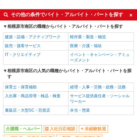
職業紹介
同じ特徴から東林間駅の求人を探す
その他の条件でバイト・アルバイト・パートを探す
入社日応相談
未経験歓迎
相模原市南区の職種からバイト・アルバイト・パートを探す
経験者・有資格者歓迎
新卒・第二新卒歓迎
建築・設備・アクティブワーク
軽作業・製造・物流
女性活躍中
主婦・主夫歓迎
販売・接客サービス
医療・介護・福祉
フリーター歓迎
学歴不問
IT・クリエイティブ
イベント・キャンペーン・アミュ
ブランクOK
ミドル（40代～）活躍中
ーズメント
エルダー（50代～）活躍中
シニア（60代～）活躍中
相模原市南区の人気の職種からバイト・アルバイト・パートを探
す
高収入・高額
ボーナス・賞与あり
昇給あり
完全週休2日制
保育士・保育補助
経理・人事・労務・総務・法務
フルタイム歓迎
禁煙・分煙
入出庫・商品管理・検品・検査
サービス提供責任者・ソーシャル
ワーカー
駅直結・駅チカ
車通勤OK
量販店・大型SC・百貨店
弁当・惣菜
バイク通勤OK
自転車通勤OK
残業少なめ（月20h未満）
交通費支給
介護職・ヘルパー
入社日応相談
未経験歓迎
社会保険あり
産休・育休取得実績あり