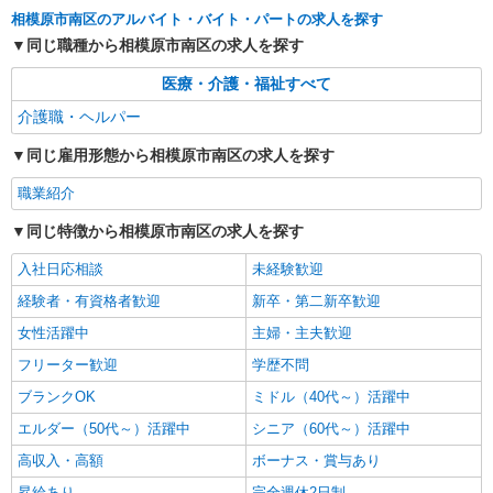
詳細を見る
キープ
相模原市南区のアルバイト・バイト・パートの求人を探す
同じ職種から相模原市南区の求人を探す
職業紹介
株式会社kotrio /●YK-S-2083315
医療・介護・福祉すべて
働きながら資格取得を目指せる！デイのパート
介護職・ヘルパー
スタッフ♪
同じ雇用形態から相模原市南区の求人を探す
時給1550円〜2312円 ＜交通費全支給(ガソリ
ン代含む)＞
職業紹介
南区
同じ特徴から相模原市南区の求人を探す
詳細を見る
キープ
入社日応相談
未経験歓迎
経験者・有資格者歓迎
新卒・第二新卒歓迎
派遣社員
（株）ウィルオブ・ワークCW 藤沢支店/ms140301
女性活躍中
主婦・主夫歓迎
高齢者向け住宅staff
フリーター歓迎
学歴不問
時給1900円 ◆前払い・日払い・週払いOK
ブランクOK
ミドル（40代～）活躍中
神奈川県相模原市南区
エルダー（50代～）活躍中
シニア（60代～）活躍中
詳細を見る
キープ
高収入・高額
ボーナス・賞与あり
昇給あり
完全週休2日制