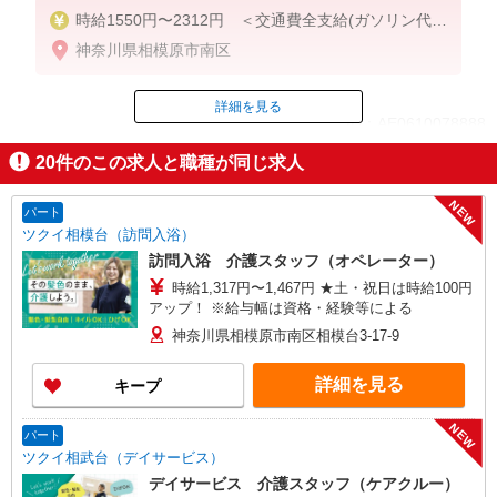
時給1550円〜2312円 ＜交通費全支給(ガソリン代含
む)＞
神奈川県相模原市南区
詳細を見る
ID：AE0610078888
20
件のこの求人と職種が同じ求人
掲載期間終了
NEW
パート
ツクイ相模台（訪問入浴）
訪問入浴 介護スタッフ（オペレーター）
時給1,317円〜1,467円 ★土・祝日は時給100円
アップ！ ※給与幅は資格・経験等による
神奈川県相模原市南区相模台3-17-9
詳細を見る
キープ
NEW
パート
ツクイ相武台（デイサービス）
デイサービス 介護スタッフ（ケアクルー）