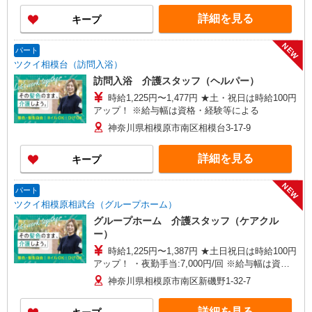
・ケア→ケアの移動時間も賃金（時給）を支給 ※
詳細を見る
キープ
給与幅は資格・経験等による
NEW
パート
ツクイ相模台（訪問入浴）
訪問入浴 介護スタッフ（ヘルパー）
時給1,225円〜1,477円 ★土・祝日は時給100円
アップ！ ※給与幅は資格・経験等による
神奈川県相模原市南区相模台3-17-9
詳細を見る
キープ
NEW
パート
ツクイ相模原相武台（グループホーム）
グループホーム 介護スタッフ（ケアクル
ー）
時給1,225円〜1,387円 ★土日祝日は時給100円
アップ！ ・夜勤手当:7,000円/回 ※給与幅は資
格・経験等による
神奈川県相模原市南区新磯野1-32-7
詳細を見る