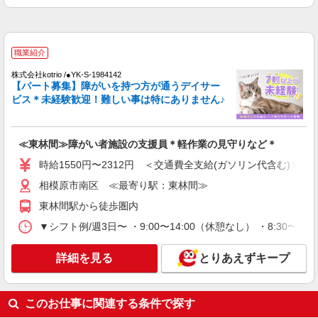
払い/週払い/月払い対応も可能です。詳しくは面談
す！
時にご相談ください。 ◆交通費：別途全額支給 ※
詳細を見る
キープ
当社規定あり
職業紹介
職業紹介
株式会社kotrio /●YK-S-2007866
株式会社kotrio /●YK-S-1984142
【パート募集】障がいを持つ方が通うデイサー
相模大野駅／住宅型有料老人ホームSTAFF＊
ビス＊未経験歓迎！難しい事は特にありません♪
腰や膝への負担少なめ◎
時給1550円〜2312円 ＜交通費全支給(ガソリ
ン代含む)＞
≪東林間≫障がい者施設の支援員＊軽作業の見守りなど＊
南区
時給1550円〜2312円 ＜交通費全支給(ガソリン代含む)＞
詳細を見る
キープ
相模原市南区 ≪最寄り駅：東林間≫
東林間駅から徒歩圏内
派遣社員
▼シフト例/週3日〜 ・9:00〜14:00（休憩なし） ・8:30〜17:3
株式会社トラストグロース 新宿本社 第2営業部
グループホームでの夜専介護士
詳細を見る
とりあえずキープ
時給：1400〜1500円 ※資格や経験面などによ
る
神奈川県相模原市南区
このお仕事に関連する条件で探す