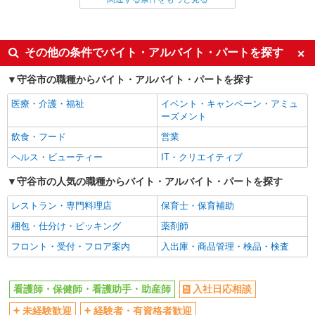
同じ雇用形態から守谷駅の求人を探す
派遣社員
同じ特徴から守谷駅の求人を探す
その他の条件でバイト・アルバイト・パートを探す
入社日応相談
未経験歓迎
守谷市の職種からバイト・アルバイト・パートを探す
経験者・有資格者歓迎
新卒・第二新卒歓迎
医療・介護・福祉
イベント・キャンペーン・アミュ
女性活躍中
主婦・主夫歓迎
ーズメント
フリーター歓迎
学歴不問
飲食・フード
営業
ブランクOK
ミドル（40代～）活躍中
ヘルス・ビューティー
IT・クリエイティブ
エルダー（50代～）活躍中
シニア（60代～）活躍中
守谷市の人気の職種からバイト・アルバイト・パートを探す
高収入・高額
ボーナス・賞与あり
レストラン・専門料理店
保育士・保育補助
昇給あり
完全週休2日制
梱包・仕分け・ピッキング
薬剤師
フルタイム歓迎
禁煙・分煙
フロント・受付・フロア案内
入出庫・商品管理・検品・検査
駅直結・駅チカ
車通勤OK
バイク通勤OK
自転車通勤OK
看護師・保健師・看護助手・助産師
入社日応相談
残業少なめ（月20h未満）
交通費支給
未経験歓迎
経験者・有資格者歓迎