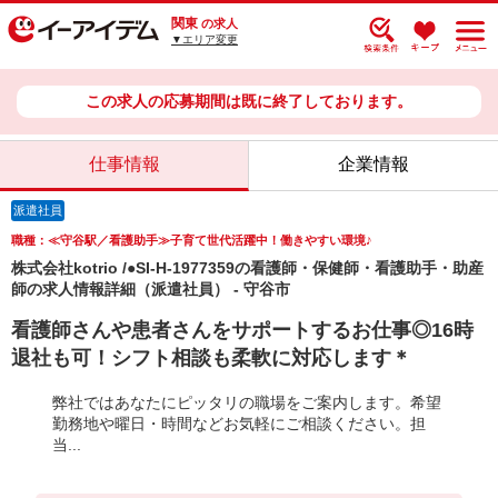
関東
の求人
▼エリア変更
この求人の応募期間は既に終了しております。
仕事情報
企業情報
派遣社員
職種：≪守谷駅／看護助手≫子育て世代活躍中！働きやすい環境♪
株式会社kotrio /●SI-H-1977359の看護師・保健師・看護助手・助産
師の求人情報詳細（派遣社員） - 守谷市
看護師さんや患者さんをサポートするお仕事◎16時
退社も可！シフト相談も柔軟に対応します＊
弊社ではあなたにピッタリの職場をご案内します。希望
勤務地や曜日・時間などお気軽にご相談ください。担
当...