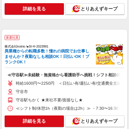
詳細を見る
キープ
詳細を見る
とりあえずキープ
アルバイト
パート
派遣社員
日研トータルソーシング株式会社 メディカルケア事業部/柏オフィス
【看護助手】
看護助手（ナースエイド）
派遣社員
時給1,280円 ★週払いOK（規定あり） ※給与
株式会社kotrio /●SI-H-2023991
幅は経験・能力による
異業種からの転職多数！憧れの病院でお仕事し
茨城県守谷市 【最寄駅】新守谷駅
ませんか？夜勤なしも相談OK！日払いOK！ブ
ランクOK！
詳細を見る
キープ
≪守谷駅≫未経験・無資格から看護助手へ挑戦！シフト相談OK♪
派遣社員
時給1600円〜2250円 ＜日払い有/週払い有/交通費全支給(ガ
株式会社kotrio /●SI-H-2101921
守谷市
【職場環境◎】よすぎて全私が泣いた≫看護助
手募集♪未経験OK！
守谷駅ちかく ★来社不要/面接なし★
時給1600円〜2250円 ＜日払い有/週払い有/交
≪シフト制/休憩1h（夜勤の場合は2h）≫ ・7:30〜16:30 ・
通費全支給(ガソリン代含む)＞
守谷市
詳細を見る
とりあえずキープ