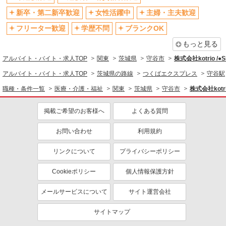
社会保険あり
産休・育休取得実績あり
新卒・第二新卒歓迎
女性活躍中
主婦・主夫歓迎
退職金・財形貯蓄制度あり
各種手当（家族・役職・インセン
ティブなど）あり
フリーター歓迎
学歴不問
ブランクOK
制服貸与
研修制度あり
もっと見る
資格取得支援制度あり
アルバイト・バイト・求人TOP
関東
茨城県
守谷市
株式会社kotrio /
同じ職種から求人を探す
アルバイト・バイト・求人TOP
茨城県の路線
つくばエクスプレス
守谷駅
職種・条件一覧
医療・介護・福祉
関東
茨城県
守谷市
株式会社kotri
医療・介護・福祉
看護師・保健師・看護助手・助産師
掲載ご希望のお客様へ
よくある質問
同じ特徴から求人を探す
お問い合わせ
利用規約
未経験歓迎
ミドル（40代～）活躍中
リンクについて
プライバシーポリシー
ボーナス・賞与あり
車通勤OK
交通費支給
社会保険あり
Cookieポリシー
個人情報保護方針
産休・育休取得実績あり
メールサービスについて
サイト運営会社
サイトマップ