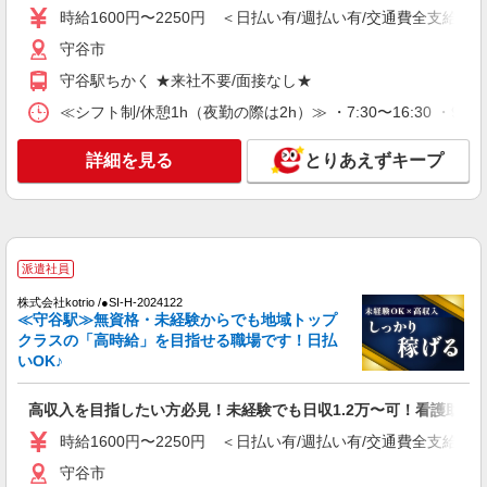
通費全支給(ガソリン代含む)＞
時給1600円〜2250円 ＜日払い有/週払い有/交通費全支給(ガ
守谷市
守谷市
詳細を見る
キープ
守谷駅ちかく ★来社不要/面接なし★
≪シフト制/休憩1h（夜勤の際は2h）≫ ・7:30〜16:30 ・9:00
派遣社員
株式会社トラストグロース 新宿本社 第1営業部
詳細を見る
とりあえずキープ
看護助手
時給：1074円〜1100円 ※経験・資格により異
なる
茨城県守谷市
派遣社員
詳細を見る
キープ
株式会社kotrio /●SI-H-2024122
≪守谷駅≫無資格・未経験からでも地域トップ
クラスの「高時給」を目指せる職場です！日払
アルバイト
パート
派遣社員
いOK♪
日研トータルソーシング株式会社 メディカルケア事業部/柏オフィス
【看護助手】
高収入を目指したい方必見！未経験でも日収1.2万〜可！看護助手
看護助手（ナースエイド）
時給1,280円 ★週払いOK（規定あり） ※給与
時給1600円〜2250円 ＜日払い有/週払い有/交通費全支給(ガ
幅は経験・能力による
守谷市
茨城県守谷市 【最寄駅】守谷駅