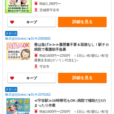
時給1,280円〜
茨城県守谷市
詳細を見る
キープ
派遣社員
株式会社kotrio /●SI-H-2093692
善は急げ≫≫≫履歴書不要＆面接なし！駅チカ
病院で看護助手急募
時給1600円〜2250円 ＜日払い有/週払い有/交
通費全支給(ガソリン代含む)＞
守谷市
詳細を見る
キープ
派遣社員
株式会社kotrio /●SI-H-2076262
≪守谷駅≫16時帰宅もOK♪病院で補助だけの
まったり作業
時給1600円〜2250円 ＜日払い有/週払い有/交