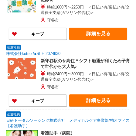
時給1600円〜2250円 ＜日払い有/週払い有/交
通費全支給(ガソリン代含む)＞
守谷市
詳細を見る
キープ
派遣社員
株式会社kotrio /●SI-H-2074930
新守谷駅のサ高住＊シフト融通が利くため子育
て世代から大人気♪
時給2400円〜3000円 ＜日払い有/週払い有/交
通費全支給(ガソリン代含む)＞
守谷市
詳細を見る
キープ
派遣社員
日研トータルソーシング株式会社 メディカルケア事業部/柏オフィス
【看護助手】
看護助手（病院）