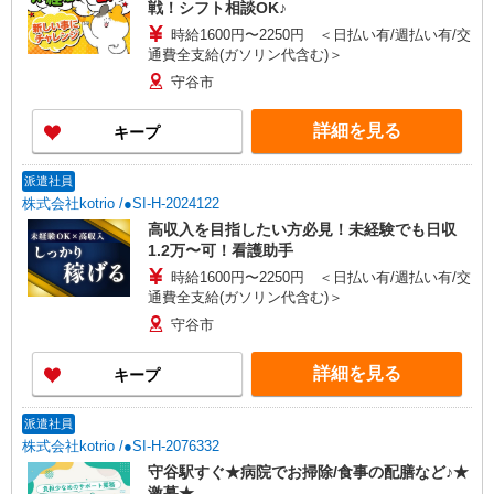
戦！シフト相談OK♪
時給1600円〜2250円 ＜日払い有/週払い有/交
通費全支給(ガソリン代含む)＞
守谷市
詳細を見る
キープ
派遣社員
株式会社kotrio /●SI-H-2024122
高収入を目指したい方必見！未経験でも日収
1.2万〜可！看護助手
時給1600円〜2250円 ＜日払い有/週払い有/交
通費全支給(ガソリン代含む)＞
守谷市
詳細を見る
キープ
派遣社員
株式会社kotrio /●SI-H-2076332
守谷駅すぐ★病院でお掃除/食事の配膳など♪★
激募★