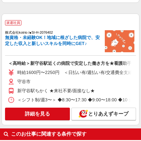
詳細を見る
キープ
アルバイト
パート
派遣社員
日研トータルソーシング株式会社 メディカルケア事業部/柏オフィス
派遣社員
【看護助手】
株式会社kotrio /●SI-H-2076402
看護助手（ナースエイド）
無資格・未経験OK！地域に根ざした病院で、安
定した収入と新しいスキルを同時にGET♪
時給1,280円 ★週払いOK（規定あり） ※給与
幅は経験・能力による
茨城県守谷市 【最寄駅】新守谷駅
＜高時給＞新守谷駅近くの病院で安定した働き方を★看護助手♪
詳細を見る
キープ
時給1600円〜2250円 ＜日払い有/週払い有/交通費全支給(ガ
守谷市
派遣社員
新守谷駅ちかく ★来社不要/面接なし★
株式会社kotrio /●SI-H-2024384
＜守谷駅＞元気も、プライベートも諦めない＊
＜シフト制/週3〜＞ ◆8:30〜17:30 ◆9:00〜18:00 ◆10：
週3〜OK/看護助手
時給1600円〜2250円 ＜日払い有/週払い有/交
詳細を見る
とりあえずキープ
通費全支給(ガソリン代含む)＞
守谷市
このお仕事に関連する条件で探す
詳細を見る
キープ