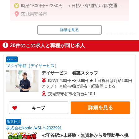
時給1600円〜2250円 ＜日払い有/週払い有/交通費
全支給(ガソリン代含む)＞
茨城県守谷市
詳細を見る
ID：AE0610075976
20
件のこの求人と職種が同じ求人
掲載期間終了
パート
ツクイ守谷（デイサービス）
デイサービス 看護スタッフ
時給1,400円〜2,039円 ★土日祝日は時給100円
アップ！ ※給与幅は資格・経験等による
茨城県守谷市松前台4-10-1
詳細を見る
キープ
派遣社員
株式会社kotrio /●SI-H-2023991
≪守谷駅≫未経験・無資格から看護助手へ挑