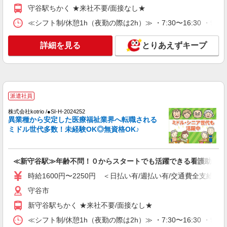
守谷駅ちかく ★来社不要/面接なし★
詳細を見る
キープ
≪シフト制/休憩1h（夜勤の際は2h）≫ ・7:30〜16:30 ・9:00
派遣社員
詳細を見る
とりあえずキープ
株式会社トラストグロース 新宿本社 第1営業部
看護師・准看護師
時給：2100〜2300円 ※「資格・経験等によ
り異なる」
派遣社員
茨城県守谷市
株式会社kotrio /●SI-H-2024252
異業種から安定した医療福祉業界へ転職される
詳細を見る
キープ
ミドル世代多数！未経験OK◎無資格OK♪
派遣社員
株式会社kotrio /●SI-H-2024383
≪新守谷駅≫年齢不問！０からスタートでも活躍できる看護助手♪
＜新守谷駅＞元気も、プライベートも諦めない
時給1600円〜2250円 ＜日払い有/週払い有/交通費全支給(ガ
＊週3〜OK/看護助手
守谷市
時給1600円〜2250円 ＜日払い有/週払い有/交
通費全支給(ガソリン代含む)＞
新守谷駅ちかく ★来社不要/面接なし★
守谷市
≪シフト制/休憩1h（夜勤の際は2h）≫ ・7:30〜16:30 ・9:00