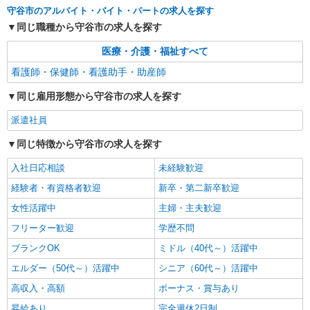
守谷市のアルバイト・バイト・パートの求人を探す
同じ職種から守谷市の求人を探す
派遣社員
株式会社kotrio /●SI-H-2024253
医療・介護・福祉すべて
≪守谷駅≫年齢不問！０からスタートでも活躍
看護師・保健師・看護助手・助産師
できる看護助手♪
時給1600円〜2250円 ＜日払い有/週払い有/交
同じ雇用形態から守谷市の求人を探す
通費全支給(ガソリン代含む)＞
守谷市
派遣社員
同じ特徴から守谷市の求人を探す
詳細を見る
キープ
入社日応相談
未経験歓迎
派遣社員
経験者・有資格者歓迎
新卒・第二新卒歓迎
日研トータルソーシング株式会社 メディカルケア事業部/柏オフィス
女性活躍中
【看護助手】
主婦・主夫歓迎
看護助手（病院）
フリーター歓迎
学歴不問
時給1,280円〜
ブランクOK
ミドル（40代～）活躍中
茨城県守谷市
エルダー（50代～）活躍中
シニア（60代～）活躍中
高収入・高額
ボーナス・賞与あり
詳細を見る
キープ
昇給あり
完全週休2日制