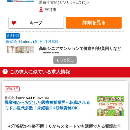
通費全支給(ガソリン代含む)＞
守谷市
詳細を見る
キープ
派遣社員
株式会社kotrio /●SI-H-2101603
高級シニアマンションで健康相談/見回りなど
≪新守谷駅≫
もっと見る
時給2400円〜3000円 ＜日払い有/週払い有/交
通費全支給(ガソリン代含む)＞
この求人に似ている求人情報
守谷市
詳細を見る
キープ
派遣社員
株式会社kotrio /●SI-H-2024253
派遣社員
異業種から安定した医療福祉業界へ転職される
株式会社kotrio /●SI-H-2101637
ミドル世代多数！未経験OK◎無資格OK♪
高級シニアマンションで健康相談/見回りなど
≪守谷駅≫
時給2400円〜3000円 ＜日払い有/週払い有/交
≪守谷駅≫年齢不問！０からスタートでも活躍できる看護助手♪