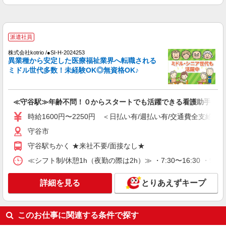
詳細を見る
キープ
派遣社員
株式会社kotrio /●SI-H-2101921
派遣社員
【職場環境◎】よすぎて全私が泣いた≫看護助
株式会社kotrio /●SI-H-2024253
手募集♪未経験OK！
異業種から安定した医療福祉業界へ転職される
ミドル世代多数！未経験OK◎無資格OK♪
時給1600円〜2250円 ＜日払い有/週払い有/交
通費全支給(ガソリン代含む)＞
守谷市
≪守谷駅≫年齢不問！０からスタートでも活躍できる看護助手♪
詳細を見る
キープ
時給1600円〜2250円 ＜日払い有/週払い有/交通費全支給(ガ
守谷市
派遣社員
守谷駅ちかく ★来社不要/面接なし★
株式会社kotrio /●SI-H-2023991
≪守谷駅≫未経験・無資格から看護助手へ挑
≪シフト制/休憩1h（夜勤の際は2h）≫ ・7:30〜16:30 ・9:00
戦！シフト相談OK♪
時給1600円〜2250円 ＜日払い有/週払い有/交
詳細を見る
とりあえずキープ
通費全支給(ガソリン代含む)＞
守谷市
このお仕事に関連する条件で探す
詳細を見る
キープ