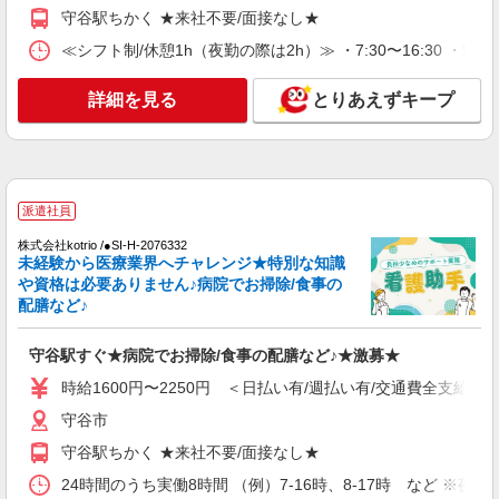
守谷駅ちかく ★来社不要/面接なし★
詳細を見る
キープ
≪シフト制/休憩1h（夜勤の際は2h）≫ ・7:30〜16:30 ・9:00
派遣社員
詳細を見る
とりあえずキープ
株式会社トラストグロース 新宿本社 第1営業部
特別養護老人ホームでの看護師
時給：2000円〜2300円 ※資格や経験などによ
る
派遣社員
茨城県守谷市
株式会社kotrio /●SI-H-2076332
未経験から医療業界へチャレンジ★特別な知識
詳細を見る
キープ
や資格は必要ありません♪病院でお掃除/食事の
配膳など♪
派遣社員
株式会社kotrio /●SI-H-2101961
守谷駅すぐ★病院でお掃除/食事の配膳など♪★激募★
【職場環境◎】よすぎて全私が泣いた≫看護助
時給1600円〜2250円 ＜日払い有/週払い有/交通費全支給(ガ
手募集♪未経験OK！
時給1600円〜2250円 ＜日払い有/週払い有/交
守谷市
通費全支給(ガソリン代含む)＞
守谷駅ちかく ★来社不要/面接なし★
守谷市
24時間のうち実働8時間 （例）7-16時、8-17時 など ※