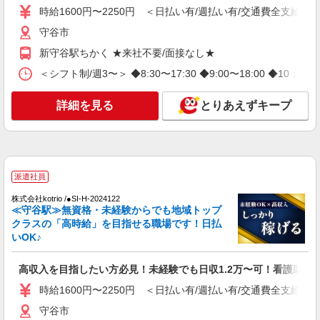
時給1600円〜2250円 ＜日払い有/週払い有/交通費全支給(ガ
守谷市
守谷市
詳細を見る
キープ
新守谷駅ちかく ★来社不要/面接なし★
＜シフト制/週3〜＞ ◆8:30〜17:30 ◆9:00〜18:00 ◆10：
派遣社員
株式会社トラストグロース 新宿本社 第1営業部
詳細を見る
とりあえずキープ
看護師・准看護師
時給：2100〜2300円 ※「資格・経験等によ
り異なる」
茨城県守谷市
派遣社員
詳細を見る
キープ
株式会社kotrio /●SI-H-2024122
≪守谷駅≫無資格・未経験からでも地域トップ
クラスの「高時給」を目指せる職場です！日払
派遣社員
いOK♪
株式会社kotrio /●SI-H-2093732
善は急げ≫≫≫履歴書不要＆面接なし！駅チカ
高収入を目指したい方必見！未経験でも日収1.2万〜可！看護助手
病院で看護助手急募
時給1600円〜2250円 ＜日払い有/週払い有/交
時給1600円〜2250円 ＜日払い有/週払い有/交通費全支給(ガ
通費全支給(ガソリン代含む)＞
守谷市
守谷市