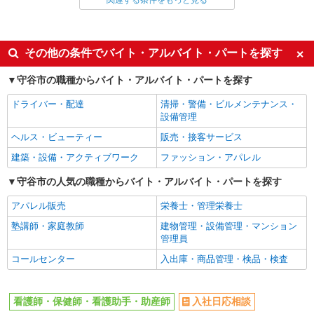
関連する条件をもっと見る
同じ雇用形態から守谷駅の求人を探す
派遣社員
同じ特徴から守谷駅の求人を探す
その他の条件でバイト・アルバイト・パートを探す
入社日応相談
未経験歓迎
守谷市の職種からバイト・アルバイト・パートを探す
経験者・有資格者歓迎
新卒・第二新卒歓迎
ドライバー・配達
清掃・警備・ビルメンテナンス・
女性活躍中
主婦・主夫歓迎
設備管理
フリーター歓迎
学歴不問
ヘルス・ビューティー
販売・接客サービス
ブランクOK
ミドル（40代～）活躍中
建築・設備・アクティブワーク
ファッション・アパレル
エルダー（50代～）活躍中
シニア（60代～）活躍中
守谷市の人気の職種からバイト・アルバイト・パートを探す
高収入・高額
ボーナス・賞与あり
アパレル販売
栄養士・管理栄養士
昇給あり
完全週休2日制
塾講師・家庭教師
建物管理・設備管理・マンション
フルタイム歓迎
禁煙・分煙
管理員
駅直結・駅チカ
車通勤OK
コールセンター
入出庫・商品管理・検品・検査
バイク通勤OK
自転車通勤OK
残業少なめ（月20h未満）
交通費支給
看護師・保健師・看護助手・助産師
入社日応相談