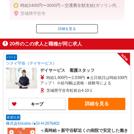
時給2400円〜3000円＜交通費全額支給(ガソリン代含
む)/日払い可/週払い可＞
茨城県守谷市
詳細を見る
ID：AE0610074725
20
件のこの求人と職種が同じ求人
掲載期間終了
NEW
パート
ツクイ守谷（デイサービス）
デイサービス 看護スタッフ
時給1,400円〜2,039円 ★土日祝日は時給100円
アップ！ ※給与幅は資格・経験等による
茨城県守谷市松前台4-10-1
詳細を見る
キープ
派遣社員
株式会社kotrio /●SI-H-2076402
＜高時給＞新守谷駅近くの病院で安定した働き