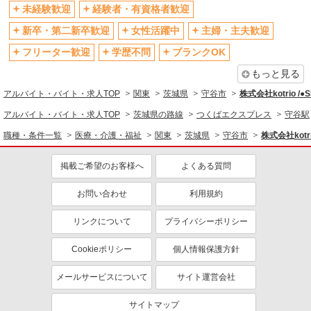
社会保険あり
産休・育休取得実績あり
未経験歓迎
経験者・有資格者歓迎
退職金・財形貯蓄制度あり
各種手当（家族・役職・インセン
新卒・第二新卒歓迎
女性活躍中
主婦・主夫歓迎
ティブなど）あり
フリーター歓迎
学歴不問
ブランクOK
制服貸与
研修制度あり
もっと見る
資格取得支援制度あり
アルバイト・バイト・求人TOP
関東
茨城県
守谷市
株式会社kotrio /
同じ職種から求人を探す
アルバイト・バイト・求人TOP
茨城県の路線
つくばエクスプレス
守谷駅
医療・介護・福祉
職種・条件一覧
医療・介護・福祉
関東
茨城県
守谷市
株式会社kotri
看護師・保健師・看護助手・助産師
掲載ご希望のお客様へ
よくある質問
同じ特徴から求人を探す
未経験歓迎
お問い合わせ
ミドル（40代～）活躍中
利用規約
ボーナス・賞与あり
車通勤OK
リンクについて
プライバシーポリシー
交通費支給
社会保険あり
Cookieポリシー
個人情報保護方針
産休・育休取得実績あり
メールサービスについて
サイト運営会社
サイトマップ