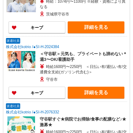
時給：1074円〜1100円 ※経験・資格により異
なる
茨城県守谷市
詳細を見る
キープ
派遣社員
株式会社kotrio /●SI-H-2024384
＜守谷駅＞元気も、プライベートも諦めない＊
週3〜OK/看護助手
時給1600円〜2250円 ＜日払い有/週払い有/交
通費全支給(ガソリン代含む)＞
守谷市
詳細を見る
キープ
派遣社員
株式会社kotrio /●SI-H-2076332
守谷駅すぐ★病院でお掃除/食事の配膳など♪★
激募★
時給1600円〜2250円 ＜日払い有/週払い有/交