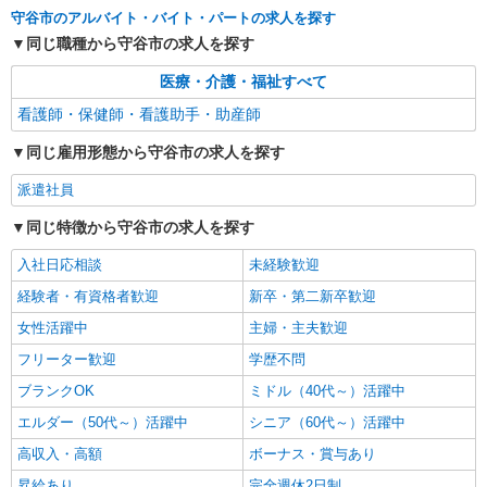
守谷市のアルバイト・バイト・パートの求人を探す
同じ職種から守谷市の求人を探す
派遣社員
株式会社kotrio /●SI-H-2024383
医療・介護・福祉すべて
＜新守谷駅＞元気も、プライベートも諦めない
看護師・保健師・看護助手・助産師
＊週3〜OK/看護助手
時給1600円〜2250円 ＜日払い有/週払い有/交
同じ雇用形態から守谷市の求人を探す
通費全支給(ガソリン代含む)＞
守谷市
派遣社員
同じ特徴から守谷市の求人を探す
詳細を見る
キープ
入社日応相談
未経験歓迎
派遣社員
経験者・有資格者歓迎
新卒・第二新卒歓迎
株式会社kotrio /●SI-H-2076192
女性活躍中
主婦・主夫歓迎
新守谷駅＊看護助手(資格経験不問)募集♪食事
配膳などの補助業務
フリーター歓迎
学歴不問
時給1600円〜2250円 ＜日払い有/週払い有/交
ブランクOK
ミドル（40代～）活躍中
通費全支給(ガソリン代含む)＞
エルダー（50代～）活躍中
シニア（60代～）活躍中
守谷市
高収入・高額
ボーナス・賞与あり
詳細を見る
キープ
昇給あり
完全週休2日制