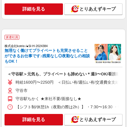
詳細を見る
キープ
詳細を見る
とりあえずキープ
派遣社員
株式会社kotrio /●SI-H-2101637
高級シニアマンションで健康相談/見回りなど
≪守谷駅≫
派遣社員
時給2400円〜3000円 ＜日払い有/週払い有/交
株式会社kotrio /●SI-H-2024384
通費全支給(ガソリン代含む)＞
無理なく働けてプライベートも充実させること
守谷市
ができるお仕事です♪残業なし◎夜勤なしの相談
もOK！
詳細を見る
キープ
＜守谷駅＞元気も、プライベートも諦めない＊週3〜OK/看護助手
派遣社員
時給1600円〜2250円 ＜日払い有/週払い有/交通費全支給(ガ
株式会社kotrio /●SI-H-2074930
守谷市
新守谷駅のサ高住＊シフト融通が利くため子育
て世代から大人気♪
守谷駅ちかく ★来社不要/面接なし★
時給2400円〜3000円 ＜日払い有/週払い有/交
【シフト制/休憩1h（夜勤の際は2h）】 ・7:30〜16:30 ・9:0
通費全支給(ガソリン代含む)＞
守谷市
詳細を見る
とりあえずキープ