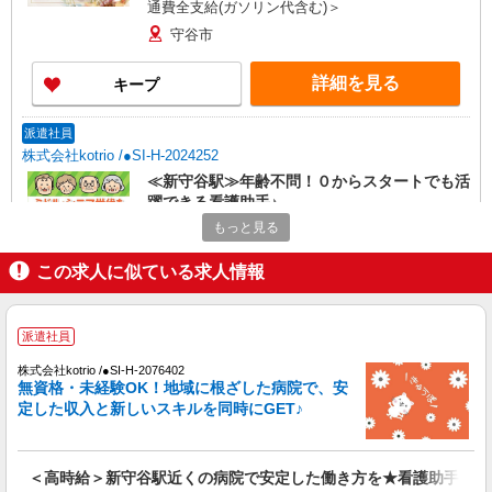
通費全支給(ガソリン代含む)＞
守谷市
詳細を見る
キープ
派遣社員
株式会社kotrio /●SI-H-2024252
≪新守谷駅≫年齢不問！０からスタートでも活
躍できる看護助手♪
もっと見る
時給1600円〜2250円 ＜日払い有/週払い有/交
通費全支給(ガソリン代含む)＞
この求人に似ている求人情報
守谷市
詳細を見る
キープ
派遣社員
株式会社kotrio /●SI-H-2076402
派遣社員
無資格・未経験OK！地域に根ざした病院で、安
株式会社kotrio /●SI-H-2024253
定した収入と新しいスキルを同時にGET♪
≪守谷駅≫年齢不問！０からスタートでも活躍
できる看護助手♪
時給1600円〜2250円 ＜日払い有/週払い有/交
＜高時給＞新守谷駅近くの病院で安定した働き方を★看護助手♪
通費全支給(ガソリン代含む)＞