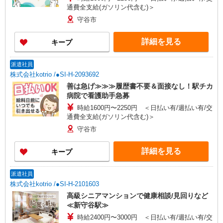
通費全支給(ガソリン代含む)＞
守谷市
詳細を見る
キープ
派遣社員
株式会社kotrio /●SI-H-2093692
善は急げ≫≫≫履歴書不要＆面接なし！駅チカ
病院で看護助手急募
時給1600円〜2250円 ＜日払い有/週払い有/交
通費全支給(ガソリン代含む)＞
守谷市
詳細を見る
キープ
派遣社員
株式会社kotrio /●SI-H-2101603
高級シニアマンションで健康相談/見回りなど
≪新守谷駅≫
時給2400円〜3000円 ＜日払い有/週払い有/交