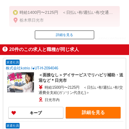
時給1400円〜2125円 ＜日払い有/週払い有/交通費
全支給(ガソリン代含む)＞
栃木県日光市
詳細を見る
ID：AE0610070326
20
件のこの求人と職種が同じ求人
掲載期間終了
派遣社員
株式会社kotrio /●UT-H-2094046
＜面接なし＞デイサービスでリハビリ補助・送
迎など＊日光市
時給1500円〜2125円 ＜日払い有/週払い有/交
通費全支給(ガソリン代含む)＞
日光市内
詳細を見る
キープ
派遣社員