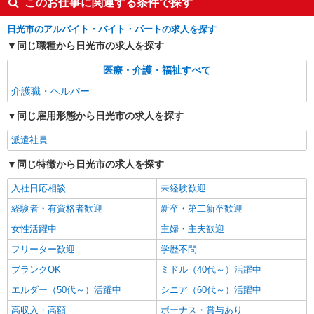
このお仕事に関連する条件で探す
時給1500円〜2150円 ＜日払い有/週払い有/交
通費全支給(ガソリン代含む)＞
日光市のアルバイト・バイト・パートの求人を探す
同じ職種から日光市の求人を探す
日光市内
医療・介護・福祉すべて
詳細を見る
キープ
介護職・ヘルパー
派遣社員
同じ雇用形態から日光市の求人を探す
株式会社kotrio /●UT-H-1959410
日光市｜リハビリ補助などのデイサービス
派遣社員
STAFF♪未経験OK
同じ特徴から日光市の求人を探す
時給1500円〜2125円 ＜日払い有/週払い有/交
通費全支給(ガソリン代含む)＞
入社日応相談
未経験歓迎
日光市内
経験者・有資格者歓迎
新卒・第二新卒歓迎
女性活躍中
主婦・主夫歓迎
詳細を見る
キープ
フリーター歓迎
学歴不問
ブランクOK
ミドル（40代～）活躍中
エルダー（50代～）活躍中
シニア（60代～）活躍中
高収入・高額
ボーナス・賞与あり