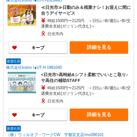
株式会社kotrio /●UT-H-2028493
≪日光市≫日勤のみ＆残業ナシ！お迎えに間に
合うデイサービス
時給1500円〜2125円 ＜日払い有/週払い有/交
通費全支給(ガソリン代含む)＞
日光市内
詳細を見る
キープ
派遣社員
株式会社kotrio /●UT-H-1981040
<日光市>高時給&シフト柔軟でいいとこ取り♪
サ高住の補助STAFF
時給1500円〜2125円 ＜日払い有/週払い有/交
通費全支給(ガソリン代含む)＞
日光市内
詳細を見る
キープ
派遣社員
（株）ウィルオブ・ワークCW 宇都宮支店/ms090101