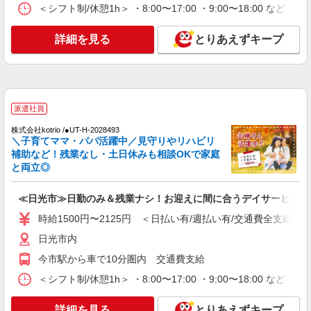
詳細を見る
キープ
＜シフト制/休憩1h＞ ・8:00〜17:00 ・9:00〜18:00 など 
詳細を見る
とりあえずキープ
派遣社員
（株）ウィルオブ・ワークCW 宇都宮支店/ms090101
高齢者向け住宅staff
時給1500円 ◆前払い・日払い・週払いOK
栃木県日光市
派遣社員
株式会社kotrio /●UT-H-2028493
詳細を見る
キープ
＼子育てママ・パパ活躍中／見守りやリハビリ
補助など！残業なし・土日休みも相談OKで家庭
と両立◎
派遣社員
（株）ウィルオブ・ワークCW 宇都宮支店/ms090101
高齢者向け住宅staff
≪日光市≫日勤のみ＆残業ナシ！お迎えに間に合うデイサービス
時給1500円 ◆前払い・日払い・週払いOK
時給1500円〜2125円 ＜日払い有/週払い有/交通費全支給(ガ
栃木県日光市
日光市内
今市駅から車で10分圏内 交通費支給
詳細を見る
キープ
＜シフト制/休憩1h＞ ・8:00〜17:00 ・9:00〜18:00 など 
派遣社員
（株）ウィルオブ・ワークCW 宇都宮支店/ms090101
詳細を見る
とりあえずキープ