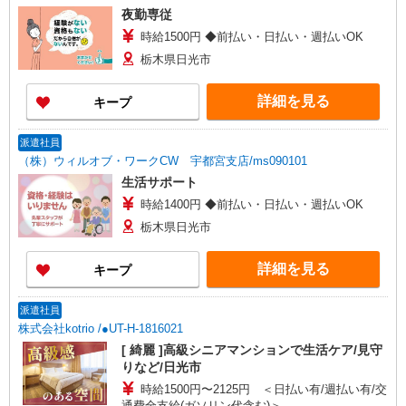
夜勤専従
時給1500円 ◆前払い・日払い・週払いOK
栃木県日光市
詳細を見る
キープ
派遣社員
（株）ウィルオブ・ワークCW 宇都宮支店/ms090101
生活サポート
時給1400円 ◆前払い・日払い・週払いOK
栃木県日光市
詳細を見る
キープ
派遣社員
株式会社kotrio /●UT-H-1816021
[ 綺麗 ]高級シニアマンションで生活ケア/見守
りなど/日光市
時給1500円〜2125円 ＜日払い有/週払い有/交
通費全支給(ガソリン代含む)＞