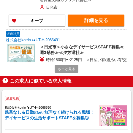
日光市
詳細を見る
キープ
派遣社員
株式会社kotrio /●UT-H-2086491
＜日光市＞小さなデイサービスSTAFF募集≪
週3勤務≫≪夕方退社≫
時給1500円〜2125円 ＜日払い有/週払い有/交
通費全支給(ガソリン代含む)＞
もっと見る
日光市内
この求人に似ている求人情報
詳細を見る
キープ
派遣社員
派遣社員
株式会社kotrio /●UT-H-2009853
株式会社kotrio /●UT-H-2068850
残業なし＆日勤のみ♪無理なく続けられる職場！
毎日通うのが楽しみになる＊ホテルのような美
デイサービスの生活サポートSTAFFを募集◎
しいサ高住のSTAFF
時給1500円〜2125円 ＜日払い有/週払い有/交
通費全支給(ガソリン代含む)＞