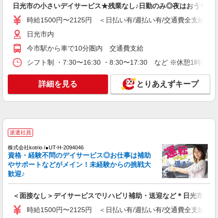
日光市の小さいデイサービス★残業なし♪日勤のみ◎夜はおうち時
日光市内
時給1500円〜2125円 ＜日払い有/週払い有/交通費全支給(ガ
詳細を見る
キープ
日光市内
今市駅から車で10分圏内 交通費支給
派遣社員
（株）ウィルオブ・ワークCW 宇都宮支店/ms090101
シフト制 ・7:30〜16:30 ・8:30〜17:30 など ※休憩1時間
夜勤専従
詳細を見る
とりあえずキープ
時給1500円 ◆前払い・日払い・週払いOK
栃木県日光市
詳細を見る
キープ
派遣社員
派遣社員
株式会社kotrio /●UT-H-2094046
株式会社kotrio /●UT-H-2012137
資格・経験不問のデイサービス◎お仕事は補助
日光市｜未経験でも大丈夫◎研修が手厚い有料
やサポートなどがメイン！未経験からの挑戦大
住宅の介護♪
歓迎♪
時給1500円〜2125円 ＜日払い有/週払い有/交
通費全支給(ガソリン代含む)＞
＜面接なし＞デイサービスでリハビリ補助・送迎など＊日光市
日光市内
時給1500円〜2125円 ＜日払い有/週払い有/交通費全支給(ガ