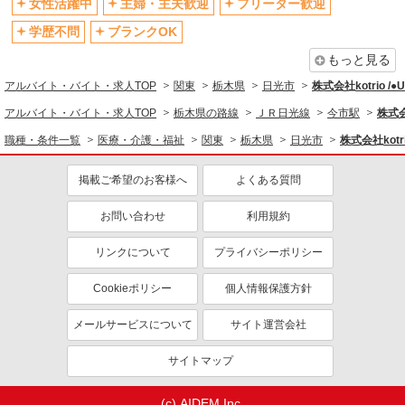
社会保険あり
産休・育休取得実績あり
女性活躍中
主婦・主夫歓迎
フリーター歓迎
退職金・財形貯蓄制度あり
各種手当（家族・役職・インセン
学歴不問
ブランクOK
ティブなど）あり
もっと見る
制服貸与
研修制度あり
アルバイト・バイト・求人TOP
関東
栃木県
日光市
株式会社kotrio /
資格取得支援制度あり
アルバイト・バイト・求人TOP
栃木県の路線
ＪＲ日光線
今市駅
株式会
同じ職種から求人を探す
職種・条件一覧
医療・介護・福祉
関東
栃木県
日光市
株式会社kotr
医療・介護・福祉
掲載ご希望のお客様へ
よくある質問
介護職・ヘルパー
お問い合わせ
利用規約
同じ特徴から求人を探す
未経験歓迎
ミドル（40代～）活躍中
リンクについて
プライバシーポリシー
ボーナス・賞与あり
車通勤OK
Cookieポリシー
個人情報保護方針
交通費支給
社会保険あり
メールサービスについて
サイト運営会社
産休・育休取得実績あり
サイトマップ
(c) AIDEM Inc.