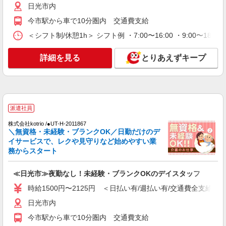
日光市内
詳細を見る
キープ
今市駅から車で10分圏内 交通費支給
派遣社員
＜シフト制/休憩1h＞ シフト例 ・7:00〜16:00 ・9:00〜18:
株式会社kotrio /●UT-H-2005852
日光市★シフト柔軟で長く働きやすいシニア向
詳細を見る
とりあえずキープ
けマンション
時給1500円〜2125円 ＜日払い有/週払い有/交
通費全支給(ガソリン代含む)＞
日光市内
派遣社員
詳細を見る
キープ
株式会社kotrio /●UT-H-2011867
＼無資格・未経験・ブランクOK／日勤だけのデ
イサービスで、レクや見守りなど始めやすい業
派遣社員
務からスタート
株式会社kotrio /●UT-H-1905862
日光市▼綺麗なサ高住で生活ケア▼清掃やフロ
≪日光市≫夜勤なし！未経験・ブランクOKのデイスタッフ
アの巡回など
時給1500円〜2125円 ＜日払い有/週払い有/交
時給1500円〜2125円 ＜日払い有/週払い有/交通費全支給(ガ
通費全支給(ガソリン代含む)＞
日光市内
日光市内
今市駅から車で10分圏内 交通費支給