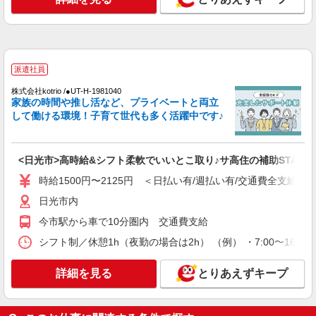
高齢者向け住宅staff
時給1500円 ◆前払い・日払い・週払いOK
栃木県日光市
派遣社員
詳細を見る
キープ
株式会社kotrio /●UT-H-1981040
家族の時間や推し活など、プライベートと両立
して働ける環境！子育て世代も多く活躍中です♪
派遣社員
株式会社kotrio /●UT-H-2069364
日光市＊幅広い世代が活動中！サ高住のサポー
トSTAFF
<日光市>高時給&シフト柔軟でいいとこ取り♪サ高住の補助STAFF
時給1500円〜2150円 ＜日払い有/週払い有/交
時給1500円〜2125円 ＜日払い有/週払い有/交通費全支給(ガ
通費全支給(ガソリン代含む)＞
日光市内
日光市内
今市駅から車で10分圏内 交通費支給
詳細を見る
キープ
シフト制／休憩1h（夜勤の場合は2h） （例） ・7:00〜16:00 ・
派遣社員
詳細を見る
とりあえずキープ
株式会社kotrio /●UT-H-1907677
日光市*デイでの生活補助☆新たなスキルを身
につけて長く働く♪