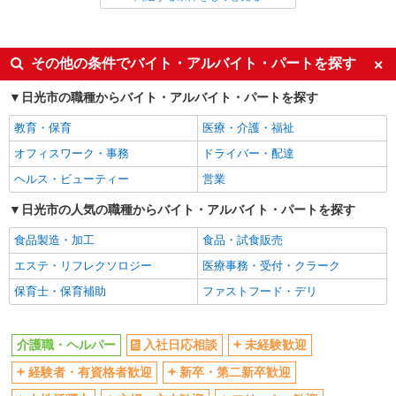
派遣社員
同じ特徴から今市駅の求人を探す
その他の条件でバイト・アルバイト・パートを探す
入社日応相談
未経験歓迎
日光市の職種からバイト・アルバイト・パートを探す
経験者・有資格者歓迎
新卒・第二新卒歓迎
教育・保育
医療・介護・福祉
女性活躍中
主婦・主夫歓迎
オフィスワーク・事務
ドライバー・配達
フリーター歓迎
学歴不問
ヘルス・ビューティー
営業
ブランクOK
ミドル（40代～）活躍中
日光市の人気の職種からバイト・アルバイト・パートを探す
エルダー（50代～）活躍中
シニア（60代～）活躍中
食品製造・加工
食品・試食販売
高収入・高額
ボーナス・賞与あり
エステ・リフレクソロジー
医療事務・受付・クラーク
昇給あり
完全週休2日制
保育士・保育補助
ファストフード・デリ
フルタイム歓迎
禁煙・分煙
駅直結・駅チカ
車通勤OK
介護職・ヘルパー
入社日応相談
未経験歓迎
バイク通勤OK
自転車通勤OK
残業少なめ（月20h未満）
経験者・有資格者歓迎
新卒・第二新卒歓迎
交通費支給