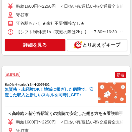
通費全支給(ガソリン代含む)＞
時給1600円〜2250円 ＜日払い有/週払い有/交通費全支給(ガ
守谷市
守谷市
守谷駅ちかく ★来社不要/面接なし★
詳細を見る
キープ
【シフト制/休憩1h（夜勤の際は2h）】 ・7:30〜16:30 ・9:0
NEW
派遣社員
詳細を見る
とりあえずキープ
株式会社kotrio /●SI-H-2024383
＜新守谷駅＞元気も、プライベートも諦めな
い＊週3〜OK/看護助手
時給1600円〜2250円 ＜日払い有/週払い有/交
通費全支給(ガソリン代含む)＞
派遣社員
新着
守谷市
株式会社kotrio /●SI-H-2076402
無資格・未経験OK！地域に根ざした病院で、安
詳細を見る
キープ
定した収入と新しいスキルを同時にGET♪
NEW
派遣社員
株式会社kotrio /●SI-H-2076332
＜高時給＞新守谷駅近くの病院で安定した働き方を★看護助手♪
守谷駅すぐ★病院でお掃除/食事の配膳など
時給1600円〜2250円 ＜日払い有/週払い有/交通費全支給(ガ
♪★激募★
時給1600円〜2250円 ＜日払い有/週払い有/交
守谷市