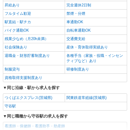
詳細を見る
キープ
※上記金額に消費税を加えた金額をお支払いいた
昇給あり
完全週休2日制
します ※交通費・電話代は弊社負担。その他、支
フルタイム歓迎
禁煙・分煙
援内容により細則あり。
駅直結・駅チカ
車通勤OK
バイク通勤OK
自転車通勤OK
残業少なめ（月20h未満）
交通費支給
社会保険あり
産休・育休取得実績あり
退職金・財形貯蓄制度あり
各種手当（家族・役職・インセン
ティブなど）あり
制服貸与
研修制度あり
資格取得支援制度あり
同じ沿線・駅から求人を探す
つくばエクスプレス(茨城県)
関東鉄道常総線(茨城県)
守谷駅
同じ職種から守谷駅の求人を探す
看護師・保健師・看護助手・助産師