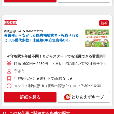
守谷市
詳細を見る
キープ
派遣社員
新着
NEW
派遣社員
株式会社kotrio /●SI-H-2024253
株式会社kotrio /●SI-H-2076262
異業種から安定した医療福祉業界へ転職される
≪守谷駅≫16時帰宅もOK♪病院で補助だけの
ミドル世代多数！未経験OK◎無資格OK♪
まったり作業
時給1600円〜2250円 ＜日払い有/週払い有/交
通費全支給(ガソリン代含む)＞
≪守谷駅≫年齢不問！０からスタートでも活躍できる看護助手♪
守谷市
時給1600円〜2250円 ＜日払い有/週払い有/交通費全支給(ガ
守谷市
詳細を見る
キープ
守谷駅ちかく ★来社不要/面接なし★
NEW
派遣社員
≪シフト制/休憩1h（夜勤の際は2h）≫ ・7:30〜16:30 ・9:00
株式会社kotrio /●SI-H-2024122
高収入を目指したい方必見！未経験でも日収
詳細を見る
とりあえずキープ
1.2万〜可！看護助手
時給1600円〜2250円 ＜日払い有/週払い有/交
通費全支給(ガソリン代含む)＞
このお仕事に関連する条件で探す