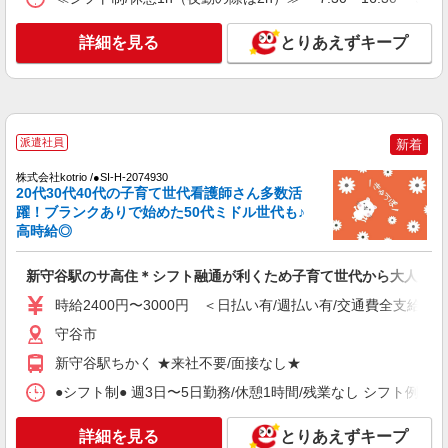
通費全支給(ガソリン代含む)＞
守谷市
詳細を見る
とりあえずキープ
詳細を見る
キープ
NEW
派遣社員
株式会社kotrio /●SI-H-2076192
派遣社員
新着
新守谷駅＊看護助手(資格経験不問)募集♪食事
株式会社kotrio /●SI-H-2074930
配膳などの補助業務
20代30代40代の子育て世代看護師さん多数活
時給1600円〜2250円 ＜日払い有/週払い有/交
躍！ブランクありで始めた50代ミドル世代も♪
通費全支給(ガソリン代含む)＞
高時給◎
守谷市
新守谷駅のサ高住＊シフト融通が利くため子育て世代から大人気♪
詳細を見る
キープ
時給2400円〜3000円 ＜日払い有/週払い有/交通費全支給(ガ
NEW
守谷市
派遣社員
株式会社kotrio /●SI-H-2101921
新守谷駅ちかく ★来社不要/面接なし★
【職場環境◎】よすぎて全私が泣いた≫看護
●シフト制● 週3日〜5日勤務/休憩1時間/残業なし シフト例 ・7:00〜
助手募集♪未経験OK！
時給1600円〜2250円 ＜日払い有/週払い有/交
詳細を見る
とりあえずキープ
通費全支給(ガソリン代含む)＞