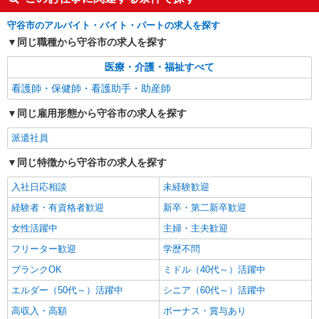
守谷市
守谷市のアルバイト・バイト・パートの求人を探す
詳細を見る
キープ
同じ職種から守谷市の求人を探す
医療・介護・福祉すべて
業務委託
SOMPOヘルスサポート株式会社 全支援対応コース
看護師・保健師・看護助手・助産師
特定保健指導（保健師・管理栄養士）
同じ雇用形態から守谷市の求人を探す
報酬：完全出来高制 報酬額（消費税抜き）：
・事業所一括面談(対面) 1日：10,000円〜14,716
派遣社員
円 ・個別訪問(対面) 1件：4,286円〜5,239円 ・
【活動エリア】茨城県守谷市及びその周辺
遠隔面談 1件：1500〜1691円 ・電話支援 1
同じ特徴から守谷市の求人を探す
件：1,000円〜1,429円 ・メール支援 1件：500円
詳細を見る
キープ
※上記金額に消費税を加えた金額をお支払いいた
入社日応相談
未経験歓迎
します ※交通費・電話代は弊社負担。その他、支
経験者・有資格者歓迎
新卒・第二新卒歓迎
援内容により細則あり。
業務委託
女性活躍中
主婦・主夫歓迎
SOMPOヘルスサポート株式会社 全支援対応コース
保健師・管理栄養士 特定保健指導
フリーター歓迎
学歴不問
報酬：出来高制 報酬額（消費税抜き）： ・事
ブランクOK
ミドル（40代～）活躍中
業所一括面談(対面) 1日：10,000円〜14,716円 ・
個別訪問(対面) 1件：4,286円〜5,239円 ・遠隔面
エルダー（50代～）活躍中
シニア（60代～）活躍中
【活動エリア】茨城県守谷市及びその周辺
談 1件：1,500〜1,691円 ・電話支援 1件：
高収入・高額
ボーナス・賞与あり
1,000円〜1,429円 ・ICTメール支援 1件：500円