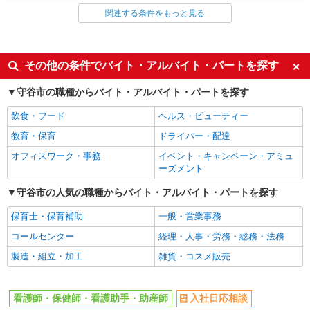
関連する条件をもっと見る
同じ雇用形態から守谷駅の求人を探す
派遣社員
同じ特徴から守谷駅の求人を探す
その他の条件でバイト・アルバイト・パートを探す
入社日応相談
未経験歓迎
守谷市の職種からバイト・アルバイト・パートを探す
経験者・有資格者歓迎
新卒・第二新卒歓迎
飲食・フード
ヘルス・ビューティー
女性活躍中
主婦・主夫歓迎
教育・保育
ドライバー・配達
フリーター歓迎
学歴不問
オフィスワーク・事務
イベント・キャンペーン・アミュ
ブランクOK
ミドル（40代～）活躍中
ーズメント
エルダー（50代～）活躍中
シニア（60代～）活躍中
守谷市の人気の職種からバイト・アルバイト・パートを探す
高収入・高額
ボーナス・賞与あり
保育士・保育補助
一般・営業事務
昇給あり
完全週休2日制
コールセンター
経理・人事・労務・総務・法務
フルタイム歓迎
禁煙・分煙
製造・組立・加工
雑貨・コスメ販売
駅直結・駅チカ
車通勤OK
バイク通勤OK
自転車通勤OK
看護師・保健師・看護助手・助産師
入社日応相談
残業少なめ（月20h未満）
交通費支給