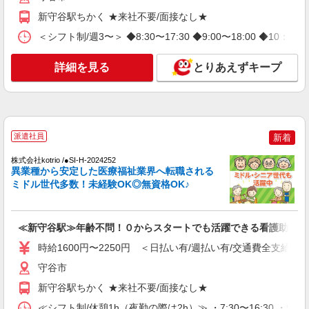
通費全支給(ガソリン代含む)＞
新守谷駅ちかく ★来社不要/面接なし★
守谷市
＜シフト制/週3〜＞ ◆8:30〜17:30 ◆9:00〜18:00 ◆10：
詳細を見る
キープ
詳細を見る
とりあえずキープ
NEW
派遣社員
株式会社kotrio /●SI-H-2101961
【職場環境◎】よすぎて全私が泣いた≫看護
助手募集♪未経験OK！
派遣社員
新着
時給1600円〜2250円 ＜日払い有/週払い有/交
通費全支給(ガソリン代含む)＞
株式会社kotrio /●SI-H-2024252
異業種から安定した医療福祉業界へ転職される
守谷市
ミドル世代多数！未経験OK◎無資格OK♪
詳細を見る
キープ
≪新守谷駅≫年齢不問！０からスタートでも活躍できる看護助手♪
NEW
派遣社員
時給1600円〜2250円 ＜日払い有/週払い有/交通費全支給(ガ
株式会社kotrio /●SI-H-2023991
守谷市
≪守谷駅≫未経験・無資格から看護助手へ挑
戦！シフト相談OK♪
新守谷駅ちかく ★来社不要/面接なし★
時給1600円〜2250円 ＜日払い有/週払い有/交
≪シフト制/休憩1h（夜勤の際は2h）≫ ・7:30〜16:30 ・9:00