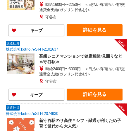
時給1600円〜2250円 ＜日払い有/週払い有/交
通費全支給(ガソリン代含む)＞
守谷市
詳細を見る
キープ
NEW
派遣社員
株式会社kotrio /●SI-H-2101637
高級シニアマンションで健康相談/見回りなど
≪守谷駅≫
時給2400円〜3000円 ＜日払い有/週払い有/交
通費全支給(ガソリン代含む)＞
守谷市
詳細を見る
キープ
NEW
派遣社員
株式会社kotrio /●SI-H-2074930
新守谷駅のサ高住＊シフト融通が利くため子
育て世代から大人気♪