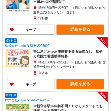
＊週3〜OK/看護助手
時給1600円〜2250円 ＜日払い有/週払い有/交
通費全支給(ガソリン代含む)＞
守谷市
詳細を見る
キープ
NEW
派遣社員
株式会社kotrio /●SI-H-2093692
善は急げ≫≫≫履歴書不要＆面接なし！駅チ
カ病院で看護助手急募
時給1600円〜2250円 ＜日払い有/週払い有/交
通費全支給(ガソリン代含む)＞
守谷市
詳細を見る
キープ
NEW
派遣社員
株式会社kotrio /●SI-H-2024252
≪新守谷駅≫年齢不問！０からスタートでも
活躍できる看護助手♪