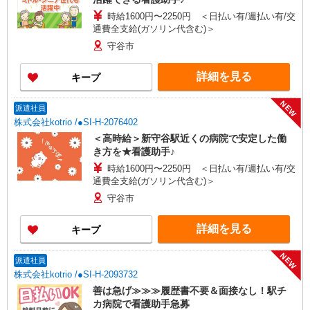
時給1600円〜2250円 ＜日払い有/週払い有/交
通費全支給(ガソリン代含む)＞
守谷市
詳細を見る
キープ
NEW
派遣社員
株式会社kotrio /●SI-H-2076402
＜高時給＞新守谷駅近くの病院で安定した働
き方を★看護助手♪
時給1600円〜2250円 ＜日払い有/週払い有/交
通費全支給(ガソリン代含む)＞
守谷市
詳細を見る
キープ
NEW
派遣社員
株式会社kotrio /●SI-H-2093732
善は急げ≫≫≫履歴書不要＆面接なし！駅チ
カ病院で看護助手急募