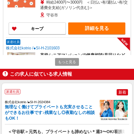
時給2400円〜3000円 ＜日払い有/週払い有/交
通費全支給(ガソリン代含む)＞
守谷市
詳細を見る
キープ
NEW
派遣社員
株式会社kotrio /●SI-H-2101603
高級シニアマンションで健康相談/見回りなど
≪新守谷駅≫
もっと見る
時給2400円〜3000円 ＜日払い有/週払い有/交
通費全支給(ガソリン代含む)＞
この求人に似ている求人情報
守谷市
派遣社員
新着
詳細を見る
キープ
株式会社kotrio /●SI-H-2024384
NEW
無理なく働けてプライベートも充実させること
派遣社員
ができるお仕事です♪残業なし◎夜勤なしの相談
株式会社kotrio /●SI-H-2024253
もOK！
≪守谷駅≫年齢不問！０からスタートでも活
躍できる看護助手♪
＜守谷駅＞元気も、プライベートも諦めない＊週3〜OK/看護助手
時給1600円〜2250円 ＜日払い有/週払い有/交