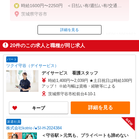
時給1600円〜2250円 ＜日払い有/週払い有/交通費
全支給(ガソリン代含む)＞
茨城県守谷市
詳細を見る
ID：AE0610068862
20
件のこの求人と職種が同じ求人
掲載期間終了
パート
ツクイ守谷（デイサービス）
デイサービス 看護スタッフ
時給1,400円〜2,039円 ★土日祝日は時給100円
アップ！ ※給与幅は資格・経験等による
茨城県守谷市松前台4-10-1
詳細を見る
キープ
NEW
派遣社員
株式会社kotrio /●SI-H-2024384
＜守谷駅＞元気も、プライベートも諦めない