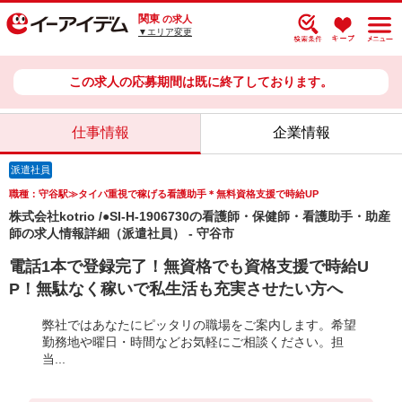
関東
の求人
▼エリア変更
この求人の応募期間は既に終了しております。
仕事情報
企業情報
派遣社員
職種：守谷駅≫タイパ重視で稼げる看護助手＊無料資格支援で時給UP
株式会社kotrio /●SI-H-1906730の看護師・保健師・看護助手・助産
師の求人情報詳細（派遣社員） - 守谷市
電話1本で登録完了！無資格でも資格支援で時給U
P！無駄なく稼いで私生活も充実させたい方へ
弊社ではあなたにピッタリの職場をご案内します。希望
勤務地や曜日・時間などお気軽にご相談ください。担
当...