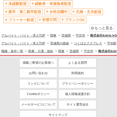
未経験歓迎
経験者・有資格者歓迎
社会保険あり
産休・育休取得実績あり
新卒・第二新卒歓迎
女性活躍中
主婦・主夫歓迎
退職金・財形貯蓄制度あり
各種手当（家族・役職・インセン
ティブなど）あり
フリーター歓迎
学歴不問
ブランクOK
制服貸与
研修制度あり
もっと見る
資格取得支援制度あり
アルバイト・バイト・求人TOP
関東
茨城県
守谷市
株式会社kotrio /
同じ職種から求人を探す
アルバイト・バイト・求人TOP
茨城県の路線
つくばエクスプレス
守谷駅
職種・条件一覧
医療・介護・福祉
関東
茨城県
守谷市
株式会社kotri
医療・介護・福祉
看護師・保健師・看護助手・助産師
掲載ご希望のお客様へ
よくある質問
同じ特徴から求人を探す
お問い合わせ
利用規約
未経験歓迎
ミドル（40代～）活躍中
リンクについて
プライバシーポリシー
ボーナス・賞与あり
車通勤OK
交通費支給
社会保険あり
Cookieポリシー
個人情報保護方針
産休・育休取得実績あり
メールサービスについて
サイト運営会社
サイトマップ