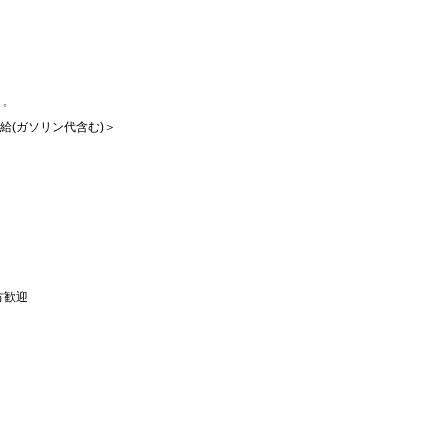
゜
支給(ガソリン代含む)＞
方歓迎