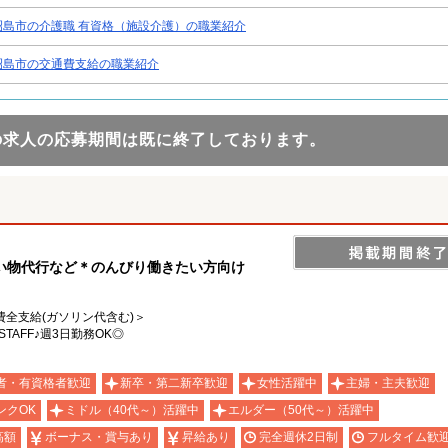
昭島市の介護職 有資格（施設介護）の職業紹介
昭島市の交通費支給の職業紹介
の求人の応募期間は既に終了しております。
い物代行など＊のんびり働きたい方向け
通費全支給(ガソリン代含む)＞
AFF♪週3日勤務OK◎
者・有資格者歓迎
新卒・第二新卒歓迎
女性活躍中
主婦・主夫歓迎
ンクOK
ミドル（40代～）活躍中
エルダー（50代～）活躍中
高額
ボーナス・賞与あり
昇給あり
完全週休2日制
フルタイム歓