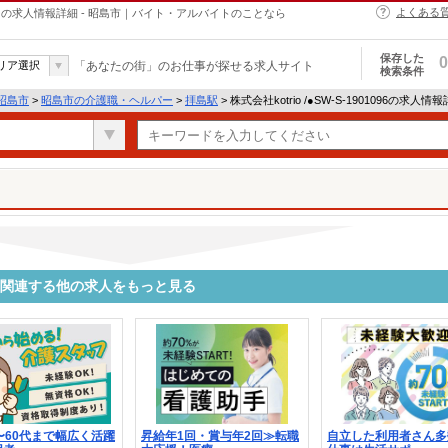
よくある
・ヘルパーの求人情報詳細 - 昭島市｜バイト・アルバイトのことなら
保存した
0
リア選択
「あなたの街」のお仕事が探せる求人サイト
検索条件
昭島市
>
昭島市の介護職・ヘルパー
>
拝島駅
> 株式会社kotrio /●SW-S-1901096の求人情
1096に関連する他の求人をもっと見る
〜60代まで幅広く活躍
昇給年1回・賞与年2回≫転職
自立した利用者さん多