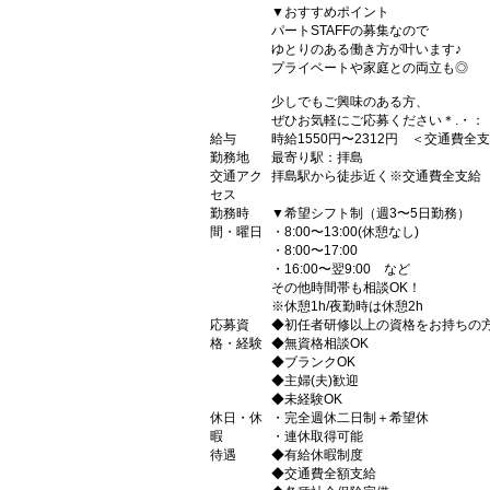
▼おすすめポイント
パートSTAFFの募集なので
ゆとりのある働き方が叶います♪
プライベートや家庭との両立も◎
少しでもご興味のある方、
ぜひお気軽にご応募ください＊.・：
給与
時給1550円〜2312円 ＜交通費全
勤務地
最寄り駅：拝島
交通アク
拝島駅から徒歩近く※交通費全支給
セス
勤務時
▼希望シフト制（週3〜5日勤務）
間・曜日
・8:00〜13:00(休憩なし)
・8:00〜17:00
・16:00〜翌9:00 など
その他時間帯も相談OK！
※休憩1h/夜勤時は休憩2h
応募資
◆初任者研修以上の資格をお持ちの
格・経験
◆無資格相談OK
◆ブランクOK
◆主婦(夫)歓迎
◆未経験OK
休日・休
・完全週休二日制＋希望休
暇
・連休取得可能
待遇
◆有給休暇制度
◆交通費全額支給