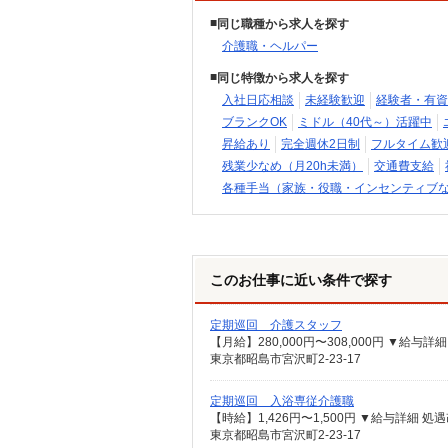
同じ職種から求人を探す
介護職・ヘルパー
同じ特徴から求人を探す
入社日応相談
未経験歓迎
経験者・有資
ブランクOK
ミドル（40代～）活躍中
昇給あり
完全週休2日制
フルタイム歓
残業少なめ（月20h未満）
交通費支給
各種手当（家族・役職・インセンティブ
このお仕事に近い条件で探す
定期巡回 介護スタッフ
東京都昭島市宮沢町2-23-17
定期巡回 入浴専従介護職
東京都昭島市宮沢町2-23-17