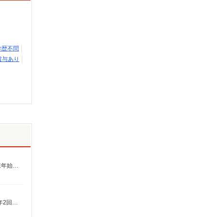
学歴不問
賞与あり
【月給】280,000円〜308,000円 ▼給与詳細 処遇改善手当：35,920円 ▼下記別途支給 夜勤手当：6,000円（1回） 通勤手当 年末年始手当：380円/時 ※12/300時〜1/324時 昇給年1回（4月） 寸志あり：年2回（6月・12月） ※業績による 特別報酬：平均11.6万円（最高額90万円） ※2025年6月支給実績 ※処遇改善手当は試用期間中(3ヶ月)は支給なし
【時給】1,426円〜1,500円 ▼給与詳細 処遇改善手当：200円/時 ▼下記別途支給 通勤手当 年末年始手当：380円/時 寸志あり：年2回（6月・12月） ※業績による ※処遇改善手当は試用期間中(3ヶ月)は支給なし