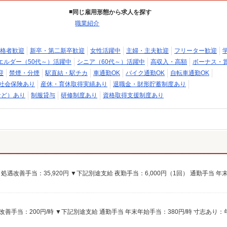
同じ雇用形態から求人を探す
職業紹介
格者歓迎
新卒・第二新卒歓迎
女性活躍中
主婦・主夫歓迎
フリーター歓迎
エルダー（50代～）活躍中
シニア（60代～）活躍中
高収入・高額
ボーナス・
迎
禁煙・分煙
駅直結・駅チカ
車通勤OK
バイク通勤OK
自転車通勤OK
社会保険あり
産休・育休取得実績あり
退職金・財形貯蓄制度あり
など）あり
制服貸与
研修制度あり
資格取得支援制度あり