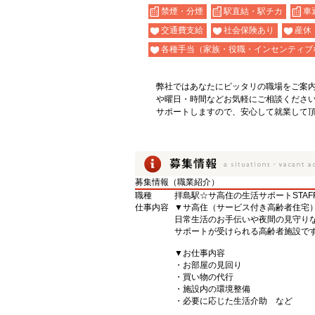
禁煙・分煙
駅直結・駅チカ
車
交通費支給
社会保険あり
産休
各種手当（家族・役職・インセンティブ
弊社ではあなたにピッタリの職場をご案
や曜日・時間などお気軽にご相談くださ
サポートしますので、安心して就業して
募集情報（職業紹介）
職種
拝島駅☆サ高住の生活サポートSTAFF
仕事内容
▼サ高住（サービス付き高齢者住宅
日常生活のお手伝いや夜間の見守り
サポートが受けられる高齢者施設で
▼お仕事内容
・お部屋の見回り
・買い物の代行
・施設内の環境整備
・必要に応じた生活介助 など