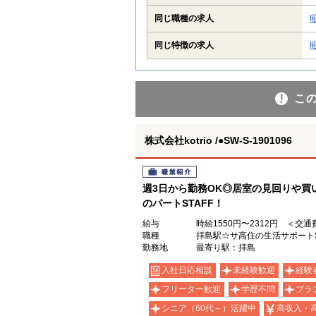
同じ職種の求人
同じ特徴の求人
こ
株式会社kotrio /●SW-S-1901096
職業紹介
週3日から勤務OK◎居室の見回りや買
のパートSTAFF！
給与
時給1550円〜2312円 ＜交
職種
拝島駅☆サ高住の生活サポートST
勤務地
最寄り駅：拝島
入社日応相談
未経験歓迎
経験
フリーター歓迎
学歴不問
ブラ
シニア（60代～）活躍中
高収入・