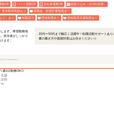
通勤OK
バイク通勤OK
自転車通勤OK
残業少なめ（月20h未満）
・育休取得実績あり
退職金・財形貯蓄制度あり
など）あり
制服貸与
研修制度あり
資格取得支援制度あり
内します。希望勤務地
20代〜50代まで幅広く活躍中！転職活動サポートあり
い。担当者がしっかり
書の書き方や面接対策はお任せください☆
頂けます。
♪週3日勤務OK◎
）とは
などの
す☆