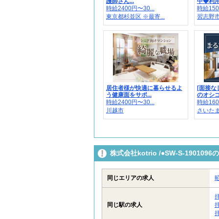
護師さん...
中◆利用者
時給2400円〜30...
時給150
東京都杉並区 ※最寄...
習志野市
居住者様が快適に暮らせるよ
[面接な
う健康面をサポ...
のオシゴト
時給2400円〜30...
時給160
川越市
さいた
株式会社kotrio /●SW-S-190
同じエリアの求人
同じ駅の求人