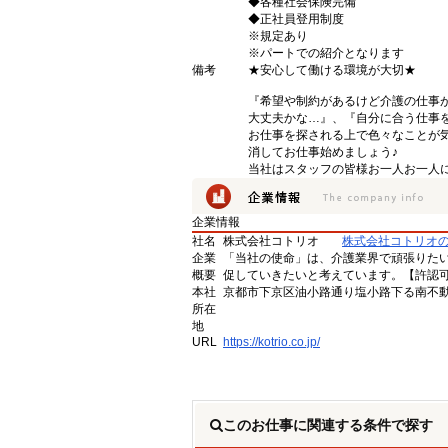
◆各種社会保険完備
◆正社員登用制度
※規定あり
※パートでの紹介となります
備考
★安心して働ける環境が大切★
『希望や制約があるけど介護の仕事
大丈夫かな…』、『自分に合う仕事
お仕事を探される上で色々なことが気
消してお仕事始めましょう♪
当社はスタッフの皆様お一人お一人に
企業情報
社名
株式会社コトリオ
株式会社コトリオ
企業
「当社の使命」は、介護業界で頑張りた
概要
促していきたいと考えています。【許認可番号】
本社
京都市下京区油小路通り塩小路下る南不動
所在
地
URL
https://kotrio.co.jp/
このお仕事に関連する条件で探す