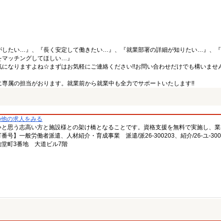
がしたい…』、『長く安定して働きたい…』、『就業部署の詳細が知りたい…』、『
をマッチングしてほしい…』
になりますよね☆まずはお気軽にご連絡ください!!お問い合わせだけでも構いません
専属の担当がおります。就業前から就業中も全力でサポートいたします!!
の他の求人をみる
いと思う志高い方と施設様との架け橋となることです。資格支援を無料で実施し、業
一般労働者派遣、人材紹介・育成事業 派遣/派26-300203、紹介/26-ユ-300
堂町3番地 大道ビル7階