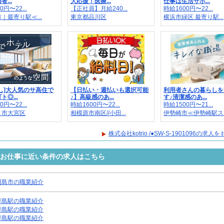
...
大応援！医療...
仕事は生活サポ...
0円〜22...
【正社員】月給240...
時給1600円〜22...
｜最寄り駅≪...
東京都品川区
横浜市緑区 最寄り駅...
し]大人気のサ高住で
【日払い・週払いも選択可能
利用者さんの暮らしを
◎...
♪】高級感のあ...
す♪清潔感のあ...
0円〜22...
時給1600円〜22...
時給1500円〜21...
ま市大宮区
相模原市南区//小田...
伊勢崎市≪伊勢崎駅ス..
株式会社kotrio /●SW-S-1901096の求
1096のお仕事に近い条件の求人はこちら
昭島市の職業紹介
拝島駅の職業紹介
拝島駅の職業紹介
拝島駅の職業紹介