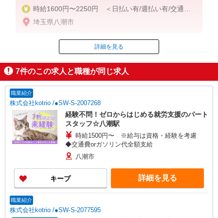
時給1600円〜2250円 ＜日払い有/週払い有/交通費
全支給(ガソリン代含む)＞
埼玉県八潮市
詳細を見る
ID：AE0610064741
7
件のこの求人と職種が同じ求人
掲載期間終了
職業紹介
株式会社kotrio /●SW-S-2007268
経験不問！ゼロからはじめる就労支援のパート
スタッフ☆八潮駅
時給1500円〜 ※給与は資格・経験を考慮
◆交通費orガソリン代全額支給
八潮市
詳細を見る
キープ
職業紹介
株式会社kotrio /●SW-S-2077595