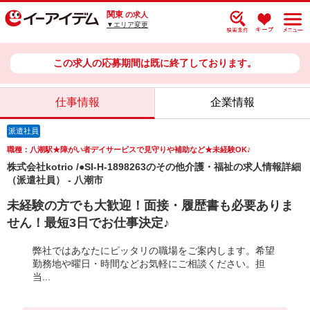
関東
の求人
▼エリア変更
この求人の応募期間は既に終了しております。
仕事情報
企業情報
派遣社員
職種：八潮駅★障がい者デイサービスで見守りや補助など★未経験OK♪
株式会社kotrio /●SI-H-1898263のその他介護・福祉の求人情報詳細
（派遣社員） - 八潮市
未経験の方でも大歓迎！面接・履歴書も必要ありま
せん！最短3日でお仕事決定♪
弊社ではあなたにピッタリの職場をご案内します。希望
勤務地や曜日・時間などお気軽にご相談ください。担
当...