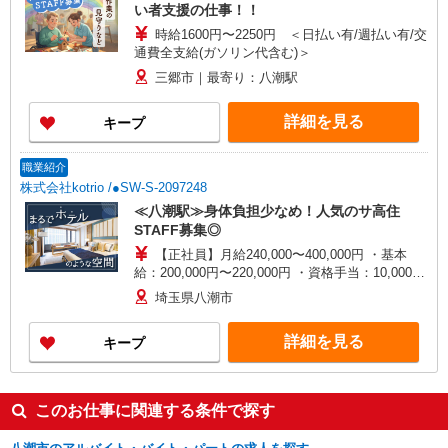
い者支援の仕事！！
時給1600円〜2250円 ＜日払い有/週払い有/交
通費全支給(ガソリン代含む)＞
三郷市｜最寄り：八潮駅
詳細を見る
キープ
職業紹介
株式会社kotrio /●SW-S-2097248
≪八潮駅≫身体負担少なめ！人気のサ高住
STAFF募集◎
【正社員】月給240,000〜400,000円 ・基本
給：200,000円〜220,000円 ・資格手当：10,000〜
30,000円 ・役職手当：10,000〜70,000円 ・処遇改
埼玉県八潮市
善手当：20,000〜60,000円（勤続年数、保有資格
により変動） ・固定残業手当：20,000円（10時
詳細を見る
キープ
間） ※固定残業時間を超過する場合には超過勤務
手当として別途支給 ・夜勤手当：10,000円/1回
（上記給与とは別に支給） 下記資格をお持ちの方
歓迎 ・認知症介護基礎研修 ・初任者研修 ・実務
このお仕事に関連する条件で探す
者研修 ・介護福祉士 など