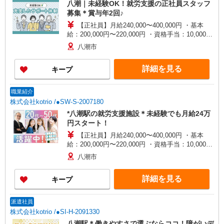
八潮｜未経験OK！就労支援の正社員スタッフ
募集＊賞与年2回♪
【正社員】月給240,000〜400,000円 ・基本
給：200,000円〜220,000円 ・資格手当：10,000〜
30,000円 ・役職手当：10,000〜70,000円 ・処遇改
八潮市
善手当：20,000〜60,000円（勤続年数、保有資格
により変動） ・固定残業手当：20,000円（10時
詳細を見る
キープ
間） ※固定残業時間を超過する場合には超過勤務
手当として別途支給 下記資格をお持ちの方歓迎 ・
認知症介護基礎研修 ・初任者研修 ・実務者研修
職業紹介
・介護福祉士 など
株式会社kotrio /●SW-S-2007180
*八潮駅の就労支援施設＊未経験でも月給24万
円スタート！
【正社員】月給240,000〜400,000円 ・基本
給：200,000円〜220,000円 ・資格手当：10,000〜
30,000円 ・役職手当：10,000〜70,000円 ・処遇改
八潮市
善手当：20,000〜60,000円（勤続年数、保有資格
により変動） ・固定残業手当：20,000円（10時
詳細を見る
キープ
間） ※固定残業時間を超過する場合には超過勤務
手当として別途支給 下記資格をお持ちの方歓迎 ・
認知症介護基礎研修 ・初任者研修 ・実務者研修
派遣社員
・介護福祉士 など
株式会社kotrio /●SI-H-2091330
八潮駅＊働きやすさで選ぶならココ！障がいデ