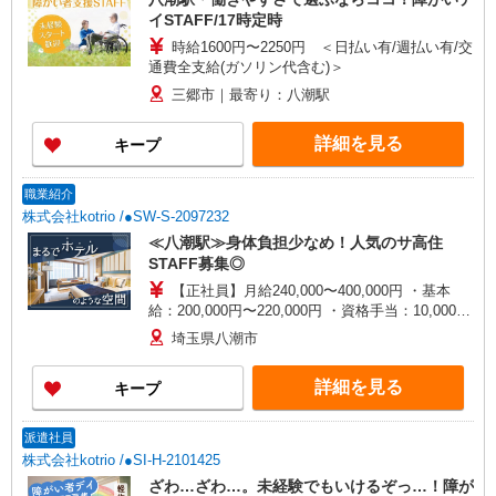
イSTAFF/17時定時
時給1600円〜2250円 ＜日払い有/週払い有/交
通費全支給(ガソリン代含む)＞
三郷市｜最寄り：八潮駅
詳細を見る
キープ
職業紹介
株式会社kotrio /●SW-S-2097232
≪八潮駅≫身体負担少なめ！人気のサ高住
STAFF募集◎
【正社員】月給240,000〜400,000円 ・基本
給：200,000円〜220,000円 ・資格手当：10,000〜
30,000円 ・役職手当：10,000〜70,000円 ・処遇改
埼玉県八潮市
善手当：20,000〜60,000円（勤続年数、保有資格
により変動） ・固定残業手当：20,000円（10時
詳細を見る
キープ
間） ※固定残業時間を超過する場合には超過勤務
手当として別途支給 ・夜勤手当：10,000円/1回
（上記給与とは別に支給） 下記資格をお持ちの方
派遣社員
歓迎 ・認知症介護基礎研修 ・初任者研修 ・実務
株式会社kotrio /●SI-H-2101425
者研修 ・介護福祉士 など
ざわ…ざわ…。未経験でもいけるぞっ…！障が