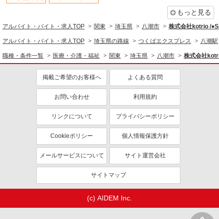
ティブなど）あり
もっと見る
制服貸与
研修制度あり
アルバイト・バイト・求人TOP
関東
埼玉県
八潮市
株式会社kotrio /
資格取得支援制度あり
アルバイト・バイト・求人TOP
埼玉県の路線
つくばエクスプレス
八潮駅
同じ職種から求人を探す
職種・条件一覧
医療・介護・福祉
関東
埼玉県
八潮市
株式会社kotri
医療・介護・福祉
掲載ご希望のお客様へ
よくある質問
同じ特徴から求人を探す
お問い合わせ
利用規約
未経験歓迎
ミドル（40代～）活躍中
ボーナス・賞与あり
車通勤OK
リンクについて
プライバシーポリシー
交通費支給
社会保険あり
Cookieポリシー
個人情報保護方針
産休・育休取得実績あり
メールサービスについて
サイト運営会社
サイトマップ
(c) AIDEM Inc.