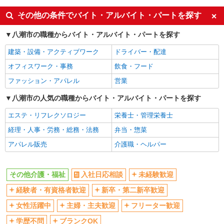
同じ特徴から八潮駅の求人を探す
その他の条件でバイト・アルバイト・パートを探す
入社日応相談
未経験歓迎
八潮市の職種からバイト・アルバイト・パートを探す
経験者・有資格者歓迎
新卒・第二新卒歓迎
建築・設備・アクティブワーク
ドライバー・配達
女性活躍中
主婦・主夫歓迎
オフィスワーク・事務
飲食・フード
フリーター歓迎
学歴不問
ファッション・アパレル
営業
ブランクOK
ミドル（40代～）活躍中
八潮市の人気の職種からバイト・アルバイト・パートを探す
エルダー（50代～）活躍中
シニア（60代～）活躍中
エステ・リフレクソロジー
栄養士・管理栄養士
高収入・高額
ボーナス・賞与あり
経理・人事・労務・総務・法務
弁当・惣菜
昇給あり
完全週休2日制
アパレル販売
介護職・ヘルパー
フルタイム歓迎
禁煙・分煙
駅直結・駅チカ
車通勤OK
その他介護・福祉
入社日応相談
未経験歓迎
バイク通勤OK
自転車通勤OK
残業少なめ（月20h未満）
経験者・有資格者歓迎
新卒・第二新卒歓迎
交通費支給
社会保険あり
産休・育休取得実績あり
女性活躍中
主婦・主夫歓迎
フリーター歓迎
退職金・財形貯蓄制度あり
各種手当（家族・役職・インセン
学歴不問
ブランクOK