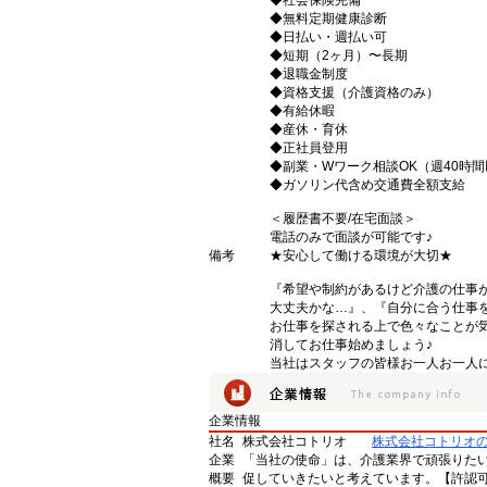
◆社会保険完備
◆無料定期健康診断
◆日払い・週払い可
◆短期（2ヶ月）〜長期
◆退職金制度
◆資格支援（介護資格のみ）
◆有給休暇
◆産休・育休
◆正社員登用
◆副業・Wワーク相談OK（週40時
◆ガソリン代含め交通費全額支給
＜履歴書不要/在宅面談＞
電話のみで面談が可能です♪
備考
★安心して働ける環境が大切★
『希望や制約があるけど介護の仕事
大丈夫かな…』、『自分に合う仕事
お仕事を探される上で色々なことが気
消してお仕事始めましょう♪
当社はスタッフの皆様お一人お一人に
企業情報
社名
株式会社コトリオ
株式会社コトリオ
企業
「当社の使命」は、介護業界で頑張りた
概要
促していきたいと考えています。【許認可番号】