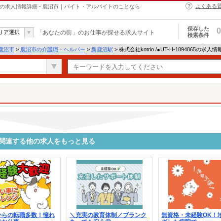
よくある
・ヘルパーの求人情報詳細 - 鹿沼市｜バイト・アルバイトのことなら
保存した
0
リア選択
「あなたの街」のお仕事が探せる求人サイト
検索条件
鹿沼市
>
鹿沼市の介護職・ヘルパー
>
新鹿沼駅
> 株式会社kotrio /●UT-H-1894865の求人
4865に関連する他の求人をもっと見る
からの転職多数！憧れ
＼充実の教育体制／ブランク
無資格・未経験OK！