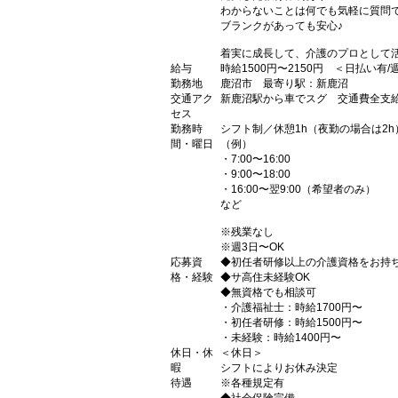
わからないことは何でも気軽に質問
ブランクがあっても安心♪
着実に成長して、介護のプロとして
給与
時給1500円〜2150円 ＜日払い有
勤務地
鹿沼市 最寄り駅：新鹿沼
交通アク
新鹿沼駅から車でスグ 交通費全支
セス
勤務時
シフト制／休憩1h（夜勤の場合は2h
間・曜日
（例）
・7:00〜16:00
・9:00〜18:00
・16:00〜翌9:00（希望者のみ）
など
※残業なし
※週3日〜OK
応募資
◆初任者研修以上の介護資格をお持
格・経験
◆サ高住未経験OK
◆無資格でも相談可
・介護福祉士：時給1700円〜
・初任者研修：時給1500円〜
・未経験：時給1400円〜
休日・休
＜休日＞
暇
シフトによりお休み決定
待遇
※各種規定有