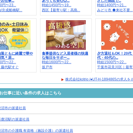
お仕事...
あっても安心◎...
ざした病院で...
0円〜23...
時給1450円〜19...
時給1400円〜21...
/京成船橋駅...
西区【最寄り駅：高島...
みどり市 ◆来社不要...
内装ともに綺麗で華や
食事提供など入居者様の快適
夕方退社もOK！20代
気＊居...
な毎日をサポー...
代・40代の...
0円〜22...
時給1600円〜22...
時給1500円〜22...
｜藤代駅すぐ
坂戸市
千葉市花見川区｜最寄..
株式会社kotrio /●UT-H-1894865の求
4865のお仕事に近い条件の求人はこちら
鹿沼市の派遣社員
新鹿沼駅の派遣社員
鹿沼市の介護職 有資格（施設介護）の派遣社員