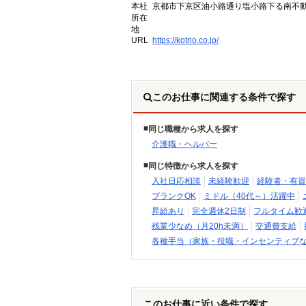
本社
京都市下京区油小路通り塩小路下る南不動
所在
地
URL
https://kotrio.co.jp/
このお仕事に関連する条件で探す
同じ職種から求人を探す
介護職・ヘルパー
同じ特徴から求人を探す
入社日応相談
未経験歓迎
経験者・有資
ブランクOK
ミドル（40代～）活躍中
昇給あり
完全週休2日制
フルタイム歓
残業少なめ（月20h未満）
交通費支給
各種手当（家族・役職・インセンティブ
このお仕事に近い条件で探す