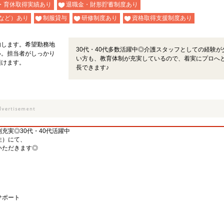
・育休取得実績あり
退職金・財形貯蓄制度あり
など）あり
制服貸与
研修制度あり
資格取得支援制度あり
内します。希望勤務地
30代・40代多数活躍中◎介護スタッフとしての経験が
い。担当者がしっかり
い方も、教育体制が充実しているので、着実にプロへ
頂けます。
長できます♪
充実◎30代・40代活躍中
住）にて、
いただきます◎
サポート