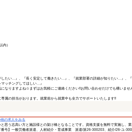
間以内）
がしたい…』、『長く安定して働きたい…』、『就業部署の詳細が知りたい…』、『
をマッチングしてほしい…』
になりますよね☆まずはお気軽にご連絡ください!!お問い合わせだけでも構いません
専属の担当がおります。就業前から就業中も全力でサポートいたします!!
の他の求人をみる
いと思う志高い方と施設様との架け橋となることです。資格支援を無料で実施し、業
一般労働者派遣、人材紹介・育成事業 派遣/派26-300203、紹介/26-ユ-300