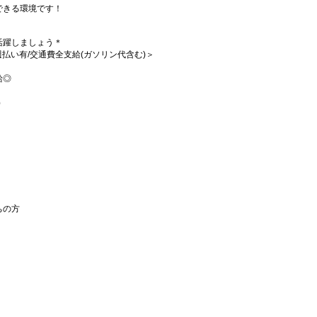
できる環境です！
活躍しましょう＊
/週払い有/交通費全支給(ガソリン代含む)＞
給◎
）
ちの方