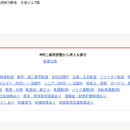
堂町3番地 大道ビル7階
同じ雇用形態から求人を探す
派遣社員
格者歓迎
新卒・第二新卒歓迎
女性活躍中
主婦・主夫歓迎
フリーター歓迎
エルダー（50代～）活躍中
シニア（60代～）活躍中
高収入・高額
ボーナス・
迎
禁煙・分煙
駅直結・駅チカ
車通勤OK
バイク通勤OK
自転車通勤OK
社会保険あり
産休・育休取得実績あり
退職金・財形貯蓄制度あり
など）あり
制服貸与
研修制度あり
資格取得支援制度あり