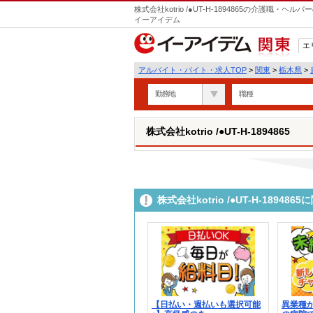
株式会社kotrio /●UT-H-1894865の介護職
イーアイデム
エ
関東
アルバイト・バイト・求人TOP
>
関東
>
栃木県
>
勤務地
職種
株式会社kotrio /●UT-H-1894865
株式会社kotrio /●UT-H-189
【日払い・週払いも選択可能
異業種