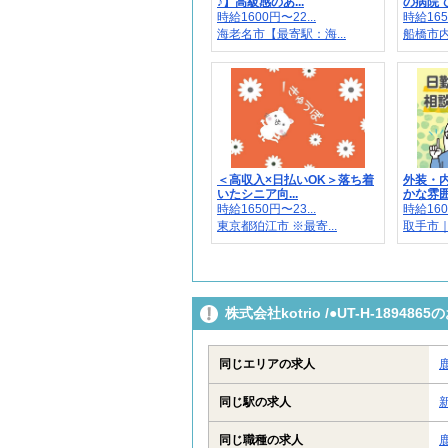
♪】高級感のあ...
の病院で
時給1600円〜22...
時給165
海老名市【最寄駅：海...
船橋市内
＜高収入×日払いOK＞落ち着
外装・
いたシニア向...
かな雰囲
時給1650円〜23...
時給160
東京都狛江市 ※最寄...
取手市
株式会社kotrio /●UT-H-189
同じエリアの求人
同じ駅の求人
同じ職種の求人