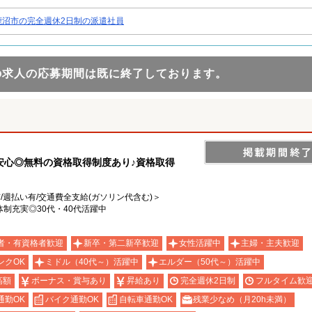
鹿沼市の完全週休2日制の派遣社員
の求人の応募期間は既に終了しております。
安心◎無料の資格取得制度あり♪資格取得
有/週払い有/交通費全支給(ガソリン代含む)＞
制充実◎30代・40代活躍中
者・有資格者歓迎
新卒・第二新卒歓迎
女性活躍中
主婦・主夫歓迎
ンクOK
ミドル（40代～）活躍中
エルダー（50代～）活躍中
高額
ボーナス・賞与あり
昇給あり
完全週休2日制
フルタイム歓
通勤OK
バイク通勤OK
自転車通勤OK
残業少なめ（月20h未満）