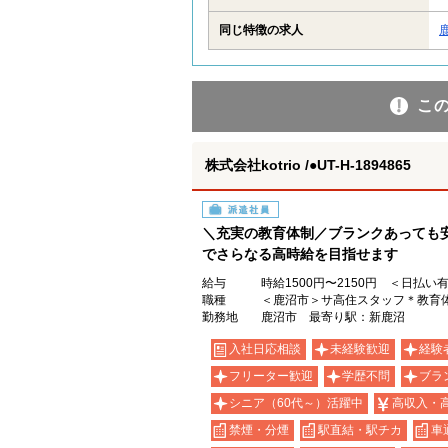
同じ特徴の求人
こ
株式会社kotrio /●UT-H-1894865
派遣社員
＼充実の教育体制／ブランクあっても
でさらなる高時給を目指せます
給与
時給1500円〜2150円 ＜日払い
職種
＜鹿沼市＞サ高住スタッフ＊教育体
勤務地
鹿沼市 最寄り駅：新鹿沼
入社日応相談
未経験歓迎
経験
フリーター歓迎
学歴不問
ブラ
シニア（60代～）活躍中
高収入・
禁煙・分煙
駅直結・駅チカ
車