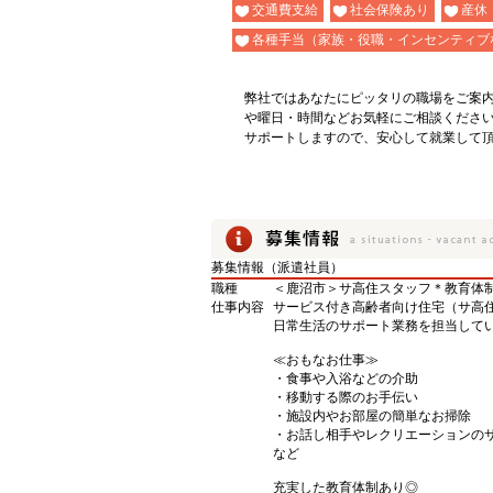
交通費支給
社会保険あり
産休
各種手当（家族・役職・インセンティブ
弊社ではあなたにピッタリの職場をご案
や曜日・時間などお気軽にご相談くださ
サポートしますので、安心して就業して
募集情報（派遣社員）
職種
＜鹿沼市＞サ高住スタッフ＊教育体制
仕事内容
サービス付き高齢者向け住宅（サ高
日常生活のサポート業務を担当して
≪おもなお仕事≫
・食事や入浴などの介助
・移動する際のお手伝い
・施設内やお部屋の簡単なお掃除
・お話し相手やレクリエーションの
など
充実した教育体制あり◎