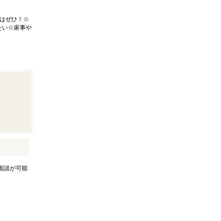
はぜひ！☆
たい☆家事や
面談が可能