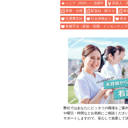
シニア（60代～）活躍中
高収入・
禁煙・分煙
駅直結・駅チカ
車
交通費支給
社会保険あり
産休
各種手当（家族・役職・インセンティブ
弊社ではあなたにピッタリの職場をご案
や曜日・時間などお気軽にご相談くださ
サポートしますので、安心して就業して