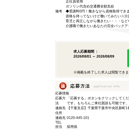
正社員登用
ガソリン代含め交通費全額支給
備考
◆受講料0円！働きながら資格取得でき
資格を持ってないけど働いてみたい☆介
育児と両立しながら働きたい・・・など
介護職で働きたいあなたの完全バックア
求人応募期間 ：
2026/08/01 ～ 2026/08/09
※掲載を終了した求人は閲覧できま
応募情報
応募方
「応募する」ボタンをクリックしてくだ
法
です。もちろんご来社面談も可能です。
連絡先
【千葉支店】千葉県千葉市中央区新町1番
住所
連絡先
0120-445-101
TEL
担当
採用係