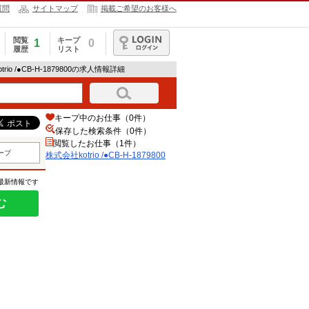
質問
サイトマップ
掲載ご希望のお客様へ
閲覧
キープ
1
0
履歴
リスト
ログイン
trio /●CB-H-1879800の求人情報詳細
キープ中のお仕事（0件）
保存した検索条件（
0
件）
閲覧したお仕事（1件）
ープ
株式会社kotrio /●CB-H-1879800
の最新情報です
む