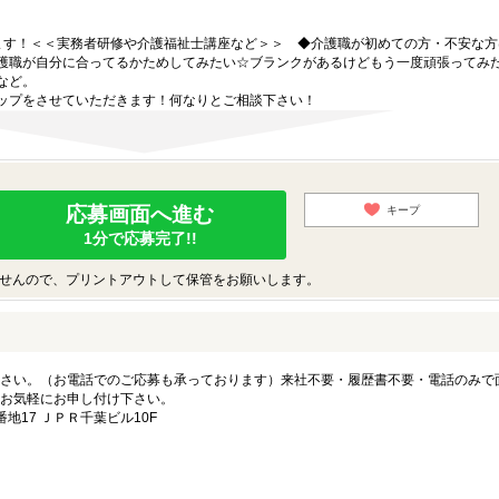
ます！＜＜実務者研修や介護福祉士講座など＞＞ ◆介護職が初めての方・不安な方
護職が自分に合ってるかためしてみたい☆ブランクがあるけどもう一度頑張ってみ
など。
ップをさせていただきます！何なりとご相談下さい！
応募画面へ進む
キープ
1分で応募完了!!
せんので、プリントアウトして保管をお願いします。
さい。（お電話でのご応募も承っております）来社不要・履歴書不要・電話のみで
お気軽にお申し付け下さい。
地17 ＪＰＲ千葉ビル10F