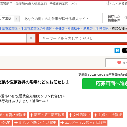
よくある
・保健師・看護助手・助産師の求人情報詳細 - 千葉市若葉区｜バイ
保存した
0
リア選択
「あなたの街」のお仕事が探せる求人サイト
検索条件
千葉市若葉区
>
千葉市若葉区の看護師・保健師・看護助手・助産師
>
千城台駅
> 株式会社ko
キ
更新日：2026/08/03 ※更新日時点
交換や医療器具の消毒などをお任せしま
応募画面へ進
有/週払い有/交通費全支給(ガソリン代含む)＞
療行為はありません！補助のみ！
者・有資格者歓迎
新卒・第二新卒歓迎
女性活躍中
主婦・主夫歓迎
ンクOK
ミドル（40代～）活躍中
エルダー（50代～）活躍中