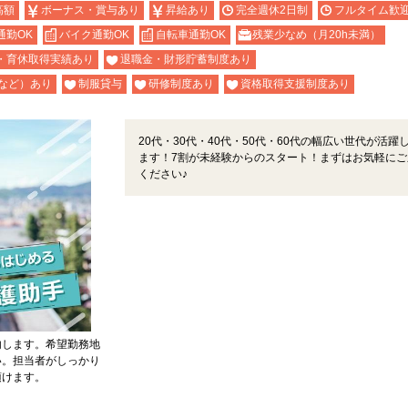
高額
ボーナス・賞与あり
昇給あり
完全週休2日制
フルタイム歓
通勤OK
バイク通勤OK
自転車通勤OK
残業少なめ（月20h未満）
・育休取得実績あり
退職金・財形貯蓄制度あり
など）あり
制服貸与
研修制度あり
資格取得支援制度あり
20代・30代・40代・50代・60代の幅広い世代が活躍
ます！7割が未経験からのスタート！まずはお気軽にご
ください♪
内します。希望勤務地
い。担当者がしっかり
頂けます。