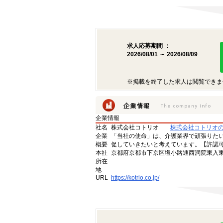
求人応募期間 ：
2026/08/01 ～ 2026/08/09
※掲載を終了した求人は閲覧できま
企業情報
社名
株式会社コトリオ
株式会社コトリオ
企業
「当社の使命」は、介護業界で頑張りた
概要
促していきたいと考えています。【許認可番号】
本社
京都府京都市下京区塩小路通西洞院東入東塩
所在
地
URL
https://kotrio.co.jp/