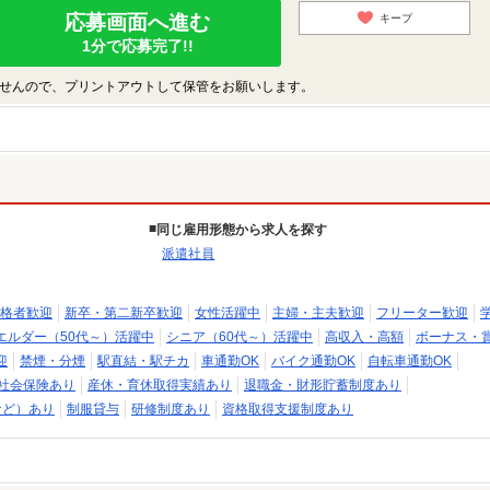
応募画面へ進む
キープ
1分で応募完了!!
せんので、プリントアウトして保管をお願いします。
同じ雇用形態から求人を探す
派遣社員
格者歓迎
新卒・第二新卒歓迎
女性活躍中
主婦・主夫歓迎
フリーター歓迎
エルダー（50代～）活躍中
シニア（60代～）活躍中
高収入・高額
ボーナス・
迎
禁煙・分煙
駅直結・駅チカ
車通勤OK
バイク通勤OK
自転車通勤OK
社会保険あり
産休・育休取得実績あり
退職金・財形貯蓄制度あり
など）あり
制服貸与
研修制度あり
資格取得支援制度あり