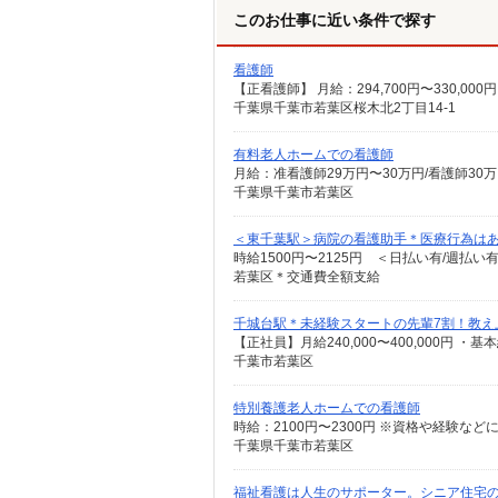
このお仕事に近い条件で探す
看護師
千葉県千葉市若葉区桜木北2丁目14-1
有料老人ホームでの看護師
千葉県千葉市若葉区
＜東千葉駅＞病院の看護助手＊医療行為は
時給1500円〜2125円 ＜日払い有/週払い
若葉区＊交通費全額支給
千城台駅＊未経験スタートの先輩7割！教え
千葉市若葉区
特別養護老人ホームでの看護師
時給：2100円〜2300円 ※資格や経験など
千葉県千葉市若葉区
福祉看護は人生のサポーター。シニア住宅の看