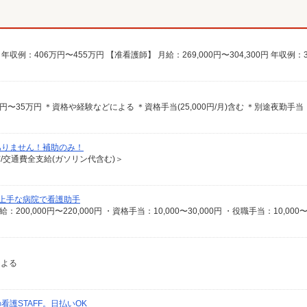
ありません！補助のみ！
有/交通費全支給(ガソリン代含む)＞
上手な病院で看護助手
による
護STAFF。日払いOK