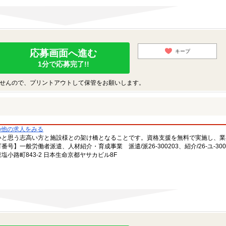
応募画面へ進む
キープ
1分で応募完了!!
せんので、プリントアウトして保管をお願いします。
の他の求人をみる
いと思う志高い方と施設様との架け橋となることです。資格支援を無料で実施し、業
一般労働者派遣、人材紹介・育成事業 派遣/派26-300203、紹介/26-ユ-300
小路町843-2 日本生命京都ヤサカビル8F