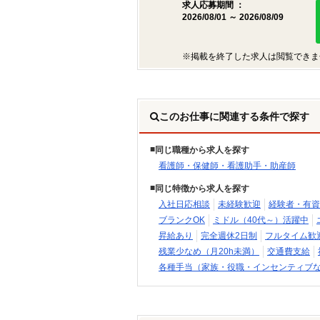
求人応募期間 ：
2026/08/01 ～ 2026/08/09
※掲載を終了した求人は閲覧できま
このお仕事に関連する条件で探す
同じ職種から求人を探す
看護師・保健師・看護助手・助産師
同じ特徴から求人を探す
入社日応相談
未経験歓迎
経験者・有資
ブランクOK
ミドル（40代～）活躍中
昇給あり
完全週休2日制
フルタイム歓
残業少なめ（月20h未満）
交通費支給
各種手当（家族・役職・インセンティブ