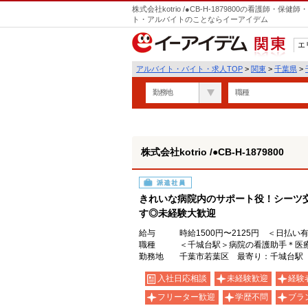
株式会社kotrio /●CB-H-1879800の看護師
ト・アルバイトのことならイーアイデム
エ
関東
アルバイト・バイト・求人TOP
>
関東
>
千葉県
>
勤務地
職種
株式会社kotrio /●CB-H-1879800
派遣社員
きれいな病院内のサポート役！シーツ
す◎未経験大歓迎
給与
時給1500円〜2125円 ＜日払い
職種
＜千城台駅＞病院の看護助手＊医
勤務地
千葉市若葉区 最寄り：千城台駅
入社日応相談
未経験歓迎
経験
フリーター歓迎
学歴不問
ブラ