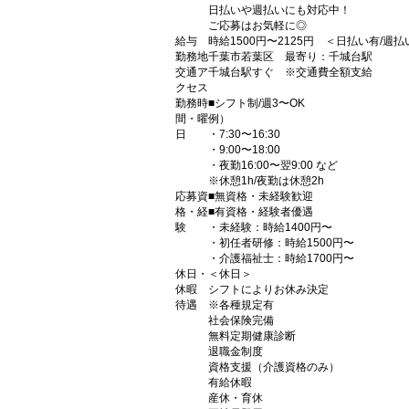
日払いや週払いにも対応中！
ご応募はお気軽に◎
給与
時給1500円〜2125円 ＜日払い有/週
勤務地
千葉市若葉区 最寄り：千城台駅
交通ア
千城台駅すぐ ※交通費全額支給
クセス
勤務時
■シフト制/週3〜OK
間・曜
例）
日
・7:30〜16:30
・9:00〜18:00
・夜勤16:00〜翌9:00 など
※休憩1h/夜勤は休憩2h
応募資
■無資格・未経験歓迎
格・経
■有資格・経験者優遇
験
・未経験：時給1400円〜
・初任者研修：時給1500円〜
・介護福祉士：時給1700円〜
休日・
＜休日＞
休暇
シフトによりお休み決定
待遇
※各種規定有
社会保険完備
無料定期健康診断
退職金制度
資格支援（介護資格のみ）
有給休暇
産休・育休