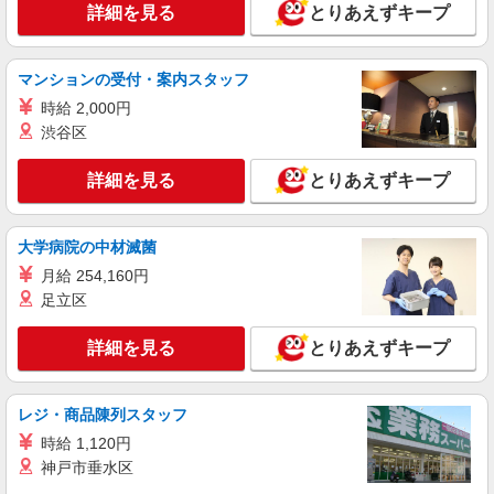
詳細を見る
とりあえずキープ
詳細を見る
キープ
マンションの受付・案内スタッフ
派遣社員
時給 2,000円
株式会社kotrio /●TK-H-1855142
渋谷区
群馬総社駅＊看護助手(資格経験不問)募集♪食
事配膳などの補助業務
詳細を見る
とりあえずキープ
時給1500円〜2125円 ＜日払い有/週払い有/交
通費全支給(ガソリン代含む)＞
前橋市｜交通手段相談OK★
大学病院の中材滅菌
月給 254,160円
詳細を見る
キープ
足立区
派遣社員
詳細を見る
とりあえずキープ
株式会社kotrio /●TK-H-2099696
＜高時給＞群馬総社駅近くの病院で安定した働
き方を★看護助手♪
レジ・商品陳列スタッフ
時給1400円〜2125円 ＜日払い有/週払い有/交
時給 1,120円
通費全支給(ガソリン代含む)＞
神戸市垂水区
前橋市｜交通手段相談OK★