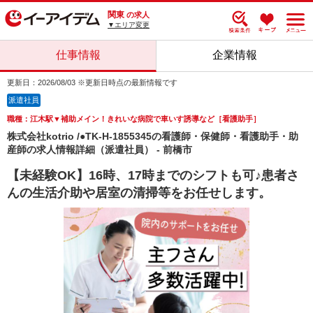
関東
の求人
▼エリア変更
仕事情報
企業情報
更新日：2026/08/03 ※更新日時点の最新情報です
派遣社員
職種：江木駅▼補助メイン！きれいな病院で車いす誘導など［看護助手］
株式会社kotrio /●TK-H-1855345の看護師・保健師・看護助手・助
産師の求人情報詳細（派遣社員） - 前橋市
【未経験OK】16時、17時までのシフトも可♪患者さ
んの生活介助や居室の清掃等をお任せします。