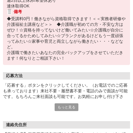
週2日以上休み/希望休あり
連休取得OK
備考
◆受講料0円！働きながら資格取得できます！＜＜実務者研修や
介護福祉士講座など＞＞ ◆介護職が初めての方・不安な方は
ぜひ！☆資格を持ってないけど働いてみたい☆介護職が自分に
合ってるかためしてみたい☆ブランクがあるけどもう一度頑張
ってみたい☆家事や育児と両立しながら働きたい・・・などな
ど。
介護職で働きたいあなたの完全バックアップをさせていただき
ます！何なりとご相談下さい！
応募方法
「応募する」ボタンをクリックしてください。（お電話でのご応募
も承っております）来社不要・履歴書不要・電話のみで面談が可能
です。もちろんご来社面談も可能です。お気軽にお申し付け下さ
い。
もっと見る
連絡先住所