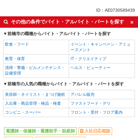
同じ特徴から赤坂(群馬)駅の求人を探す
ID：AE0730589439
入社日応相談
未経験歓迎
その他の条件でバイト・アルバイト・パートを探す
経験者・有資格者歓迎
新卒・第二新卒歓迎
前橋市の職種からバイト・アルバイト・パートを探す
女性活躍中
主婦・主夫歓迎
飲食・フード
イベント・キャンペーン・アミュ
フリーター歓迎
学歴不問
ーズメント
ブランクOK
ミドル（40代～）活躍中
教育・保育
IT・クリエイティブ
エルダー（50代～）活躍中
シニア（60代～）活躍中
清掃・警備・ビルメンテナンス・
ヘルス・ビューティー
高収入・高額
ボーナス・賞与あり
設備管理
昇給あり
完全週休2日制
前橋市の人気の職種からバイト・アルバイト・パートを探す
フルタイム歓迎
禁煙・分煙
美容師・ネイリスト・まつげ施術
アパレル販売
駅直結・駅チカ
車通勤OK
入出庫・商品管理・検品・検査
ファストフード・デリ
バイク通勤OK
自転車通勤OK
コンビニ・スーパー
フロント・受付・フロア案内
残業少なめ（月20h未満）
交通費支給
社会保険あり
産休・育休取得実績あり
看護師・保健師・看護助手・助産師
入社日応相談
退職金・財形貯蓄制度あり
各種手当（家族・役職・インセン