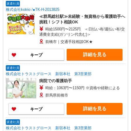
派遣社員
株式会社kotrio /●TK-H-2013825
≪群馬総社駅≫未経験・無資格から看護助手へ
挑戦！シフト相談OK
時給1500円〜2125円 ＜日払い有/週払い有/交
通費全支給(ガソリン代含む)＞
前橋市｜交通手段相談OK★
詳細を見る
キープ
派遣社員
株式会社トラストグロース 新宿本社 第3営業部
病院での看護助手
時給：1063円〜1150円 ※資格や経験による
群馬県前橋市
詳細を見る
キープ
派遣社員
株式会社トラストグロース 新宿本社 第3営業部