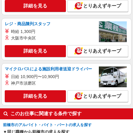
詳細を見る
とりあえずキープ
詳細を見る
キープ
派遣社員
レジ・商品陳列スタッフ
株式会社トラストグロース 新宿本社 第3営業部
時給 1,300円
デイサービスでの看護師
大阪市中央区
時給：准看護師1600円〜/看護師1800円〜 ※
資格や経験などによる
詳細を見る
とりあえずキープ
群馬県前橋市
詳細を見る
マイクロバスによる施設利用者送迎ドライバー
キープ
日給 10,900円〜10,900円
神戸市須磨区
詳細を見る
とりあえずキープ
このお仕事に関連する条件で探す
前橋市のアルバイト・バイト・パートの求人を探す
同じ職種から前橋市の求人を探す