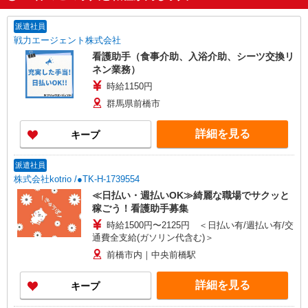
派遣社員
戦力エージェント株式会社
看護助手（食事介助、入浴介助、シーツ交換リ
ネン業務）
時給1150円
群馬県前橋市
詳細を見る
キープ
派遣社員
株式会社kotrio /●TK-H-1739554
≪日払い・週払いOK≫綺麗な職場でサクッと
稼ごう！看護助手募集
時給1500円〜2125円 ＜日払い有/週払い有/交
通費全支給(ガソリン代含む)＞
前橋市内｜中央前橋駅
詳細を見る
キープ