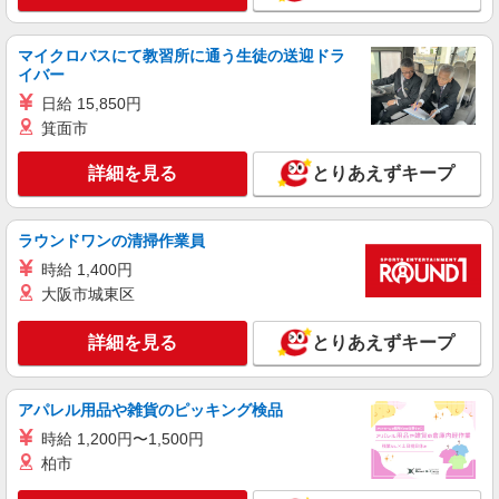
前橋市｜交通手段相談OK★
マイクロバスにて教習所に通う生徒の送迎ドラ
詳細を見る
イバー
キープ
日給 15,850円
派遣社員
箕面市
株式会社kotrio /●TK-H-2093776
詳細を見る
善は急げ≫≫≫履歴書不要＆面接なし！駅チカ
とりあえずキープ
病院で看護助手急募
時給1500円〜2125円 ＜日払い有/週払い有/交
ラウンドワンの清掃作業員
通費全支給(ガソリン代含む)＞
時給 1,400円
前橋市
大阪市城東区
詳細を見る
キープ
詳細を見る
とりあえずキープ
アルバイト
パート
職業紹介
株式会社トラストグロース 新宿本社 第3営業部
アパレル用品や雑貨のピッキング検品
デイサービスでの看護師
時給 1,200円〜1,500円
時給：准看護師1160円〜1320円 看護
柏市
師1460円〜1620円 ＊土日出勤は＋100円
群馬県前橋市