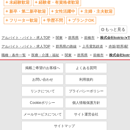
未経験歓迎
経験者・有資格者歓迎
ティブなど）あり
制服貸与
研修制度あり
新卒・第二新卒歓迎
女性活躍中
主婦・主夫歓迎
資格取得支援制度あり
フリーター歓迎
学歴不問
ブランクOK
同じ職種から求人を探す
もっと見る
アルバイト・バイト・求人TOP
関東
群馬県
前橋市
株式会社kotrio /
医療・介護・福祉
アルバイト・バイト・求人TOP
群馬県の路線
上毛電気鉄道
赤坂(群馬)駅
看護師・保健師・看護助手・助産師
職種・条件一覧
医療・介護・福祉
関東
群馬県
前橋市
株式会社kotr
同じ特徴から求人を探す
掲載ご希望のお客様へ
よくある質問
未経験歓迎
ミドル（40代～）活躍中
ボーナス・賞与あり
車通勤OK
お問い合わせ
利用規約
交通費支給
社会保険あり
リンクについて
プライバシーポリシー
産休・育休取得実績あり
Cookieポリシー
個人情報保護方針
メールサービスについて
サイト運営会社
サイトマップ