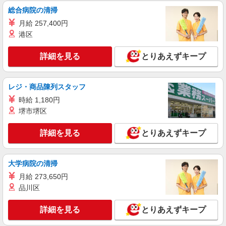
時給1500円〜2125円 ＜日払い有/週払い有/交
総合病院の清掃
通費全支給(ガソリン代含む)＞
月給 257,400円
前橋市江木町 ＜最寄り：江木駅＞
港区
詳細を見る
キープ
詳細を見る
とりあえずキープ
派遣社員
株式会社kotrio /●TK-H-2093760
レジ・商品陳列スタッフ
善は急げ≫≫≫履歴書不要＆面接なし！駅チカ
時給 1,180円
病院で看護助手急募
堺市堺区
時給1500円〜2125円 ＜日払い有/週払い有/交
通費全支給(ガソリン代含む)＞
詳細を見る
とりあえずキープ
前橋市江木町 ＜最寄り：江木駅＞
詳細を見る
キープ
大学病院の清掃
月給 273,650円
派遣社員
品川区
株式会社kotrio /●TK-H-2093767
善は急げ≫≫≫履歴書不要＆面接なし！駅チカ
詳細を見る
とりあえずキープ
病院で看護助手急募