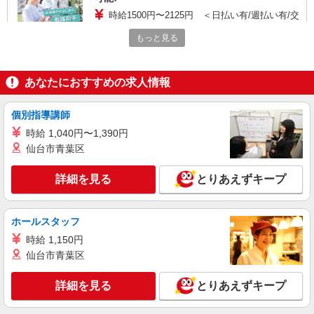
時給1500円〜2125円 ＜日払い有/週払い有/交
通費全支給(ガソリン代含む)＞
もっと見る
前橋市江木町 ＜最寄り：江木駅＞
詳細を見る
キープ
あなたにおすすめの求人情報
派遣社員
個別指導講師
株式会社kotrio /●TK-H-1197084
時給 1,040円〜1,390円
＜前橋駅＞キレイな高齢者施設で看護師さん募
仙台市青葉区
集♪日払いOK
時給2000円〜2500円 ＜日払い有/経験者優遇/
詳細を見る
とりあえずキープ
交通費全支給(ガソリン代含む)＞
最寄り駅：前橋 車・バイク可
ホールスタッフ
詳細を見る
キープ
時給 1,150円
仙台市青葉区
派遣社員
株式会社kotrio /●TK-H-2099826
詳細を見る
とりあえずキープ
江木駅近く＊綺麗な病院で看護助手デビュー♪
無資格・未経験OK