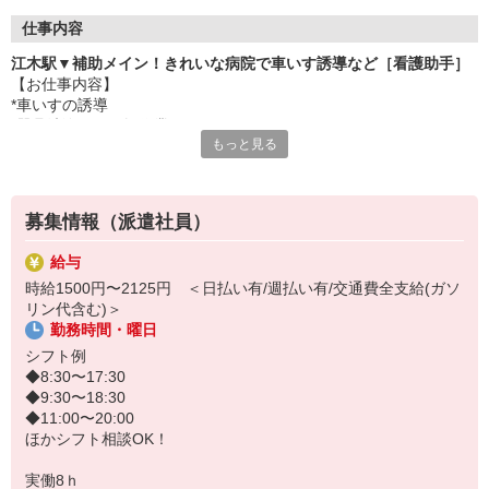
仕事内容
江木駅▼補助メイン！きれいな病院で車いす誘導など［看護助手］
【お仕事内容】
*車いすの誘導
*器具洗浄などの軽作業
もっと見る
*備品管理
*患者さんの生活介助 など
■Point1
募集情報（派遣社員）
医療行為は一切ナシ！補助メインなので初心者さんも始めやすいお
仕事です★
給与
時給1500円〜2125円 ＜日払い有/週払い有/交通費全支給(ガソ
■Point2
リン代含む)＞
シフトはご希望を考慮します！土日休み、週3日勤務などご相談くだ
勤務時間・曜日
さい♪
シフト例
◆8:30〜17:30
◆9:30〜18:30
◆11:00〜20:00
ほかシフト相談OK！
実働8ｈ