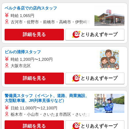
時給1500円〜2125円 ＜日払い有/週払い有/交
通費全支給(ガソリン代含む)＞
ベルク各店での店内スタッフ
前橋市 新前橋駅
時給 1,065円
古河市・佐野市・前橋市・高崎市・伊勢崎市・太田市・館林市・
詳細を見る
キープ
詳細を見る
とりあえずキープ
職業紹介
株式会社トラストグロース 新宿本社 第3営業部
ビルの清掃スタッフ
特別養護老人ホームでの看護師
時給 1,200円〜1,200円
月給：189,600円〜266,500円 （基本給：
162,100円〜228,500円＋一律手当27,500円〜
大阪市北区
38,000円） ※経験や資格などにより変動有り ※固
群馬県前橋市
定残業代なし 一律手当内訳 ・特殊業務手当：
詳細を見る
とりあえずキープ
20,000円 ・呼出待機手当：1回3,000円 ・住宅手
詳細を見る
キープ
当：持家4,500円、賃貸15,000円 その他手当 ・家
族手当：配偶者13,500円、子5,000円 ・昇給年1回
警備員スタッフ（イベント、道路、商業施設、
・賞与年2回（計4ヶ月分/前年実績）
派遣社員
大型駐車場、JR列車見張りなど）
株式会社kotrio /●TK-H-1901960
日給 11,000円〜12,100円
群馬総社駅＊医療現場を支える看護助手＊嬉し
栃木市・小山市・さいたま市西区・さいたま市岩槻区・久喜市・
い高時給◎研修あり
時給1500円〜2125円 ＜日払い有/週払い有/交
詳細を見る
とりあえずキープ
通費全支給(ガソリン代含む)＞