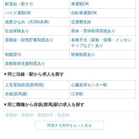
駅直結・駅チカ
車通勤OK
バイク通勤OK
自転車通勤OK
残業少なめ（月20h未満）
交通費支給
社会保険あり
産休・育休取得実績あり
退職金・財形貯蓄制度あり
各種手当（家族・役職・インセン
ティブなど）あり
制服貸与
研修制度あり
資格取得支援制度あり
同じ沿線・駅から求人を探す
上毛電気鉄道(群馬県)
心臓血管センター駅
赤坂(群馬)駅
江木駅
同じ職種から赤坂(群馬)駅の求人を探す
看護師・保健師・看護助手・助産師
関連する条件をもっと見る
同じ雇用形態から赤坂(群馬)駅の求人を探す
派遣社員