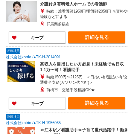
介護付き有料老人ホームでの看護師
時給：准看護師1950円/看護師2050円 ※資格や
経験などによる
群馬県前橋市
詳細を見る
キープ
派遣社員
株式会社kotrio /●TK-H-2014091
高収入を目指したい方必見！未経験でも日収
1.1万〜可！看護助手
時給1500円〜2125円 ＜日払い有/週払い有/交
通費全支給(ガソリン代含む)＞
前橋市｜交通手段相談OK★
詳細を見る
キープ
派遣社員
株式会社kotrio /●TK-H-1956065
≪江木駅／看護助手≫子育て世代活躍中！働き