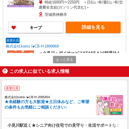
時給1600円〜2250円 ＜日払い有/週払い有/交
通費全支給(ガソリン代含む)＞
茨城県神栖市
詳細を見る
キープ
派遣社員
株式会社kotrio /●CB-H-1899969
＜小見川＞デイサービスSTAFF＊16時退社も
OK！子育て世代活躍中
もっと見る
時給1500円〜2250円 ＜日払い有/週払い有/交
通費全支給(ガソリン代含む)＞
この求人に似ている求人情報
神栖市内 息栖など
派遣社員
詳細を見る
キープ
株式会社kotrio /●CB-H-2095454
★未経験の方も大歓迎★土日休みなど、ご希望
派遣社員
の条件もお気軽にご相談ください♪
株式会社kotrio /●CB-H-1957406
小見川駅｜小さなグループホームで家事や生活
のサポート！
小見川駅近く★シニア向け住宅での見守り・生活サポートなど★
時給1600円〜2250円 ＜日払い有/週払い有/交