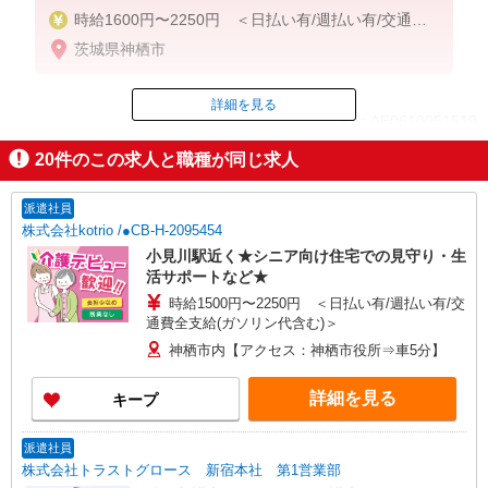
時給1600円〜2250円 ＜日払い有/週払い有/交通費
全支給(ガソリン代含む)＞
茨城県神栖市
詳細を見る
ID：AE0610051519
20
件のこの求人と職種が同じ求人
掲載期間終了
派遣社員
株式会社kotrio /●CB-H-2095454
小見川駅近く★シニア向け住宅での見守り・生
活サポートなど★
時給1500円〜2250円 ＜日払い有/週払い有/交
通費全支給(ガソリン代含む)＞
神栖市内【アクセス：神栖市役所⇒車5分】
詳細を見る
キープ
派遣社員
株式会社トラストグロース 新宿本社 第1営業部