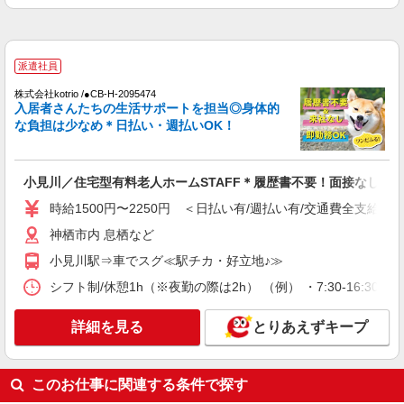
神栖市内多数有り//車通勤OK！
詳細を見る
キープ
派遣社員
株式会社kotrio /●CB-H-2095474
派遣社員
入居者さんたちの生活サポートを担当◎身体的
株式会社kotrio /●CB-H-2095428
な負担は少なめ＊日払い・週払いOK！
小見川駅★シフト柔軟で長く働きやすいシニア
向けマンション
時給1500円〜2250円 ＜日払い有/週払い有/交
小見川／住宅型有料老人ホームSTAFF＊履歴書不要！面接なし♪
通費全支給(ガソリン代含む)＞
時給1500円〜2250円 ＜日払い有/週払い有/交通費全支給(ガ
神栖市内 息栖など
神栖市内 息栖など
詳細を見る
キープ
小見川駅⇒車でスグ≪駅チカ・好立地♪≫
シフト制/休憩1h（※夜勤の際は2h） （例） ・7:30-16:30 ・9:
派遣社員
株式会社ブレイブ（マイナビグループ）/MD08
詳細を見る
とりあえずキープ
介護スタッフ ◆デイサービス、サービス付き
高齢者向け住宅、グループホームなど様々な勤
務先から選べます。
未経験：時給1400〜1600円（資格・経験によ
このお仕事に関連する条件で探す
る） 経験者：時給1600〜1800円（資格・経験によ