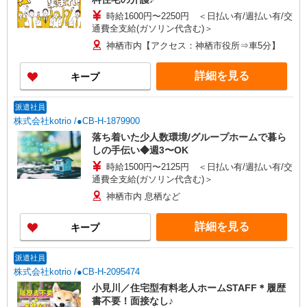
時給1600円〜2250円 ＜日払い有/週払い有/交
通費全支給(ガソリン代含む)＞
神栖市内【アクセス：神栖市役所⇒車5分】
詳細を見る
キープ
派遣社員
株式会社kotrio /●CB-H-1879900
落ち着いた少人数環境/グループホームで暮ら
しの手伝い◆週3〜OK
時給1500円〜2125円 ＜日払い有/週払い有/交
通費全支給(ガソリン代含む)＞
神栖市内 息栖など
詳細を見る
キープ
派遣社員
株式会社kotrio /●CB-H-2095474
小見川／住宅型有料老人ホームSTAFF＊履歴
書不要！面接なし♪