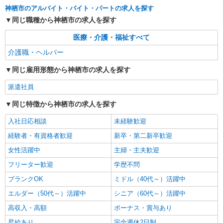
る） ◎月収例 時給1800円×1日8時間×22日（週5
茨城県神栖市 ★その他、近隣に多数勤務地あ
神栖市のアルバイト・バイト・パートの求人を探す
日）＝31万6800円 ◆昇給あり ◆支払い方法 ※日
ります！
同じ職種から神栖市の求人を探す
払い/週払い/月払い対応も可能です。詳しくは面談
時にご相談ください。 ◆交通費：別途全額支給 ※
詳細を見る
キープ
医療・介護・福祉すべて
当社規定あり
介護職・ヘルパー
派遣社員
株式会社kotrio /●CB-H-2031534
同じ雇用形態から神栖市の求人を探す
毎日通うのが楽しみになる＊ホテルのような美
派遣社員
しいサ高住のSTAFF
時給1600円〜2250円 ＜日払い有/週払い有/交
同じ特徴から神栖市の求人を探す
通費全支給(ガソリン代含む)＞
入社日応相談
未経験歓迎
神栖市内 息栖など
経験者・有資格者歓迎
新卒・第二新卒歓迎
詳細を見る
キープ
女性活躍中
主婦・主夫歓迎
フリーター歓迎
学歴不問
派遣社員
株式会社kotrio /●CB-H-1481329
ブランクOK
ミドル（40代～）活躍中
【即】小さなデイサービスの補助STAFF！普
エルダー（50代～）活躍中
シニア（60代～）活躍中
通運転免許あれば優遇
高収入・高額
ボーナス・賞与あり
［時給1600〜2250円＋別途交通費全支給（ガ
ソリン代含む）］日払い・週払いOK
昇給あり
完全週休2日制