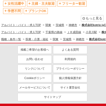
退職金・財形貯蓄制度あり
各種手当（家族・役職・インセン
女性活躍中
主婦・主夫歓迎
フリーター歓迎
ティブなど）あり
学歴不問
ブランクOK
制服貸与
研修制度あり
もっと見る
資格取得支援制度あり
アルバイト・バイト・求人TOP
関東
茨城県
神栖市
株式会社kotrio /
同じ職種から求人を探す
アルバイト・バイト・求人TOP
千葉県の路線
ＪＲ成田線
小見川駅
株式
医療・介護・福祉
職種・条件一覧
医療・介護・福祉
関東
茨城県
神栖市
株式会社kotr
介護職・ヘルパー
掲載ご希望のお客様へ
よくある質問
同じ特徴から求人を探す
未経験歓迎
お問い合わせ
ミドル（40代～）活躍中
利用規約
ボーナス・賞与あり
車通勤OK
リンクについて
プライバシーポリシー
交通費支給
社会保険あり
Cookieポリシー
個人情報保護方針
産休・育休取得実績あり
メールサービスについて
サイト運営会社
サイトマップ