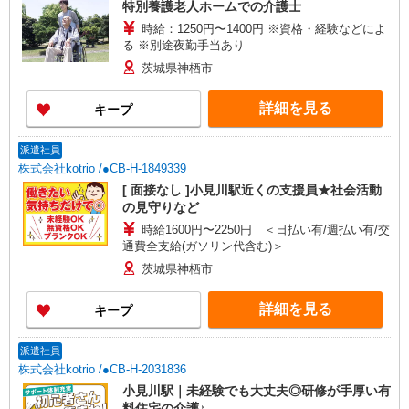
特別養護老人ホームでの介護士
時給：1250円〜1400円 ※資格・経験などによ
る ※別途夜勤手当あり
茨城県神栖市
詳細を見る
キープ
派遣社員
株式会社kotrio /●CB-H-1849339
[ 面接なし ]小見川駅近くの支援員★社会活動
の見守りなど
時給1600円〜2250円 ＜日払い有/週払い有/交
通費全支給(ガソリン代含む)＞
茨城県神栖市
詳細を見る
キープ
派遣社員
株式会社kotrio /●CB-H-2031836
小見川駅｜未経験でも大丈夫◎研修が手厚い有
料住宅の介護♪