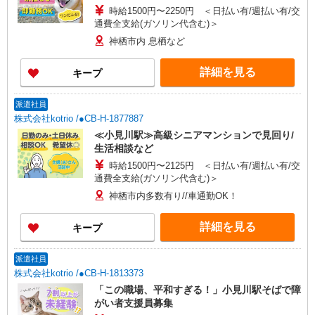
時給1500円〜2250円 ＜日払い有/週払い有/交
通費全支給(ガソリン代含む)＞
神栖市内 息栖など
詳細を見る
キープ
派遣社員
株式会社kotrio /●CB-H-1877887
≪小見川駅≫高級シニアマンションで見回り/
生活相談など
時給1500円〜2125円 ＜日払い有/週払い有/交
通費全支給(ガソリン代含む)＞
神栖市内多数有り//車通勤OK！
詳細を見る
キープ
派遣社員
株式会社kotrio /●CB-H-1813373
「この職場、平和すぎる！」小見川駅そばで障
がい者支援員募集