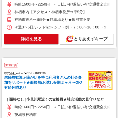
時給1500円〜2250円 ＜日払い有/週払い有/交通費全支給(ガ
通費全支給(ガソリン代含む)＞
神栖市内 息栖など
神栖市内【アクセス：神栖市役所⇒車5分】
神栖市役所〜車5分★駐車場あり★履歴書不要
詳細を見る
キープ
≪週3〜5日/シフト制≫ シフト例 ・7：00〜16：00 ・9：00
派遣社員
詳細を見る
とりあえずキープ
株式会社kotrio /●CB-H-2095396
小見川駅｜未経験でも大丈夫◎研修が手厚い有
料住宅の介護♪
時給1500円〜2250円 ＜日払い有/週払い有/交
通費全支給(ガソリン代含む)＞
派遣社員
神栖市内【アクセス：神栖市役所⇒車5分】
株式会社kotrio /●CB-H-1849339
未経験歓迎≫障がいを持つ利用者さんの社会参
詳細を見る
キープ
加をサポート★面接無/お試し短期２ヶ月〜OK/
有給休暇あり
派遣社員
株式会社kotrio /●CB-H-1878770
[ 面接なし ]小見川駅近くの支援員★社会活動の見守りなど
【小見川駅近く】病院でシーツ交換や備品管理
時給1600円〜2250円 ＜日払い有/週払い有/交通費全支給(ガ
など★看護助手募集
茨城県神栖市
時給1500円〜2125円 ＜日払い有/週払い有/交