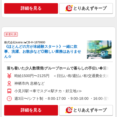
通費全支給(ガソリン代含む)＞
神栖市内 息栖など
詳細を見る
とりあえずキープ
詳細を見る
キープ
派遣社員
派遣社員
株式会社kotrio /●CB-H-1982926
小見川駅｜リハビリ補助などのデイサービス
株式会社kotrio /●CB-H-1879900
《ほとんどの方が未経験スタート》一緒に炊
STAFF♪未経験OK
事、洗濯、お散歩など◎難しい業務はありませ
時給1600円〜2250円 ＜日払い有/週払い有/交
ん☆
通費全支給(ガソリン代含む)＞
神栖市内 息栖など
落ち着いた少人数環境/グループホームで暮らしの手伝い◆週3〜O
時給1500円〜2125円 ＜日払い有/週払い有/交通費全支給(ガ
詳細を見る
キープ
神栖市内 息栖など
派遣社員
小見川駅⇒車でスグ≪駅チカ・好立地♪≫
株式会社kotrio /●CB-H-1273818
週3日〜/シフト制 ・8:00-17:00 ・9:00-18:00 ・16:0
日収1.2万円〜☆【運転・配送】の経験がある
方優遇≪デイSTAFF≫
詳細を見る
とりあえずキープ
［時給1600〜2250円＋別途交通費全支給（ガ
ソリン代含む）］日払い・週払いOK