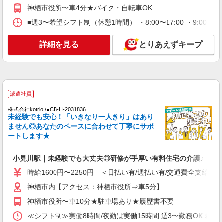
通費全支給(ガソリン代含む)＞
神栖市役所〜車4分★バイク・自転車OK
神栖市内 息栖など
■週3〜希望シフト制（休憩1時間） ・8:00〜17:00 ・9:00
詳細を見る
キープ
詳細を見る
とりあえずキープ
派遣社員
株式会社kotrio /●CB-H-1879854
＜デイサービス/小見川駅＞面接なし！最短3日
で仕事スタート可◎
派遣社員
時給1500円〜2125円 ＜日払い有/週払い有/交
株式会社kotrio /●CB-H-2031836
通費全支給(ガソリン代含む)＞
未経験でも安心！「いきなり一人きり」はあり
ません◎あなたのペースに合わせて丁寧にサポ
神栖市内 息栖など
ートします★
詳細を見る
キープ
小見川駅｜未経験でも大丈夫◎研修が手厚い有料住宅の介護♪
派遣社員
時給1600円〜2250円 ＜日払い有/週払い有/交通費全支給(ガ
株式会社kotrio /●CB-H-2095612
神栖市内【アクセス：神栖市役所⇒車5分】
＼日払いも選べる／小見川駅＊高級シニアマン
神栖市役所〜車10分★駐車場あり★履歴書不要
ションSTAFF募集
時給1500円〜2250円 ＜日払い有/週払い有/交
≪シフト制≫実働8時間/夜勤は実働15時間 週3〜勤務OK 希望シフト制 