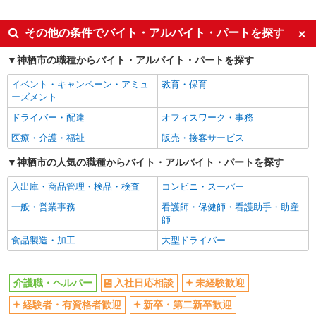
派遣社員
同じ特徴から小見川駅の求人を探す
その他の条件でバイト・アルバイト・パートを探す
入社日応相談
未経験歓迎
神栖市の職種からバイト・アルバイト・パートを探す
経験者・有資格者歓迎
新卒・第二新卒歓迎
イベント・キャンペーン・アミュ
教育・保育
女性活躍中
主婦・主夫歓迎
ーズメント
フリーター歓迎
学歴不問
ドライバー・配達
オフィスワーク・事務
ブランクOK
ミドル（40代～）活躍中
医療・介護・福祉
販売・接客サービス
エルダー（50代～）活躍中
シニア（60代～）活躍中
神栖市の人気の職種からバイト・アルバイト・パートを探す
高収入・高額
ボーナス・賞与あり
入出庫・商品管理・検品・検査
コンビニ・スーパー
昇給あり
完全週休2日制
一般・営業事務
看護師・保健師・看護助手・助産
フルタイム歓迎
禁煙・分煙
師
駅直結・駅チカ
車通勤OK
食品製造・加工
大型ドライバー
バイク通勤OK
自転車通勤OK
残業少なめ（月20h未満）
交通費支給
介護職・ヘルパー
入社日応相談
未経験歓迎
社会保険あり
産休・育休取得実績あり
経験者・有資格者歓迎
新卒・第二新卒歓迎