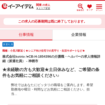
関東
の求人
▼エリア変更
この求人の応募期間は既に終了しております。
仕事情報
企業情報
派遣社員
職種：小見川駅近く★シニア向け住宅での見守り・生活サポートなど★
株式会社kotrio /●CB-H-1854396の介護職・ヘルパーの求人情報詳
細（派遣社員） - 神栖市
★未経験の方も大歓迎★土日休みなど、ご希望の条
件もお気軽にご相談ください♪
弊社ではあなたにピッタリの職場をご案内します。希望
勤務地や曜日・時間などお気軽にご相談ください。担
当...