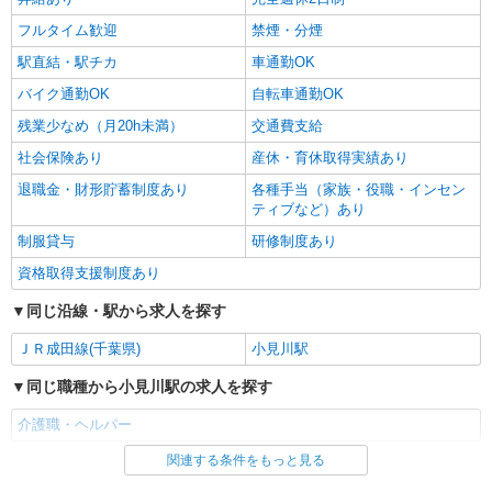
神栖市大野原中央 など
フルタイム歓迎
禁煙・分煙
駅直結・駅チカ
車通勤OK
詳細を見る
キープ
バイク通勤OK
自転車通勤OK
残業少なめ（月20h未満）
交通費支給
社会保険あり
産休・育休取得実績あり
退職金・財形貯蓄制度あり
各種手当（家族・役職・インセン
ティブなど）あり
制服貸与
研修制度あり
資格取得支援制度あり
同じ沿線・駅から求人を探す
ＪＲ成田線(千葉県)
小見川駅
同じ職種から小見川駅の求人を探す
介護職・ヘルパー
関連する条件をもっと見る
同じ雇用形態から小見川駅の求人を探す