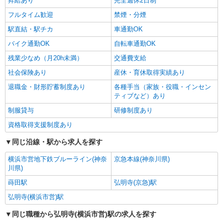
昇給あり
完全週休2日制
フルタイム歓迎
禁煙・分煙
駅直結・駅チカ
車通勤OK
バイク通勤OK
自転車通勤OK
残業少なめ（月20h未満）
交通費支給
社会保険あり
産休・育休取得実績あり
退職金・財形貯蓄制度あり
各種手当（家族・役職・インセン
ティブなど）あり
制服貸与
研修制度あり
資格取得支援制度あり
同じ沿線・駅から求人を探す
横浜市営地下鉄ブルーライン(神奈
京急本線(神奈川県)
川県)
蒔田駅
弘明寺(京急)駅
弘明寺(横浜市営)駅
同じ職種から弘明寺(横浜市営)駅の求人を探す