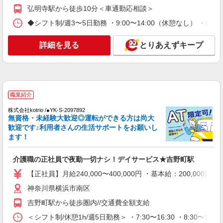
詳細を見る
キープ
弘明寺駅から徒歩10分＜車通勤応相談＞
◆シフト制/週3〜5日勤務 ・9:00〜14:00（休憩なし） ・8:30
派遣社員
株式会社kotrio /●YK-H-1955182
詳細を見る
とりあえずキープ
阪東橋駅｜日払いOK！日収1.2万円超え×サ高
住スタッフ！
時給1600円〜2250円 ＜日払い有/週払い有/交
通費全支給(ガソリン代含む)＞
横浜市南区 最寄り駅：阪東橋
職業紹介
株式会社kotrio /●YK-S-2097892
詳細を見る
キープ
無資格・未経験大歓迎◎運転ができる方は尚大
歓迎です♪利用者さんの生活サポートをお願いし
正社員
ます！
訪問介護事業所 ソラスト横浜/1480000020-002
ホームヘルパー（訪問介護員）（役職なし）
介護職の正社員で夜勤一切ナシ！デイサービス★吉野町駅
月給230,600円〜245,600円（経験・能力等に
【正社員】月給240,000〜400,000円 ・基本給：200,0
よる）
神奈川県横浜市南区
神奈川県横浜市南区前里町4-102
吉野町駅から徒歩圏内//交通費全額支給
詳細を見る
キープ
＜シフト制/休憩1h/週5日勤務＞ ・7:30〜16:30 ・8:30〜17: