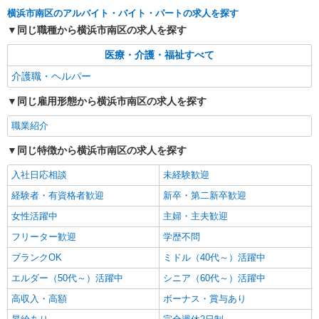
職業紹介
横浜市南区のアルバイト・バイト・パートの求人を探す
株式会社kotrio /●YK-S-2098370
同じ職種から横浜市南区の求人を探す
≪南太田駅≫高月給24万〜/賞与年2回｜就労支
援施設
医療・介護・福祉すべて
【正社員】月給240,000〜400,000円 ・基本
介護職・ヘルパー
給：200,000円〜220,000円 ・資格手当：10,000〜
30,000円 ・役職手当：10,000〜70,000円 ・処遇改
神奈川県横浜市南区
同じ雇用形態から横浜市南区の求人を探す
善手当：20,000〜60,000円（勤続年数、保有資格
により変動） ・固定残業手当：20,000円（10時
職業紹介
詳細を見る
キープ
間） ※固定残業時間を超過する場合には超過勤務
手当として別途支給 ・夜勤手当：10,000円/1回
同じ特徴から横浜市南区の求人を探す
（上記給与とは別に支給） 下記資格をお持ちの方
派遣社員
歓迎 ・認知症介護基礎研修 ・初任者研修 ・実務
入社日応相談
未経験歓迎
株式会社kotrio /●YK-H-1953263
者研修 ・介護福祉士 など
阪東橋駅｜小さなグループホームで家事や生活
経験者・有資格者歓迎
新卒・第二新卒歓迎
のサポート！
女性活躍中
主婦・主夫歓迎
時給1600円〜2250円 ＜日払い有/週払い有/交
フリーター歓迎
学歴不問
通費全支給(ガソリン代含む)＞
横浜市南区 最寄り駅：阪東橋
ブランクOK
ミドル（40代～）活躍中
エルダー（50代～）活躍中
シニア（60代～）活躍中
詳細を見る
キープ
高収入・高額
ボーナス・賞与あり