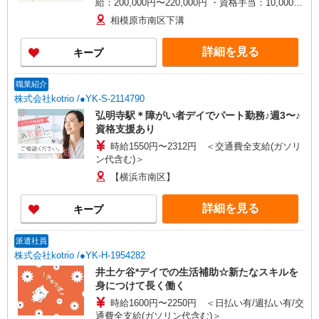
給：200,000円〜220,000円 ・資格手当：10,000〜
30,000円 ・役職手当：10,000〜70,000円 ・処遇改
相模原市南区下溝
善手当：20,000〜60,000円（勤続年数、保有資格
により変動） ・固定残業手当：20,000円（10時
詳細を見る
キープ
間） ※固定残業時間を超過する場合には超過勤務
手当として別途支給 下記資格をお持ちの方歓迎 ・
認知症介護基礎研修 ・初任者研修 ・実務者研修
職業紹介
・介護福祉士 など
株式会社kotrio /●YK-S-2114790
弘明寺駅＊障がい者デイでパート勤務♪週3〜♪
資格支援あり
時給1550円〜2312円 ＜交通費全支給(ガソリ
ン代含む)＞
【横浜市南区】
詳細を見る
キープ
派遣社員
株式会社kotrio /●YK-H-1954282
井土ケ谷*デイでの生活補助☆新たなスキルを
身につけて長く働く
時給1600円〜2250円 ＜日払い有/週払い有/交
通費全支給(ガソリン代含む)＞