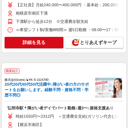
詳細を見る
キープ
【正社員】月給240,000〜400,000円 ・基本給：200,0
相模原市南区下溝
職業紹介
下溝駅から徒歩12分 ※交通費全額支給
株式会社kotrio /●YK-S-2097892
介護職の正社員で夜勤一切ナシ！デイサービス
≪希望シフト制/実働8時間≫ 週5日勤務 ・08:00〜17：00 ・09
★吉野町駅
【正社員】月給240,000〜400,000円 ・基本
詳細を見る
とりあえずキープ
給：200,000円〜220,000円 ・資格手当：10,000〜
30,000円 ・役職手当：10,000〜70,000円 ・処遇改
神奈川県横浜市南区
善手当：20,000〜60,000円（勤続年数、保有資格
により変動） ・固定残業手当：20,000円（10時
詳細を見る
キープ
間） ※固定残業時間を超過する場合には超過勤務
職業紹介
手当として別途支給 ・夜勤手当：10,000円/1回
（上記給与とは別に支給） 下記資格をお持ちの方
株式会社kotrio /●YK-S-2114790
派遣社員
歓迎 ・認知症介護基礎研修 ・初任者研修 ・実務
20代30代40代50代活躍中♪障がい者の方のサポ
株式会社kotrio /●YK-H-1953553
者研修 ・介護福祉士 など
ートをお願いします。経験不問・資格不問・学
阪東橋駅▼綺麗なサ高住で生活ケア▼清掃やフ
歴不問◎
ロアの巡回など
時給1600円〜2250円 ＜日払い有/週払い有/交
弘明寺駅＊障がい者デイでパート勤務♪週3〜♪資格支援あり
通費全支給(ガソリン代含む)＞
時給1550円〜2312円 ＜交通費全支給(ガソリン代含む)＞
横浜市南区 最寄り駅：阪東橋
【横浜市南区】