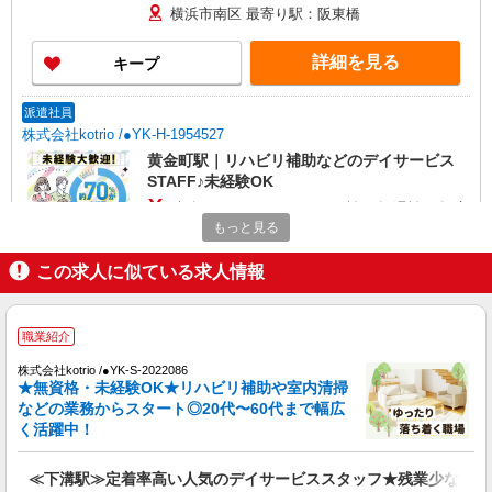
横浜市南区 最寄り駅：阪東橋
詳細を見る
キープ
派遣社員
株式会社kotrio /●YK-H-1954527
黄金町駅｜リハビリ補助などのデイサービス
STAFF♪未経験OK
時給1600円〜2250円 ＜日払い有/週払い有/交
通費全支給(ガソリン代含む)＞
もっと見る
横浜市南区 ＜黄金町駅チカ＞
この求人に似ている求人情報
詳細を見る
キープ
職業紹介
派遣社員
株式会社kotrio /●YK-S-2022086
（株）ウィルオブ・ワークCW 横浜支店/ms140101
★無資格・未経験OK★リハビリ補助や室内清掃
夜勤専従
などの業務からスタート◎20代〜60代まで幅広
く活躍中！
時給1900円 ◆前払い・日払い・週払いOK
神奈川県横浜市南区
≪下溝駅≫定着率高い人気のデイサービススタッフ★残業少なめ