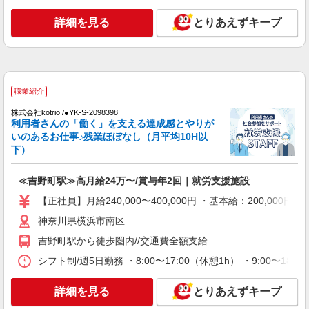
派遣社員
詳細を見る
とりあえずキープ
株式会社kotrio /●YK-H-1902235
＜井土ケ谷＞デイサービスSTAFF＊16時退社
OK！子育て世代活躍中
時給1600円〜2250円 ＜日払い有/週払い有/交
通費全支給(ガソリン代含む)＞
職業紹介
横浜市南区 【最寄り：井土ヶ谷駅】
株式会社kotrio /●YK-S-2098398
利用者さんの「働く」を支える達成感とやりが
いのあるお仕事♪残業ほぼなし（月平均10H以
詳細を見る
キープ
下）
派遣社員
≪吉野町駅≫高月給24万〜/賞与年2回｜就労支援施設
株式会社kotrio /●YK-H-1869688
井土ケ谷駅◎負担少なめの障がい者支援員★社
【正社員】月給240,000〜400,000円 ・基本給：200,0
会活動の見守りなど
神奈川県横浜市南区
時給1600円〜2250円 ＜日払い有/週払い有/交
吉野町駅から徒歩圏内//交通費全額支給
通費全支給(ガソリン代含む)＞
横浜市南区 【最寄り：井土ヶ谷駅】
シフト制/週5日勤務 ・8:00〜17:00（休憩1h） ・9:00〜1
詳細を見る
キープ
詳細を見る
とりあえずキープ