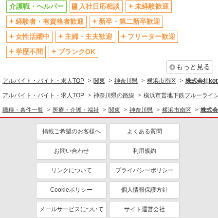
介護職・ヘルパー
入社日応相談
未経験歓迎
残業少なめ（月20h未満）
交通費支給
経験者・有資格者歓迎
新卒・第二新卒歓迎
社会保険あり
産休・育休取得実績あり
女性活躍中
主婦・主夫歓迎
フリーター歓迎
退職金・財形貯蓄制度あり
各種手当（家族・役職・インセン
ティブなど）あり
学歴不問
ブランクOK
制服貸与
研修制度あり
もっと見る
資格取得支援制度あり
アルバイト・バイト・求人TOP
関東
神奈川県
横浜市南区
株式会社kotr
同じ職種から求人を探す
アルバイト・バイト・求人TOP
神奈川県の路線
横浜市営地下鉄ブルーライ
職種・条件一覧
医療・介護・福祉
関東
神奈川県
横浜市南区
株式会社
医療・介護・福祉
介護職・ヘルパー
掲載ご希望のお客様へ
よくある質問
同じ特徴から求人を探す
お問い合わせ
利用規約
未経験歓迎
ミドル（40代～）活躍中
リンクについて
プライバシーポリシー
ボーナス・賞与あり
車通勤OK
交通費支給
社会保険あり
Cookieポリシー
個人情報保護方針
産休・育休取得実績あり
メールサービスについて
サイト運営会社