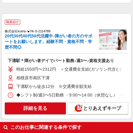
職業紹介
株式会社kotrio /●YK-S-2098398
≪吉野町駅≫高月給24万〜/賞与年2回｜就労支
職業紹介
援施設
【正社員】月給240,000〜400,000円 ・基本
株式会社kotrio /●YK-S-2114789
20代30代40代50代活躍中♪障がい者の方のサポ
給：200,000円〜220,000円 ・資格手当：10,000〜
ートをお願いします。経験不問・資格不問・学
30,000円 ・役職手当：10,000〜70,000円 ・処遇改
神奈川県横浜市南区
善手当：20,000〜60,000円（勤続年数、保有資格
歴不問◎
により変動） ・固定残業手当：20,000円（10時
詳細を見る
キープ
間） ※固定残業時間を超過する場合には超過勤務
下溝駅＊障がい者デイでパート勤務♪週3〜♪資格支援あり
手当として別途支給 ・夜勤手当：10,000円/1回
（上記給与とは別に支給） 下記資格をお持ちの方
時給1550円〜2312円 ＜交通費全支給(ガソリン代含む)＞
職業紹介
歓迎 ・認知症介護基礎研修 ・初任者研修 ・実務
株式会社kotrio /●YK-S-2114789
相模原市南区下溝
者研修 ・介護福祉士 など
下溝駅＊障がい者デイでパート勤務♪週3〜♪資
下溝駅から徒歩12分 ※交通費全額支給
格支援あり
◆シフト制/週3〜5日勤務 ・9:00〜14:00（休憩なし） ・8:30
時給1550円〜2312円 ＜交通費全支給(ガソリ
ン代含む)＞
詳細を見る
とりあえずキープ
相模原市南区下溝
詳細を見る
キープ
このお仕事に関連する条件で探す