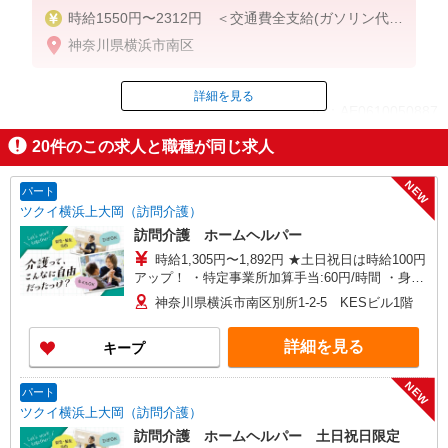
時給1550円〜2312円 ＜交通費全支給(ガソリン代含
む)＞
神奈川県横浜市南区
詳細を見る
ID：AE0610050887
20
件のこの求人と職種が同じ求人
掲載期間終了
NEW
パート
ツクイ横浜上大岡（訪問介護）
訪問介護 ホームヘルパー
時給1,305円〜1,892円 ★土日祝日は時給100円
アップ！ ・特定事業所加算手当:60円/時間 ・身体
介護手当:500円/時間 ・早朝夜間深夜手当:300円/
神奈川県横浜市南区別所1-2-5 KESビル1階
時間 （18:00〜翌07:59の時間帯） ・ICT手
当:2,000円/月 ・深夜割増は別途支給 ・ケア→ケ
詳細を見る
キープ
アの移動時間も賃金（時給）を支給 ※給与幅は資
格・経験等による
NEW
パート
ツクイ横浜上大岡（訪問介護）
訪問介護 ホームヘルパー 土日祝日限定