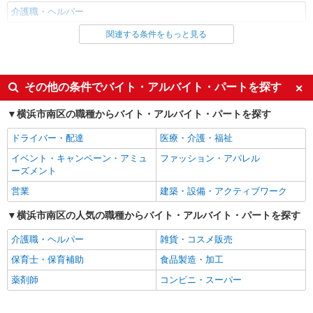
介護職・ヘルパー
関連する条件をもっと見る
同じ雇用形態から弘明寺(横浜市営)駅の求人を探す
職業紹介
同じ特徴から弘明寺(横浜市営)駅の求人を探す
その他の条件でバイト・アルバイト・パートを探す
入社日応相談
未経験歓迎
横浜市南区の職種からバイト・アルバイト・パートを探す
経験者・有資格者歓迎
新卒・第二新卒歓迎
ドライバー・配達
医療・介護・福祉
女性活躍中
主婦・主夫歓迎
イベント・キャンペーン・アミュ
ファッション・アパレル
フリーター歓迎
学歴不問
ーズメント
ブランクOK
ミドル（40代～）活躍中
営業
建築・設備・アクティブワーク
エルダー（50代～）活躍中
シニア（60代～）活躍中
横浜市南区の人気の職種からバイト・アルバイト・パートを探す
高収入・高額
ボーナス・賞与あり
介護職・ヘルパー
雑貨・コスメ販売
昇給あり
完全週休2日制
保育士・保育補助
食品製造・加工
フルタイム歓迎
禁煙・分煙
薬剤師
コンビニ・スーパー
駅直結・駅チカ
車通勤OK
バイク通勤OK
自転車通勤OK