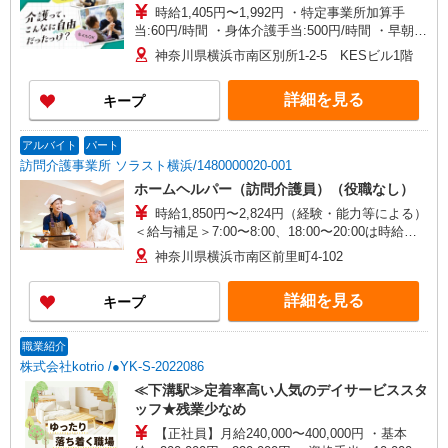
時給1,405円〜1,992円 ・特定事業所加算手
当:60円/時間 ・身体介護手当:500円/時間 ・早朝夜
間深夜手当:300円/時間 （18:00〜翌07:59の時間
神奈川県横浜市南区別所1-2-5 KESビル1階
帯） ・ICT手当:2,000円/月 ・深夜割増は別途支給
・ケア→ケアの移動時間も賃金（時給）を支給 ・
詳細を見る
キープ
土日祝日手当:100円/時間含む ※給与幅は資格・経
験等による
アルバイト
パート
訪問介護事業所 ソラスト横浜/1480000020-001
ホームヘルパー（訪問介護員）（役職なし）
時給1,850円〜2,824円（経験・能力等による）
＜給与補足＞7:00〜8:00、18:00〜20:00は時給
UP（身体介護:2,689円、生活援助:2,189円）/日曜
神奈川県横浜市南区前里町4-102
日はさらに時給UP（身体介護:2,824円、生活援
助:2,324円）
詳細を見る
キープ
職業紹介
株式会社kotrio /●YK-S-2022086
≪下溝駅≫定着率高い人気のデイサービススタ
ッフ★残業少なめ
【正社員】月給240,000〜400,000円 ・基本