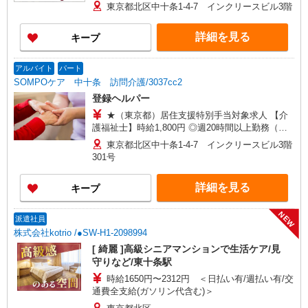
時給：1,444円 ◎週20時間以上勤務（社保加入
東京都北区中十条1-4-7 インクリースビル3階
者）の場合は時給：1,494円 ※居住支援特別手当
は勤続5年目までの方はさらに時給＋50円（再入社
詳細を見る
キープ
者は除く）
アルバイト
パート
SOMPOケア 中十条 訪問介護/3037cc2
登録ヘルパー
★（東京都）居住支援特別手当対象求人 【介
護福祉士】時給1,800円 ◎週20時間以上勤務（社
保加入者）の場合は時給1,850円 ＊早朝夜間（〜8
東京都北区中十条1-4-7 インクリースビル3階
時、18時〜）：時給2,250円〜 ＊日曜祝日：時給
301号
2,100円〜 【実務者研修・初任者研修（ヘルパー1
級・2級）】時給1,720円 ◎週20時間以上勤務（社
詳細を見る
キープ
保加入者）の場合は時給1,770円 ＊早朝夜間（〜8
時、18時〜）：時給2,150円〜 ＊日曜祝日：時給
2,020円〜 ◎身体介助、生活援助が同時給 ◎キャ
NEW
派遣社員
ンセル手当：職務時給の60％支給 ※居住支援特別
株式会社kotrio /●SW-H1-2098994
手当は勤続5年目までの方はさらに時給＋50円（再
[ 綺麗 ]高級シニアマンションで生活ケア/見
入社者は除く）
守りなど/東十条駅
時給1650円〜2312円 ＜日払い有/週払い有/交
通費全支給(ガソリン代含む)＞