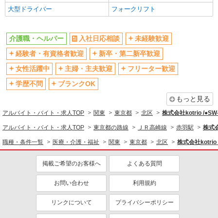
大型ドライバー
フォークリフト
バイク通勤OK
自転車通勤OK
残業少なめ（月20h未満）
交通費支給
介護職・ヘルパー
入社日応相談
未経験歓迎
社会保険あり
産休・育休取得実績あり
経験者・有資格者歓迎
新卒・第二新卒歓迎
退職金・財形貯蓄制度あり
各種手当（家族・役職・インセン
ティブなど）あり
女性活躍中
主婦・主夫歓迎
フリーター歓迎
制服貸与
研修制度あり
学歴不問
ブランクOK
資格取得支援制度あり
もっと見る
同じ職種から求人を探す
アルバイト・バイト・求人TOP
関東
東京都
北区
株式会社kotrio /●S
医療・介護・福祉
アルバイト・バイト・求人TOP
東京都の路線
ＪＲ高崎線
赤羽駅
株式会
介護職・ヘルパー
職種・条件一覧
医療・介護・福祉
関東
東京都
北区
株式会社kotrio
同じ特徴から求人を探す
掲載ご希望のお客様へ
よくある質問
未経験歓迎
ミドル（40代～）活躍中
お問い合わせ
利用規約
ボーナス・賞与あり
車通勤OK
交通費支給
リンクについて
社会保険あり
プライバシーポリシー
産休・育休取得実績あり