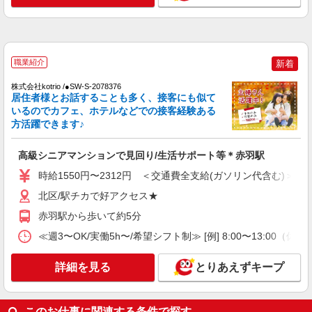
詳細を見る
キープ
NEW
派遣社員
株式会社kotrio /●SW-H1-2018056
職業紹介
新着
≪十条駅≫夜勤なし！未経験・ブランクOK
のデイスタッフ
株式会社kotrio /●SW-S-2078376
時給1650円〜2312円 ＜日払い有/週払い有/交
居住者様とお話することも多く、接客にも似て
通費全支給(ガソリン代含む)＞
いるのでカフェ、ホテルなどでの接客経験ある
方活躍できます♪
十条駅付近
高級シニアマンションで見回り/生活サポート等＊赤羽駅
詳細を見る
キープ
時給1550円〜2312円 ＜交通費全支給(ガソリン代含む)＞
NEW
派遣社員
北区/駅チカで好アクセス★
株式会社kotrio /●SW-H1-2116889
赤羽駅から歩いて約5分
赤羽駅＊グループホームSTAFF＊生活のサポ
ート業務を担当
≪週3〜OK/実働5h〜/希望シフト制≫ [例] 8:00〜13
時給1650円〜2312円 ＜日払い有/週払い有/交
通費全支給(ガソリン代含む)＞
詳細を見る
とりあえずキープ
北区 来社不要/履歴書不要♪
詳細を見る
キープ
このお仕事に関連する条件で探す