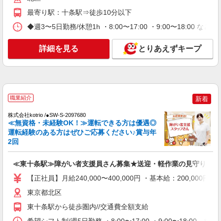
詳細を見る
キープ
最寄り駅：十条駅⇒徒歩10分以下
◆週3〜5日勤務/休憩1h ・8:00〜17:00 ・9:00〜18:00 など
NEW
職業紹介
株式会社kotrio /●SW-S-2078129
詳細を見る
とりあえずキープ
十条駅☆未経験OK！デイサービスの生活サ
ポート♪パート募集◎
時給1550円〜2312円 ＜交通費全支給(ガソリ
ン代含む)＞
北区
職業紹介
新着
株式会社kotrio /●SW-S-2097680
詳細を見る
キープ
≪無資格・未経験OK！≫運転できる方は優遇◎
運転経験のある方はぜひご応募ください♪賞与年
NEW
2回
派遣社員
株式会社kotrio /●SW-H1-2099903
十条駅★デイで送迎や生活サポートなど【福
≪東十条駅≫障がい者支援員さん募集★送迎・軽作業の見守りなど
祉】
【正社員】月給240,000〜400,000円 ・基本給：200,0
時給1650円〜2312円 ＜日払い有/週払い有/交
東京都北区
通費全支給(ガソリン代含む)＞
十条駅付近
東十条駅から徒歩圏内//交通費全額支給