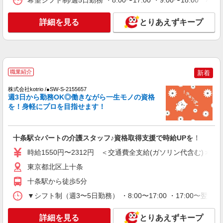
希望シフト制/週5日勤務 ・8:00〜17:00 ・9:00〜18:00
詳細を見る
キープ
詳細を見る
とりあえずキープ
NEW
派遣社員
株式会社kotrio /●SW-H1-2114824
赤羽駅⇒キレイな病院で介護補助/事務作業な
ど
職業紹介
時給1650円〜2312円 ＜日払い有/週払い有/交
新着
通費全支給(ガソリン代含む)＞
株式会社kotrio /●SW-S-2155657
北区内【赤羽駅近く】
週3日から勤務OK◎働きながら一生モノの資格
を！身軽にプロを目指せます！
詳細を見る
キープ
NEW
十条駅☆パートの介護スタッフ♪資格取得支援で時給UPを！
派遣社員
株式会社kotrio /●SW-H1-2001502
時給1550円〜2312円 ＜交通費全支給(ガソリン代含む)＞
「支払い日に間に合ったぜ！」日払いOK＊
東京都北区上十条
障がい者支援STAFF
十条駅から徒歩5分
時給1550円〜2312円 ＜日払い有/週払い有/交
通費全支給(ガソリン代含む)＞
▼シフト制（週3〜5日勤務） ・8:00〜17:00 ・17:00〜翌9
東京都北区
詳細を見る
とりあえずキープ