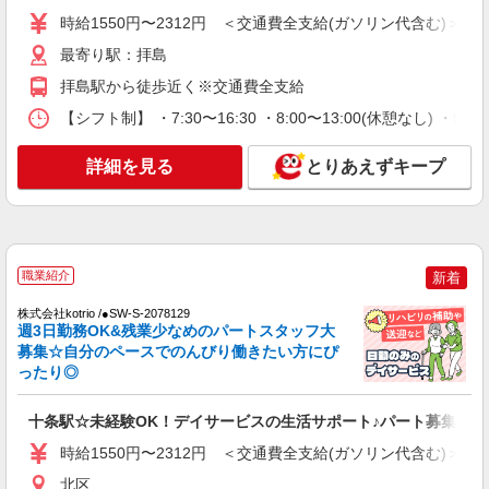
時給1550円〜2312円 ＜交通費全支給(ガソリン代含む)＞
詳細を見る
キープ
最寄り駅：拝島
NEW
派遣社員
拝島駅から徒歩近く※交通費全支給
株式会社kotrio /●SW-H1-2069787
【シフト制】 ・7:30〜16:30 ・8:00〜13:00(休憩なし) ・
東十条駅★未経験OKの人間関係に悩まない
職場へ★サ高住スタッフ
詳細を見る
とりあえずキープ
時給1650円〜2312円 ＜日払い有/週払い有/交
通費全支給(ガソリン代含む)＞
東京都北区
詳細を見る
キープ
職業紹介
新着
NEW
株式会社kotrio /●SW-S-2078129
派遣社員
週3日勤務OK&残業少なめのパートスタッフ大
株式会社kotrio /●SW-H1-2100135
募集☆自分のペースでのんびり働きたい方にぴ
日収1.3万円〜☆【運転・配送】の経験があ
ったり◎
る方優遇≪デイSTAFF≫
時給1650円〜2312円 ＜日払い有/週払い有/交
十条駅☆未経験OK！デイサービスの生活サポート♪パート募集◎
通費全支給(ガソリン代含む)＞
時給1550円〜2312円 ＜交通費全支給(ガソリン代含む)＞
東京都北区
北区