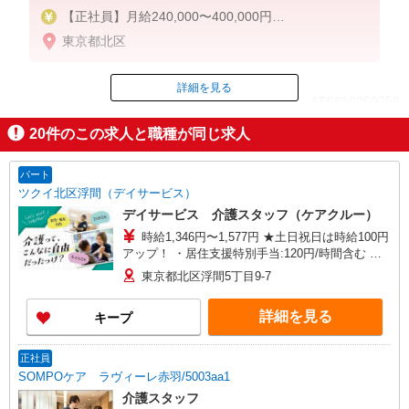
【正社員】月給240,000〜400,000円
・基本給：200,000円〜220,000円
東京都北区
・資格手当：10,000〜30,000円
・役職手当：10,000〜70,000円
・処遇改善手当：20,000〜60,000円（勤続年数、保
詳細を見る
ID：AE0610050759
有資格により変動）
・固定残業手当：20,000円（10時間）
20
件のこの求人と職種が同じ求人
※固定残業時間を超過する場合には超過勤務手当と
掲載期間終了
して別途支給
・夜勤手当：10,000円/1回（上記給与とは別に支給
パート
）
ツクイ北区浮間（デイサービス）
デイサービス 介護スタッフ（ケアクルー）
下記資格をお持ちの方歓迎
時給1,346円〜1,577円 ★土日祝日は時給100円
・認知症介護基礎研修
アップ！ ・居住支援特別手当:120円/時間含む ※
・初任者研修
給与幅は資格・経験等による
・実務者研修
東京都北区浮間5丁目9-7
・介護福祉士 など
詳細を見る
キープ
正社員
SOMPOケア ラヴィーレ赤羽/5003aa1
介護スタッフ