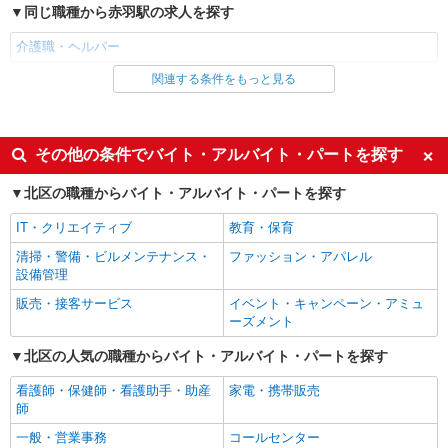
同じ職種から赤羽駅の求人を探す
介護職・ヘルパー
関連する条件をもっと見る
同じ雇用形態から赤羽駅の求人を探す
職業紹介
同じ特徴から赤羽駅の求人を探す
その他の条件でバイト・アルバイト・パートを探す
入社日応相談
未経験歓迎
北区の職種からバイト・アルバイト・パートを探す
経験者・有資格者歓迎
新卒・第二新卒歓迎
IT・クリエイティブ
教育・保育
女性活躍中
主婦・主夫歓迎
清掃・警備・ビルメンテナンス・
ファッション・アパレル
フリーター歓迎
学歴不問
設備管理
ブランクOK
ミドル（40代～）活躍中
販売・接客サービス
イベント・キャンペーン・アミュ
ーズメント
エルダー（50代～）活躍中
シニア（60代～）活躍中
北区の人気の職種からバイト・アルバイト・パートを探す
高収入・高額
ボーナス・賞与あり
昇給あり
完全週休2日制
看護師・保健師・看護助手・助産
家電・携帯販売
師
フルタイム歓迎
禁煙・分煙
一般・営業事務
コールセンター
駅直結・駅チカ
車通勤OK