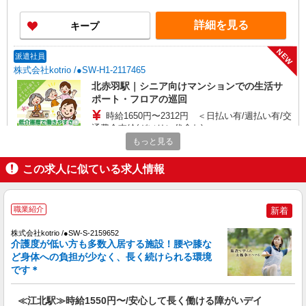
詳細を見る
キープ
NEW
派遣社員
株式会社kotrio /●SW-H1-2117465
北赤羽駅｜シニア向けマンションでの生活サ
ポート・フロアの巡回
時給1650円〜2312円 ＜日払い有/週払い有/交
通費全支給(ガソリン代含む)＞
もっと見る
北区 ☆来社不要/履歴書不要
この求人に似ている求人情報
詳細を見る
キープ
NEW
派遣社員
職業紹介
新着
株式会社kotrio /●SW-H1-2116706
株式会社kotrio /●SW-S-2159652
王子神谷駅＊グループホームSTAFF＊生活の
介護度が低い方も多数入居する施設！腰や膝な
サポート業務を担当
ど身体への負担が少なく、長く続けられる環境
時給1650円〜2312円 ＜日払い有/週払い有/交
です＊
通費全支給(ガソリン代含む)＞
北区 来社不要/履歴書不要♪
≪江北駅≫時給1550円〜/安心して長く働ける障がいデイ