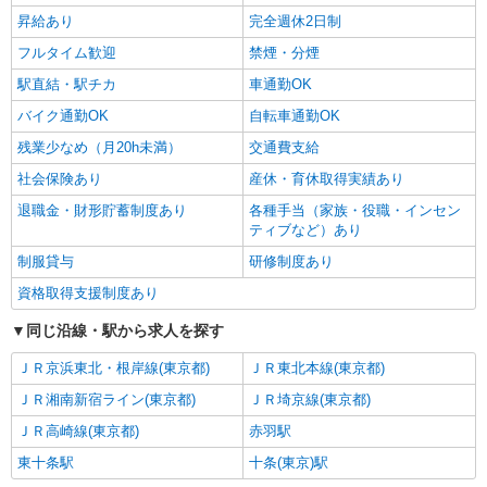
手当として別途支給 ・夜勤手当：10,000円/1回
昇給あり
完全週休2日制
（上記給与とは別に支給） 下記資格をお持ちの方
歓迎 ・認知症介護基礎研修 ・初任者研修 ・実務
フルタイム歓迎
禁煙・分煙
者研修 ・介護福祉士 など
駅直結・駅チカ
車通勤OK
バイク通勤OK
自転車通勤OK
残業少なめ（月20h未満）
交通費支給
社会保険あり
産休・育休取得実績あり
退職金・財形貯蓄制度あり
各種手当（家族・役職・インセン
ティブなど）あり
制服貸与
研修制度あり
資格取得支援制度あり
同じ沿線・駅から求人を探す
ＪＲ京浜東北・根岸線(東京都)
ＪＲ東北本線(東京都)
ＪＲ湘南新宿ライン(東京都)
ＪＲ埼京線(東京都)
ＪＲ高崎線(東京都)
赤羽駅
東十条駅
十条(東京)駅