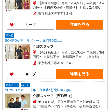
【実務者研修】 月給：264,500円 年収例：357
万円〜 【初任者研修・無資格】 月給：254,800円
年収例：347万円〜 ※職務手当、（東京都）居住
東京都北区赤羽西5-2-43
支援特別手当、日祝手当（月平均2回分）、夜勤手
当（月平均4回分）等、毎月平均的に支払われる手
詳細を見る
キープ
当を含みます。 ※居住支援特別手当は勤続5年目
までの方はさらに1万円支給（再入社は除く） ◎
賞与：基本給2.08ヶ月分/年支給 ◎残業時は別途時
正社員
間外手当支給（超過1分〜）
SOMPOケア ラヴィーレ赤羽/5003aa1
介護スタッフ
【介護福祉士】 月給：290,300円 年収例：391
万円〜 ※職務手当、特別職務手当、（東京都）居
住支援特別手当、働きがい向上手当、日祝手当
東京都北区赤羽西5-2-43
（月平均2回分）、夜勤手当（月平均4回分）等、
毎月平均的に支払われる手当を含みます。 ※居住
詳細を見る
キープ
支援特別手当は勤続5年目までの方はさらに1万円
支給（再入社は除く） ◎賞与：基本給2.08ヶ月分/
年支給 ◎残業時は別途時間外手当支給（超過1
アルバイト
パート
分〜）
SOMPOケア 中十条 夜間訪問介護/3039gb2
介護スタッフ（夜勤専従）
★（東京都）居住支援特別手当対象求人 夜
勤：1勤務15,552円〜（時給制・夜勤手当含む）