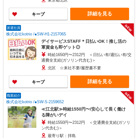
東京都北区
詳細を見る
キープ
NEW
派遣社員
株式会社kotrio /●SW-H1-2157065
デイサービスSTAFF＊日払いOK！推し活の
軍資金も即ゲット◎
時給1650円〜2312円 ＜日払い有/週払い有/交
通費全支給(ガソリン代含む)＞
北区 ☆来社不要/履歴書不要
詳細を見る
キープ
NEW
職業紹介
株式会社kotrio /●SW-S-2159652
≪江北駅≫時給1550円〜/安心して長く働け
る障がいデイ
時給1550円〜2312円 ＜交通費全支給(ガソリ
ン代含む)＞
最寄り駅：拝島