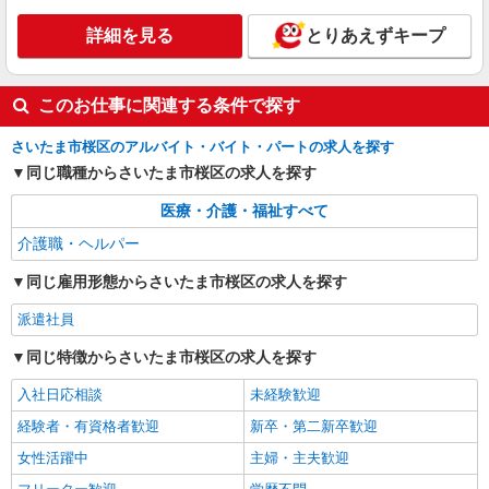
パート
詳細を見る
とりあえずキープ
パナソニックエイジフリーケアセンター中浦和
ショートステイ／介護職／早出のみ
時給1,193円〜1,257円 ※経験・能力・資格等
このお仕事に関連する条件で探す
による ※一律処遇改善加算含む 〇時間外勤務手当
〇土日祝勤務手当 〇夜勤手当 〇深夜勤務手当 〇
パナソニックエイジフリーケアセンター中浦和
さいたま市桜区のアルバイト・バイト・パートの求人を探す
無事故無違反表彰金 〇年末年始勤務手当 〇早朝
埼玉県さいたま市桜区西堀1丁目11番地32号
7:00〜8:00/夜間18:00〜20:00は時給25％UP
同じ職種からさいたま市桜区の求人を探す
詳細を見る
キープ
医療・介護・福祉すべて
介護職・ヘルパー
派遣社員
株式会社ブレイブ（マイナビグループ）/MD11
同じ雇用形態からさいたま市桜区の求人を探す
介護スタッフ ◆デイサービス、サービス付き
派遣社員
高齢者向け住宅、グループホームなど様々な勤
務先から選べます。
未経験：時給1600〜1800円（資格・経験によ
同じ特徴からさいたま市桜区の求人を探す
る） 経験者：時給1800〜2000円（資格・経験によ
る） ◎月収例 時給2000円×1日8時間×22日（週5
入社日応相談
未経験歓迎
埼玉県さいたま市桜区 【最寄駅】 ◆JR武蔵野
日）＝35万2000円 ◆昇給あり ◆支払い方法 ※日
線「西浦和駅」 ★その他、近隣に多数勤務地あり
経験者・有資格者歓迎
新卒・第二新卒歓迎
払い/週払い/月払い対応も可能です。詳しくは面談
ます！
時にご相談ください。 ◆交通費：別途全額支給 ※
女性活躍中
主婦・主夫歓迎
詳細を見る
キープ
当社規定あり