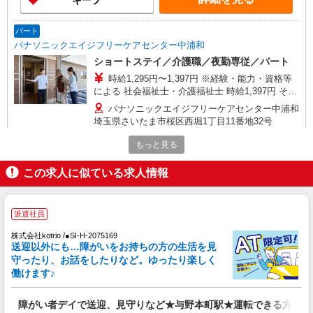
キープ
パート
パナソニックエイジフリーケアセンター中浦和
ショートステイ／介護職／夜勤専従／パート
時給1,295円〜1,397円 ※経験・能力・資格等
による 社会福祉士・介護福祉士 時給1,397円 その
他資格 時給1,295円 ※一律処遇改善加算含む 〇時
パナソニックエイジフリーケアセンター中浦和
間外勤務手当 〇土日祝勤務手当 〇夜勤手当 〇深
埼玉県さいたま市桜区西堀1丁目11番地32号
夜勤務手当 〇無事故無違反表彰金 〇年末年始勤務
手当 〇早朝7:00〜8:00/夜間18:00〜20:00は時給
もっと見る
詳細を見る
キープ
25％UP
この求人に似ている求人情報
パート
パナソニックエイジフリーケアセンター中浦和
ショートステイ／介護職／パート
派遣社員
時給1,193円〜1,257円 ※経験・能力・資格等
株式会社kotrio /●SI-H-2075169
による その他資格 時給1,257円 社会福祉士・介護
送迎以外にも…障がいをお持ちの方の生活を見
福祉士 時給1,257円 ※一律処遇改善加算含む 〇時
守ったり、お話をしたりなど。ゆったり楽しく
パナソニックエイジフリーケアセンター中浦和
間外勤務手当 〇土日祝勤務手当 〇夜勤手当 〇深
働けます♪
埼玉県さいたま市桜区西堀1丁目11番地32号
夜勤務手当 〇無事故無違反表彰金 〇年末年始勤務
手当 〇早朝7:00〜8:00/夜間18:00〜20:00は時給
障がい者デイで送迎、見守りなど★与野本町駅★運転できる方急募
詳細を見る
キープ
25％UP