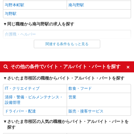
与野本町駅
株式会社kotrio /●SW-S-2023536
南与野駅
西浦和駅≫1日5h〜勤務OK＊高齢者マンショ
与野駅
ンのサポートSTAFF
同じ職種から南与野駅の求人を探す
時給1550円〜2312円 ＜交通費全支給(ガソリ
ン代含む)＞
介護職・ヘルパー
西浦和
関連する条件をもっと見る
同じ雇用形態から南与野駅の求人を探す
詳細を見る
キープ
派遣社員
派遣社員
同じ特徴から南与野駅の求人を探す
その他の条件でバイト・アルバイト・パートを探す
株式会社トラストグロース 新宿本社 第3営業部
入社日応相談
未経験歓迎
デイサービスでの介護士
さいたま市桜区の職種からバイト・アルバイト・パートを探す
経験者・有資格者歓迎
新卒・第二新卒歓迎
時給：無資格1250〜1300円 初任者研修
IT・クリエイティブ
飲食・フード
1400〜1450円 実務者研修1450〜1500円
女性活躍中
主婦・主夫歓迎
介護福祉士1500〜1550円 ※資格や経験によ
清掃・警備・ビルメンテナンス・
営業
埼玉県さいたま市桜区
り変動あり
フリーター歓迎
学歴不問
設備管理
ブランクOK
ミドル（40代～）活躍中
詳細を見る
ドライバー・配達
販売・接客サービス
キープ
エルダー（50代～）活躍中
シニア（60代～）活躍中
さいたま市桜区の人気の職種からバイト・アルバイト・パートを
探す
高収入・高額
ボーナス・賞与あり