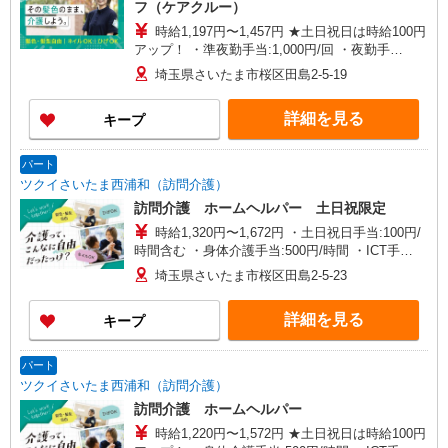
フ（ケアクルー）
時給1,197円〜1,457円 ★土日祝日は時給100円
アップ！ ・準夜勤手当:1,000円/回 ・夜勤手
当:5,000円/回 ※給与幅は資格・経験等による
埼玉県さいたま市桜区田島2-5-19
詳細を見る
キープ
パート
ツクイさいたま西浦和（訪問介護）
訪問介護 ホームヘルパー 土日祝限定
時給1,320円〜1,672円 ・土日祝日手当:100円/
時間含む ・身体介護手当:500円/時間 ・ICT手
当:2,000円/月 ・深夜割増は別途支給 ・ケア→ケ
埼玉県さいたま市桜区田島2-5-23
アの移動時間も賃金（時給）を支給 ・特定事業所
加算手当:60円/時間 ※給与幅は資格・経験等によ
詳細を見る
キープ
る
パート
ツクイさいたま西浦和（訪問介護）
訪問介護 ホームヘルパー
時給1,220円〜1,572円 ★土日祝日は時給100円