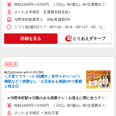
時給1600円〜2250円 ＜日払い有/週払い有/交通費全支給(ガ
パート
さいたま市桜区 交通費全額支給♪
パナソニックエイジフリーケアセンター中浦和
与野本町駅最寄り 自転車通勤OK
ショートステイ／介護職／7-10時
時給1,193円〜1,257円 ※経験・能力・資格等
シフト制/週3日〜 7：00〜16：00 8：00〜17：00 など 
による ※一律処遇改善加算含む 〇時間外勤務手当
〇土日祝勤務手当 〇夜勤手当 〇深夜勤務手当 〇
パナソニックエイジフリーケアセンター中浦和
詳細を見る
とりあえずキープ
無事故無違反表彰金 〇年末年始勤務手当 〇早朝
埼玉県さいたま市桜区西堀1丁目11番地32号
7:00〜8:00/夜間18:00〜20:00は時給25％UP
詳細を見る
キープ
派遣社員
パート
パナソニックエイジフリーケアセンター中浦和
株式会社kotrio /●SI-H-2017985
＼子育てママ・パパ活躍中／見守りやリハビリ
ショートステイ／介護職／AMのみ
補助など！残業なし・土日休みも相談OKで家庭
時給1,193円〜1,257円 ※経験・能力・資格等
と両立◎
による ※一律処遇改善加算含む 〇時間外勤務手当
〇土日祝勤務手当 〇夜勤手当 〇深夜勤務手当 〇
パナソニックエイジフリーケアセンター中浦和
無事故無違反表彰金 〇年末年始勤務手当 〇早朝
≪与野本町駅≫日勤のみ＆残業ナシ！お迎えに間に合うデイサービ
埼玉県さいたま市桜区西堀1丁目11番地32号
7:00〜8:00/夜間18:00〜20:00は時給25％UP
時給1600円〜2250円 ＜日払い有/週払い有/交通費全支給(ガ
詳細を見る
キープ
さいたま市桜区 ＊来社不要