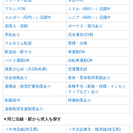
フリーター歓迎
学歴不問
派遣社員
ブランクOK
ミドル（40代～）活躍中
株式会社kotrio /●SI-H-2101362
エルダー（50代～）活躍中
シニア（60代～）活躍中
与野本町駅◎負担少なめの障がい者支援員★社
会活動の見守りなど
高収入・高額
ボーナス・賞与あり
時給1600円〜2250円 ＜日払い有/週払い有/交
昇給あり
完全週休2日制
通費全支給(ガソリン代含む)＞
フルタイム歓迎
禁煙・分煙
さいたま市桜区
駅直結・駅チカ
車通勤OK
詳細を見る
キープ
バイク通勤OK
自転車通勤OK
残業少なめ（月20h未満）
交通費支給
派遣社員
社会保険あり
産休・育休取得実績あり
株式会社トラストグロース 新宿本社 第3営業部
ショートステイでの介護士
退職金・財形貯蓄制度あり
各種手当（家族・役職・インセン
ティブなど）あり
時給：初任者1450円/実務者1500円/介護福祉士
1550円
制服貸与
研修制度あり
埼玉県さいたま市桜区
資格取得支援制度あり
詳細を見る
キープ
同じ沿線・駅から求人を探す
ＪＲ埼京線(埼玉県)
ＪＲ京浜東北・根岸線(埼玉県)
職業紹介