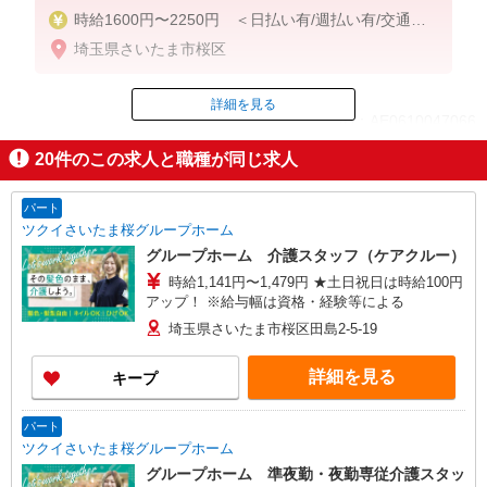
時給1600円〜2250円 ＜日払い有/週払い有/交通費
全支給(ガソリン代含む)＞
埼玉県さいたま市桜区
詳細を見る
ID：AE0610047066
20
件のこの求人と職種が同じ求人
掲載期間終了
パート
ツクイさいたま桜グループホーム
グループホーム 介護スタッフ（ケアクルー）
時給1,141円〜1,479円 ★土日祝日は時給100円
アップ！ ※給与幅は資格・経験等による
埼玉県さいたま市桜区田島2-5-19
詳細を見る
キープ
パート
ツクイさいたま桜グループホーム
グループホーム 準夜勤・夜勤専従介護スタッ