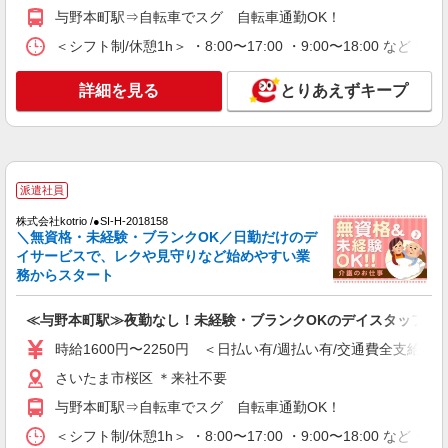
与野本町駅⇒自転車でスグ 自転車通勤OK！
パート
パナソニックエイジフリーケアセンター中浦和
＜シフト制/休憩1h＞ ・8:00〜17:00 ・9:00〜18:00 など 
ショートステイ／介護職／10-14時
詳細を見る
とりあえずキープ
時給1,193円〜1,257円 ※経験・能力・資格等
による ※一律処遇改善加算含む 〇時間外勤務手当
〇土日祝勤務手当 〇夜勤手当 〇深夜勤務手当 〇
パナソニックエイジフリーケアセンター中浦和
無事故無違反表彰金 〇年末年始勤務手当 〇早朝
埼玉県さいたま市桜区西堀1丁目11番地32号
7:00〜8:00/夜間18:00〜20:00は時給25％UP
派遣社員
詳細を見る
キープ
株式会社kotrio /●SI-H-2018158
＼無資格・未経験・ブランクOK／日勤だけのデ
パート
イサービスで、レクや見守りなど始めやすい業
パナソニックエイジフリーケアセンター中浦和
務からスタート
ショートステイ／介護職／遅出のみ
時給1,193円〜1,257円 ※経験・能力・資格等
≪与野本町駅≫夜勤なし！未経験・ブランクOKのデイスタッフ
による ※一律処遇改善加算含む 〇時間外勤務手当
〇土日祝勤務手当 〇夜勤手当 〇深夜勤務手当 〇
時給1600円〜2250円 ＜日払い有/週払い有/交通費全支給(ガ
パナソニックエイジフリーケアセンター中浦和
無事故無違反表彰金 〇年末年始勤務手当 〇早朝
埼玉県さいたま市桜区西堀1丁目11番地32号
さいたま市桜区 ＊来社不要
7:00〜8:00/夜間18:00〜20:00は時給25％UP
与野本町駅⇒自転車でスグ 自転車通勤OK！
詳細を見る
キープ
＜シフト制/休憩1h＞ ・8:00〜17:00 ・9:00〜18:00 など 