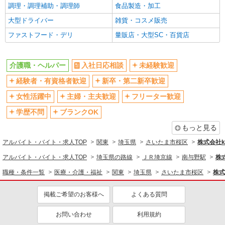
昇給あり
完全週休2日制
調理・調理補助・調理師
食品製造・加工
フルタイム歓迎
禁煙・分煙
大型ドライバー
雑貨・コスメ販売
駅直結・駅チカ
車通勤OK
ファストフード・デリ
量販店・大型SC・百貨店
バイク通勤OK
自転車通勤OK
残業少なめ（月20h未満）
交通費支給
介護職・ヘルパー
入社日応相談
未経験歓迎
社会保険あり
産休・育休取得実績あり
経験者・有資格者歓迎
新卒・第二新卒歓迎
退職金・財形貯蓄制度あり
各種手当（家族・役職・インセン
女性活躍中
主婦・主夫歓迎
フリーター歓迎
ティブなど）あり
学歴不問
ブランクOK
制服貸与
研修制度あり
もっと見る
資格取得支援制度あり
アルバイト・バイト・求人TOP
関東
埼玉県
さいたま市桜区
株式会社ko
同じ職種から求人を探す
アルバイト・バイト・求人TOP
埼玉県の路線
ＪＲ埼京線
南与野駅
株式
医療・介護・福祉
職種・条件一覧
医療・介護・福祉
関東
埼玉県
さいたま市桜区
株式会
介護職・ヘルパー
掲載ご希望のお客様へ
よくある質問
同じ特徴から求人を探す
未経験歓迎
ミドル（40代～）活躍中
お問い合わせ
利用規約