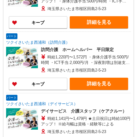
アップ！ ・身体介護手当:500円/時間 ・ICT手
当:2,000円/月 ・深夜割増は別途支給 ・ケア→ケ
埼玉県さいたま市桜区田島2-5-23
アの移動時間も賃金（時給）を支給 ・特定事業所
加算手当:60円/時間 ※給与幅は資格・経験等によ
詳細を見る
キープ
る
パート
ツクイさいたま西浦和（訪問介護）
訪問介護 ホームヘルパー 平日限定
時給1,220円〜1,572円 ・身体介護手当:500円/
時間 ・ICT手当:2,000円/月 ・深夜割増は別途支給
・ケア→ケアの移動時間も賃金（時給）を支給 ・
埼玉県さいたま市桜区田島2-5-23
特定事業所加算手当:60円/時間 ※給与幅は資格・
経験等による
詳細を見る
キープ
パート
ツクイさいたま西浦和（デイサービス）
デイサービス 介護スタッフ（ケアクルー）
時給1,141円〜1,479円 ★土日祝日は時給100円
アップ！ ※給与幅は資格・経験等による
埼玉県さいたま市桜区田島2-5-23