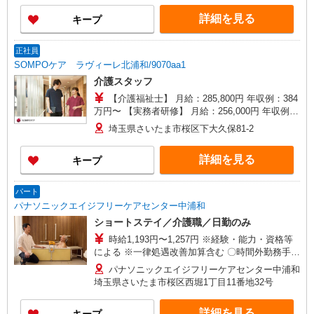
詳細を見る
キープ
正社員
SOMPOケア ラヴィーレ北浦和/9070aa1
介護スタッフ
【介護福祉士】 月給：285,800円 年収例：384
万円〜 【実務者研修】 月給：256,000円 年収例：
345万円〜 【初任者研修・無資格】 月給：
埼玉県さいたま市桜区下大久保81-2
247,200円 年収例：334万円〜 ※職務手当、働き
がい向上手当、日祝手当（月平均2回分）、夜勤手
詳細を見る
キープ
当（月平均5回分）等、毎月平均的に支払われる手
当を含みます。 ※介護福祉士のみ、特別職務手当
も含む ◎残業時は別途時間外手当支給（超過1
パート
分〜） ◎賞与 基本給2.08ヶ月分/年支給
パナソニックエイジフリーケアセンター中浦和
ショートステイ／介護職／日勤のみ
時給1,193円〜1,257円 ※経験・能力・資格等
による ※一律処遇改善加算含む 〇時間外勤務手当
〇土日祝勤務手当 〇夜勤手当 〇深夜勤務手当 〇
パナソニックエイジフリーケアセンター中浦和
無事故無違反表彰金 〇年末年始勤務手当 〇早朝
埼玉県さいたま市桜区西堀1丁目11番地32号
7:00〜8:00/夜間18:00〜20:00は時給25％UP
詳細を見る