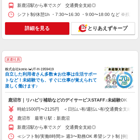
転できる方急募
新鹿沼駅から車でスグ 交通費全支給◎
時給1500円〜2125円 ＜日払い有/週払い有/交
通費全支給(ガソリン代含む)＞
シフト制/休憩1h ・7:30〜16:30 ・9:00〜18:00 など ※残業
鹿沼市 最寄り駅：新鹿沼
詳細を見る
とりあえずキープ
詳細を見る
キープ
派遣社員
株式会社kotrio /●UT-H-2030834
派遣社員
保育士募集！鹿沼市≫持ち帰りの仕事はありま
せん♪
株式会社kotrio /●UT-H-1959419
自立した利用者さん多数★お仕事は生活サポー
時給1400円〜＜交通費全額支給(ガソリン代含
トなど！未経験でも、すぐに仕事が覚えられて
む)/日払い有/経験者優遇＞
楽しく働けます♪
鹿沼市
鹿沼市｜リハビリ補助などのデイサービスSTAFF♪未経験OK
詳細を見る
キープ
時給1500円〜2125円 ＜日払い有/週払い有/交通費全支給(ガ
鹿沼市 最寄り駅：新鹿沼
アルバイト
パート
派遣社員
紹介予定派遣
日研トータルソーシング株式会社 メディカルケア事業部/宇都宮オフ
新鹿沼駅から車でスグ 交通費全支給◎
ィス
≪シフト制/実働8時間≫ 週3〜勤務OK 希望シフト制 [例] ・7:30〜1
未経験・無資格OKの介護スタッフ