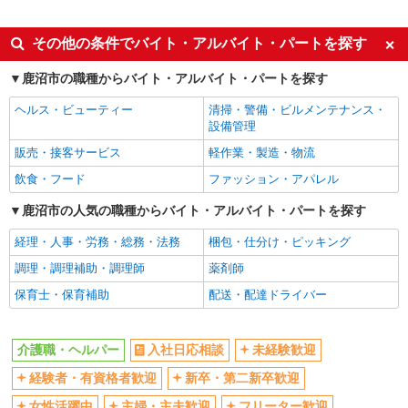
派遣社員
同じ特徴から新鹿沼駅の求人を探す
その他の条件でバイト・アルバイト・パートを探す
入社日応相談
未経験歓迎
鹿沼市の職種からバイト・アルバイト・パートを探す
経験者・有資格者歓迎
新卒・第二新卒歓迎
ヘルス・ビューティー
清掃・警備・ビルメンテナンス・
女性活躍中
主婦・主夫歓迎
設備管理
フリーター歓迎
学歴不問
販売・接客サービス
軽作業・製造・物流
ブランクOK
ミドル（40代～）活躍中
飲食・フード
ファッション・アパレル
エルダー（50代～）活躍中
シニア（60代～）活躍中
鹿沼市の人気の職種からバイト・アルバイト・パートを探す
高収入・高額
ボーナス・賞与あり
経理・人事・労務・総務・法務
梱包・仕分け・ピッキング
昇給あり
完全週休2日制
調理・調理補助・調理師
薬剤師
フルタイム歓迎
禁煙・分煙
保育士・保育補助
配送・配達ドライバー
駅直結・駅チカ
車通勤OK
バイク通勤OK
自転車通勤OK
介護職・ヘルパー
入社日応相談
未経験歓迎
残業少なめ（月20h未満）
交通費支給
経験者・有資格者歓迎
新卒・第二新卒歓迎
社会保険あり
産休・育休取得実績あり
女性活躍中
主婦・主夫歓迎
フリーター歓迎