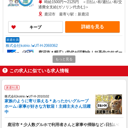
時給1500円〜2125円 ＜日払い有/週払い有/交
通費全支給(ガソリン代含む)＞
鹿沼市 最寄り駅：新鹿沼
詳細を見る
キープ
派遣社員
株式会社kotrio /●UT-H-2069362
鹿沼市＊幅広い世代が活動中！サ高住のサポー
トSTAFF
もっと見る
時給1500円〜2150円 ＜日払い有/週払い有/交
通費全支給(ガソリン代含む)＞
この求人に似ている求人情報
鹿沼市 最寄り駅：新鹿沼
派遣社員
詳細を見る
キープ
株式会社kotrio /●UT-H-2010102
家族のように寄り添える＊あったかいグループ
アルバイト
パート
派遣社員
ホーム♪家事が好きな方歓迎！主婦主夫さん活躍
日研トータルソーシング株式会社 メディカルケア事業部/宇都宮オフ
中
ィス【看護助手】
看護助手（ナースエイド）
鹿沼市＊少人数グルホで利用者さんと家事や掃除など♪日払いOK
時給1,180円 ★週払いOK（規定あり） ※給与