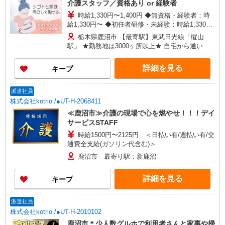
介護スタッフ／資格あり or 経験者
時給1,330円〜1,400円 ◆無資格・経験者：時
給1,330円〜 ◆初任者研修・未経験：時給1,330
円〜 ◆初任者研修・経験者：時給1,350円〜 ◆介
栃木県鹿沼市 【最寄駅】東武日光線「樅山
護福祉士：時給1,400円〜 ※経験者は3ヶ月以上 ※
駅」 ★勤務地は3000ヶ所以上★ 自宅から通いや
給与幅は経験・能力による ★週払いOK（規定あ
すいエリアなど、お好きな勤務地をお選び下さ
り）
い！！
詳細を見る
キープ
派遣社員
株式会社kotrio /●UT-H-2068411
≪鹿沼市≫介護の現場で心を燃やせ！！！デイ
サービスSTAFF
時給1500円〜2125円 ＜日払い有/週払い有/交
通費全支給(ガソリン代含む)＞
鹿沼市 最寄り駅：新鹿沼
詳細を見る
キープ
派遣社員
株式会社kotrio /●UT-H-2010102
鹿沼市＊少人数グルホで利用者さんと家事や掃