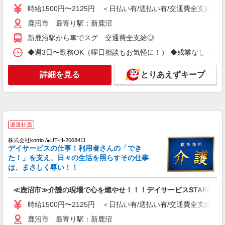
幅は経験・能力による
時給1500円〜2125円 ＜日払い有/週払い有/交通費全支給(ガ
栃木県鹿沼市 【最寄駅】東武日光線「楡木」
鹿沼市 最寄り駅：新鹿沼
駅
新鹿沼駅から車でスグ 交通費全支給◎
詳細を見る
◆週3日〜勤務OK（曜日相談もお気軽に！） ◆残業なし！日勤のみの勤務も
キープ
詳細を見る
とりあえずキープ
アルバイト
パート
派遣社員
紹介予定派遣
日研トータルソーシング株式会社 メディカルケア事業部/宇都宮オフ
ィス
未経験・無資格OKの介護スタッフ
時給1,300円〜1,400円 ★週払いOK（規定あ
派遣社員
り） ※給与幅は経験・能力による
栃木県鹿沼市 【最寄駅】東武日光線「北鹿沼
株式会社kotrio /●UT-H-2068411
デイサービスの仕事！利用者さんの「でき
駅」 ★勤務地は3000ヶ所以上★ 自宅から通いや
た！」を支え、日々の生活を照らすその仕事
すいエリアなど、お好きな勤務地をお選び下さ
い！！
は、まさしく尊い！！
詳細を見る
キープ
≪鹿沼市≫介護の現場で心を燃やせ！！！デイサービスSTAFF
派遣社員
株式会社kotrio /●UT-H-1811266
時給1500円〜2125円 ＜日払い有/週払い有/交通費全支給(ガ
障がい者デイで送迎、見守りなど★鹿沼市★運
鹿沼市 最寄り駅：新鹿沼