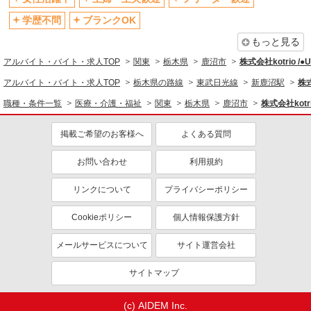
退職金・財形貯蓄制度あり
各種手当（家族・役職・インセン
ティブなど）あり
学歴不問
ブランクOK
制服貸与
研修制度あり
もっと見る
資格取得支援制度あり
アルバイト・バイト・求人TOP
関東
栃木県
鹿沼市
株式会社kotrio /
同じ職種から求人を探す
アルバイト・バイト・求人TOP
栃木県の路線
東武日光線
新鹿沼駅
株式
職種・条件一覧
医療・介護・福祉
関東
栃木県
鹿沼市
株式会社kotr
医療・介護・福祉
介護職・ヘルパー
掲載ご希望のお客様へ
よくある質問
同じ特徴から求人を探す
お問い合わせ
利用規約
未経験歓迎
ミドル（40代～）活躍中
リンクについて
プライバシーポリシー
ボーナス・賞与あり
車通勤OK
交通費支給
社会保険あり
Cookieポリシー
個人情報保護方針
産休・育休取得実績あり
メールサービスについて
サイト運営会社
サイトマップ
(c) AIDEM Inc.