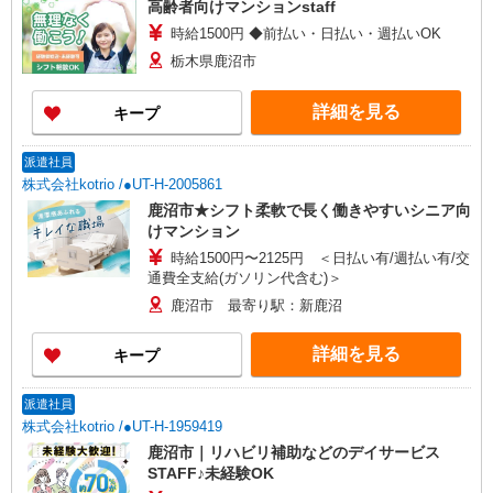
高齢者向けマンションstaff
時給1500円 ◆前払い・日払い・週払いOK
栃木県鹿沼市
詳細を見る
キープ
派遣社員
株式会社kotrio /●UT-H-2005861
鹿沼市★シフト柔軟で長く働きやすいシニア向
けマンション
時給1500円〜2125円 ＜日払い有/週払い有/交
通費全支給(ガソリン代含む)＞
鹿沼市 最寄り駅：新鹿沼
詳細を見る
キープ
派遣社員
株式会社kotrio /●UT-H-1959419
鹿沼市｜リハビリ補助などのデイサービス
STAFF♪未経験OK