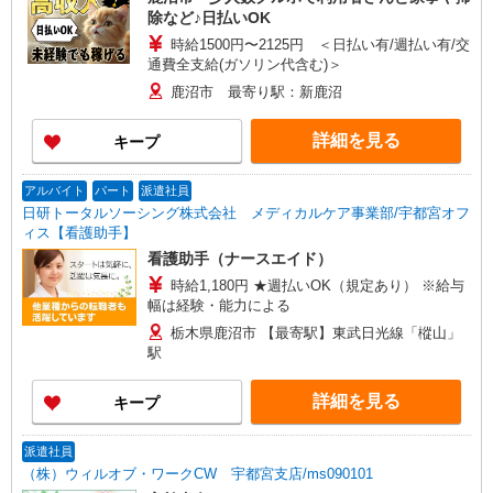
除など♪日払いOK
時給1500円〜2125円 ＜日払い有/週払い有/交
通費全支給(ガソリン代含む)＞
鹿沼市 最寄り駅：新鹿沼
詳細を見る
キープ
アルバイト
パート
派遣社員
日研トータルソーシング株式会社 メディカルケア事業部/宇都宮オフ
ィス【看護助手】
看護助手（ナースエイド）
時給1,180円 ★週払いOK（規定あり） ※給与
幅は経験・能力による
栃木県鹿沼市 【最寄駅】東武日光線「樅山」
駅
詳細を見る
キープ
派遣社員
（株）ウィルオブ・ワークCW 宇都宮支店/ms090101