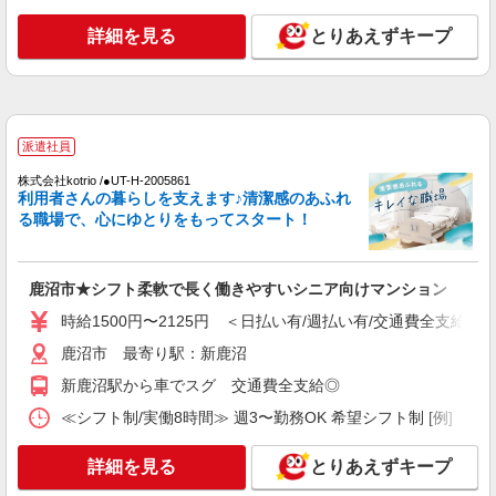
時給1,300円〜1,400円 ★週払いOK（規定あ
詳細を見る
とりあえずキープ
り） ※給与幅は経験・能力による
栃木県鹿沼市 【最寄駅】JR日光線「鹿沼駅」
★勤務地は3000ヶ所以上★ 自宅から通いやすいエ
リアなど、お好きな勤務地をお選び下さい！！
詳細を見る
キープ
派遣社員
株式会社kotrio /●UT-H-2005861
アルバイト
パート
派遣社員
紹介予定派遣
利用者さんの暮らしを支えます♪清潔感のあふれ
日研トータルソーシング株式会社 メディカルケア事業部/宇都宮オフ
る職場で、心にゆとりをもってスタート！
ィス
未経験・無資格OKの介護スタッフ
時給1,300円〜1,400円 ★週払いOK（規定あ
鹿沼市★シフト柔軟で長く働きやすいシニア向けマンション
り） ※給与幅は経験・能力による
時給1500円〜2125円 ＜日払い有/週払い有/交通費全支給(ガ
栃木県鹿沼市 【最寄駅】東武日光線「北鹿沼
駅」 ★勤務地は3000ヶ所以上★ 自宅から通いや
鹿沼市 最寄り駅：新鹿沼
すいエリアなど、お好きな勤務地をお選び下さ
新鹿沼駅から車でスグ 交通費全支給◎
い！！
詳細を見る
キープ
≪シフト制/実働8時間≫ 週3〜勤務OK 希望シフト制 [例] ・8:00〜
派遣社員
詳細を見る
とりあえずキープ
（株）ウィルオブ・ワークCW 宇都宮支店/ms090101
高齢者向け住宅staff