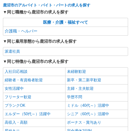
給1,330円〜 ◆初任者研修・未経験：時給1,330
鹿沼市のアルバイト・バイト・パートの求人を探す
円〜 ◆初任者研修・経験者：時給1,350円〜 ◆介
同じ職種から鹿沼市の求人を探す
栃木県鹿沼市 【最寄駅】東武日光線「楡木
護福祉士：時給1,400円〜 ※経験者は3ヶ月以上 ※
駅」 ★勤務地は3000ヶ所以上★ 自宅から通いや
給与幅は経験・能力による ★週払いOK（規定あ
医療・介護・福祉すべて
すいエリアなど、お好きな勤務地をお選び下さ
り）
い！！
詳細を見る
キープ
介護職・ヘルパー
同じ雇用形態から鹿沼市の求人を探す
アルバイト
パート
派遣社員
紹介予定派遣
日研トータルソーシング株式会社 メディカルケア事業部/宇都宮オフ
派遣社員
ィス
同じ特徴から鹿沼市の求人を探す
未経験・無資格OKの介護スタッフ
時給1,300円〜1,400円 ★週払いOK（規定あ
入社日応相談
未経験歓迎
り） ※給与幅は経験・能力による
経験者・有資格者歓迎
新卒・第二新卒歓迎
栃木県鹿沼市 【最寄駅】東武日光線「樅山
駅」 ★勤務地は3000ヶ所以上★ 自宅から通いや
女性活躍中
主婦・主夫歓迎
すいエリアなど、お好きな勤務地をお選び下さ
フリーター歓迎
学歴不問
い！！
詳細を見る
キープ
ブランクOK
ミドル（40代～）活躍中
派遣社員
エルダー（50代～）活躍中
シニア（60代～）活躍中
（株）ウィルオブ・ワークCW 宇都宮支店/ms090101
高収入・高額
ボーナス・賞与あり
高齢者向けマンションstaff
昇給あり
完全週休2日制