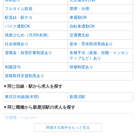
時給1500円 ◆前払い・日払い・週払いOK
フルタイム歓迎
禁煙・分煙
栃木県鹿沼市
駅直結・駅チカ
車通勤OK
詳細を見る
キープ
バイク通勤OK
自転車通勤OK
残業少なめ（月20h未満）
交通費支給
社会保険あり
産休・育休取得実績あり
退職金・財形貯蓄制度あり
各種手当（家族・役職・インセン
ティブなど）あり
制服貸与
研修制度あり
資格取得支援制度あり
同じ沿線・駅から求人を探す
東武日光線(栃木県)
新鹿沼駅
同じ職種から新鹿沼駅の求人を探す
介護職・ヘルパー
関連する条件をもっと見る
同じ雇用形態から新鹿沼駅の求人を探す