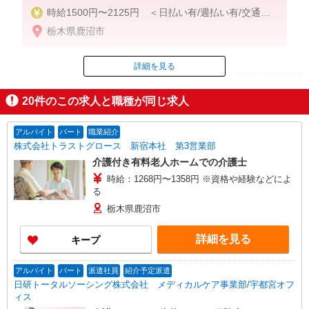
時給1500円〜2125円 ＜日払い有/週払い有/交通費
全支給(ガソリン代含む)＞
栃木県鹿沼市
詳細を見る
ID：AE0610045657
20
件のこの求人と職種が同じ求人
掲載期間終了
アルバイト
パート
職業紹介
株式会社トラストグロース 新宿本社 第3営業部
介護付き有料老人ホームでの介護士
時給：1268円〜1358円 ※資格や経験などによ
る
栃木県鹿沼市
詳細を見る
キープ
アルバイト
パート
派遣社員
紹介予定派遣
日研トータルソーシング株式会社 メディカルケア事業部/宇都宮オフ
ィス