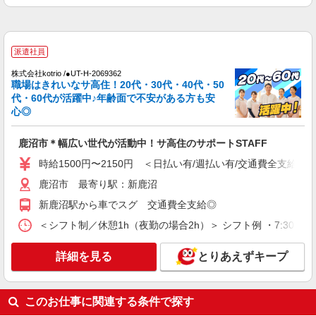
時給1500円 ◆前払い・日払い・週払いOK
栃木県鹿沼市
派遣社員
詳細を見る
キープ
株式会社kotrio /●UT-H-2069362
職場はきれいなサ高住！20代・30代・40代・50
代・60代が活躍中♪年齢面で不安がある方も安
派遣社員
心◎
株式会社kotrio /●UT-H-1732994
支援員＊研修充実してるのか〜未経験だけど挑
鹿沼市＊幅広い世代が活動中！サ高住のサポートSTAFF
戦してみようかな！
時給1500円〜2125円 ＜日払い有/週払い有/交
時給1500円〜2150円 ＜日払い有/週払い有/交通費全支給(ガ
通費全支給(ガソリン代含む)＞
鹿沼市 最寄り駅：新鹿沼
鹿沼市 最寄り駅：新鹿沼
新鹿沼駅から車でスグ 交通費全支給◎
詳細を見る
キープ
＜シフト制／休憩1h（夜勤の場合2h）＞ シフト例 ・7:30〜16:30
アルバイト
パート
派遣社員
紹介予定派遣
詳細を見る
とりあえずキープ
日研トータルソーシング株式会社 メディカルケア事業部/宇都宮オフ
ィス
介護スタッフ／資格あり or 経験者
このお仕事に関連する条件で探す
時給1,330円〜1,400円 ◆無資格・経験者：時