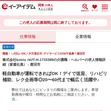
関東
の求人
▼エリア変更
この求人の応募期間は既に終了しております。
仕事情報
企業情報
派遣社員
職種：＼日払いOK／夕方退社可♪デイサービスSTAFF急募＊鹿沼市
株式会社kotrio /●UT-H-1733389の介護職・ヘルパーの求人情報詳
細（派遣社員） - 鹿沼市
軽自動車が運転できればOK！デイで送迎、リハビリ
補助、レク企画等◎20〜60代まで幅広く活躍中♪
弊社ではあなたにピッタリの職場をご案内します。希望
勤務地や曜日・時間などお気軽にご相談ください。担
当...