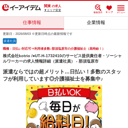
関東
の求人
▼エリア変更
仕事情報
企業情報
更新日：2026/08/03 ※更新日時点の最新情報です
派遣社員
職種：日払い対応可⇒利用者多数♪那須塩原市の介護福祉士（高時給！）
株式会社kotrio /●UT-H-1732410のサービス提供責任者・ソーシャ
ルワーカーの求人情報詳細（派遣社員） - 那須塩原市
派遣ならではの超メリット…日払い！多数のスタッ
フが利用しています◎介護福祉士を募集中♪