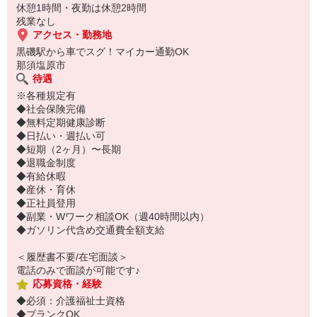
休憩1時間・夜勤は休憩2時間
残業なし
アクセス・勤務地
黒磯駅から車でスグ！マイカー通勤OK
那須塩原市
待遇
※各種規定有
◆社会保険完備
◆無料定期健康診断
◆日払い・週払い可
◆短期（2ヶ月）〜長期
◆退職金制度
◆有給休暇
◆産休・育休
◆正社員登用
◆副業・Wワーク相談OK（週40時間以内）
◆ガソリン代含め交通費全額支給
＜履歴書不要/在宅面談＞
電話のみで面談が可能です♪
応募資格・経験
◆必須：介護福祉士資格
◆ブランクOK