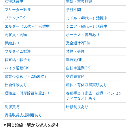
女性活躍中
主婦・主夫歓迎
フリーター歓迎
学歴不問
ブランクOK
ミドル（40代～）活躍中
エルダー（50代～）活躍中
シニア（60代～）活躍中
高収入・高額
ボーナス・賞与あり
昇給あり
完全週休2日制
フルタイム歓迎
禁煙・分煙
駅直結・駅チカ
車通勤OK
バイク通勤OK
自転車通勤OK
残業少なめ（月20h未満）
交通費支給
社会保険あり
産休・育休取得実績あり
退職金・財形貯蓄制度あり
各種手当（家族・役職・インセン
ティブなど）あり
制服貸与
研修制度あり
資格取得支援制度あり
同じ沿線・駅から求人を探す