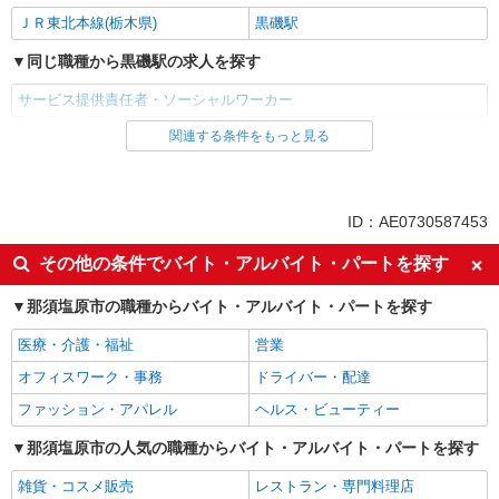
ＪＲ東北本線(栃木県)
黒磯駅
同じ職種から黒磯駅の求人を探す
サービス提供責任者・ソーシャルワーカー
関連する条件をもっと見る
同じ雇用形態から黒磯駅の求人を探す
派遣社員
同じ特徴から黒磯駅の求人を探す
ID：AE0730587453
入社日応相談
未経験歓迎
その他の条件でバイト・アルバイト・パートを探す
経験者・有資格者歓迎
新卒・第二新卒歓迎
那須塩原市の職種からバイト・アルバイト・パートを探す
女性活躍中
主婦・主夫歓迎
医療・介護・福祉
営業
フリーター歓迎
学歴不問
オフィスワーク・事務
ドライバー・配達
ブランクOK
ミドル（40代～）活躍中
ファッション・アパレル
ヘルス・ビューティー
エルダー（50代～）活躍中
シニア（60代～）活躍中
高収入・高額
那須塩原市の人気の職種からバイト・アルバイト・パートを探す
ボーナス・賞与あり
昇給あり
完全週休2日制
雑貨・コスメ販売
レストラン・専門料理店