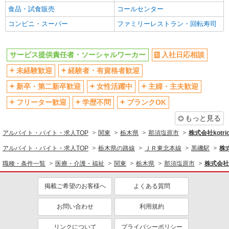
フルタイム歓迎
禁煙・分煙
食品・試食販売
コールセンター
駅直結・駅チカ
車通勤OK
コンビニ・スーパー
ファミリーレストラン・回転寿司
バイク通勤OK
自転車通勤OK
残業少なめ（月20h未満）
交通費支給
サービス提供責任者・ソーシャルワーカー
入社日応相談
社会保険あり
産休・育休取得実績あり
未経験歓迎
経験者・有資格者歓迎
退職金・財形貯蓄制度あり
各種手当（家族・役職・インセン
新卒・第二新卒歓迎
女性活躍中
主婦・主夫歓迎
ティブなど）あり
フリーター歓迎
学歴不問
ブランクOK
制服貸与
研修制度あり
もっと見る
資格取得支援制度あり
アルバイト・バイト・求人TOP
関東
栃木県
那須塩原市
株式会社kotri
同じ職種から求人を探す
アルバイト・バイト・求人TOP
栃木県の路線
ＪＲ東北本線
黒磯駅
株式
医療・介護・福祉
職種・条件一覧
医療・介護・福祉
関東
栃木県
那須塩原市
株式会社k
サービス提供責任者・ソーシャルワーカー
掲載ご希望のお客様へ
よくある質問
同じ特徴から求人を探す
未経験歓迎
ミドル（40代～）活躍中
お問い合わせ
利用規約
ボーナス・賞与あり
車通勤OK
リンクについて
プライバシーポリシー