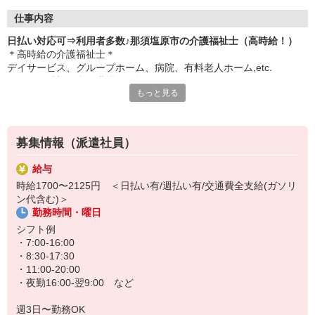
仕事内容
日払い対応可⇒利用者多数♪那須塩原市の介護福祉士（高時給！）
＊高時給の介護福祉士＊
デイサービス、グループホーム、病院、有料老人ホーム,etc.
あなたの希望に合う職場をお探しします！
もっと見る
主な仕事内容
・生活介助
・施設内の掃除
募集情報（派遣社員）
・利用者さんや家族の相談受付
・他の介護スタッフへの助言やサポート など
給与
時給1700〜2125円 ＜日払い有/週払い有/交通費全支給(ガソリ
日払い週払いOKです♪
ン代含む)＞
派遣ならではのメリットなので必要であればぜひご活用ください◎
勤務時間・曜日
20代から30代40代50代ミドル60代シニアまで幅広く活躍中＊
シフト例
・7:00-16:00
・8:30-17:30
・11:00-20:00
・夜勤16:00-翌9:00 など
週3日〜勤務OK