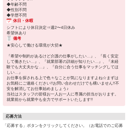
◆年齢不問
◆性別不問
◆学歴不問
休日・休暇
シフトにより休日決定⇒週2〜4日休み
希望休あり
備考
★安心して働ける環境が大切★
『希望や制約があるけど介護の仕事がしたい…』、『長く安定
して働きたい…』、『就業部署の詳細が知りたい…』、『未経
験でも大丈夫かな…』、『自分に合う仕事をマッチングしてほ
しい…』
お仕事を探される上で色々なことが気になりますよね☆まずは
お気軽にご連絡ください!!お問い合わせだけでも構いません!!不
安を解消してお仕事始めましょう♪
当社はスタッフの皆様お一人お一人に専属の担当がおります。
就業前から就業中も全力でサポートいたします!!
応募方法
「応募する」ボタンをクリックしてください。（お電話でのご応募