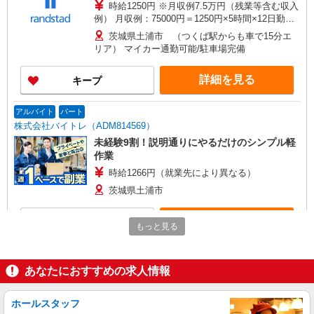
時給1250円 ※月収例7.5万円（残業等含む収入
例） 月収例：75000円＝1250円×5時間×12日勤務
の場合＋交通費別途支給 ※交通費実費支給／当社
茨城県土浦市 （つくば駅からも車で15分エ
規定あり。
リア） マイカー通勤可能/駐車場完備
詳細を見る
キープ
アルバイト
パート
株式会社バイトレ（ADM814569）
未経験9割！説明通りにやるだけのシンプル軽
作業
時給1266円（就業先により異なる）
茨城県土浦市
詳細を見る
キープ
もっと見る
アルバイト
パート
株式会社バイトレ（ADM814619）
あなたにおすすめの求人情報
コツコツ派歓迎｜見る・分ける・貼るだけ♪倉
庫内軽作業
ホールスタッフ