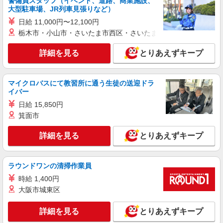
警備員スタッフ（イベント、道路、商業施設、
大型駐車場、JR列車見張りなど）
派遣社員
日給 11,000円〜12,100円
株式会社テクノ・サービス/お仕事No/0885938
栃木市・小山市・さいたま市西区・さいたま市岩槻区・久喜市・
部品等のピッキング
時給1250円交通費全額支給
詳細を見る
とりあえずキープ
茨城県土浦市 ＊車・バイク通勤OK
詳細を見る
マイクロバスにて教習所に通う生徒の送迎ドラ
キープ
イバー
日給 15,850円
派遣社員
株式会社綜合キャリアオプション（1314VJ0805G10★31-N-T4）
箕面市
建機部品の玉掛け・梱包・運搬/日払いOK
詳細を見る
とりあえずキープ
時給1,470円 交通費：既定支給
茨城県土浦市
ラウンドワンの清掃作業員
詳細を見る
キープ
時給 1,400円
大阪市城東区
派遣社員
株式会社テクノ・サービス/お仕事No/0890184
詳細を見る
とりあえずキープ
荷受・検品・梱包