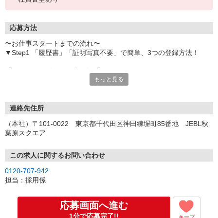
応募方法
〜お仕事スタートまでの流れ〜
▼Step1 「履歴書」「証明写真不要」で簡単、3つの登録方法！
【オンライン登録（目安5分）】
もっと見る
いつでも好きな時間に登録OK
【電話登録（目安20分）】
受付時間/平日9:00〜19:00
連絡先住所
※電話登録の場合、就業前には登録会へお越しください
（本社）〒101-0022 東京都千代田区神田練塀町85番地 JEBL秋
葉原スクエア
【来場登録（目安1時間30分）】
受付時間/平日10:00〜17:00
この求人に関するお問い合わせ
▼Step2 全国にあるお仕事の中から、あなたにピッタリのお仕事を
0120-707-942
ご案内
担当：採用係
▼Step3 就業前に職場見学で気になる事はしっかりチェック！
▼Step4 気に入ったら雇用契約・お仕事スタート
応募画面へ進む
応募⇒最短で2日後からの勤務も可能です！
1分で応募完了!!
キープ