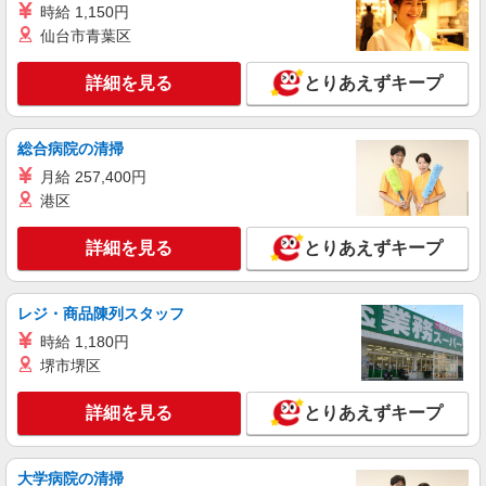
時給1266円（就業先により異なる）
時給 1,150円
茨城県土浦市
仙台市青葉区
詳細を見る
キープ
詳細を見る
とりあえずキープ
アルバイト
パート
株式会社バイトレ（ADM815651）
総合病院の清掃
コツコツ派歓迎｜見る・分ける・貼るだけ♪倉
月給 257,400円
庫内軽作業
港区
時給1300円（就業先により異なる）
詳細を見る
茨城県土浦市
とりあえずキープ
詳細を見る
キープ
レジ・商品陳列スタッフ
時給 1,180円
アルバイト
パート
堺市堺区
株式会社バイトレ（ADM815654）
未経験9割！説明通りにやるだけのシンプル軽
詳細を見る
作業
とりあえずキープ
時給1300円（就業先により異なる）
茨城県土浦市
大学病院の清掃