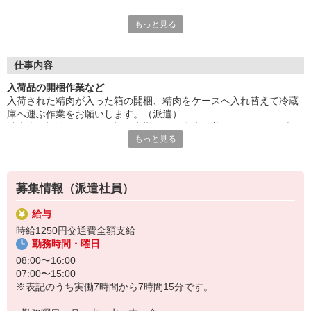
基本土日祝休み、まれに祝日出勤あり。衛生服着用。アクティブ
もっと見る
ワーク。重量物（平均20〜30キロ）の対応あり。
2パターンの勤務時間帯あり、選べます♪残業は時期によって変動
あり。長期勤務可能。60代の方など幅広く活躍中です！
給与即払いOK！ただし就業状況によりご利用いただけない場合
仕事内容
があります。詳細はオペレーターへお問い合わせください。
入荷品の開梱作業など
入荷された精肉が入った箱の開梱、精肉をケースへ入れ替えて冷蔵
『テクノ・サービス』は、派遣業界大手スタッフサービスグルー
庫へ運ぶ作業をお願いします。（派遣）
プです。
基本土日祝休み、まれに祝日出勤あり。衛生服着用。アクティブワ
全国にあるお仕事の中から、一人ひとりのスキルや希望条件に応
もっと見る
ーク。重量物（平均20〜30キロ）の対応あり。
じたお仕事をご案内します。
2パターンの勤務時間帯あり、選べます♪残業は時期によって変動あ
安全管理体制も万全ですので安心してご就業いただけます。
り。長期勤務可能。60代の方など幅広く活躍中です！
登録方法は、【オンライン】【電話】【登録会来場】の3つから
募集情報（派遣社員）
選べます♪
★★履歴書・証明写真は不要！★★
給与
また、ご登録済の方はお仕事の紹介がスムーズです。
時給1250円交通費全額支給
ご応募お待ちしています。
勤務時間・曜日
08:00〜16:00
07:00〜15:00
※表記のうち実働7時間から7時間15分です。