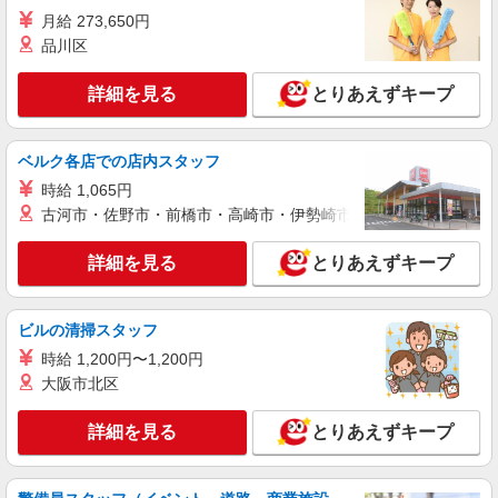
月給 273,650円
詳細を見る
キープ
品川区
アルバイト
パート
詳細を見る
とりあえずキープ
株式会社バイトレ（ADM815367）
【迷ったらコレ】箱に入れるだけ♪モクモク軽
作業スタッフ
ベルク各店での店内スタッフ
時給1266円（就業先により異なる）
時給 1,065円
茨城県土浦市
古河市・佐野市・前橋市・高崎市・伊勢崎市・太田市・館林市・
詳細を見る
キープ
詳細を見る
とりあえずキープ
アルバイト
パート
株式会社GFF 北関東工場
ビルの清掃スタッフ
倉庫内作業スタッフ
時給 1,200円〜1,200円
【5時〜22時】時給1200円 【22時〜翌5時】時
大阪市北区
給1500円 ※早朝手当（5：00〜8：00）時給+150
円
茨城県土浦市板谷7-627-17
詳細を見る
とりあえずキープ
詳細を見る
キープ