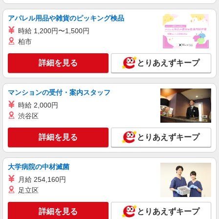
時給1400円交通費全額支給
アパレル用品や雑貨のピッキング検品
茨城県土浦市 ＊車・バイク通勤OK
時給 1,200円〜1,500円
柏市
詳細を見る
キープ
詳細を見る
とりあえずキープ
派遣社員
株式会社綜合キャリアオプション（1314VJ0805G11★18-N-T4）
建機部品の荷受け・検品・ピッキング・梱包/
マンションの受付・案内スタッフ
日払いOK
時給 2,000円
時給1,300円 交通費：既定支給
渋谷区
茨城県土浦市
詳細を見る
とりあえずキープ
詳細を見る
キープ
派遣社員
大学病院の中材滅菌
株式会社テクノ・サービス/お仕事No/0889184
月給 254,160円
梱包作業など
足立区
時給1500円交通費全額支給
茨城県土浦市 ＊車・バイク通勤OK
詳細を見る
とりあえずキープ