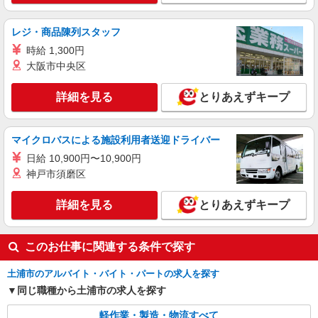
詳細を見る
キープ
レジ・商品陳列スタッフ
時給 1,300円
派遣社員
株式会社テクノ・サービス/お仕事No/0879564
大阪市中央区
ピッキング・仕分け
詳細を見る
とりあえずキープ
時給1150円交通費全額支給
茨城県土浦市 ＊車・バイク通勤OK
マイクロバスによる施設利用者送迎ドライバー
詳細を見る
キープ
日給 10,900円〜10,900円
神戸市須磨区
詳細を見る
とりあえずキープ
このお仕事に関連する条件で探す
土浦市のアルバイト・バイト・パートの求人を探す
同じ職種から土浦市の求人を探す
軽作業・製造・物流すべて