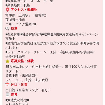
■勤務曜日：月 火 水 木 金
■勤務期間：長期
アクセス・勤務地
常磐線「土浦駅」（最寄駅）
茨城県土浦市
＊車・バイク通勤OK
待遇
■有給休暇■社会保険完備■退職金制度■お友達紹介キャンペーン
実施中
■敷地内及び屋内は原則禁煙※就業前までに就業条件明示書で明
示します
■フォークリフト・クレーン・玉掛・溶接の資格取得/講習料・
受験料補助有
応募資格・経験
35カ国以上の方々が当社を通じ就業中。毎月100人以上お仕事
スタート！
資格不問・未経験OK
フリーター、主婦・主夫歓迎
休日・休暇
土日祝（企業カレンダー有り）
備考
■派遣先の特徴■
＊社員食堂あり