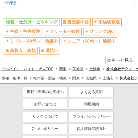
管理員
梱包・仕分け・ピッキング
履歴書不要
未経験歓迎
主婦・主夫歓迎
フリーター歓迎
ブランクOK
ミドル（40代～）活躍中
シニア（60代～）活躍中
高収入・高額
週払い
もっと見る
アルバイト・バイト・求人TOP
関東
茨城県
土浦市
株式会社テクノ・サー
職種・条件一覧
軽作業・製造・物流
関東
茨城県
土浦市
株式会社テ
掲載ご希望のお客様へ
よくある質問
お問い合わせ
利用規約
リンクについて
プライバシーポリシー
Cookieポリシー
個人情報保護方針