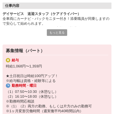
◇長く安心して働ける環境づくり
・ツクイ独自の福祉厚生制度でプライベートも充実
仕事内容
・子育てサポート企業として「くるみん認定」の取得
デイサービス 送迎スタッフ（ケアドライバー）
・子育て支援の福利厚生制度あり！子育てと仕事の両立を応援◎
全車両にカーナビ・バックモニター付き！添乗職員が同乗しますの
・スタッフ何でも相談窓口やライフキャリア相談など、各相談窓
で安心して始められます。
口あり
※デイサービスを利用されるお客様の送迎業務
もっと見る
※専用車両（キャラバン・ハイエース）の運転、各種点検
◇頑張った分、スタッフに還元！
※乗降時の介護補助（歩行介助・車いす移動時など）
・2024年冬季賞与からインセンティブ賞与を導入
※その他送迎表の作成、車両清掃作業など
・パートは特別手当の支給あり
募集情報（パート）
★＼サービス・職種の魅力／
送迎業務を通して、お客様から感謝の言葉を直接いただけたり、信
給与
頼関係を築いていくことができ、異なる職種がチームでお客様を支
時給1,068円〜1,359円
え、支援していくことに大きなやりがいがあります。日勤の勤務で
ワークライフバランスに合わせた働き方ができます。
★土日祝日は時給100円アップ！
※給与幅は資格・経験等による
勤務時間・曜日
（1）07:50〜10:30（休憩なし）
（2）16:10〜18:00（休憩なし）
※勤務時間応相談
※（1）（2）両方の勤務、もしくは片方のみの勤務可
※1ヶ月変形労働時間（週実働平均40時間以内）