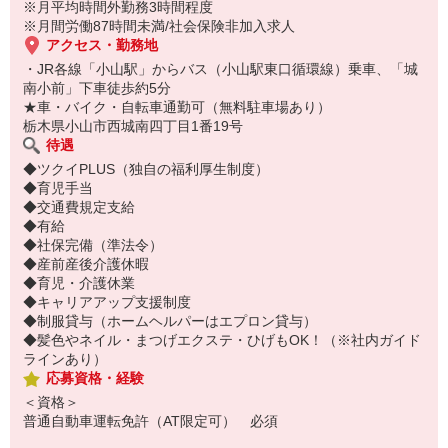
※月平均時間外勤務3時間程度
※月間労働87時間未満/社会保険非加入求人
アクセス・勤務地
・JR各線「小山駅」からバス（小山駅東口循環線）乗車、「城
南小前」下車徒歩約5分
★車・バイク・自転車通勤可（無料駐車場あり）
栃木県小山市西城南四丁目1番19号
待遇
◆ツクイPLUS（独自の福利厚生制度）
◆育児手当
◆交通費規定支給
◆有給
◆社保完備（準法令）
◆産前産後介護休暇
◆育児・介護休業
◆キャリアアップ支援制度
◆制服貸与（ホームヘルパーはエプロン貸与）
◆髪色やネイル・まつげエクステ・ひげもOK！（※社内ガイド
ラインあり）
応募資格・経験
＜資格＞
普通自動車運転免許（AT限定可） 必須