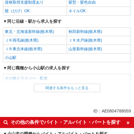
資格取得支援制度あり
髪型・髪色自由
髭（ひげ）OK
ネイルOK
同じ沿線・駅から求人を探す
東北・北海道新幹線(栃木県)
秋田新幹線(栃木県)
ＪＲ両毛線(栃木県)
ＪＲ水戸線(栃木県)
ＪＲ東北本線(栃木県)
山形新幹線(栃木県)
小山駅
同じ職種から小山駅の求人を探す
その他ドライバー・配達
関連する条件をもっと見る
同じ雇用形態から小山駅の求人を探す
パート
同じ特徴から小山駅の求人を探す
ID：AE0804788059
入社日応相談
即日勤務OK
その他の条件でバイト・アルバイト・パートを探す
友達と応募OK
職場見学OKまたは説明会あり
小山市の職種からバイト・アルバイト・パートを探す