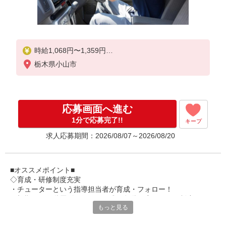
時給1,068円〜1,359円
栃木県小山市
★土日祝日は時給100円アップ！
※給与幅は資格・経験等による
応募画面へ進む
1分で応募完了!!
キープ
求人応募期間：2026/08/07～2026/08/20
■オススメポイント■
◇育成・研修制度充実
・チューターという指導担当者が育成・フォロー！
・初期研修や階層別研修など、成長段階に応じた研修制度あり
もっと見る
・キャリアアップ支援制度を活用して働きながら資格取得が可能