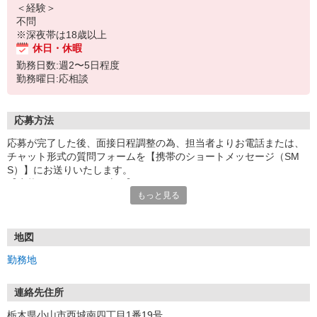
＜経験＞
不問
※深夜帯は18歳以上
休日・休暇
勤務日数:週2〜5日程度
勤務曜日:応相談
応募方法
応募が完了した後、面接日程調整の為、担当者よりお電話または、
チャット形式の質問フォームを【携帯のショートメッセージ（SM
S）】にお送りいたします。
【応募から採用までの流れ】
もっと見る
1.応募…Webもしくはお電話より応募ください。
2.面接…ご質問や働き方の相談も受け付けます。
※面接時に適性検査＋実技試験を実施
※実技試験はドライバーの職種のみとなります。
地図
3.採用…入社日はご相談に応じます。
勤務地
連絡先住所
栃木県小山市西城南四丁目1番19号