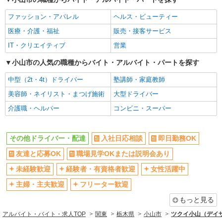
未経験歓迎
経験者・有資格者歓迎
ファッション・アパレル
ヘルス・ビューティー
女性活躍中
主婦・主夫歓迎
医療・介護・福祉
販売・接客サービス
フリーター歓迎
学歴不問
IT・クリエイティブ
営業
ブランクOK
ミドル（40代～）活躍中
エルダー（50代～）活躍中
小山市の人気の職種からバイト・アルバイト・パートを探す
昇給あり
禁煙・分煙
バイク通勤OK
中型（2t・4t）ドライバー
塾講師・家庭教師
自転車通勤OK
残業ほぼなし
美容師・ネイリスト・まつげ施術
大型ドライバー
副業・WワークOK
転勤なし
介護職・ヘルパー
コンビニ・スーパー
交通費支給
社会保険あり
産休・育休取得実績あり
各種手当（家族・役職・インセン
その他ドライバー・配達
入社日応相談
即日勤務OK
ティブなど）あり
友達と応募OK
職場見学OKまたは説明会あり
研修制度あり
社員登用あり
未経験歓迎
経験者・有資格者歓迎
女性活躍中
資格取得支援制度あり
髪型・髪色自由
主婦・主夫歓迎
フリーター歓迎
髭（ひげ）OK
ネイルOK
もっと見る
同じ職種から求人を探す
アルバイト・バイト・求人TOP
関東
栃木県
小山市
ツクイ小山（デイ
ドライバー・配達