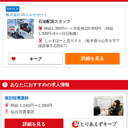
契約社員
株式会社JAエルサポート
石油配送スタッフ
時給1,300円〜 ☆月収例228,800円 （時給
1,300円×8ｈ×22日勤務）
じゃすぽーと思川ＳＳ （栃木県小山市大字下
国府塚字石田6-7）
詳細を見る
キープ
あなたにおすすめの求人情報
個別指導講師
時給 1,040円〜1,390円
仙台市青葉区
詳細を見る
とりあえずキープ