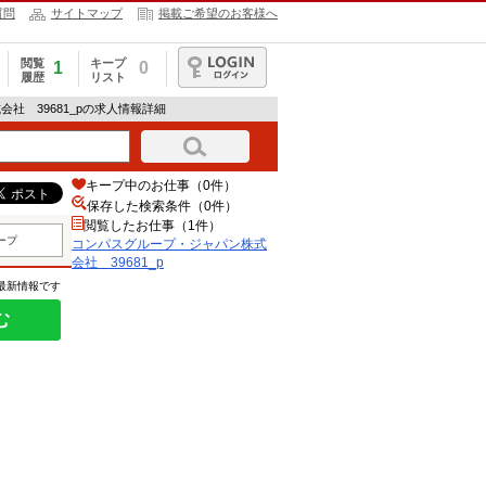
質問
サイトマップ
掲載ご希望のお客様へ
閲覧
キープ
1
0
履歴
リスト
ログイン
社 39681_pの求人情報詳細
キープ中のお仕事（0件）
保存した検索条件（
0
件）
閲覧したお仕事（1件）
ープ
コンパスグループ・ジャパン株式
会社 39681_p
の最新情報です
む