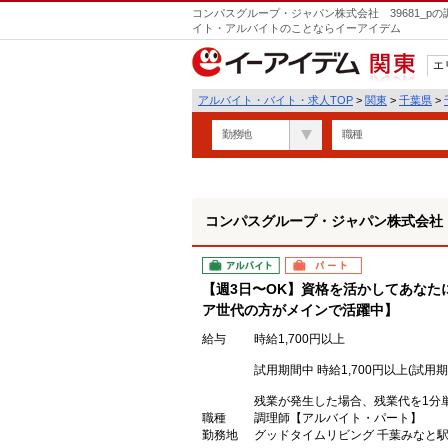
コンパスグループ・ジャパン株式会社 39681_p
イト・アルバイトのことならイーアイデム
エ
関東
アルバイト・バイト・求人TOP
>
関東
>
千葉県
>
勤務地
職種
コンパスグループ・ジャパン株式会社 3
アルバイト
パート
【週3日〜OK】資格を活かしてあなた
ア世代の方がメインで活躍中】
給与
時給1,700円以上
試用期間中 時給1,700円以上(試用期
残業が発生した場合、残業代を1分
職種
調理師【アルバイト・パート】
勤務地
グッドタイムリビング 千葉みなと