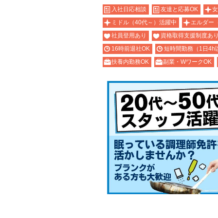
入社日応相談
友達と応募OK
女
ミドル（40代～）活躍中
エルダー
社員登用あり
資格取得支援制度あ
16時前退社OK
短時間勤務（1日4h
扶養内勤務OK
副業・WワークOK