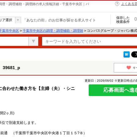
よくある
の調理・調理補助・調理師の求人情報詳細 - 千葉市中央区｜バ
保存した
0
リア選択
「あなたの街」のお仕事が探せる求人サイト
検索条件
千葉市中央区
>
千葉市中央区の調理・調理補助・調理師
> コンパスグループ・ジャパン株式会
9681_p
キ
更新日：2026/08/02 ※更新日時点
に合わせた働き方を【主婦（夫）・シニ
応募画面へ進
間2ヶ月)
単位で別途支給します。
駅前通 （千葉県千葉市中央区中央港１丁目１５?８）