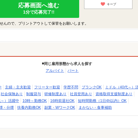
応募画面へ進む
キープ
1分で応募完了!!
せんので、プリントアウトして保管をお願いします。
同じ雇用形態から求人を探す
アルバイト
パート
中
主婦・主夫歓迎
フリーター歓迎
学歴不問
ブランクOK
ミドル（40代～）
社会保険あり
制服貸与
研修制度あり
社員登用あり
資格取得支援制度あり
代～）活躍中
10時～勤務OK
16時前退社OK
短時間勤務（1日4h以内）OK
煙・分煙
扶養内勤務OK
副業・WワークOK
まかない・食事補助