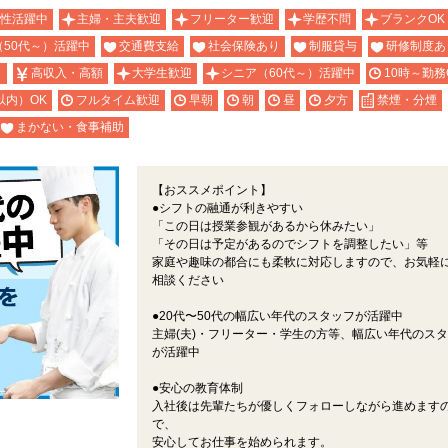
性活躍中
主婦・主夫歓迎
フリーター歓迎
学歴不問
ブランクOK
（50代～）活躍中
交通費支給
社会保険あり
制服貸与
研修制度あ
り
高収入・高額
大学生歓迎
シニア（60代～）活躍中
10時～勤務
以内）OK
フルタイム歓迎
早朝
朝
昼
夕方
禁煙・分煙
まかない・食事補助
【おススメポイント】
●シフトの融通が利きやすい
「この日は授業参観があるから休みたい」
「その日は予定があるのでシフトを調整したい」等
家庭や趣味の都合にも柔軟に対応しますので、お気軽
相談ください
●20代〜50代の幅広い年代のスタッフが活躍中
主婦(夫)・フリーター・学生の方等、幅広い年代のス
が活躍中
●安心の教育体制
入社後は先輩たちが優しくフォローしながら進めます
で、
安心してお仕事を始められます。