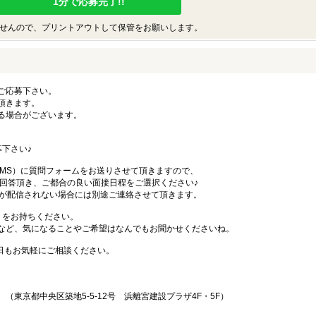
1分で応募完了!!
せんので、プリントアウトして保管をお願いします。
ご応募下さい。
頂きます。
る場合がございます。
下さい♪
SMS）に質問フォームをお送りさせて頂きますので、
答頂き、ご都合の良い面接日程をご選択ください♪
Sが配信されない場合には別途ご連絡させて頂きます。
）をお持ちください。
など、気になることやご希望はなんでもお聞かせくださいね。
始日もお気軽にご相談ください。
東京都中央区築地5-5-12号 浜離宮建設プラザ4F・5F）