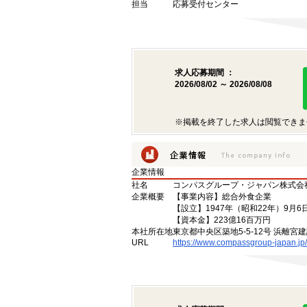
担当
応募受付センター
求人応募期間 ：
2026/08/02 ～ 2026/08/08
※掲載を終了した求人は閲覧できま
企業情報
社名
コンパスグループ・ジャパン株式会
企業概要
【事業内容】総合外食企業
【設立】1947年（昭和22年）9月6
【資本金】223億16百万円
本社所在地
東京都中央区築地5-5-12号 浜離宮建
URL
https://www.compassgroup-japan.jp/