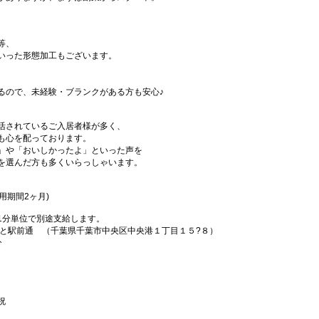
等、
いった形態加工もございます。
るので、未経験・ブランクがある方も安心♪
活されているご入居者様が多く、
も心を配っております。
」や「おいしかったよ」といった声を
を選んだ方も多くいらっしゃいます。
試用期間2ヶ月)
1分単位で別途支給します。
なと駅前通 （千葉県千葉市中央区中央港１丁目１５?８）
分
祝