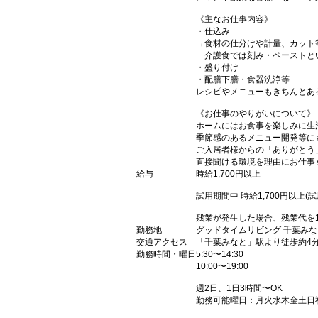
《主なお仕事内容》
・仕込み
→食材の仕分けや計量、カット
介護食では刻み・ペーストと
・盛り付け
・配膳下膳・食器洗浄等
レシピやメニューもきちんとあ
《お仕事のやりがいについて》
ホームにはお食事を楽しみに生
季節感のあるメニュー開発等に
ご入居者様からの「ありがとう
直接聞ける環境を理由にお仕事
給与
時給1,700円以上
試用期間中 時給1,700円以上(
残業が発生した場合、残業代を
勤務地
グッドタイムリビング 千葉み
交通アクセス
「千葉みなと」駅より徒歩約4
勤務時間・曜日
5:30〜14:30
10:00〜19:00
週2日、1日3時間〜OK
勤務可能曜日：月火水木金土日