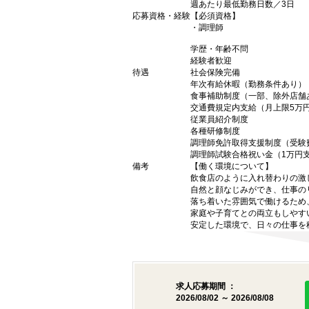
週あたり最低勤務日数／3日
応募資格・経験
【必須資格】
・調理師
学歴・年齢不問
経験者歓迎
待遇
社会保険完備
年次有給休暇（勤務条件あり）
食事補助制度（一部、除外店舗
交通費規定内支給（月上限5万
従業員紹介制度
各種研修制度
調理師免許取得支援制度（受験
調理師試験合格祝い金（1万円
備考
【働く環境について】
飲食店のように入れ替わりの激
自然と顔なじみができ、仕事の
落ち着いた雰囲気で働けるため
家庭や子育てとの両立もしやす
安定した環境で、日々の仕事を
求人応募期間 ：
2026/08/02 ～ 2026/08/08