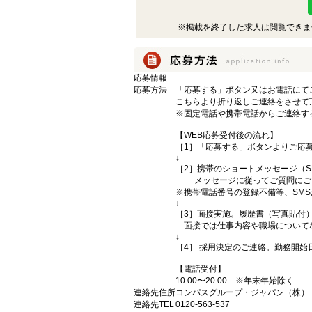
※掲載を終了した求人は閲覧できま
応募情報
応募方法
「応募する」ボタン又はお電話にて
こちらより折り返しご連絡をさせて
※固定電話や携帯電話からご連絡す
【WEB応募受付後の流れ】
［1］「応募する」ボタンよりご応募
↓
［2］携帯のショートメッセージ（
メッセージに従ってご質問にご回
※携帯電話番号の登録不備等、SM
↓
［3］面接実施。履歴書（写真貼付
面接では仕事内容や職場について
↓
［4］ 採用決定のご連絡。勤務開
【電話受付】
10:00〜20:00 ※年末年始除く
連絡先住所
コンパスグループ・ジャパン（株） （
連絡先TEL
0120-563-537