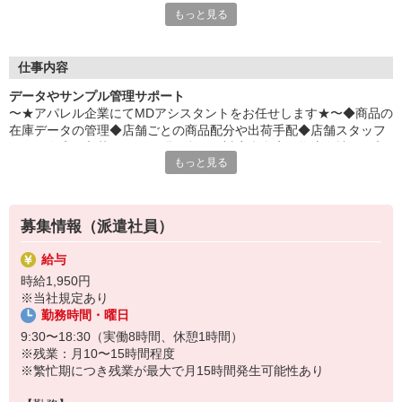
もっと見る
ても、オトクに♪
平日毎日、来社不要の電話面談を開催中♪
「応募するか悩む…」
仕事内容
「もう少し詳しく仕事の内容を聞きたい」
データやサンプル管理サポート
そんな方も安心してご応募ください。
〜★アパレル企業にてMDアシスタントをお任せします★〜◆商品の
しっかりお話を聞いて頂いてから
在庫データの管理◆店舗ごとの商品配分や出荷手配◆店舗スタッフ
選考に進むかどうか考えていただけます◎
からの在庫・入荷に関する問い合わせ対応◆倉庫や物流会社との入
もっと見る
荷スケジュール調整◆売上データや在庫リストの作成・更新
▼下記に当てはまる方、ぜひ一度ご連絡ください▼
私達がご希望に合ったお仕事をご紹介します。
・残業が少ない仕事に転職したい
・結婚を機に働き方を変えたい
募集情報（派遣社員）
・出産後も働ける仕事に就きたい
・資格を活かして働きたい
給与
・資格はないけど働ける仕事を見つけたい
時給1,950円
※当社規定あり
勤務時間・曜日
9:30〜18:30（実働8時間、休憩1時間）
※残業：月10〜15時間程度
※繁忙期につき残業が最大で月15時間発生可能性あり