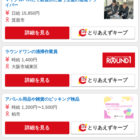
給
イバー
東京都渋谷区（渋谷駅）
日給 15,850円
箕面市
詳細を見る
キープ
詳細を見る
とりあえずキープ
派遣社員
株式会社パソナ・東京キャリアセンター/KT6001178181
ラウンドワンの清掃作業員
一般事務/OA事務
時給 1,400円
月給264300円 ★交通費規定に基づき交通費支
大阪市城東区
給
東京都渋谷区（恵比寿駅）
詳細を見る
とりあえずキープ
詳細を見る
キープ
アパレル用品や雑貨のピッキング検品
派遣社員
時給 1,200円〜1,500円
株式会社パソナ・東京キャリアセンター/KT6001178652
柏市
営業事務/一般事務
月給281000円 ★交通費規定に基づき交通費支
詳細を見る
とりあえずキープ
給
東京都渋谷区（渋谷駅）