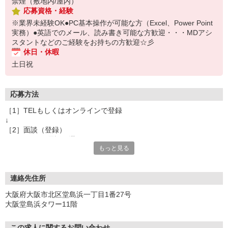
禁煙（敷地内/屋内）
応募資格・経験
※業界未経験OK●PC基本操作が可能な方（Excel、Power Point
実務）●英語でのメール、読み書き可能な方歓迎・・・MDアシ
スタントなどのご経験をお持ちの方歓迎☆彡
休日・休暇
土日祝
応募方法
［1］TELもしくはオンラインで登録
↓
［2］面談（登録）
オンラインor電話お選び頂けます
もっと見る
★所要時間：30分〜1時間
★ご希望や入社日の相談などお聞かせください
↓
［3］お仕事の紹介
連絡先住所
ご応募頂いたお仕事の詳しい説明
大阪府大阪市北区堂島浜一丁目1番27号
ご希望条件に合うお仕事があればその他のお仕事もご紹介
大阪堂島浜タワー11階
↓
［4］お仕事決定
就業にあたっての手続きを行います。
この求人に関するお問い合わせ