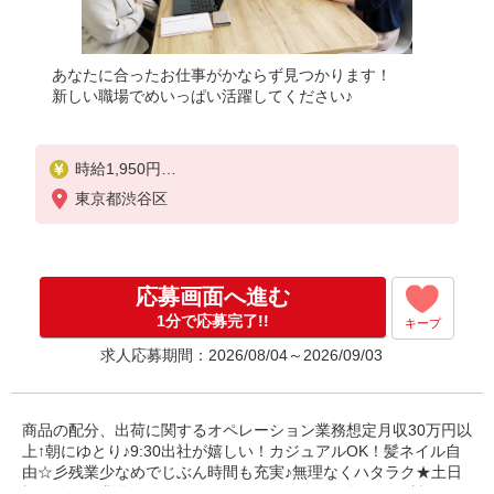
あなたに合ったお仕事がかならず見つかります！
新しい職場でめいっぱい活躍してください♪
時給1,950円
※当社規定あり
東京都渋谷区
応募画面へ進む
1分で応募完了!!
キープ
求人応募期間：2026/08/04～2026/09/03
商品の配分、出荷に関するオペレーション業務想定月収30万円以
上↑朝にゆとり♪9:30出社が嬉しい！カジュアルOK！髪ネイル自
由☆彡残業少なめでじぶん時間も充実♪無理なくハタラク★土日
祝お休み☆業界TOPクラスのパナソニック健保年間保険料がとっ