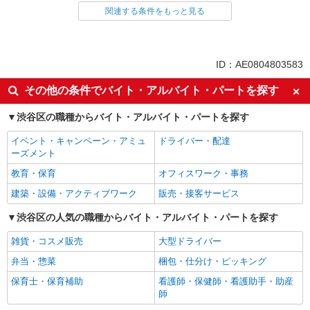
関連する条件をもっと見る
同じ雇用形態から恵比寿駅の求人を探す
派遣社員
同じ特徴から恵比寿駅の求人を探す
ID：AE0804803583
未経験歓迎
高収入・高額
その他の条件でバイト・アルバイト・パートを探す
土日祝休み
交通費支給
渋谷区の職種からバイト・アルバイト・パートを探す
社会保険あり
イベント・キャンペーン・アミュ
ドライバー・配達
同じ職種から求人を探す
ーズメント
オフィスワーク・事務
教育・保育
オフィスワーク・事務
一般・営業事務
建築・設備・アクティブワーク
販売・接客サービス
同じ特徴から求人を探す
渋谷区の人気の職種からバイト・アルバイト・パートを探す
未経験歓迎
雑貨・コスメ販売
土日祝休み
大型ドライバー
交通費支給
弁当・惣菜
社会保険あり
梱包・仕分け・ピッキング
保育士・保育補助
看護師・保健師・看護助手・助産
師