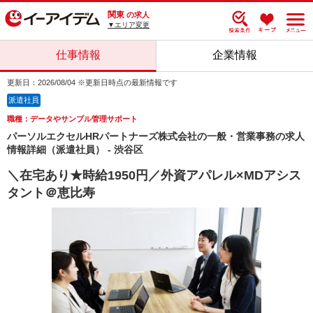
関東
の求人
▼エリア変更
仕事情報
企業情報
更新日：2026/08/04 ※更新日時点の最新情報です
派遣社員
職種：データやサンプル管理サポート
パーソルエクセルHRパートナーズ株式会社の一般・営業事務の求人
情報詳細（派遣社員） - 渋谷区
＼在宅あり★時給1950円／外資アパレル×MDアシス
タント＠恵比寿