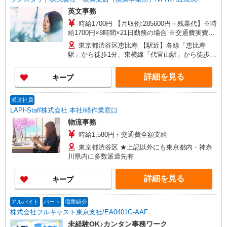
英文事務
時給1700円 【月収例:285600円＋残業代】※時
給1700円×8時間×21日勤務の場合 ※交通費実費支
給／当社規定あり。 ※実務をやりつつレクチャー
東京都渋谷区恵比寿 【駅近】各線「恵比寿
駅」から徒歩1分、東横線「代官山駅」から徒歩8
分
詳細を見る
キープ
派遣社員
LAPI-Staff株式会社 本社/軽作業窓口
物流事務
時給1,580円＋交通費全額支給
東京都渋谷区 ★上記以外にも東京都内・神奈
川県内に多数派遣先有
詳細を見る
キープ
アルバイト
パート
職業紹介
株式会社フルキャスト東京支社/EA0401G-AAF
未経験OK♪カンタン事務ワーク