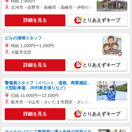
時給 1,065円
株式会社パソナ・東京キャリアセンター/KT600117529901
古河市・佐野市・前橋市・高崎市・伊勢崎市・太田市・館林市・
一般事務
月給361500円 ★交通費規定に基づき交通費支
詳細を見る
とりあえずキープ
給
東京都渋谷区（渋谷駅）
ビルの清掃スタッフ
詳細を見る
キープ
時給 1,200円〜1,200円
大阪市北区
派遣社員
株式会社パソナ・東京キャリアセンター/KT600116368103
詳細を見る
とりあえずキープ
一般事務
時給1800円 ★交通費規定に基づき交通費支給
警備員スタッフ（イベント、道路、商業施設、
東京都渋谷区（新宿駅）
大型駐車場、JR列車見張りなど）
日給 11,000円〜12,100円
詳細を見る
キープ
栃木市・小山市・さいたま市西区・さいたま市岩槻区・久喜市・
派遣社員
詳細を見る
とりあえずキープ
株式会社パソナ・東京キャリアセンター/KT600117572101
一般事務/営業事務/データ入力
月給291600円 ★交通費規定に基づき交通費支
マイクロバスにて教習所に通う生徒の送迎ドラ