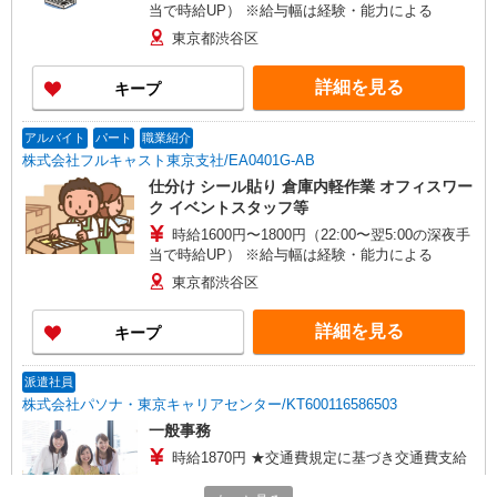
当で時給UP） ※給与幅は経験・能力による
東京都渋谷区
詳細を見る
キープ
アルバイト
パート
職業紹介
株式会社フルキャスト東京支社/EA0401G-AB
仕分け シール貼り 倉庫内軽作業 オフィスワー
ク イベントスタッフ等
時給1600円〜1800円（22:00〜翌5:00の深夜手
当で時給UP） ※給与幅は経験・能力による
東京都渋谷区
詳細を見る
キープ
派遣社員
株式会社パソナ・東京キャリアセンター/KT600116586503
一般事務
時給1870円 ★交通費規定に基づき交通費支給
東京都渋谷区（表参道駅）