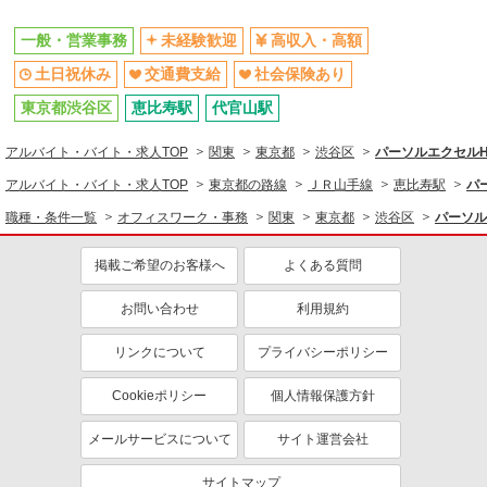
一般・営業事務
未経験歓迎
高収入・高額
土日祝休み
交通費支給
社会保険あり
東京都渋谷区
恵比寿駅
代官山駅
アルバイト・バイト・求人TOP
関東
東京都
渋谷区
パーソルエクセル
アルバイト・バイト・求人TOP
東京都の路線
ＪＲ山手線
恵比寿駅
パ
職種・条件一覧
オフィスワーク・事務
関東
東京都
渋谷区
パーソル
掲載ご希望のお客様へ
よくある質問
お問い合わせ
利用規約
リンクについて
プライバシーポリシー
Cookieポリシー
個人情報保護方針
メールサービスについて
サイト運営会社
サイトマップ