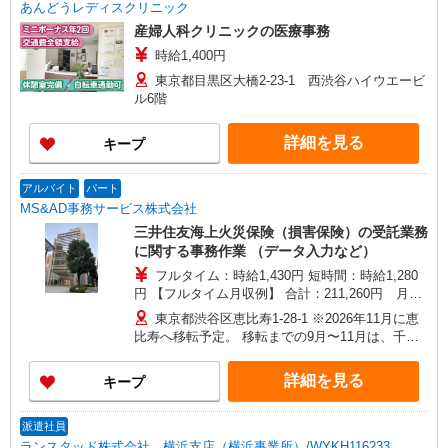
あんどうレディスクリニック
産婦人科クリニックの医療事務
時給1,400円
東京都目黒区大橋2-23-1 西渋谷ハイウエービ
ル6階
詳細を見る
キープ
アルバイト
パート
MS&AD事務サービス株式会社
三井住友海上火災保険（損害保険）の受託業務
に関する事務作業 （データ入力など）
フルタイム：時給1,430円 短時間：時給1,280
円 【フルタイム月収例】 合計：211,260円 月20
日勤務（特別加算、毎月給与受け取り）の場合 月
東京都渋谷区恵比寿1-28-1 ※2026年11月に恵
収：200,200円（時給1,430円×7時間×月20日勤
比寿へ移転予定。 移転までの9月〜11月は、千代
務） 特別加算：11,060円（毎月の給与受取または
田区神田駿河台3-11-1 （三井住友海上駿河台新館
退職まで積立が選択可能） （特別加算：1時間あ
11階）が勤務地となります。
詳細を見る
キープ
たり79円×7時間×月20日勤務) ★特別加算：1時間
あたり79円 ※その他、勤続年数に応じた加算、保
険会社経験者に対する加算もあります。 ★賞与あ
派遣社員
り（年2回：6月・12月に支給）
ランスタッド株式会社 横浜支店（横浜事業所）/WYKH116233