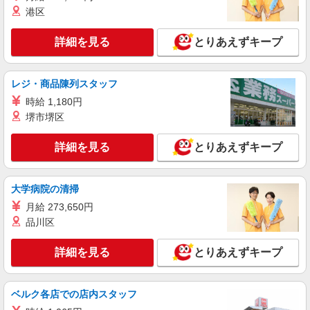
港区
派遣社員
株式会社パソナ・東京キャリアセンター/KT600117291502
詳細を見る
とりあえずキープ
営業事務/一般事務/OA事務
月給306200円 ★交通費規定に基づき交通費支
レジ・商品陳列スタッフ
給
時給 1,180円
東京都渋谷区（渋谷駅）
堺市堺区
詳細を見る
キープ
詳細を見る
とりあえずキープ
派遣社員
株式会社パソナ・東京キャリアセンター/KT6001170494
大学病院の清掃
営業事務/一般事務
月給 273,650円
月給291600円 ★交通費規定に基づき交通費支
品川区
給
東京都渋谷区（渋谷駅）
詳細を見る
とりあえずキープ
詳細を見る
キープ
ベルク各店での店内スタッフ
派遣社員