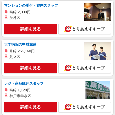
マンションの受付・案内スタッフ
詳細を見る
キープ
時給 2,000円
渋谷区
派遣社員
株式会社ネットセーブ
詳細を見る
とりあえずキープ
ソフトウェア開発会社での労務事務
▼時給1800円〜2200円 【月収例】 《未経験
者》 28万8000円＋残業代 （＝1800円×8時間×20
大学病院の中材滅菌
日勤務の場合） 《経験者》 33万6000円＋残業代
東京都渋谷区恵比寿西
月給 254,160円
（＝2100円×8時間×20日勤務の場合） 《直接雇用
足立区
後の想定月給》 300,000〜400,000円（賞与年2回
詳細を見る
キープ
あり） 【交通費】 別途定期代にて全額支給
詳細を見る
とりあえずキープ
派遣社員
株式会社パソナ・東京キャリアセンター/KT600117423601
レジ・商品陳列スタッフ
一般事務/データ入力
時給 1,120円
月給298200円 ★交通費規定に基づき交通費支
給
神戸市垂水区
東京都渋谷区（恵比寿駅）
詳細を見る
とりあえずキープ
詳細を見る
キープ