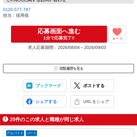
↓
0120-577-787
［5］お仕事スタート
担当：採用係
出勤初日は営業担当が同行するので
ご安心くださいね。
応募画面へ進む
1分で応募完了!!
キープ
※ご応募のタイミングによっては募集が終了している場合もござい
ます。予めご了承ください。
求人応募期間：2026/08/04～2026/09/03
お仕事番号（ES26-0601733）
閲覧履歴を見る
ブックマーク
ポストする
シェアする
URLをシェア
20
件のこの求人と職種が同じ求人
アルバイト
パート