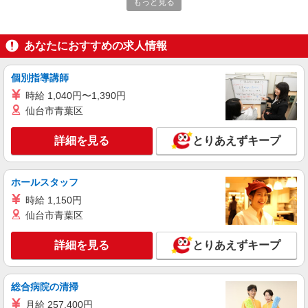
もっと見る
詳細を見る
キープ
あなたにおすすめの求人情報
派遣社員
株式会社パソナ・東京キャリアセンター/KT6001176756
個別指導講師
営業事務/一般事務/OA事務
時給 1,040円〜1,390円
月給298200円 ★交通費規定に基づき交通費支
仙台市青葉区
給
東京都渋谷区（渋谷駅）
詳細を見る
とりあえずキープ
詳細を見る
キープ
ホールスタッフ
派遣社員
時給 1,150円
株式会社パソナ・東京キャリアセンター/KT6001174239
仙台市青葉区
一般事務/データ入力
月給298200円 ★交通費規定に基づき交通費支
詳細を見る
とりあえずキープ
給
東京都渋谷区（新宿駅）
総合病院の清掃
詳細を見る
キープ
月給 257,400円