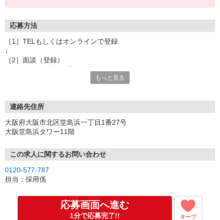
応募方法
［1］TELもしくはオンラインで登録
↓
［2］面談（登録）
オンラインor電話お選び頂けます
もっと見る
★所要時間：30分〜1時間
★ご希望や入社日の相談などお聞かせください
↓
［3］お仕事の紹介
連絡先住所
ご応募頂いたお仕事の詳しい説明
大阪府大阪市北区堂島浜一丁目1番27号
ご希望条件に合うお仕事があればその他のお仕事もご紹介
大阪堂島浜タワー11階
↓
［4］お仕事決定
就業にあたっての手続きを行います。
この求人に関するお問い合わせ
↓
0120-577-787
［5］お仕事スタート
担当：採用係
出勤初日は営業担当が同行するので
ご安心くださいね。
応募画面へ進む
1分で応募完了!!
キープ
※ご応募のタイミングによっては募集が終了している場合もござい