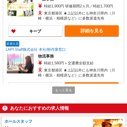
時給1,900円 研修期間2ヵ月／時給1,700円
東京都港区 ★上記以外にも神奈川県内（川
崎・横浜・相模原など）に多数派遣先有
詳細を見る
キープ
派遣社員
LAPI-Staff株式会社 本社/軽作業窓口
物流事務
時給1,580円＋交通費全額支給
東京都港区 ★上記以外にも神奈川県内（川
崎・横浜・相模原など）に多数派遣先有
詳細を見る
キープ
もっと見る
派遣社員
LAPI-Staff株式会社 本社/軽作業窓口
あなたにおすすめの求人情報
一般事務
時給1,900円 研修期間2ヵ月／時給1,700円
ホールスタッフ