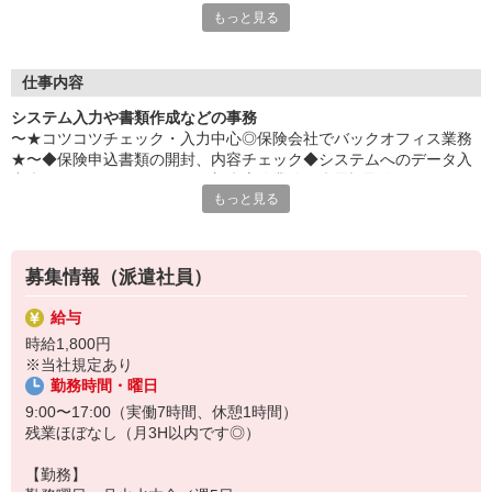
もっと見る
までの経験を活かそう☆
平日毎日、来社不要の電話面談を開催中♪
「応募するか悩む…」
仕事内容
「もう少し詳しく仕事の内容を聞きたい」
システム入力や書類作成などの事務
そんな方も安心してご応募ください。
〜★コツコツチェック・入力中心◎保険会社でバックオフィス業務
しっかりお話を聞いて頂いてから
★〜◆保険申込書類の開封、内容チェック◆システムへのデータ入
選考に進むかどうか考えていただけます◎
力◆ファイリング、リスト更新◆庶務業務 ◆電話取次
もっと見る
▼下記に当てはまる方、ぜひ一度ご連絡ください▼
私達がご希望に合ったお仕事をご紹介します。
・残業が少ない仕事に転職したい
・結婚を機に働き方を変えたい
募集情報（派遣社員）
・出産後も働ける仕事に就きたい
・資格を活かして働きたい
給与
・資格はないけど働ける仕事を見つけたい
時給1,800円
※当社規定あり
勤務時間・曜日
9:00〜17:00（実働7時間、休憩1時間）
残業ほぼなし（月3H以内です◎）
【勤務】