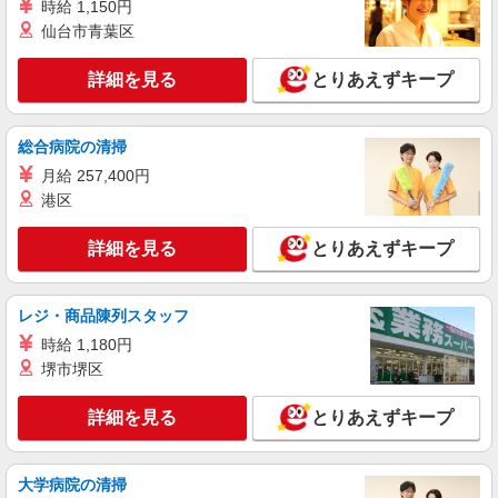
東京都港区 ★上記以外にも神奈川県内（川
時給 1,150円
崎・横浜・相模原など）に多数派遣先有
仙台市青葉区
詳細を見る
キープ
詳細を見る
とりあえずキープ
派遣社員
LAPI-Staff株式会社 本社/軽作業窓口
総合病院の清掃
一般事務
月給 257,400円
時給1,900円 研修期間2ヵ月／時給1,700円
港区
東京都港区 ★上記以外にも神奈川県内（川
崎・横浜・相模原など）に多数派遣先有
詳細を見る
とりあえずキープ
詳細を見る
キープ
レジ・商品陳列スタッフ
時給 1,180円
アルバイト
パート
職業紹介
株式会社フルキャスト東京支社/EA0401G-10M
堺市堺区
カンタン軽作業スタッフ（仕分け・シール貼り
など）
詳細を見る
とりあえずキープ
時給1600円〜1800円（22:00〜翌5:00の深夜手
当で時給UP） ※給与幅は経験・能力による
大学病院の清掃
東京都港区