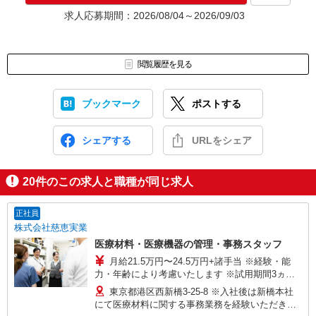
ます。予めご了承ください。
求人応募期間：2026/08/04～2026/09/03
お仕事番号（ES26-0591605）
閲覧履歴を見る
ブックマーク
ポストする
シェアする
URLをシェア
20
件のこの求人と職種が同じ求人
正社員
株式会社慈恵実業
医療材料・医療機器の管理・事務スタッフ
月給21.5万円〜24.5万円+諸手当 ※経験・能
力・年齢により考慮いたします ※試用期間3ヵ月
あり（期間中は月給20.5万円以上） ※賞与年2回
東京都港区西新橋3-25-8 ※入社後は新橋本社
（昨年度実績 平均5ヶ月分） ■年収例■ 想定年収
にて医療材料に関する事務業務を経験いただきま
375万円〜530万円※経験等考慮 ・20代：年収375