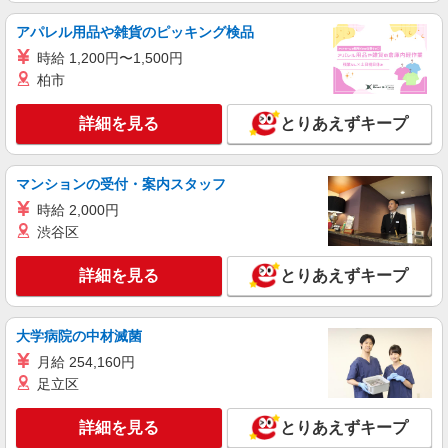
キープ
アパレル用品や雑貨のピッキング検品
正社員
時給 1,200円〜1,500円
東京美装興業株式会社 東京第一支店
柏市
事務スタッフ
月給24万円〜30万円 ※経験・能力による 年収
詳細を見る
とりあえずキープ
例※32歳、事務歴2年 （1年目）年収3,030,000円
※月給250,000円 （2年目）年収3,440,000円※月
東京都港区南青山3丁目（請負先）
給260,000円、賞与年2回含む （3年目）年収
マンションの受付・案内スタッフ
3,540,000円※月給260,000円、賞与年2回含む
詳細を見る
キープ
時給 2,000円
渋谷区
正社員
東京美装興業株式会社 東京第一支店
詳細を見る
とりあえずキープ
事務スタッフ
月給24万円〜30万円 ※経験・能力による 年収
例※32歳、事務歴2年 （1年目）年収3,030,000円
大学病院の中材滅菌
※月給250,000円 （2年目）年収3,440,000円※月
東京都港区六本木３丁目（請負先）
月給 254,160円
給260,000円、賞与年2回含む （3年目）年収
足立区
3,540,000円※月給260,000円、賞与年2回含む
詳細を見る
キープ
詳細を見る
とりあえずキープ
NEW
派遣社員