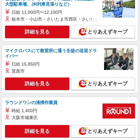
詳細を見る
キープ
大型駐車場、JR列車見張りなど）
日給 11,000円〜12,100円
アルバイト
パート
職業紹介
栃木市・小山市・さいたま市西区・さいたま市岩槻区・久喜市・
株式会社フルキャスト東京支社/EA0401G-10A
仕分け シール貼り 倉庫内軽作業 オフィスワー
詳細を見る
とりあえずキープ
ク イベントスタッフ等
時給1600円〜1800円（22:00〜翌5:00の深夜手
当で時給UP） ※給与幅は経験・能力による
マイクロバスにて教習所に通う生徒の送迎ドラ
イバー
東京都港区
日給 15,850円
箕面市
詳細を見る
キープ
詳細を見る
とりあえずキープ
アルバイト
パート
職業紹介
株式会社フルキャスト東京支社/EA0401G-10I
＼大人気♪／オフィスワーク！！その他イメベ
ラウンドワンの清掃作業員
ントスタッフ、仕分け等もあります！
時給 1,400円
時給1600円〜1800円（22:00〜翌5:00の深夜手
大阪市城東区
当で時給UP） ※給与幅は経験・能力による
東京都港区
詳細を見る
とりあえずキープ
詳細を見る