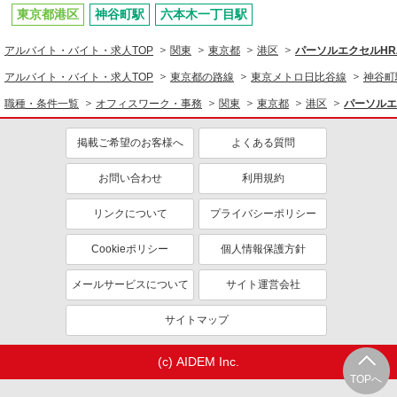
東京都港区
神谷町駅
六本木一丁目駅
アルバイト・バイト・求人TOP
関東
東京都
港区
パーソルエクセルH
アルバイト・バイト・求人TOP
東京都の路線
東京メトロ日比谷線
神谷町
職種・条件一覧
オフィスワーク・事務
関東
東京都
港区
パーソルエ
掲載ご希望のお客様へ
よくある質問
お問い合わせ
利用規約
リンクについて
プライバシーポリシー
Cookieポリシー
個人情報保護方針
メールサービスについて
サイト運営会社
サイトマップ
(c) AIDEM Inc.
TOPへ