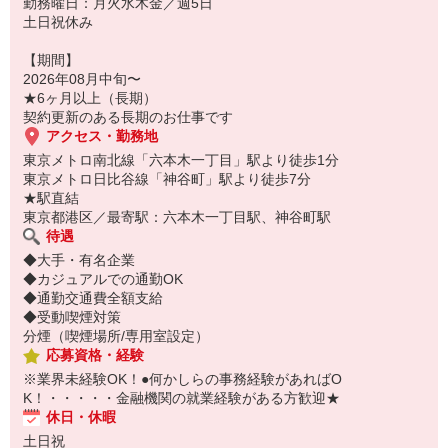
勤務曜日：月火水木金／週5日
土日祝休み
【期間】
2026年08月中旬〜
★6ヶ月以上（長期）
契約更新のある長期のお仕事です
アクセス・勤務地
東京メトロ南北線「六本木一丁目」駅より徒歩1分
東京メトロ日比谷線「神谷町」駅より徒歩7分
★駅直結
東京都港区／最寄駅：六本木一丁目駅、神谷町駅
待遇
◆大手・有名企業
◆カジュアルでの通勤OK
◆通勤交通費全額支給
◆受動喫煙対策
分煙（喫煙場所/専用室設定）
応募資格・経験
※業界未経験OK！●何かしらの事務経験があればO
K！・・・・・金融機関の就業経験がある方歓迎★
休日・休暇
土日祝