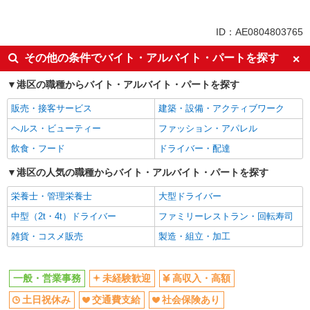
派遣社員
同じ特徴から神谷町駅の求人を探す
ID：AE0804803765
未経験歓迎
高収入・高額
その他の条件でバイト・アルバイト・パートを探す
土日祝休み
交通費支給
港区の職種からバイト・アルバイト・パートを探す
社会保険あり
販売・接客サービス
建築・設備・アクティブワーク
同じ職種から求人を探す
ヘルス・ビューティー
ファッション・アパレル
オフィスワーク・事務
飲食・フード
ドライバー・配達
一般・営業事務
港区の人気の職種からバイト・アルバイト・パートを探す
同じ特徴から求人を探す
栄養士・管理栄養士
大型ドライバー
未経験歓迎
土日祝休み
中型（2t・4t）ドライバー
ファミリーレストラン・回転寿司
交通費支給
社会保険あり
雑貨・コスメ販売
製造・組立・加工
一般・営業事務
未経験歓迎
高収入・高額
土日祝休み
交通費支給
社会保険あり