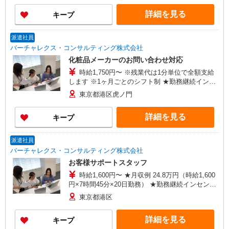
す。 その後、大学病院グループのいずれかの病院
万円 ・30代：年収430万円 ・40代：年収460万円
へ配属となります。 ※配属時期は入社後約6カ
詳細を見る
キープ
・50代：年収530万円
月〜2年程度を予定 ・東京慈恵会医科大学附属病
院（東京都港区西新橋3丁目19-18） ・東京慈恵会
医科大学葛飾医療センター（東京都葛飾区青戸6丁
派遣社員
目41-2） ・東京慈恵会医科大学西部医療センター
バーチャレクス・コンサルティング株式会社
（東京都狛江市和泉本町4丁目11-1） ・東京慈恵
化粧品メーカーのお問い合わせ対応
会医科大学附属柏病院（千葉県柏市柏下163番地
時給1,750円〜 ※残業代は1分単位で全額支給
1）
します ※1ヶ月ごとのシフト制 ★勤務継続インセ
ンティブ7万円支給♪（当社規定あり） ※入社月含
東京都港区虎ノ門
む6か月継続勤務するとインセンティブが支給され
ます！ ＜収入例＞ 1750円×7h×週5(20日)＝
詳細を見る
キープ
245,000円
派遣社員
バーチャレクス・コンサルティング株式会社
お客様サポートスタッフ
時給1,600円〜 ★月収例 24.8万円（時給1,600
円×7時間45分×20日勤務） ★勤務継続インセンテ
ィブ7万円支給♪（当社規定あり） 入社月含む6か
東京都港区
月継続勤務するとインセンティブが支給されま
す！ ■昇給あり ■交通費支給（上限3万円/月）
詳細を見る
キープ