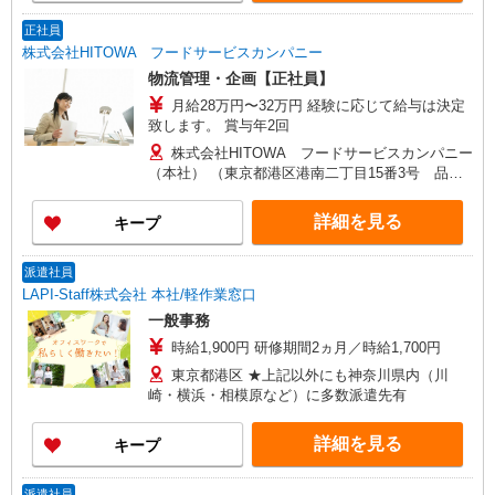
正社員
株式会社HITOWA フードサービスカンパニー
物流管理・企画【正社員】
月給28万円〜32万円 経験に応じて給与は決定
致します。 賞与年2回
株式会社HITOWA フードサービスカンパニー
（本社） （東京都港区港南二丁目15番3号 品川
インターシティC棟）
詳細を見る
キープ
派遣社員
LAPI-Staff株式会社 本社/軽作業窓口
一般事務
時給1,900円 研修期間2ヵ月／時給1,700円
東京都港区 ★上記以外にも神奈川県内（川
崎・横浜・相模原など）に多数派遣先有
詳細を見る
キープ
派遣社員