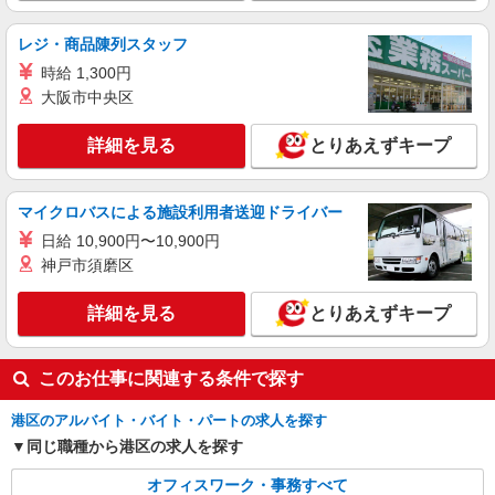
株式会社パソナ・東京キャリアセンター/KT6001178213
レジ・商品陳列スタッフ
一般事務
時給 1,300円
月給306100円 ★交通費規定に基づき交通費支
給
大阪市中央区
東京都港区（浜松町駅）
詳細を見る
とりあえずキープ
詳細を見る
キープ
マイクロバスによる施設利用者送迎ドライバー
NEW
派遣社員
日給 10,900円〜10,900円
株式会社パソナ・東京キャリアセンター/KT600117747801
神戸市須磨区
一般事務/採用アシスタント
時給2050円 ★交通費規定に基づき交通費支給
詳細を見る
とりあえずキープ
東京都港区（六本木駅）
詳細を見る
キープ
このお仕事に関連する条件で探す
港区のアルバイト・バイト・パートの求人を探す
同じ職種から港区の求人を探す
オフィスワーク・事務すべて