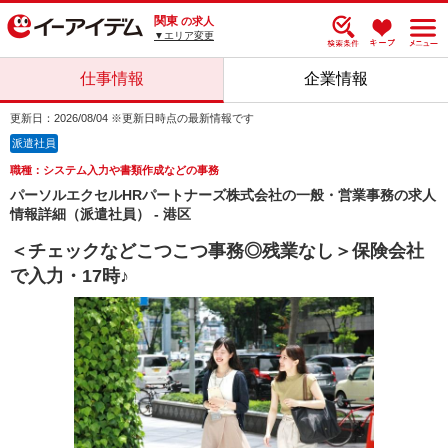
関東
の求人
▼エリア変更
仕事情報
企業情報
更新日：2026/08/04 ※更新日時点の最新情報です
派遣社員
職種：システム入力や書類作成などの事務
パーソルエクセルHRパートナーズ株式会社の一般・営業事務の求人
情報詳細（派遣社員） - 港区
＜チェックなどこつこつ事務◎残業なし＞保険会社
で入力・17時♪