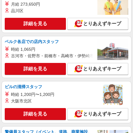
月給 273,650円
詳細を見る
品川区
キープ
詳細を見る
とりあえずキープ
正社員
平野クレーン工業株式会社
【一般事務職】
ベルク各店での店内スタッフ
＜月給＞ 250,000円 ＜賞与＞ 年2回 ＜給与改
時給 1,065円
定＞ 年1回 ＜試用期間＞ 6ヶ月 ※本採用時と条件
の変更はなし
古河市・佐野市・前橋市・高崎市・伊勢崎市・太田市・館林市・
東京都港区新橋二丁目4番7号 VORT新橋二丁
目10階
詳細を見る
とりあえずキープ
詳細を見る
キープ
ビルの清掃スタッフ
アルバイト
パート
職業紹介
時給 1,200円〜1,200円
株式会社フルキャスト東京支社/EA0401G-10U
大阪市北区
カンタン事務・データ入力スタッフ
時給1600円〜1800円（22:00〜翌5:00の深夜手
詳細を見る
とりあえずキープ
当で時給UP） ※給与幅は経験・能力による
東京都港区
警備員スタッフ（イベント、道路、商業施設、