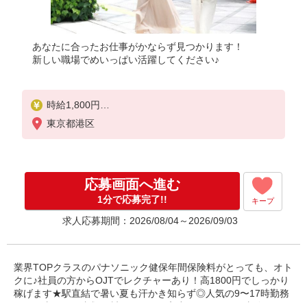
あなたに合ったお仕事がかならず見つかります！
新しい職場でめいっぱい活躍してください♪
時給1,800円
※当社規定あり
東京都港区
応募画面へ進む
1分で応募完了!!
キープ
求人応募期間：2026/08/04～2026/09/03
業界TOPクラスのパナソニック健保年間保険料がとっても、オト
クに♪社員の方からOJTでレクチャーあり！高1800円でしっかり
稼げます★駅直結で暑い夏も汗かき知らず◎人気の9〜17時勤務
のお仕事です！書類開封やシステム入力などコツコツ事務♪これ