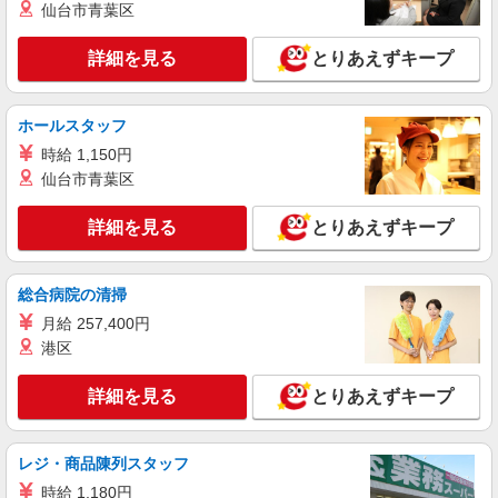
詳細を見る
仙台市青葉区
キープ
詳細を見る
とりあえずキープ
派遣社員
株式会社パソナ・東京キャリアセンター/KT600117748802
採用アシスタント/人事研修アシスタント/人事
ホールスタッフ
労務
時給 1,150円
月給332100円 ★交通費規定に基づき交通費支
給
仙台市青葉区
東京都港区（六本木駅）
詳細を見る
とりあえずキープ
詳細を見る
キープ
総合病院の清掃
派遣社員
月給 257,400円
株式会社パソナ・東京キャリアセンター/KT6001171192
港区
人事労務/一般事務/データ入力
時給2050円 月収例：328000円 ★交通費規定に
詳細を見る
とりあえずキープ
基づき交通費支給
東京都港区（六本木駅）
レジ・商品陳列スタッフ
詳細を見る
キープ
時給 1,180円