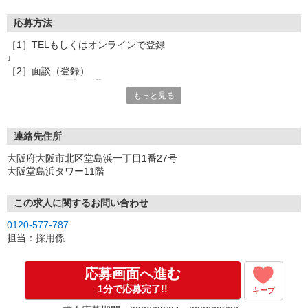
応募方法
［1］TELもしくはオンラインで登録
↓
［2］面談（登録）
オンラインor電話お選び頂けます
もっと見る
★所要時間：30分〜1時間
★ご希望や入社日の相談などお聞かせください
↓
［3］お仕事の紹介
連絡先住所
ご応募頂いたお仕事の詳しい説明
大阪府大阪市北区堂島浜一丁目1番27号
ご希望条件に合うお仕事があればその他のお仕事もご紹介
大阪堂島浜タワー11階
↓
［4］お仕事決定
就業にあたっての手続きを行います。
この求人に関するお問い合わせ
↓
0120-577-787
［5］お仕事スタート
担当：採用係
出勤初日は営業担当が同行するので
ご安心くださいね。
応募画面へ進む
1分で応募完了!!
キープ
※ご応募のタイミングによっては募集が終了している場合もござい
ます。予めご了承ください。