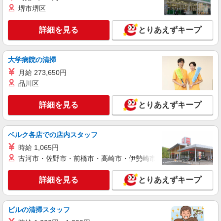
堺市堺区
派遣社員
株式会社パソナ・東京キャリアセンター/KT6001177996
詳細を見る
とりあえずキープ
人事労務/採用アシスタント
月給296500円 ★交通費規定に基づき交通費支
給
大学病院の清掃
東京都港区（三田駅）
月給 273,650円
品川区
詳細を見る
キープ
詳細を見る
とりあえずキープ
派遣社員
株式会社パソナ・東京キャリアセンター/KT6001172588
採用アシスタント
ベルク各店での店内スタッフ
月給332100円 ★交通費規定に基づき交通費支
時給 1,065円
給
古河市・佐野市・前橋市・高崎市・伊勢崎市・太田市・館林市・
東京都港区（浜松町駅）
詳細を見る
とりあえずキープ
詳細を見る
キープ
ビルの清掃スタッフ
派遣社員