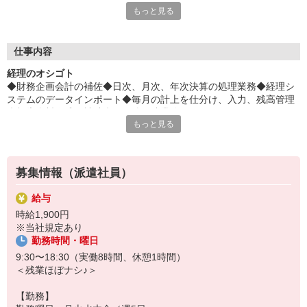
もっと見る
約4割で保険料がオトク！
平日毎日、来社不要の電話面談を開催中♪
「応募するか悩む…」
仕事内容
「もう少し詳しく仕事の内容を聞きたい」
経理のオシゴト
そんな方も安心してご応募ください。
◆財務企画会計の補佐◆日次、月次、年次決算の処理業務◆経理シ
しっかりお話を聞いて頂いてから
ステムのデータインポート◆毎月の計上を仕分け、入力、残高管理
選考に進むかどうか考えていただけます◎
◆報告資料作成の補助◆その他関連業務アシスタント
もっと見る
▼下記に当てはまる方、ぜひ一度ご連絡ください▼
私達がご希望に合ったお仕事をご紹介します。
・残業が少ない仕事に転職したい
・結婚を機に働き方を変えたい
募集情報（派遣社員）
・出産後も働ける仕事に就きたい
・資格を活かして働きたい
給与
・資格はないけど働ける仕事を見つけたい
時給1,900円
※当社規定あり
勤務時間・曜日
9:30〜18:30（実働8時間、休憩1時間）
＜残業ほぼナシ♪＞
【勤務】