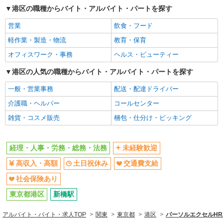
港区の職種からバイト・アルバイト・パートを探す
社会保険あり
営業
飲食・フード
同じ職種から求人を探す
軽作業・製造・物流
教育・保育
オフィスワーク・事務
オフィスワーク・事務
ヘルス・ビューティー
経理・人事・労務・総務・法務
港区の人気の職種からバイト・アルバイト・パートを探す
同じ特徴から求人を探す
一般・営業事務
配送・配達ドライバー
未経験歓迎
土日祝休み
介護職・ヘルパー
コールセンター
交通費支給
社会保険あり
雑貨・コスメ販売
梱包・仕分け・ピッキング
経理・人事・労務・総務・法務
未経験歓迎
高収入・高額
土日祝休み
交通費支給
社会保険あり
東京都港区
新橋駅
アルバイト・バイト・求人TOP
関東
東京都
港区
パーソルエクセルH