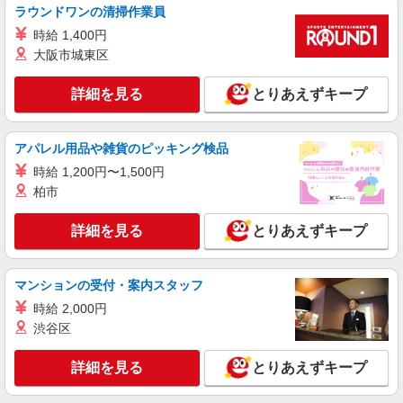
時給2340円 ＊スキル・経験により、ご相談可
ラウンドワンの清掃作業員
能です。 ★交通費規定に基づき交通費支給
時給 1,400円
東京都港区（東京メトロ日比谷線虎ノ門ヒルズ
大阪市城東区
駅）
詳細を見る
とりあえずキープ
詳細を見る
キープ
派遣社員
アパレル用品や雑貨のピッキング検品
株式会社パソナ・東京キャリアセンター/KT600117058403
時給 1,200円〜1,500円
採用アシスタント/人事労務
柏市
時給2050円 月収例：308000円 ★交通費規定に
基づき交通費支給
詳細を見る
とりあえずキープ
東京都港区（東京メトロ千代田線赤坂駅）
詳細を見る
キープ
マンションの受付・案内スタッフ
時給 2,000円
派遣社員
渋谷区
株式会社パソナ・東京キャリアセンター/KT6001175774
法務事務/一般事務
詳細を見る
とりあえずキープ
時給2000円 ★交通費規定に基づき交通費支給