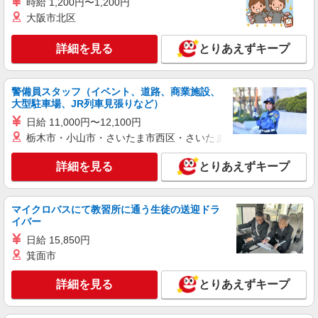
株式会社パソナ・東京キャリアセンター/KT6001172802
時給 1,200円〜1,200円
大阪市北区
経理/一般事務
月給329600円 ★交通費規定に基づき交通費支
詳細を見る
給
とりあえずキープ
東京都港区（田町駅）
警備員スタッフ（イベント、道路、商業施設、
詳細を見る
キープ
大型駐車場、JR列車見張りなど）
日給 11,000円〜12,100円
派遣社員
栃木市・小山市・さいたま市西区・さいたま市岩槻区・久喜市・
株式会社パソナ・東京キャリアセンター/KT600117592701
経理/一般事務
詳細を見る
とりあえずキープ
月給320100円 ★交通費規定に基づき交通費支
給
東京都港区（東京メトロ銀座線外苑前駅）
マイクロバスにて教習所に通う生徒の送迎ドラ
イバー
詳細を見る
日給 15,850円
キープ
箕面市
紹介予定派遣
詳細を見る
とりあえずキープ
株式会社パソナ・東京キャリアセンター/KT600117702901
経理