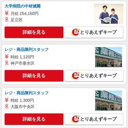
東京都港区（東京メトロ南北線六本木一丁目
駅）
大学病院の中材滅菌
月給 254,160円
詳細を見る
キープ
足立区
派遣社員
詳細を見る
とりあえずキープ
株式会社パソナ・東京キャリアセンター/KT6001177393
人事労務
レジ・商品陳列スタッフ
月給324000円 ★交通費規定に基づき交通費支
給
時給 1,120円
東京都港区（東京メトロ日比谷線神谷町駅）
神戸市垂水区
詳細を見る
詳細を見る
とりあえずキープ
キープ
レジ・商品陳列スタッフ
時給 1,300円
大阪市中央区
詳細を見る
とりあえずキープ