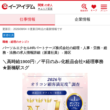
関東
の求人
▼エリア変更
仕事情報
企業情報
更新日：2026/08/04 ※更新日時点の最新情報です
派遣社員
職種：経理のオシゴト
パーソルエクセルHRパートナーズ株式会社の経理・人事・労務・総
務・法務の求人情報詳細（派遣社員） - 港区
＼高時給1900円↑／平日のみ♪化粧品会社×経理事務
★新橋駅スグ