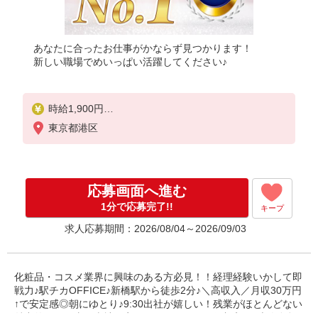
あなたに合ったお仕事がかならず見つかります！
新しい職場でめいっぱい活躍してください♪
時給1,900円
※当社規定あり
東京都港区
応募画面へ進む
1分で応募完了!!
キープ
求人応募期間：2026/08/04～2026/09/03
化粧品・コスメ業界に興味のある方必見！！経理経験いかして即
戦力♪駅チカOFFICE♪新橋駅から徒歩2分♪＼高収入／月収30万円
↑で安定感◎朝にゆとり♪9:30出社が嬉しい！残業がほとんどない
魅力的なお仕事★当社限定☆パナソニック健保加入♪ご本人負担